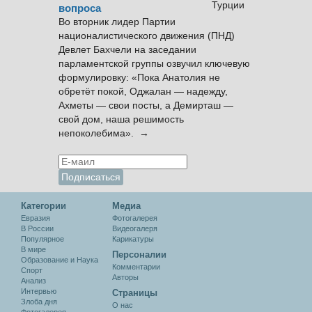
вопроса
Во вторник лидер Партии
националистического движения (ПНД)
Девлет Бахчели на заседании
парламентской группы озвучил ключевую
формулировку: «Пока Анатолия не
обретёт покой, Оджалан — надежду,
Ахметы — свои посты, а Демирташ —
свой дом, наша решимость
непоколебима». →
Категории
Медиа
Евразия
Фотогалерея
В России
Видеогалеря
Популярное
Карикатуры
В мире
Персоналии
Образование и Наука
Комментарии
Спорт
Авторы
Анализ
Интервью
Cтраницы
Злоба дня
О нас