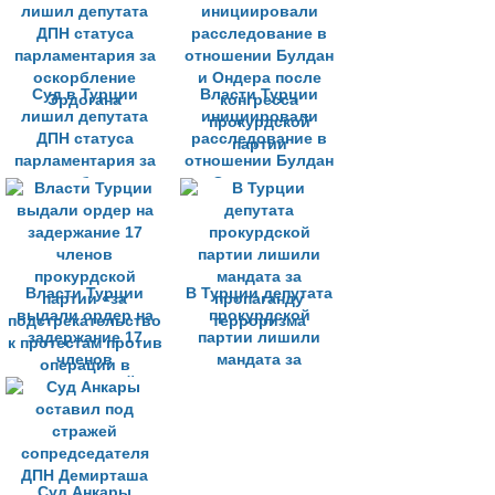
парламентского
обвинение в
статуса
террористической
деятельности
Суд в Турции
Власти Турции
лишил депутата
инициировали
ДПН статуса
расследование в
парламентария за
отношении Булдан
оскорбление
и Ондера после
Эрдогана
конгресса
прокурдской
партии
Власти Турции
В Турции депутата
выдали ордер на
прокурдской
задержание 17
партии лишили
членов
мандата за
прокурдской
пропаганду
партии «за
терроризма
подстрекательство
к протестам против
операции в
Суд Анкары
Африне»