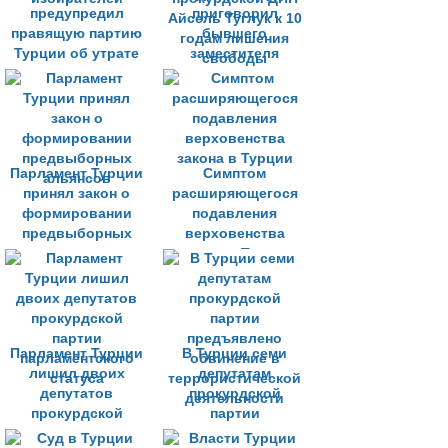
предупредил
приговорил
правящую партию
бывшего
Турции об утрате
заместителя
голосов курдских
сопредседателя
избирателей
прокурдской ДПН
Айсель Туглук к 10
годам лишения
свободы
Парламент Турции
Cимптом
принял закон о
расширяющегося
формировании
подавления
предвыборных
верховенства
альянсов
закона в Турции
Парламент Турции
В Турции семи
лишил двоих
депутатам
депутатов
прокурдской
прокурдской
партии
партии
предъявлено