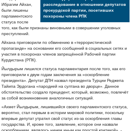
Ибрагим Айхан,
расследование в отношении депутатов
были лишены
прокурдской партии, посетивших
парламентского
похороны члена РПК
статуса после
того, как были признаны виновными в совершении уголовных
преступлений.
Айхана приговорили по обвинению в «террористической
пропаганде» на основании его сообщений в социальных сетях и
участия в похоронах членов запрещённой Рабочей партии
Курдистана (РПК).
Йылдырым лишился статуса парламентария после того, как его
приговорили к двум годам заключения за «оскорбление
президента». Депутат ДПН назвал президента Турции Реджепа
Тайипа Эрдогана «пародией на султана во дворце». Данное
обстоятельство создало прецедент, который, возможно, повлечёт
за собой возникновение аналогичных ситуаций.
«Ахмет Йылдырым, лишившийся своего парламентского статуса,
вероятно, стал первым в истории мировой политики, поскольку
впервые депутат утратил свой статус из-за оскорбления главы
государства. И, кроме того, заявление, которое они назвали
оскорблением, являлось ничем иным как простой критикой», -