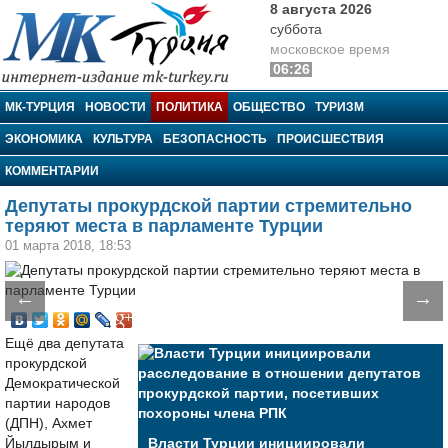
8 августа 2026
суббота
московское время
06:26
МК-Турция
МК-ТУРЦИЯ
НОВОСТИ
ПОЛИТИКА
ОБЩЕСТВО
ТУРИЗМ
ЭКОНОМИКА
КУЛЬТУРА
БЕЗОПАСНОСТЬ
ПРОИСШЕСТВИЯ
КОММЕНТАРИИ
Депутаты прокурдской партии стремительно
теряют места в парламенте Турции
01 марта 2018, 18:53
←
→
Ещё два депутата
прокурдской
Демократической
партии народов
(ДПН), Ахмет
Йылдырым и
Власти Турции инициировали