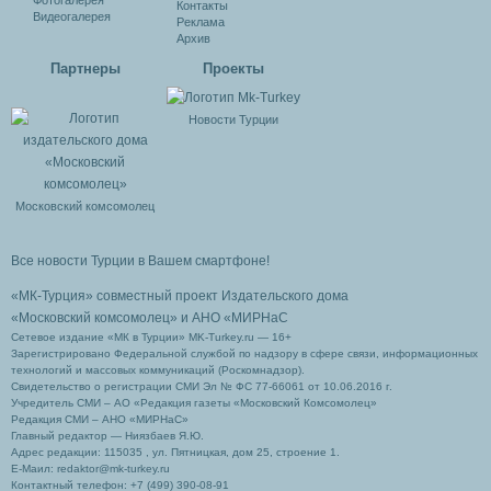
Фотогалерея
Контакты
Видеогалерея
Реклама
Архив
Партнеры
Проекты
Новости Турции
Московский комсомолец
Все новости Турции в Вашем смартфоне!
«МК-Турция» совместный проект Издательского дома
«Московский комсомолец»
и АНО «МИРНаС
Сетевое издание «МК в Турции» MK-Turkey.ru — 16+
Зарегистрировано Федеральной службой по надзору в сфере связи, информационных
технологий и массовых коммуникаций (Роскомнадзор).
Свидетельство о регистрации СМИ Эл № ФС 77-66061 от 10.06.2016 г.
Учредитель СМИ – АО «Редакция газеты «Московский Комсомолец»
Редакция СМИ – АНО «МИРНаС»
Главный редактор — Ниязбаев Я.Ю.
Адрес редакции: 115035 , ул. Пятницкая, дом 25, строение 1.
Е-Маил: redaktor@mk-turkey.ru
Контактный телефон: +7 (499) 390-08-91