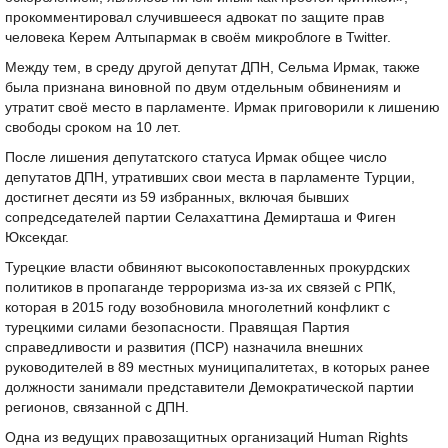
прокомментировал случившееся адвокат по защите прав
человека Керем Алтыпармак в своём микроблоге в Twitter.
Между тем, в среду другой депутат ДПН, Сельма Ирмак, также
была признана виновной по двум отдельным обвинениям и
утратит своё место в парламенте. Ирмак приговорили к лишению
свободы сроком на 10 лет.
После лишения депутатского статуса Ирмак общее число
депутатов ДПН, утративших свои места в парламенте Турции,
достигнет десяти из 59 избранных, включая бывших
сопредседателей партии Селахаттина Демирташа и Фиген
Юксекдаг.
Турецкие власти обвиняют высокопоставленных прокурдских
политиков в пропаганде терроризма из-за их связей с РПК,
которая в 2015 году возобновила многолетний конфликт с
турецкими силами безопасности. Правящая Партия
справедливости и развития (ПСР) назначила внешних
руководителей в 89 местных муниципалитетах, в которых ранее
должности занимали представители Демократической партии
регионов, связанной с ДПН.
Одна из ведущих правозащитных организаций Human Rights