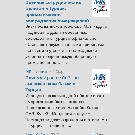
Военное сотрудничество
Бельгии и Турции:
прагматизм или
вынужденное возвращение?
Визит бельгийской королевы Матильды и
подписание девяти оборонных
соглашений с Турцией официально
объясняют двумя главными причинами:
российской угрозой и необходимостью
укреплять европейскую оборонную
промышленность. →
МК-Турция
| 04 Март
Почему Иран не бьёт по
американским базам в
Турции
Иран уже несколько дней обстреливает
американские базы в странах
Персидского залива: Бахрейн, Катар,
ОАЭ, Кувейт, Иордания и другие.
Пострадали даже аэропорты и отели. Но
в Турции — тишина. →
Таха Акйол
| 23 Фев.