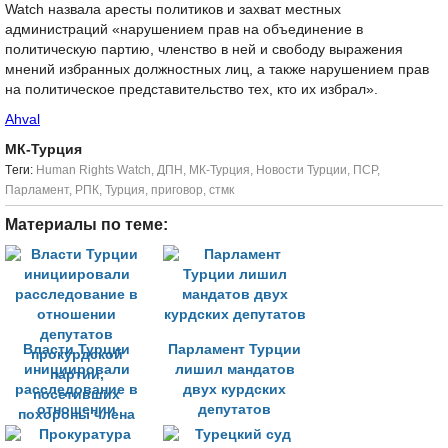
Watch назвала аресты политиков и захват местных
администраций «нарушением прав на объединение в
политическую партию, членство в ней и свободу выражения
мнений избранных должностных лиц, а также нарушением прав
на политическое представительство тех, кто их избрал».
Ahval
МК-Турция
Tеги:
Human Rights Watch
,
ДПН
,
МК-Турция
,
Новости Турции
,
ПСР
,
Парламент
,
РПК
,
Турция
,
приговор
,
стмк
Материалы по теме:
Власти Турции
Парламент Турции
инициировали
лишил мандатов
расследование в
двух курдских
отношении
депутатов
депутатов