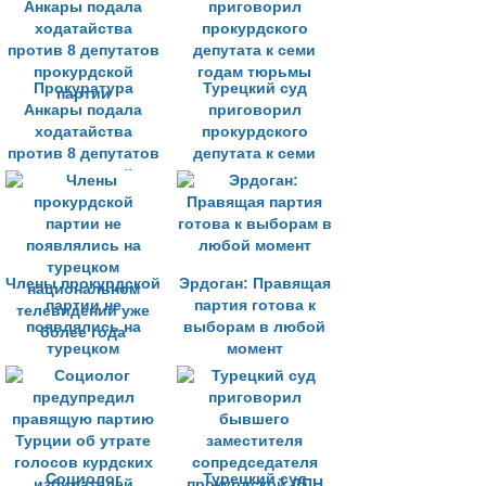
прокурдской
партии,
посетивших
похороны члена
Прокуратура
РПК
Турецкий суд
Анкары подала
приговорил
ходатайства
прокурдского
против 8 депутатов
депутата к семи
прокурдской
годам тюрьмы
партии
Члены прокурдской
Эрдоган: Правящая
партии не
партия готова к
появлялись на
выборам в любой
турецком
момент
национальном
телевидении уже
более года
Социолог
Турецкий суд