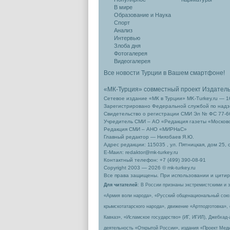
В мире
Образование и Наука
Спорт
Анализ
Интервью
Злоба дня
Фотогалерея
Видеогалерея
Все новости Турции в Вашем смартфоне!
«МК-Турция» совместный проект Издател
Сетевое издание «МК в Турции» MK-Turkey.ru — 1
Зарегистрировано Федеральной службой по надзо
Свидетельство о регистрации СМИ Эл № ФС 77-66
Учредитель СМИ – АО «Редакция газеты «Москов
Редакция СМИ – АНО «МИРНаС»
Главный редактор — Ниязбаев Я.Ю.
Адрес редакции: 115035 , ул. Пятницкая, дом 25, 
Е-Маил: redaktor@mk-turkey.ru
Контактный телефон: +7 (499) 390-08-91
Copyright 2003 — 2026 © mk-turkey.ru
Все права защищены. При использовании и цитиро
Для читателей
: В России признаны экстремистскими и 
«Армия воли народа», «Русский общенациональный сою
крымскотатарского народа», движение «Артподготовка»,
Кавказ», «Исламское государство» (ИГ, ИГИЛ), Джебхад
деятельность «Открытой России», издания «Проект Меди