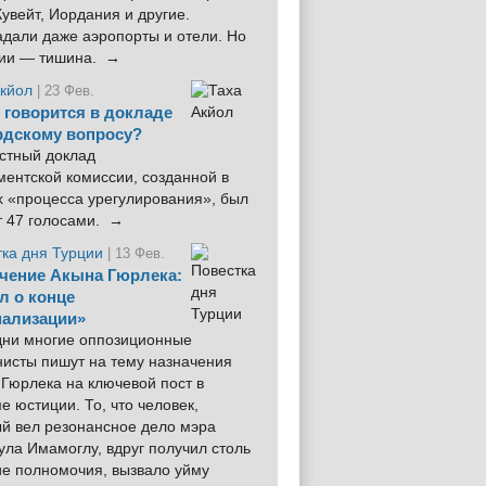
увейт, Иордания и другие.
дали даже аэропорты и отели. Но
ции — тишина. →
Акйол
| 23 Фев.
 говорится в докладе
рдскому вопросу?
стный доклад
ентской комиссии, созданной в
х «процесса урегулирования», был
т 47 голосами. →
тка дня Турции
| 13 Фев.
чение Акына Гюрлека:
л о конце
ализации»
 дни многие оппозиционные
нисты пишут на тему назначения
Гюрлека на ключевой пост в
е юстиции. То, что человек,
ый вел резонансное дело мэра
ла Имамоглу, вдруг получил столь
ие полномочия, вызвало уйму