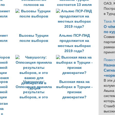
ОАЭ, К
 по
голосов на
состоится 13 июля
Постра
партии
местных выборах в
в Тур
Турции
2019 году
Таха 
О чём
по ку
имет
Вызовы Турции
Альянс ПСР-ПНД
Совме
июля
после выборов
продолжится на
парлам
местных выборах
рамка
2019 года?
приня
Повес
Назна
Сигна
«норм
В эти
оров
Чавушоглу:
Высокая явка на
колум
вной
Оппозиция приняла
выборах в Турции -
Акына 
нной
результаты
признак
систем
рции
выборов, и это
демократии?
котор
рения
важно для
Стамбу
демократии в
высок
Турции