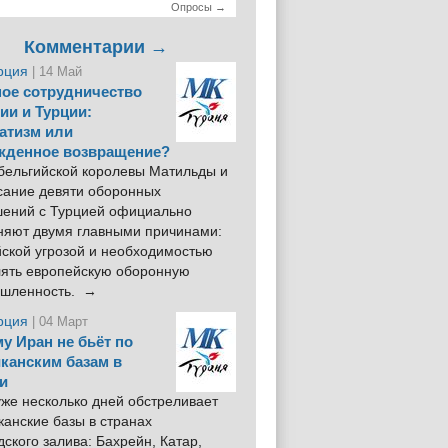
Опросы →
Комментарии →
рция
| 14 Май
ое сотрудничество
ии и Турции:
атизм или
жденное возвращение?
 бельгийской королевы Матильды и
сание девяти оборонных
шений с Турцией официально
няют двумя главными причинами:
йской угрозой и необходимостью
лять европейскую оборонную
шленность. →
рция
| 04 Март
у Иран не бьёт по
канским базам в
и
же несколько дней обстреливает
анские базы в странах
ского залива: Бахрейн, Катар,