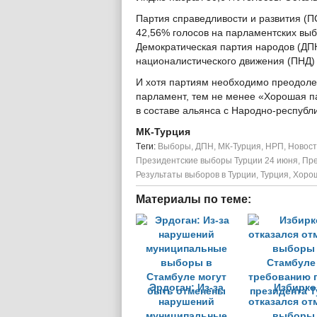
Партия справедливости и развития (П
42,56% голосов на парламентских выб
Демократическая партия народов (ДП
националистического движения (ПНД) 
И хотя партиям необходимо преодоле
парламент, тем не менее «Хорошая па
в составе альянса с Народно-республ
МК-Турция
Tеги:
Выборы
,
ДПН
,
МК-Турция
,
НРП
,
Новост
Президентские выборы Турции 24 июня
,
Пре
Результаты выборов в Турции
,
Турция
,
Хоро
Материалы по теме:
Эрдоган: Из-за
Избирко
нарушений
отказался от
муниципальные
выборы