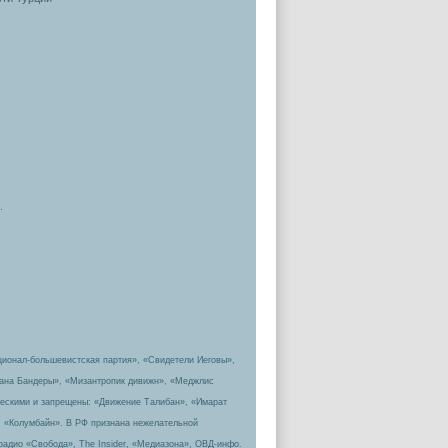
.
ционал-большевистская партия», «Свидетели Иеговы»,
пана Бандеры», «Мизантропик дивижн», «Меджлис
ическими и запрещены: «Движение Талибан», «Имарат
, «Колумбайн». В РФ признана нежелательной
радио «Свобода», The Insider, «Медиазона», ОВД-инфо.