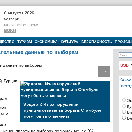
6 августа 2026
четверг
московское время
13:31
ЩЕСТВО
ТУРИЗМ
ЭКОНОМИКА
КУЛЬТУРА
БЕЗОПАСНОСТЬ
ПРОИСШ
ательные данные по выборам
USD
7
→
Какое
) Турции
сего
рам.
Эк
Эрдоган: Из-за нарушений
Ку
жеп
муниципальные выборы в Стамбуле
Вн
ат от
могут быть отменены
Вн
рем
ьные кандидаты на выборах получили менее 9%.