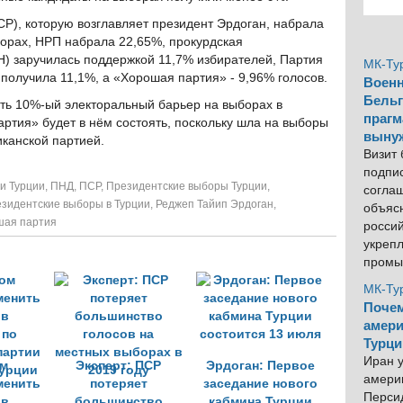
СР), которую возглавляет президент Эрдоган, набрала
орах, НРП набрала 22,65%, прокурдская
Н) заручилась поддержкой 11,7% избирателей, Партия
МК-Ту
получила 11,1%, а «Хорошая партия» - 9,96% голосов.
Военн
Бельг
ть 10%-ый электоральный барьер на выборах в
прагм
ртия» будет в нём состоять, поскольку шла на выборы
выну
иканской партией.
Визит
подпи
и Турции
,
ПНД
,
ПСР
,
Президентские выборы Турции
,
согла
зидентские выборы в Турции
,
Реджеп Тайип Эрдоган
,
объяс
шая партия
росси
укреп
промы
МК-Ту
Почем
амери
Турци
Иран у
м
Эксперт: ПСР
Эрдоган: Первое
америк
менить
потеряет
заседание нового
Персид
 в
большинство
кабмина Турции