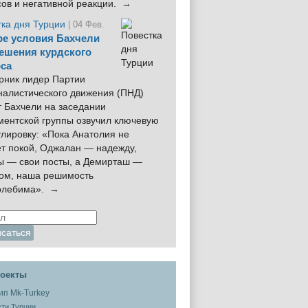
сов и негативной реакции. →
тка дня Турции
| 04 Фев.
е условия Бахчели
ешения курдского
са
рник лидер Партии
налистического движения (ПНД)
 Бахчели на заседании
ментской группы озвучил ключевую
лировку: «Пока Анатолия не
ёт покой, Оджалан — надежду,
ы — свои посты, а Демирташ —
дом, наша решимость
олебима». →
оекты
ти Турции