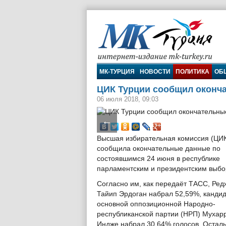
МК-Турция
МК-ТУРЦИЯ
НОВОСТИ
ПОЛИТИКА
ОБ
ЦИК Турции сообщил оконч
06 июля 2018, 09:03
←
Высшая избирательная комиссия (ЦИК
сообщила окончательные данные по
состоявшимся 24 июня в республике
парламентским и президентским выбо
Согласно им, как передаёт ТАСС, Ред
Тайип Эрдоган набрал 52,59%, кандид
основной оппозиционной Народно-
республиканской партии (НРП) Мухар
Индже набрал 30,64% голосов. Остал