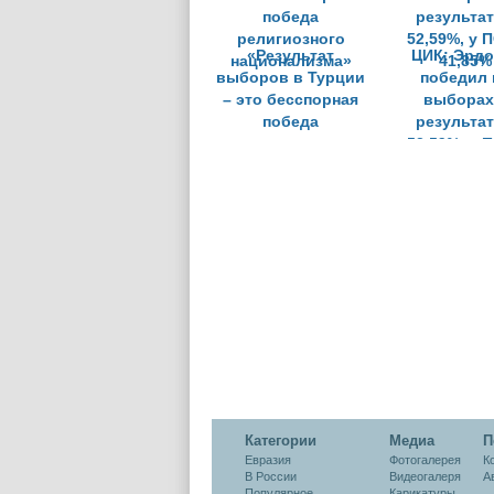
«Результат
ЦИК: Эрдо
выборов в Турции
победил 
– это бесспорная
выборах
победа
результа
религиозного
52,59%, у П
национализма»
41,85%
Категории
Медиа
П
Евразия
Фотогалерея
К
В России
Видеогалеря
А
Популярное
Карикатуры