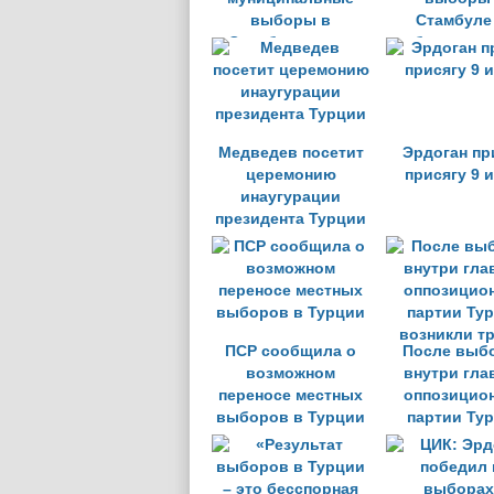
выборы в
Стамбуле
Стамбуле могут
требованию 
быть отменены
президента 
Медведев посетит
Эрдоган пр
церемонию
присягу 9 
инаугурации
президента Турции
ПСР сообщила о
После выб
возможном
внутри гла
переносе местных
оппозицио
выборов в Турции
партии Ту
возникли т