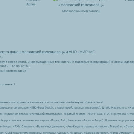
Архив
Московский комсомолец
ьского дома
«Московский комсомолец»
и АНО «МИРНаС
6+
ру в сфере связи, информационных технологий и массовых коммуникаций (Роскомнадзор)
061 от 10.06.2016 г.
ский Комсомолец»
строение 1.
вании материалов активная ссылка на сайт mk-turkey.ru обязательна!
запрещены организации ФБК (Фонд борьбы с коррупцией, признан иноагентом), Штабы Навального, «На
з», «Движение против нелегальной иммиграции», «Правый сектор», УНА-УНСО, УПА, «Тризуб им. Сте
 общероссийская политическая партия «Воля», АУЕ, батальоны «Азов» и Айдар″. Признаны террорист
-ан-Нусра, «АУМ Синрике», «Братья-мусульмане», «Аль-Каида в странах исламского Магриба», «Сеть»
а». СМИ-иноагентами признаны: телеканал «Дождь», «Медуза», «Важные истории», «Голос Америки», 