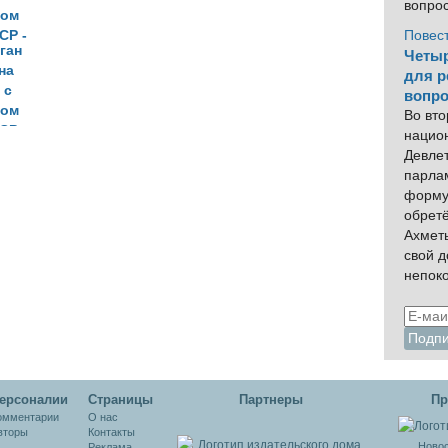
вопро
Повес
ган
Четыр
на
для р
 с
вопро
том
Во вто
СР -
нацио
Девлет
парла
форму
обрет
Ахмет
свой 
непок
ерсоналии
Cтраницы
Партнеры
Пр
омментарии
О нас
вторы
Контакты
Новос
Реклама