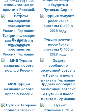
отказываться от
обсудить с
сделки с Россией,
Путиным Сирию
хотя США грозят
отменить контракт
на поставку F-35
Встреча
Турция получит
помощников
российские
президентов
системы С-400 в
России, Германии,
2019 году
Турции и Франции
может пройти в
Стамбуле
МИД Турции
Эрдоган сообщил о
назначил нового
возможной встрече
посла в России
с Путиным после
визита в Германию