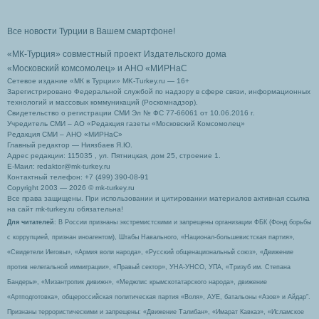
Все новости Турции в Вашем смартфоне!
«МК-Турция» совместный проект Издательского дома
«Московский комсомолец»
и АНО «МИРНаС
Сетевое издание «МК в Турции» MK-Turkey.ru — 16+
Зарегистрировано Федеральной службой по надзору в сфере связи, информационных
технологий и массовых коммуникаций (Роскомнадзор).
Свидетельство о регистрации СМИ Эл № ФС 77-66061 от 10.06.2016 г.
Учредитель СМИ – АО «Редакция газеты «Московский Комсомолец»
Редакция СМИ – АНО «МИРНаС»
Главный редактор — Ниязбаев Я.Ю.
Адрес редакции: 115035 , ул. Пятницкая, дом 25, строение 1.
Е-Маил: redaktor@mk-turkey.ru
Контактный телефон: +7 (499) 390-08-91
Copyright 2003 — 2026 © mk-turkey.ru
Все права защищены. При использовании и цитировании материалов активная ссылка
на сайт mk-turkey.ru обязательна!
Для читателей
: В России признаны экстремистскими и запрещены организации ФБК (Фонд борьбы
с коррупцией, признан иноагентом), Штабы Навального, «Национал-большевистская партия»,
«Свидетели Иеговы», «Армия воли народа», «Русский общенациональный союз», «Движение
против нелегальной иммиграции», «Правый сектор», УНА-УНСО, УПА, «Тризуб им. Степана
Бандеры», «Мизантропик дивижн», «Меджлис крымскотатарского народа», движение
«Артподготовка», общероссийская политическая партия «Воля», АУЕ, батальоны «Азов» и Айдар″.
Признаны террористическими и запрещены: «Движение Талибан», «Имарат Кавказ», «Исламское