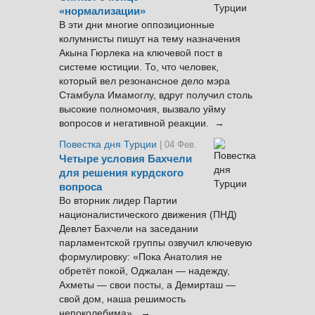
«нормализации»
В эти дни многие оппозиционные
колумнисты пишут на тему назначения
Акына Гюрлека на ключевой пост в
системе юстиции. То, что человек,
который вел резонансное дело мэра
Стамбула Имамоглу, вдруг получил столь
высокие полномочия, вызвало уйму
вопросов и негативной реакции. →
Повестка дня Турции
| 04 Фев.
Четыре условия Бахчели
для решения курдского
вопроса
Во вторник лидер Партии
националистического движения (ПНД)
Девлет Бахчели на заседании
парламентской группы озвучил ключевую
формулировку: «Пока Анатолия не
обретёт покой, Оджалан — надежду,
Ахметы — свои посты, а Демирташ —
свой дом, наша решимость
непоколебима». →