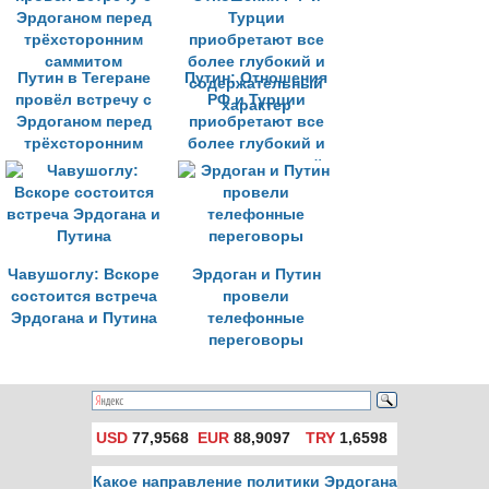
Путин в Тегеране
Путин: Отношения
провёл встречу с
РФ и Турции
Эрдоганом перед
приобретают все
трёхсторонним
более глубокий и
саммитом
содержательный
характер
Чавушоглу: Вскоре
Эрдоган и Путин
состоится встреча
провели
Эрдогана и Путина
телефонные
переговоры
USD
77,9568
EUR
88,9097
TRY
1,6598
Какое направление политики Эрдогана