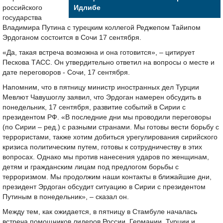
российского
Идлибе
государства
Владимира Путина с турецким коллегой Реджепом Тайипом
Эрдоганом состоится в Сочи 17 сентября.
«Да, такая встреча возможна и она готовится», – цитирует
Пескова ТАСС. Он утвердительно ответил на вопросы о месте и
дате переговоров - Сочи, 17 сентября.
Напомним, что в пятницу министр иностранных дел Турции
Мевлют Чавушоглу заявил, что Эрдоган намерен обсудить в
понедельник, 17 сентября, развитие событий в Сирии с
президентом РФ. «В последние дни мы проводили переговоры
(по Сирии – ред.) с разными странами. Мы готовы вести борьбу с
террористами, также хотим добиться урегулирования сирийского
кризиса политическим путем, готовы к сотрудничеству в этих
вопросах. Однако мы против нанесения ударов по женщинам,
детям и гражданским лицам под предлогом борьбы с
терроризмом. Мы продолжим наши контакты в ближайшие дни,
президент Эрдоган обсудит ситуацию в Сирии с президентом
Путиным в понедельник», – сказал он.
Между тем, как ожидается, в пятницу в Стамбуле началась
встреча помощников лидеров России, Германии, Турции и