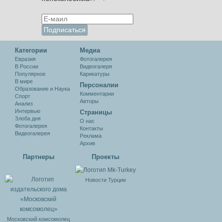
Категории
Медиа
Евразия
Фотогалерея
В России
Видеогалеря
Популярное
Карикатуры
В мире
Персоналии
Образование и Наука
Комментарии
Спорт
Авторы
Анализ
Интервью
Cтраницы
Злоба дня
О нас
Фотогалерея
Контакты
Видеогалерея
Реклама
Архив
Партнеры
Проекты
Новости Турции
Московский комсомолец