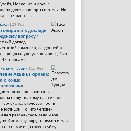
увейт, Иордания и другие.
дали даже аэропорты и отели. Но
ции — тишина. →
Акйол
| 23 Фев.
 говорится в докладе
рдскому вопросу?
стный доклад
ентской комиссии, созданной в
х «процесса урегулирования», был
т 47 голосами. →
тка дня Турции
| 13 Фев.
чение Акына Гюрлека:
л о конце
ализации»
 дни многие оппозиционные
нисты пишут на тему назначения
Гюрлека на ключевой пост в
е юстиции. То, что человек,
ый вел резонансное дело мэра
ла Имамоглу, вдруг получил столь
ие полномочия, вызвало уйму