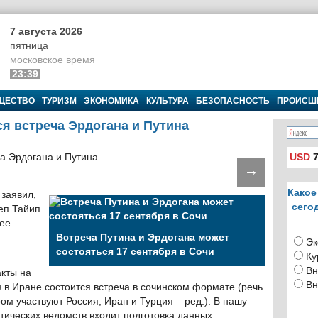
7 августа 2026
пятница
московское время
23:39
ЩЕСТВО
ТУРИЗМ
ЭКОНОМИКА
КУЛЬТУРА
БЕЗОПАСНОСТЬ
ПРОИСШ
ся встреча Эрдогана и Путина
USD
7
→
Какое
заявил,
сего
еп Тайип
ее
Встреча Путина и Эрдогана может
Эк
состояться 17 сентября в Сочи
Ку
Вн
кты на
Вн
з в Иране состоится встреча в сочинском формате (речь
ом участвуют Россия, Иран и Турция – ред.). В нашу
тических ведомств входит подготовка данных