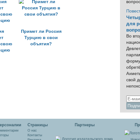
ротив
оппозиции и «Ан-
вопро
ТО
Нусры» в Идлибе
Повес
Четыр
для р
вопро
ия
Примет ли Россия
Во вто
ет
Турцию в свои
нацио
 свою
объятия?
Девлет
рцию
парла
форму
обрет
Ахмет
свой 
непок
ерсоналии
Cтраницы
Партнеры
Пр
омментарии
О нас
вторы
Контакты
Новос
Реклама