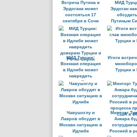
Встреча Путина и
МИД Турц
Эрдогана может
Эрдоган на
состояться 17
обсудить
сентября в Сочи
Путиным С
МИД Турции:
Итоги встреч
Военная операция
минобор
в Идлибе может
Турции и
навредить
доверию Турции и
РФ по Сирии
Чавушоглу и
Минторг Ту
Лавров обсудят в
Анкара бу
Москве ситуацию в
сотруднича
Идлибе
Россией в р