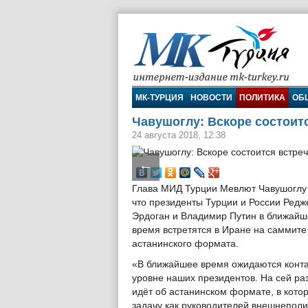
МК-Турция
МК-ТУРЦИЯ
НОВОСТИ
ПОЛИТИКА
ОБ
Чавушоглу: Вскоре состоит
24 августа 2018, 12:38
←
Глава МИД Турции Мевлют Чавушоглу 
что президенты Турции и России Редж
Эрдоган и Владимир Путин в ближайш
время встретятся в Иране на саммите
астанинского формата.
«В ближайшее время ожидаются конта
уровне наших президентов. На сей ра
идёт об астанинском формате, в котор
задачу как руководителей внешнеполи