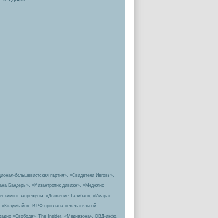
.
ционал-большевистская партия», «Свидетели Иеговы»,
пана Бандеры», «Мизантропик дивижн», «Меджлис
ическими и запрещены: «Движение Талибан», «Имарат
, «Колумбайн». В РФ признана нежелательной
радио «Свобода», The Insider, «Медиазона», ОВД-инфо.