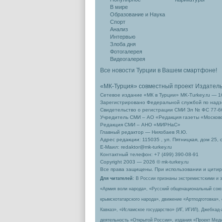
В мире
Образование и Наука
Спорт
Анализ
Интервью
Злоба дня
Фотогалерея
Видеогалерея
Все новости Турции в Вашем смартфоне!
«МК-Турция» совместный проект Издател
Сетевое издание «МК в Турции» MK-Turkey.ru — 1
Зарегистрировано Федеральной службой по надзо
Свидетельство о регистрации СМИ Эл № ФС 77-66
Учредитель СМИ – АО «Редакция газеты «Москов
Редакция СМИ – АНО «МИРНаС»
Главный редактор — Ниязбаев Я.Ю.
Адрес редакции: 115035 , ул. Пятницкая, дом 25, 
Е-Маил: redaktor@mk-turkey.ru
Контактный телефон: +7 (499) 390-08-91
Copyright 2003 — 2026 © mk-turkey.ru
Все права защищены. При использовании и цитиро
Для читателей
: В России признаны экстремистскими и 
«Армия воли народа», «Русский общенациональный сою
крымскотатарского народа», движение «Артподготовка»,
Кавказ», «Исламское государство» (ИГ, ИГИЛ), Джебхад
деятельность «Открытой России», издания «Проект Меди