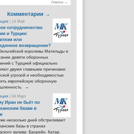
Опросы →
Комментарии →
рция
| 14 Май
ое сотрудничество
ии и Турции:
атизм или
жденное возвращение?
 бельгийской королевы Матильды и
сание девяти оборонных
шений с Турцией официально
няют двумя главными причинами:
йской угрозой и необходимостью
лять европейскую оборонную
шленность. →
рция
| 04 Март
у Иран не бьёт по
канским базам в
и
же несколько дней обстреливает
анские базы в странах
ского залива: Бахрейн, Катар,