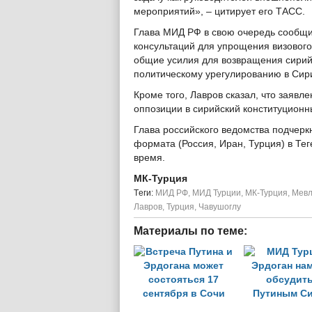
мероприятий», – цитирует его ТАСС.
Глава МИД РФ в свою очередь сообщил
консультаций для упрощения визового
общие усилия для возвращения сирийс
политическому урегулированию в Сир
Кроме того, Лавров сказал, что заявл
оппозиции в сирийский конституционн
Глава российского ведомства подчеркн
формата (Россия, Иран, Турция) в Те
время.
МК-Турция
Tеги:
МИД РФ
,
МИД Турции
,
МК-Турция
,
Мевл
Лавров
,
Турция
,
Чавушоглу
Материалы по теме: