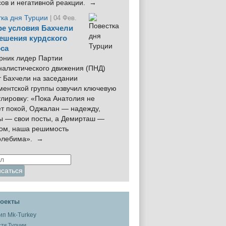
сов и негативной реакции. →
тка дня Турции
| 04 Фев.
е условия Бахчели
ешения курдского
са
рник лидер Партии
налистического движения (ПНД)
 Бахчели на заседании
ментской группы озвучил ключевую
лировку: «Пока Анатолия не
ёт покой, Оджалан — надежду,
ы — свои посты, а Демирташ —
дом, наша решимость
олебима». →
оекты
ти Турции