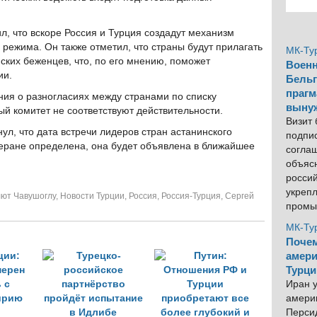
, что вскоре Россия и Турция создадут механизм
 режима. Он также отметил, что страны будут прилагать
МК-Ту
ких беженцев, что, по его мнению, поможет
Военн
ии.
Бельг
прагм
ения о разногласиях между странами по списку
выну
ый комитет не соответствуют действительности.
Визит
ул, что дата встречи лидеров стран астанинского
подпи
геране определена, она будет объявлена в ближайшее
согла
объяс
росси
укреп
ют Чавушоглу
,
Новости Турции
,
Россия
,
Россия-Турция
,
Сергей
промы
МК-Ту
Почем
амери
Турци
Иран у
америк
Персид