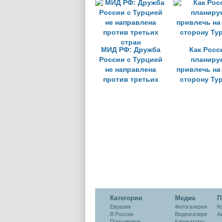
процесса п
США в В
МИД РФ: Дружба
Как Росс
России с Турцией
планиру
не направлена
привлечь на
против третьих
сторону Ту
стран
Категории
Медиа
П
Евразия
Фотогалерея
К
В России
Видеогалеря
А
Популярное
Карикатуры