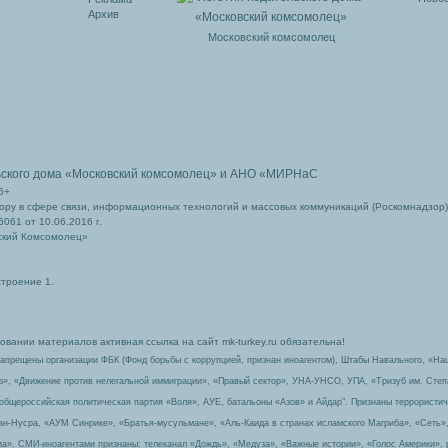
Архив
Московский комсомолец
ьского дома
«Московский комсомолец»
и АНО «МИРНаС
6+
ру в сфере связи, информационных технологий и массовых коммуникаций (Роскомнадзор)
061 от 10.06.2016 г.
ский Комсомолец»
строение 1.
вании материалов активная ссылка на сайт mk-turkey.ru обязательна!
запрещены организации ФБК (Фонд борьбы с коррупцией, признан иноагентом), Штабы Навального, «На
з», «Движение против нелегальной иммиграции», «Правый сектор», УНА-УНСО, УПА, «Тризуб им. Сте
 общероссийская политическая партия «Воля», АУЕ, батальоны «Азов» и Айдар″. Признаны террорист
-ан-Нусра, «АУМ Синрике», «Братья-мусульмане», «Аль-Каида в странах исламского Магриба», «Сеть»
а». СМИ-иноагентами признаны: телеканал «Дождь», «Медуза», «Важные истории», «Голос Америки», 