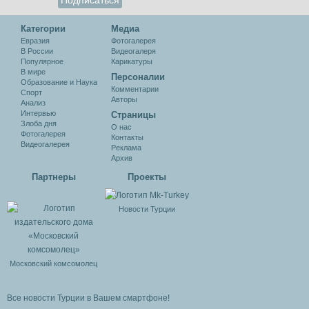
Категории
Медиа
Евразия
Фотогалерея
В России
Видеогалеря
Популярное
Карикатуры
В мире
Персоналии
Образование и Наука
Комментарии
Спорт
Авторы
Анализ
Интервью
Cтраницы
Злоба дня
О нас
Фотогалерея
Контакты
Видеогалерея
Реклама
Архив
Партнеры
Проекты
Новости Турции
Московский комсомолец
Все новости Турции в Вашем смартфоне!