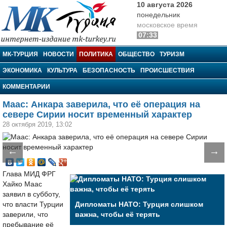
10 августа 2026
понедельник
московское время
07:33
МК-Турция
МК-ТУРЦИЯ
НОВОСТИ
ПОЛИТИКА
ОБЩЕСТВО
ТУРИЗМ
ЭКОНОМИКА
КУЛЬТУРА
БЕЗОПАСНОСТЬ
ПРОИСШЕСТВИЯ
КОММЕНТАРИИ
Маас: Анкара заверила, что её операция на
севере Сирии носит временный характер
28 октября 2019, 13:02
←
→
Глава МИД ФРГ
Хайко Маас
заявил в субботу,
что власти Турции
Дипломаты НАТО: Турция слишком
заверили, что
важна, чтобы её терять
пребывание её