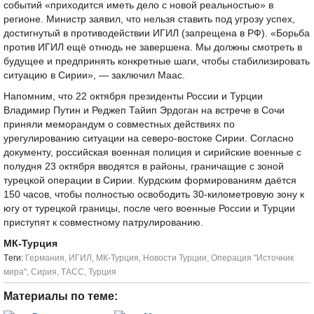
событий «приходится иметь дело с новой реальностью» в
регионе. Министр заявил, что нельзя ставить под угрозу успех,
достигнутый в противодействии ИГИЛ (запрещена в РФ). «Борьба
против ИГИЛ ещё отнюдь не завершена. Мы должны смотреть в
будущее и предпринять конкретные шаги, чтобы стабилизировать
ситуацию в Сирии», — заключил Маас.
Напомним, что 22 октября президенты России и Турции
Владимир Путин и Реджеп Тайип Эрдоган на встрече в Сочи
приняли меморандум о совместных действиях по
урегулированию ситуации на северо-востоке Сирии. Согласно
документу, российская военная полиция и сирийские военные с
полудня 23 октября вводятся в районы, граничащие с зоной
турецкой операции в Сирии. Курдским формированиям даётся
150 часов, чтобы полностью освободить 30-километровую зону к
югу от турецкой границы, после чего военные России и Турции
приступят к совместному патрулированию.
МК-Турция
Tеги:
Германия
,
ИГИЛ
,
МК-Турция
,
Новости Турции
,
Операция "Источник
мира"
,
Сирия
,
ТАСС
,
Турция
Материалы по теме: