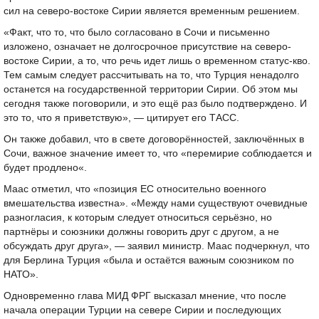
сил на северо-востоке Сирии является временным решением.
«Факт, что то, что было согласовано в Сочи и письменно
изложено, означает не долгосрочное присутствие на северо-
востоке Сирии, а то, что речь идет лишь о временном статус-кво.
Тем самым следует рассчитывать на то, что Турция ненадолго
останется на государственной территории Сирии. Об этом мы
сегодня также поговорили, и это ещё раз было подтверждено. И
это то, что я приветствую», — цитирует его ТАСС.
Он также добавил, что в свете договорённостей, заключённых в
Сочи, важное значение имеет то, что «перемирие соблюдается и
будет продлено«.
Маас отметил, что «позиция ЕС относительно военного
вмешательства известна». «Между нами существуют очевидные
разногласия, к которым следует относиться серьёзно, но
партнёры и союзники должны говорить друг с другом, а не
обсуждать друг друга», — заявил министр. Маас подчеркнул, что
для Берлина Турция «была и остаётся важным союзником по
НАТО».
Одновременно глава МИД ФРГ высказал мнение, что после
начала операции Турции на севере Сирии и последующих