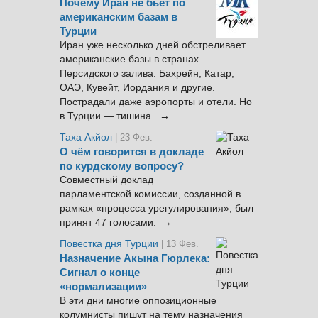
Почему Иран не бьёт по
американским базам в
Турции
Иран уже несколько дней обстреливает
американские базы в странах
Персидского залива: Бахрейн, Катар,
ОАЭ, Кувейт, Иордания и другие.
Пострадали даже аэропорты и отели. Но
в Турции — тишина. →
Таха Акйол
| 23 Фев.
О чём говорится в докладе
по курдскому вопросу?
Совместный доклад
парламентской комиссии, созданной в
рамках «процесса урегулирования», был
принят 47 голосами. →
Повестка дня Турции
| 13 Фев.
Назначение Акына Гюрлека:
Сигнал о конце
«нормализации»
В эти дни многие оппозиционные
колумнисты пишут на тему назначения