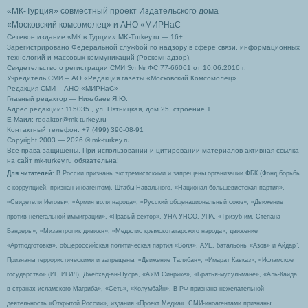
«МК-Турция» совместный проект Издательского дома
«Московский комсомолец»
и АНО «МИРНаС
Сетевое издание «МК в Турции» MK-Turkey.ru — 16+
Зарегистрировано Федеральной службой по надзору в сфере связи, информационных
технологий и массовых коммуникаций (Роскомнадзор).
Свидетельство о регистрации СМИ Эл № ФС 77-66061 от 10.06.2016 г.
Учредитель СМИ – АО «Редакция газеты «Московский Комсомолец»
Редакция СМИ – АНО «МИРНаС»
Главный редактор — Ниязбаев Я.Ю.
Адрес редакции: 115035 , ул. Пятницкая, дом 25, строение 1.
Е-Маил: redaktor@mk-turkey.ru
Контактный телефон: +7 (499) 390-08-91
Copyright 2003 — 2026 © mk-turkey.ru
Все права защищены. При использовании и цитировании материалов активная ссылка
на сайт mk-turkey.ru обязательна!
Для читателей
: В России признаны экстремистскими и запрещены организации ФБК (Фонд борьбы
с коррупцией, признан иноагентом), Штабы Навального, «Национал-большевистская партия»,
«Свидетели Иеговы», «Армия воли народа», «Русский общенациональный союз», «Движение
против нелегальной иммиграции», «Правый сектор», УНА-УНСО, УПА, «Тризуб им. Степана
Бандеры», «Мизантропик дивижн», «Меджлис крымскотатарского народа», движение
«Артподготовка», общероссийская политическая партия «Воля», АУЕ, батальоны «Азов» и Айдар″.
Признаны террористическими и запрещены: «Движение Талибан», «Имарат Кавказ», «Исламское
государство» (ИГ, ИГИЛ), Джебхад-ан-Нусра, «АУМ Синрике», «Братья-мусульмане», «Аль-Каида
в странах исламского Магриба», «Сеть», «Колумбайн». В РФ признана нежелательной
деятельность «Открытой России», издания «Проект Медиа». СМИ-иноагентами признаны: