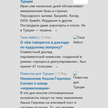
Турции
Иран уже несколько дней обстреливает
американские базы в странах
Персидского залива: Бахрейн, Катар,
ОАЭ, Кувейт, Иордания и другие.
Пострадали даже аэропорты и отели. Но
в Турции — тишина. →
Таха Акйол
| 23 Фев.
О чём говорится в докладе
по курдскому вопросу?
Совместный доклад
парламентской комиссии, созданной в
рамках «процесса урегулирования», был
принят 47 голосами. →
Повестка дня Турции
| 13 Фев.
Назначение Акына Гюрлека:
Сигнал о конце
«нормализации»
В эти дни многие оппозиционные
колумнисты пишут на тему назначения
Акына Гюрлека на ключевой пост в
системе юстиции. То, что человек,