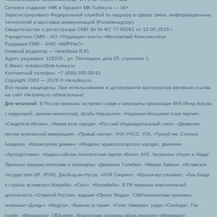
Сетевое издание «МК в Турции» MK-Turkey.ru — 16+
Зарегистрировано Федеральной службой по надзору в сфере связи, информационных
технологий и массовых коммуникаций (Роскомнадзор).
Свидетельство о регистрации СМИ Эл № ФС 77-66061 от 10.06.2016 г.
Учредитель СМИ – АО «Редакция газеты «Московский Комсомолец»
Редакция СМИ – АНО «МИРНаС»
Главный редактор — Ниязбаев Я.Ю.
Адрес редакции: 115035 , ул. Пятницкая, дом 25, строение 1.
Е-Маил: redaktor@mk-turkey.ru
Контактный телефон: +7 (499) 390-08-91
Copyright 2003 — 2026 © mk-turkey.ru
Все права защищены. При использовании и цитировании материалов активная ссылка
на сайт mk-turkey.ru обязательна!
Для читателей
: В России признаны экстремистскими и запрещены организации ФБК (Фонд борьбы
с коррупцией, признан иноагентом), Штабы Навального, «Национал-большевистская партия»,
«Свидетели Иеговы», «Армия воли народа», «Русский общенациональный союз», «Движение
против нелегальной иммиграции», «Правый сектор», УНА-УНСО, УПА, «Тризуб им. Степана
Бандеры», «Мизантропик дивижн», «Меджлис крымскотатарского народа», движение
«Артподготовка», общероссийская политическая партия «Воля», АУЕ, батальоны «Азов» и Айдар″.
Признаны террористическими и запрещены: «Движение Талибан», «Имарат Кавказ», «Исламское
государство» (ИГ, ИГИЛ), Джебхад-ан-Нусра, «АУМ Синрике», «Братья-мусульмане», «Аль-Каида
в странах исламского Магриба», «Сеть», «Колумбайн». В РФ признана нежелательной
деятельность «Открытой России», издания «Проект Медиа». СМИ-иноагентами признаны:
телеканал «Дождь», «Медуза», «Важные истории», «Голос Америки», радио «Свобода», The
Insider, «Медиазона», ОВД-инфо. Иноагентами признаны общество/центр «Мемориал»,