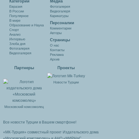
Категории
Медиа
Евразия
Фотогалерея
В России
Видеогалеря
Популярное
Карикатуры
В мире
Персоналии
Образование и Наука
Комментарии
Спорт
Авторы
Анализ
Интервью
Cтраницы
Злоба дня
О нас
Фотогалерея
Контакты
Видеогалерея
Реклама
Архив
Партнеры
Проекты
Новости Турции
Московский комсомолец
Все новости Турции в Вашем смартфоне!
«МК-Турция» совместный проект Издательского дома
«Московский комсомолец»
и АНО «МИРНаС