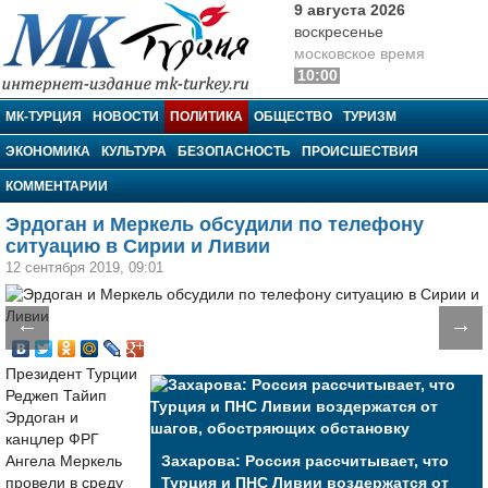
9 августа 2026
воскресенье
московское время
10:00
МК-Турция
МК-ТУРЦИЯ
НОВОСТИ
ПОЛИТИКА
ОБЩЕСТВО
ТУРИЗМ
ЭКОНОМИКА
КУЛЬТУРА
БЕЗОПАСНОСТЬ
ПРОИСШЕСТВИЯ
КОММЕНТАРИИ
Эрдоган и Меркель обсудили по телефону
ситуацию в Сирии и Ливии
12 сентября 2019, 09:01
←
→
Президент Турции
Реджеп Тайип
Эрдоган и
канцлер ФРГ
Ангела Меркель
Захарова: Россия рассчитывает, что
провели в среду
Турция и ПНС Ливии воздержатся от