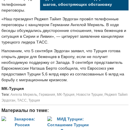
телефонные
шагов, обостряющих обстановку
переговоры.
«Наш президент Реджеп Тайип Эрдоган провёл телефонные
переговоры с канцлером Германии Ангелой Меркель. В ходе
беседы обсуждались двусторонние отношения, тема беженцев и
ситуация в Сирии и Ливии», — цитирует заявление канцелярии
турецкого лидера ТАСС.
Напомним, что 5 сентября Эрдоган заявил, что Турция готова
открыть двери для беженцев в Европу, если не получит
необходимую поддержку от Запада. 9 сентября представитель
Еврокомиссии Наташа Берто сообщила, что Евросоюз уже
предоставил Турции 5,6 млрд евро из согласованных 6 млрд на
борьбу с миграционным кризисом.
МК-Турция
Tеги:
Ангела Меркель
,
Германия
,
МК-Турция
,
Новости Турции
,
Реджеп Тайип
Эрдоган
,
ТАСС
,
Турция
Материалы по теме: