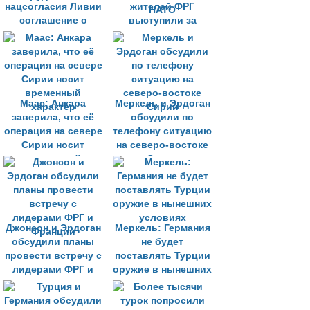
нацсогласия Ливии
жителей ФРГ
соглашение о
выступили за
военном
санкции против
сотрудничестве
Турции и за
исключение из
НАТО
Маас: Анкара
Меркель и Эрдоган
заверила, что её
обсудили по
операция на севере
телефону ситуацию
Сирии носит
на северо-востоке
временный
Сирии
характер
Джонсон и Эрдоган
Меркель: Германия
обсудили планы
не будет
провести встречу с
поставлять Турции
лидерами ФРГ и
оружие в нынешних
Франции
условиях