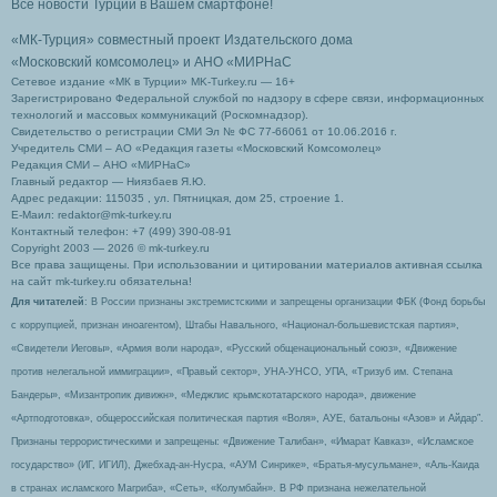
Все новости Турции в Вашем смартфоне!
«МК-Турция» совместный проект Издательского дома
«Московский комсомолец»
и АНО «МИРНаС
Сетевое издание «МК в Турции» MK-Turkey.ru — 16+
Зарегистрировано Федеральной службой по надзору в сфере связи, информационных
технологий и массовых коммуникаций (Роскомнадзор).
Свидетельство о регистрации СМИ Эл № ФС 77-66061 от 10.06.2016 г.
Учредитель СМИ – АО «Редакция газеты «Московский Комсомолец»
Редакция СМИ – АНО «МИРНаС»
Главный редактор — Ниязбаев Я.Ю.
Адрес редакции: 115035 , ул. Пятницкая, дом 25, строение 1.
Е-Маил: redaktor@mk-turkey.ru
Контактный телефон: +7 (499) 390-08-91
Copyright 2003 — 2026 © mk-turkey.ru
Все права защищены. При использовании и цитировании материалов активная ссылка
на сайт mk-turkey.ru обязательна!
Для читателей
: В России признаны экстремистскими и запрещены организации ФБК (Фонд борьбы
с коррупцией, признан иноагентом), Штабы Навального, «Национал-большевистская партия»,
«Свидетели Иеговы», «Армия воли народа», «Русский общенациональный союз», «Движение
против нелегальной иммиграции», «Правый сектор», УНА-УНСО, УПА, «Тризуб им. Степана
Бандеры», «Мизантропик дивижн», «Меджлис крымскотатарского народа», движение
«Артподготовка», общероссийская политическая партия «Воля», АУЕ, батальоны «Азов» и Айдар″.
Признаны террористическими и запрещены: «Движение Талибан», «Имарат Кавказ», «Исламское
государство» (ИГ, ИГИЛ), Джебхад-ан-Нусра, «АУМ Синрике», «Братья-мусульмане», «Аль-Каида
в странах исламского Магриба», «Сеть», «Колумбайн». В РФ признана нежелательной