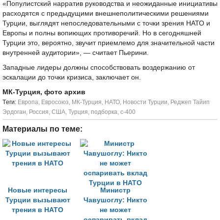
«Популистский нарратив руководства и неожиданные инициативы
расходятся с предыдущими внешнеполитическими решениями
Турции, выглядят непоследовательными с точки зрения НАТО и
Европы и полны вопиющих противоречий. Но в сегодняшней
Турции это, вероятно, звучит приемлемо для значительной части
внутренней аудитории», — считает Пьерини.
Западные лидеры должны способствовать воздержанию от
эскалации до точки кризиса, заключает он.
МК-Турция, фото архив
Tеги:
Европа
,
Евросоюз
,
МК-Турция
,
НАТО
,
Новости Турции
,
Реджеп Тайип
Эрдоган
,
Россия
,
США
,
Турция
,
подборка
,
с-400
Материалы по теме:
Новые интересы
Министр
Турции вызывают
Чавушоглу: Никто
трения в НАТО
не может
оспаривать вклад