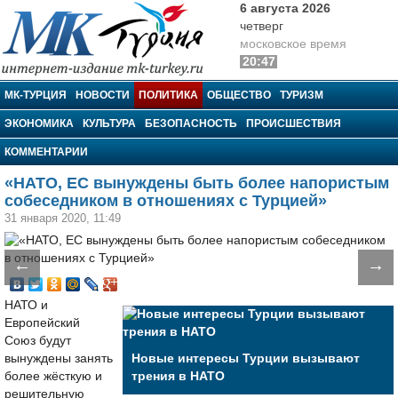
6 августа 2026
четверг
московское время
20:47
МК-Турция
МК-ТУРЦИЯ
НОВОСТИ
ПОЛИТИКА
ОБЩЕСТВО
ТУРИЗМ
ЭКОНОМИКА
КУЛЬТУРА
БЕЗОПАСНОСТЬ
ПРОИСШЕСТВИЯ
КОММЕНТАРИИ
«НАТО, ЕС вынуждены быть более напористым
собеседником в отношениях с Турцией»
31 января 2020, 11:49
←
→
НАТО и
Европейский
Союз будут
вынуждены занять
Новые интересы Турции вызывают
более жёсткую и
трения в НАТО
решительную