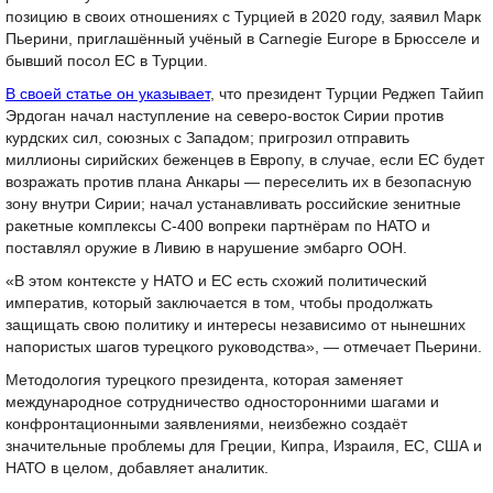
позицию в своих отношениях с Турцией в 2020 году, заявил Марк
Пьерини, приглашённый учёный в Carnegie Europe в Брюсселе и
бывший посол ЕС в Турции.
В своей статье он указывает
, что президент Турции Реджеп Тайип
Эрдоган начал наступление на северо-восток Сирии против
курдских сил, союзных с Западом; пригрозил отправить
миллионы сирийских беженцев в Европу, в случае, если ЕС будет
возражать против плана Анкары — переселить их в безопасную
зону внутри Сирии; начал устанавливать российские зенитные
ракетные комплексы С-400 вопреки партнёрам по НАТО и
поставлял оружие в Ливию в нарушение эмбарго ООН.
«В этом контексте у НАТО и ЕС есть схожий политический
императив, который заключается в том, чтобы продолжать
защищать свою политику и интересы независимо от нынешних
напористых шагов турецкого руководства», — отмечает Пьерини.
Методология турецкого президента, которая заменяет
международное сотрудничество односторонними шагами и
конфронтационными заявлениями, неизбежно создаёт
значительные проблемы для Греции, Кипра, Израиля, ЕС, США и
НАТО в целом, добавляет аналитик.