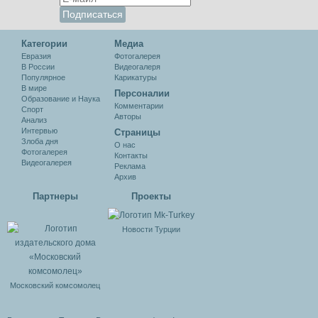
Категории
Медиа
Евразия
Фотогалерея
В России
Видеогалеря
Популярное
Карикатуры
В мире
Персоналии
Образование и Наука
Комментарии
Спорт
Авторы
Анализ
Интервью
Cтраницы
Злоба дня
О нас
Фотогалерея
Контакты
Видеогалерея
Реклама
Архив
Партнеры
Проекты
Новости Турции
Московский комсомолец