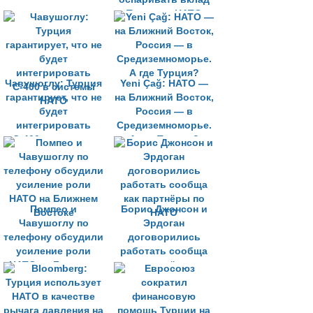
Турции в НАТО
Чавушоглу: Турция
Yeni Çağ: НАТО —
гарантирует, что не
на Ближний Восток,
будет
Россия — в
интегрировать
Средиземноморье.
С-400 в системы
А где Турция?
НАТО
Помпео и
Борис Джонсон и
Чавушоглу по
Эрдоган
телефону обсудили
договорились
усиление роли
работать сообща
НАТО на Ближнем
как партнёры по
Востоке
НАТО