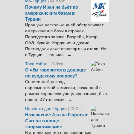
МК-Турция
| 04 Март
Почему Иран не бьёт по
американским базам в
Турции
Иран уже несколько дней обстреливает
американские базы в странах
Персидского залива: Бахрейн, Катар,
ОАЭ, Кувейт, Иордания и другие.
Пострадали даже аэропорты и отели. Но
в Турции — тишина. →
Таха Акйол
| 23 Фев.
О чём говорится в докладе
по курдскому вопросу?
Совместный доклад
парламентской комиссии, созданной в
рамках «процесса урегулирования», был
принят 47 голосами. →
Повестка дня Турции
| 13 Фев.
Назначение Акына Гюрлека:
Сигнал о конце
«нормализации»
В эти дни многие оппозиционные