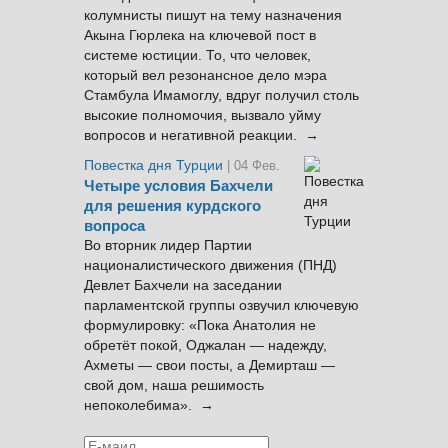
колумнисты пишут на тему назначения
Акына Гюрлека на ключевой пост в
системе юстиции. То, что человек,
который вел резонансное дело мэра
Стамбула Имамоглу, вдруг получил столь
высокие полномочия, вызвало уйму
вопросов и негативной реакции. →
Повестка дня Турции
| 04 Фев.
Четыре условия Бахчели
для решения курдского
вопроса
Во вторник лидер Партии
националистического движения (ПНД)
Девлет Бахчели на заседании
парламентской группы озвучил ключевую
формулировку: «Пока Анатолия не
обретёт покой, Оджалан — надежду,
Ахметы — свои посты, а Демирташ —
свой дом, наша решимость
непоколебима». →