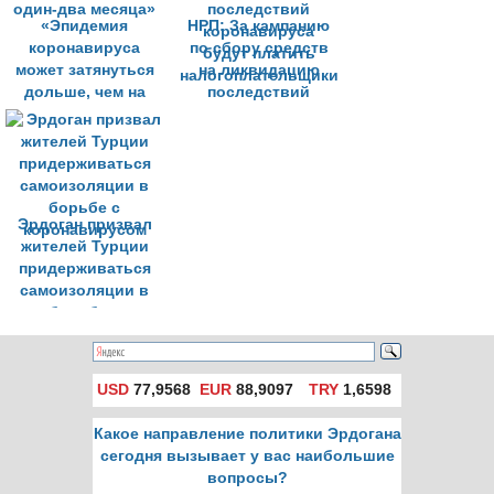
«Эпидемия
НРП: За кампанию
коронавируса
по сбору средств
может затянуться
на ликвидацию
дольше, чем на
последствий
один-два месяца»
коронавируса
будут платить
налогоплательщики
Эрдоган призвал
жителей Турции
придерживаться
самоизоляции в
борьбе с
коронавирусом
USD
77,9568
EUR
88,9097
TRY
1,6598
Какое направление политики Эрдогана
сегодня вызывает у вас наибольшие
вопросы?