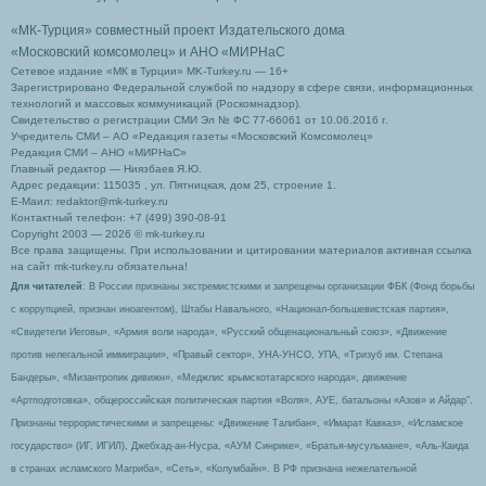
«МК-Турция» совместный проект Издательского дома
«Московский комсомолец»
и АНО «МИРНаС
Сетевое издание «МК в Турции» MK-Turkey.ru — 16+
Зарегистрировано Федеральной службой по надзору в сфере связи, информационных
технологий и массовых коммуникаций (Роскомнадзор).
Свидетельство о регистрации СМИ Эл № ФС 77-66061 от 10.06.2016 г.
Учредитель СМИ – АО «Редакция газеты «Московский Комсомолец»
Редакция СМИ – АНО «МИРНаС»
Главный редактор — Ниязбаев Я.Ю.
Адрес редакции: 115035 , ул. Пятницкая, дом 25, строение 1.
Е-Маил: redaktor@mk-turkey.ru
Контактный телефон: +7 (499) 390-08-91
Copyright 2003 — 2026 © mk-turkey.ru
Все права защищены. При использовании и цитировании материалов активная ссылка
на сайт mk-turkey.ru обязательна!
Для читателей
: В России признаны экстремистскими и запрещены организации ФБК (Фонд борьбы
с коррупцией, признан иноагентом), Штабы Навального, «Национал-большевистская партия»,
«Свидетели Иеговы», «Армия воли народа», «Русский общенациональный союз», «Движение
против нелегальной иммиграции», «Правый сектор», УНА-УНСО, УПА, «Тризуб им. Степана
Бандеры», «Мизантропик дивижн», «Меджлис крымскотатарского народа», движение
«Артподготовка», общероссийская политическая партия «Воля», АУЕ, батальоны «Азов» и Айдар″.
Признаны террористическими и запрещены: «Движение Талибан», «Имарат Кавказ», «Исламское
государство» (ИГ, ИГИЛ), Джебхад-ан-Нусра, «АУМ Синрике», «Братья-мусульмане», «Аль-Каида
в странах исламского Магриба», «Сеть», «Колумбайн». В РФ признана нежелательной