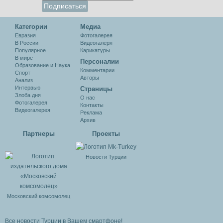
Категории
Медиа
Евразия
Фотогалерея
В России
Видеогалеря
Популярное
Карикатуры
В мире
Персоналии
Образование и Наука
Комментарии
Спорт
Авторы
Анализ
Интервью
Cтраницы
Злоба дня
О нас
Фотогалерея
Контакты
Видеогалерея
Реклама
Архив
Партнеры
Проекты
Новости Турции
Московский комсомолец
Все новости Турции в Вашем смартфоне!