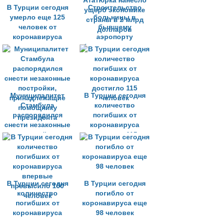
В Турции сегодня
Строительство
умерло еще 125
больницы в
человек от
бывшему
коронавируса
аэропорту
Ататюрка нанесло
ущерб экономике
страны в 2 млрд
долларов
Муниципалитет
В Турции сегодня
Стамбула
количество
распорядился
погибших от
снести незаконные
коронавируса
постройки,
достигло 115
принадлежащие
человек
помощнику
президента
В Турции сегодня
В Турции сегодня
количество
погибло от
погибших от
коронавируса еще
коронавируса
98 человек