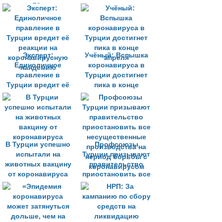
умерло 76 человек
Эксперт:
Учёный: Вспышка
Единоличное
коронавируса в
правление в
Турции достигнет
Турции вредит её
пика в конце
реакции на
апреля
коронавирусную
пандемию
В Турции успешно
Профсоюзы
испытали на
Турции призывают
животных вакцину
правительство
от коронавируса
приостановить все
несущественные
производства на
период борьбы с
коронавирусом