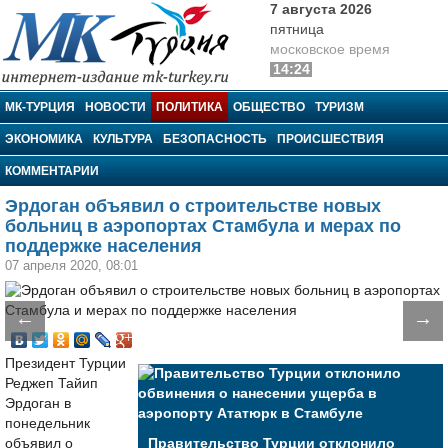
7 августа 2026
пятница
московское время
14:24
МК-Турция
МК-ТУРЦИЯ
НОВОСТИ
ПОЛИТИКА
ОБЩЕСТВО
ТУРИЗМ
ЭКОНОМИКА
КУЛЬТУРА
БЕЗОПАСНОСТЬ
ПРОИСШЕСТВИЯ
КОММЕНТАРИИ
Эрдоган объявил о строительстве новых
больниц в аэропортах Стамбула и мерах по
поддержке населения
07 апреля 2020, 08:01
←
→
Президент Турции
Реджеп Тайип
Эрдоган в
понедельник
объявил о
Правительство Турции отклонило