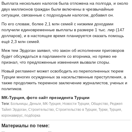
Выплата нескольких налогов была отложена на полгода, и около
двух миллионов граждан были включены в чрезвычайные
ситуации, связанные с подоходным налогом, добавил он.
По его словам, более 2,1 млн семей с низкими доходами
получили единовременные выплаты в размере 1 тыс. лир (147
долларов), и в настоящее время планируется оказать помощь
ещё 2,3 млн семей.
Меж тем Эрдоган заявил, что закон об исполнении приговоров
будет обсуждаться в парламенте со вторника, но прямо не
признал, что предложенные изменения вызвали споры.
Новый регламент может освободить из переполненных тюрем
Турции многих осужденных за насильственные преступления, а
также продолжить тюремное заключение журналистов, ученых и
политиков.
МК-Турция, фото сайт президента Турции
Tеги:
Больницы
,
Деньги
,
МК-Турция
,
Новости Турции
,
Общество
,
Реджеп
Тайип Эрдоган
,
Строительство
,
Строительство в Турции
,
Турки
,
Турция
,
коронавирус
,
подборка
Материалы по теме: