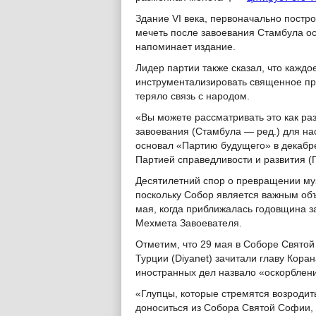
Здание VI века, первоначально постр
мечеть после завоевания Стамбула ос
напоминает издание.
Лидер партии также сказал, что каждо
инструментализировать священное пр
теряло связь с народом.
«Вы можете рассматривать это как р
завоевания (Стамбула — ред.) для нас
основал «Партию будущего» в декабр
Партией справедливости и развития (
Десятилетний спор о превращении му
поскольку Собор является важным объ
мая, когда приближалась годовщина з
Мехмета Завоевателя.
Отметим, что 29 мая в Соборе Свято
Турции (Diyanet) зачитали главу Кора
иностранных дел назвало «оскорблени
«Глупцы, которые стремятся возродить
доноситься из Собора Святой Софии, е