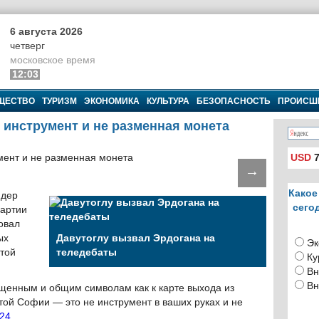
6 августа 2026
четверг
московское время
12:03
ЩЕСТВО
ТУРИЗМ
ЭКОНОМИКА
КУЛЬТУРА
БЕЗОПАСНОСТЬ
ПРОИСШ
 инструмент и не разменная монета
USD
7
→
Какое
идер
сего
Партии
овал
ых
Давутоглу вызвал Эрдогана на
Эк
той
теледебаты
Ку
Вн
Вн
щенным и общим символам как к карте выхода из
той Софии — это не инструмент в ваших руках и не
T24
.