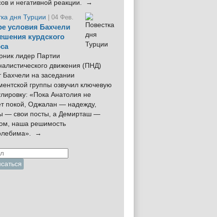
сов и негативной реакции. →
тка дня Турции
| 04 Фев.
е условия Бахчели
ешения курдского
са
рник лидер Партии
налистического движения (ПНД)
 Бахчели на заседании
ментской группы озвучил ключевую
лировку: «Пока Анатолия не
ёт покой, Оджалан — надежду,
ы — свои посты, а Демирташ —
дом, наша решимость
олебима». →