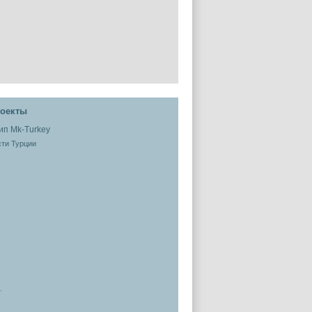
оекты
ти Турции
.