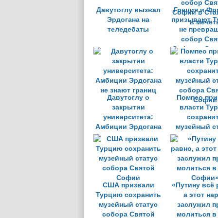
Давутоглу вызвал
Греция и Фр
Эрдогана на
призывают Т
теледебаты
не превра
собор Свя
Софии в Ста
в мечет
Давутоглу о
Помпео при
закрытии
власти Ту
университета:
сохрани
Амбиции Эрдогана
музейный с
не знают границ
собора Св
Софии
США призвали
«Путину всё 
Турцию сохранить
а этот на
музейный статус
заслужил п
собора Святой
молиться в