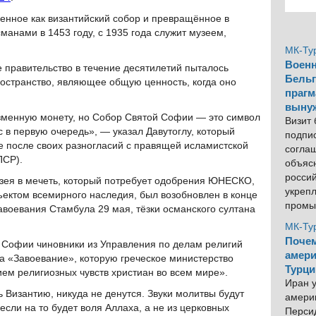
оенное как византийский собор и превращённое в
манами в 1453 году, с 1935 года служит музеем,
МК-Ту
Военн
е правительство в течение десятилетий пыталось
Бельг
остранство, являющее общую ценность, когда оно
прагм
выну
азменную монету, но Собор Святой Софии — это символ
Визит
 в первую очередь», — указал Давутоглу, который
подпи
е после своих разногласий с правящей исламистской
согла
ПСР).
объяс
росси
зея в мечеть, который потребует одобрения ЮНЕСКО,
укреп
ектом всемирного наследия, был возобновлен в конце
промы
авоевания Стамбула 29 мая, тёзки османского султана
МК-Ту
Почем
й Софии чиновники из Управления по делам религий
амери
на «Завоевание», которую греческое министерство
Турци
ем религиозных чувств христиан во всем мире».
Иран у
 Византию, никуда не денутся. Звуки молитвы будут
америк
сли на то будет воля Аллаха, а не из церковных
Персид