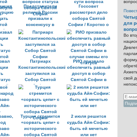
вопро
анция
Представители
Госсовет
Повес
урцию
религий России
рассмотрел дело
Четыр
щать
призвали к
собора Святой
для р
той
консенсусу в
Софии / Коротко о
вопро
мбуле
вопросе статуса
сути вопроса
Во вто
ь
собора Святой
нацио
Софии
Девлет
парла
форму
звал
Патриарх
РИО призвало
обрет
рции
Константинопольский
обеспечить равный
Ахмет
ть
заступился за
доступ в собор
свой 
татус
Собор Святой
Святой Софии в
непок
ятой
Софии
случае смены его
статуса
равно,
Турция стремится
2 июля решится
род
«сорвать цепи» с
судьба Айя-Софии:
раво
исторического
быть ей мечетью
 Айя-
собора Святой
или нет