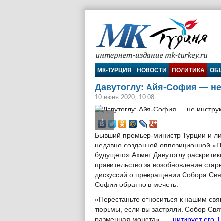
МК-Турция
МК-ТУРЦИЯ
НОВОСТИ
ПОЛИТИКА
ОБ
Давутоглу: Айя-София — не
10 июня 2020, 10:08
←
Бывший премьер-министр Турции и л
недавно созданной оппозиционной «
будущего» Ахмет Давутоглу раскритик
правительство за возобновление стар
дискуссий о превращении Собора Свя
Софии обратно в мечеть.
«Перестаньте относиться к нашим свя
тюрьмы, если вы застряли. Собор Свя
разменная монета», —
цитирует его 