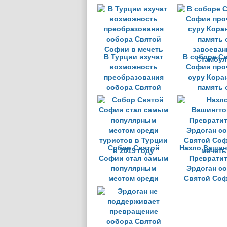
Софии
Софии
В Турции изучат
В соборе С
возможность
Софии про
преобразования
суру Кора
собора Святой
память 
Софии в мечеть
завоеван
Стамбул
Собор Святой
Назло Вашин
Софии стал самым
Превратит
популярным
Эрдоган с
местом среди
Святой Соф
туристов в Турции
мечеть
в 2019 году