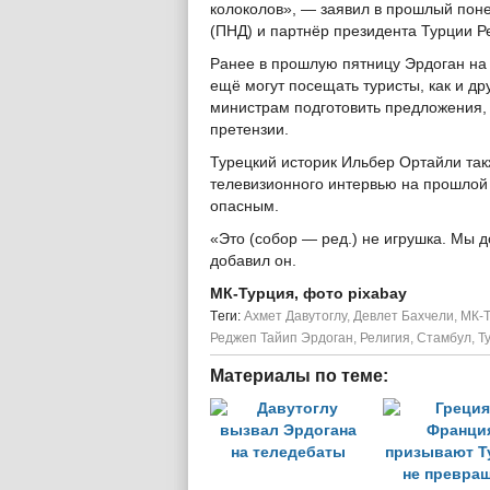
колоколов», — заявил в прошлый пон
(ПНД) и партнёр президента Турции Р
Ранее в прошлую пятницу Эрдоган на 
ещё могут посещать туристы, как и др
министрам подготовить предложения
претензии.
Турецкий историк Ильбер Ортайли так
телевизионного интервью на прошлой 
опасным.
«Это (собор — ред.) не игрушка. Мы 
добавил он.
МК-Турция, фото pixabay
Tеги:
Ахмет Давутоглу
,
Девлет Бахчели
,
МК-
Реджеп Тайип Эрдоган
,
Религия
,
Стамбул
,
Т
Материалы по теме: