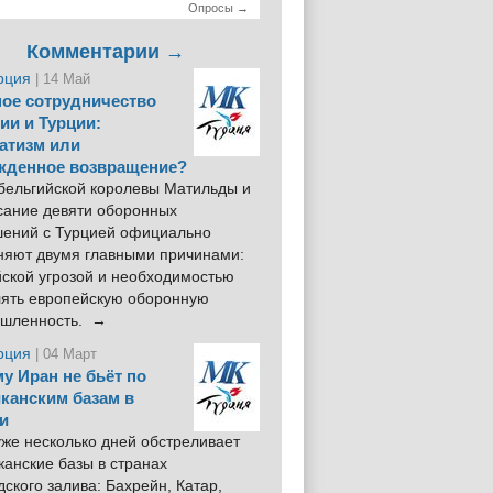
Опросы →
Комментарии →
рция
| 14 Май
ое сотрудничество
ии и Турции:
атизм или
жденное возвращение?
 бельгийской королевы Матильды и
сание девяти оборонных
шений с Турцией официально
няют двумя главными причинами:
йской угрозой и необходимостью
лять европейскую оборонную
шленность. →
рция
| 04 Март
у Иран не бьёт по
канским базам в
и
же несколько дней обстреливает
анские базы в странах
ского залива: Бахрейн, Катар,