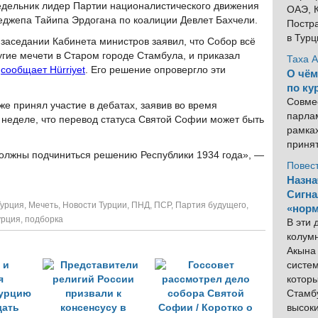
едельник лидер Партии националистического движения
ОАЭ, К
еджепа Тайипа Эрдогана по коалиции Девлет Бахчели.
Постра
в Тур
заседании Кабинета министров заявил, что Собор всё
угие мечети в Старом городе Стамбула, и приказал
Таха 
,
сообщает Hürriyet
. Его решение опровергло эти
О чём
по ку
Совме
же принял участие в дебатах, заявив во время
парлам
неделе, что перевод статуса Святой Софии может быть
рамка
приня
должны подчиниться решению Республики 1934 года», —
Повес
Назна
Сигна
Турция
,
Мечеть
,
Новости Турции
,
ПНД
,
ПСР
,
Партия будущего
,
«норм
урция
,
подборка
В эти
колум
Акына 
систем
котор
Стамбу
высок