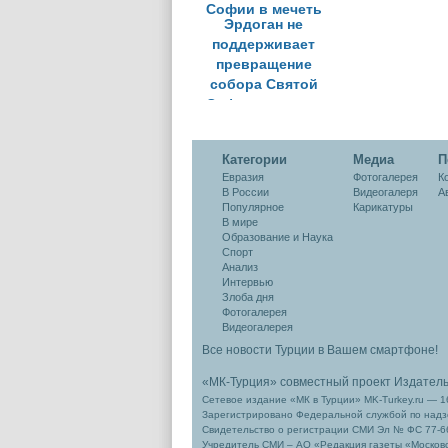
Эрдоган не
поддерживает
превращение
собора Святой
Софии в мечеть
Категории
Медиа
П
Евразия
Фотогалерея
К
В России
Видеогалеря
А
Популярное
Карикатуры
В мире
Образование и Наука
Спорт
Анализ
Интервью
Злоба дня
Фотогалерея
Видеогалерея
Все новости Турции в Вашем смартфоне!
«МК-Турция» совместный проект Издател
Сетевое издание «МК в Турции» MK-Turkey.ru — 1
Зарегистрировано Федеральной службой по надзо
Свидетельство о регистрации СМИ Эл № ФС 77-66
Учредитель СМИ – АО «Редакция газеты «Москов