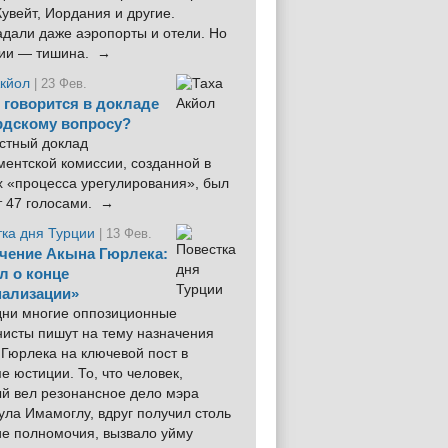
увейт, Иордания и другие.
дали даже аэропорты и отели. Но
ции — тишина. →
Акйол
| 23 Фев.
 говорится в докладе
рдскому вопросу?
стный доклад
ентской комиссии, созданной в
х «процесса урегулирования», был
т 47 голосами. →
тка дня Турции
| 13 Фев.
чение Акына Гюрлека:
л о конце
ализации»
 дни многие оппозиционные
нисты пишут на тему назначения
Гюрлека на ключевой пост в
е юстиции. То, что человек,
ый вел резонансное дело мэра
ла Имамоглу, вдруг получил столь
ие полномочия, вызвало уйму