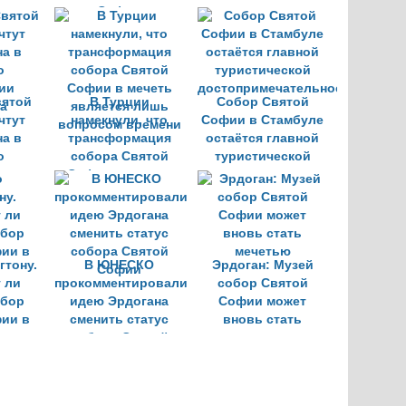
»
Софии
вятой
В Турции
Собор Святой
чтут
намекнули, что
Софии в Стамбуле
на в
трансформация
остаётся главной
о
собора Святой
туристической
ии
Софии в мечеть
достопримечательностью
а
является лишь
вопросом времени
гтону.
В ЮНЕСКО
Эрдоган: Музей
 ли
прокомментировали
собор Святой
обор
идею Эрдогана
Софии может
ии в
сменить статус
вновь стать
собора Святой
мечетью
Софии