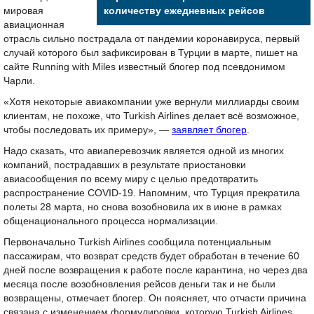
мировая
количеству ежедневных рейсов
авиационная
отрасль сильно пострадала от пандемии коронавируса, первый
случай которого был зафиксирован в Турции в марте, пишет на
сайте Running with Miles известный блогер под псевдонимом
Чарли.
«Хотя некоторые авиакомпании уже вернули миллиарды своим
клиентам, не похоже, что Turkish Airlines делает всё возможное,
чтобы последовать их примеру», —
заявляет блогер
.
Надо сказать, что авиаперевозчик является одной из многих
компаний, пострадавших в результате приостановки
авиасообщения по всему миру с целью предотвратить
распространение COVID-19. Напомним, что Турция прекратила
полеты 28 марта, но снова возобновила их в июне в рамках
общенационального процесса нормализации.
Первоначально Turkish Airlines сообщила потенциальным
пассажирам, что возврат средств будет обработан в течение 60
дней после возвращения к работе после карантина, но через два
месяца после возобновления рейсов деньги так и не были
возвращены, отмечает блогер. Он поясняет, что отчасти причина
связана с изменением формулировки, которую Turkish Airlines