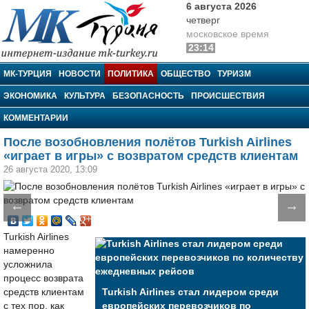
6 августа 2026
четверг
московское время
23:14
МК-Турция
МК-ТУРЦИЯ
НОВОСТИ
ПОЛИТИКА
ОБЩЕСТВО
ТУРИЗМ
ЭКОНОМИКА
КУЛЬТУРА
БЕЗОПАСНОСТЬ
ПРОИСШЕСТВИЯ
КОММЕНТАРИИ
После возобновления полётов Turkish Airlines
«играет в игры» с возвратом средств клиентам
26 августа 2020, 13:09
←
→
Turkish Airlines
намеренно
усложнила
процесс возврата
средств клиентам
Turkish Airlines стал лидером среди
с тех пор, как
европейских перевозчиков по