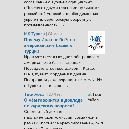
соглашений с Турцией официально
объясняют двумя главными причинами:
российской угрозой и необходимостью
укреплять европейскую оборонную
промышленность. →
МК-Турция
| 04 Март
Почему Иран не бьёт по
американским базам в
Турции
Иран уже несколько дней обстреливает
американские базы в странах
Персидского залива: Бахрейн, Катар,
ОАЭ, Кувейт, Иордания и другие.
Пострадали даже аэропорты и отели. Но
в Турции — тишина. →
Таха Акйол
| 23 Фев.
О чём говорится в докладе
по курдскому вопросу?
Совместный доклад
парламентской комиссии, созданной в
рамках «процесса урегулирования», был
принят 47 голосами. →