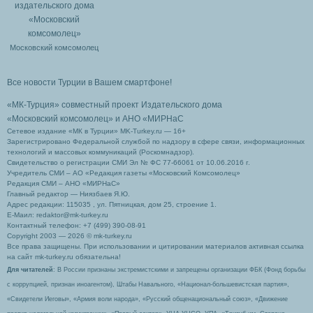
Московский комсомолец
Все новости Турции в Вашем смартфоне!
«МК-Турция» совместный проект Издательского дома
«Московский комсомолец»
и АНО «МИРНаС
Сетевое издание «МК в Турции» MK-Turkey.ru — 16+
Зарегистрировано Федеральной службой по надзору в сфере связи, информационных
технологий и массовых коммуникаций (Роскомнадзор).
Свидетельство о регистрации СМИ Эл № ФС 77-66061 от 10.06.2016 г.
Учредитель СМИ – АО «Редакция газеты «Московский Комсомолец»
Редакция СМИ – АНО «МИРНаС»
Главный редактор — Ниязбаев Я.Ю.
Адрес редакции: 115035 , ул. Пятницкая, дом 25, строение 1.
Е-Маил: redaktor@mk-turkey.ru
Контактный телефон: +7 (499) 390-08-91
Copyright 2003 — 2026 © mk-turkey.ru
Все права защищены. При использовании и цитировании материалов активная ссылка
на сайт mk-turkey.ru обязательна!
Для читателей
: В России признаны экстремистскими и запрещены организации ФБК (Фонд борьбы
с коррупцией, признан иноагентом), Штабы Навального, «Национал-большевистская партия»,
«Свидетели Иеговы», «Армия воли народа», «Русский общенациональный союз», «Движение