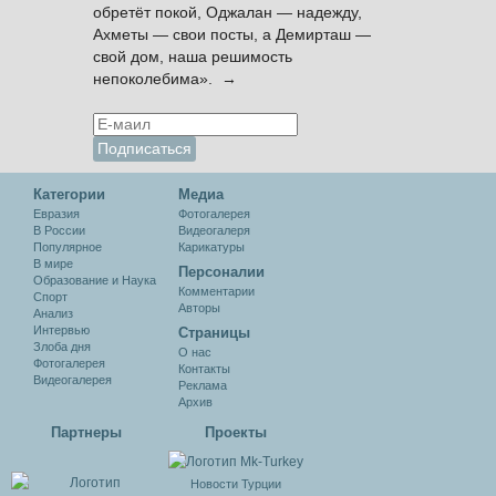
обретёт покой, Оджалан — надежду,
Ахметы — свои посты, а Демирташ —
свой дом, наша решимость
непоколебима». →
Категории
Медиа
Евразия
Фотогалерея
В России
Видеогалеря
Популярное
Карикатуры
В мире
Персоналии
Образование и Наука
Комментарии
Спорт
Авторы
Анализ
Интервью
Cтраницы
Злоба дня
О нас
Фотогалерея
Контакты
Видеогалерея
Реклама
Архив
Партнеры
Проекты
Новости Турции