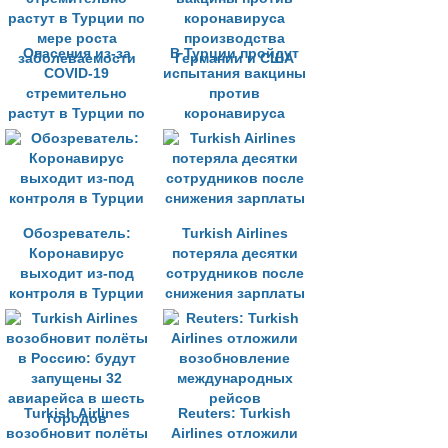
Опасения из-за
В Турции пройдут
COVID-19
испытания вакцины
стремительно
против
растут в Турции по
коронавируса
мере роста
производства
заболеваемости
Германии и США
Обозреватель:
Turkish Airlines
Коронавирус
потеряла десятки
выходит из-под
сотрудников после
контроля в Турции
снижения зарплаты
Turkish Airlines
Reuters: Turkish
возобновит полёты
Airlines отложили