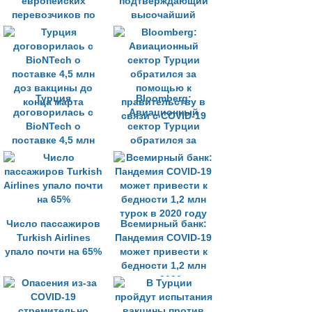
европейских
подтверждающий
перевозчиков по
высочайший
количеству
уровень
ежедневных
обслуживания
рейсов
Турция
Bloomberg:
договорилась с
Авиационный
BioNTech о
сектор Турции
поставке 4,5 млн
обратился за
доз вакцины до
помощью к
конца марта
правительству в
связи с COVID-19
Число пассажиров
Всемирный банк:
Turkish Airlines
Пандемия COVID-19
упало почти на 65%
может привести к
бедности 1,2 млн
турок в 2020 году