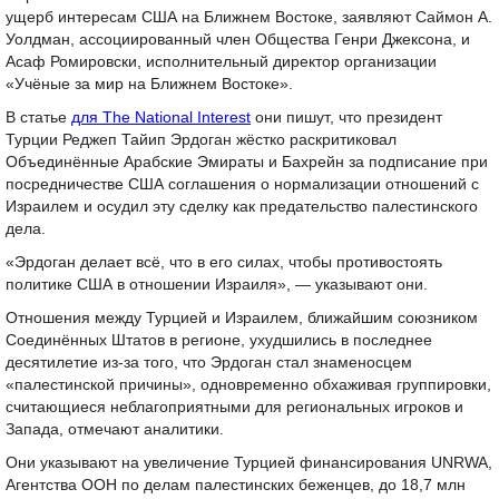
ущерб интересам США на Ближнем Востоке, заявляют Саймон А.
Уолдман, ассоциированный член Общества Генри Джексона, и
Асаф Ромировски, исполнительный директор организации
«Учёные за мир на Ближнем Востоке».
В статье
для The National Interest
они пишут, что президент
Турции Реджеп Тайип Эрдоган жёстко раскритиковал
Объединённые Арабские Эмираты и Бахрейн за подписание при
посредничестве США соглашения о нормализации отношений с
Израилем и осудил эту сделку как предательство палестинского
дела.
«Эрдоган делает всё, что в его силах, чтобы противостоять
политике США в отношении Израиля», — указывают они.
Отношения между Турцией и Израилем, ближайшим союзником
Соединённых Штатов в регионе, ухудшились в последнее
десятилетие из-за того, что Эрдоган стал знаменосцем
«палестинской причины», одновременно обхаживая группировки,
считающиеся неблагоприятными для региональных игроков и
Запада, отмечают аналитики.
Они указывают на увеличение Турцией финансирования UNRWA,
Агентства ООН по делам палестинских беженцев, до 18,7 млн