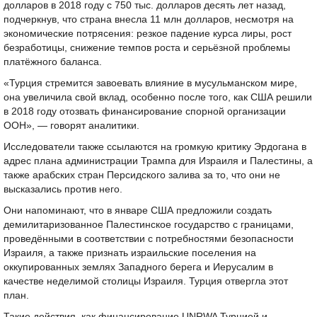
долларов в 2018 году с 750 тыс. долларов десять лет назад,
подчеркнув, что страна внесла 11 млн долларов, несмотря на
экономические потрясения: резкое падение курса лиры, рост
безработицы, снижение темпов роста и серьёзной проблемы
платёжного баланса.
«Турция стремится завоевать влияние в мусульманском мире,
она увеличила свой вклад, особенно после того, как США решили
в 2018 году отозвать финансирование спорной организации
ООН», — говорят аналитики.
Исследователи также ссылаются на громкую критику Эрдогана в
адрес плана администрации Трампа для Израиля и Палестины, а
также арабских стран Персидского залива за то, что они не
высказались против него.
Они напоминают, что в январе США предложили создать
демилитаризованное Палестинское государство с границами,
проведёнными в соответствии с потребностями безопасности
Израиля, а также признать израильские поселения на
оккупированных землях Западного берега и Иерусалим в
качестве неделимой столицы Израиля. Турция отвергла этот
план.
Такие действия, как финансирование UNRWA Турцией и