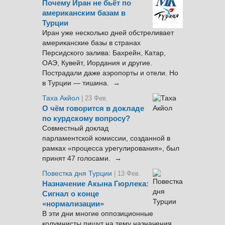
Почему Иран не бьёт по
американским базам в
Турции
Иран уже несколько дней обстреливает
американские базы в странах
Персидского залива: Бахрейн, Катар,
ОАЭ, Кувейт, Иордания и другие.
Пострадали даже аэропорты и отели. Но
в Турции — тишина. →
Таха Акйол
| 23 Фев.
О чём говорится в докладе
по курдскому вопросу?
Совместный доклад
парламентской комиссии, созданной в
рамках «процесса урегулирования», был
принят 47 голосами. →
Повестка дня Турции
| 13 Фев.
Назначение Акына Гюрлека:
Сигнал о конце
«нормализации»
В эти дни многие оппозиционные
колумнисты пишут на тему назначения