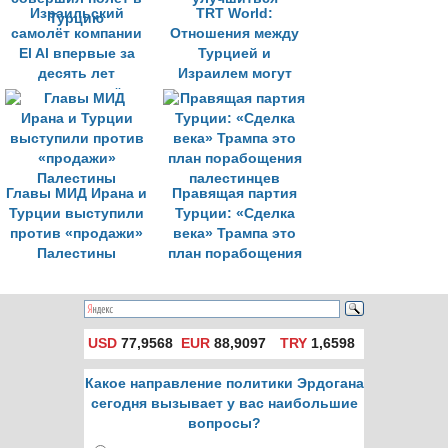
Израильский
TRT World:
самолёт компании
Отношения между
El Al впервые за
Турцией и
десять лет
Израилем могут
совершил полёт в
улучшиться
Турцию
Главы МИД Ирана и
Правящая партия
Турции выступили
Турции: «Сделка
против «продажи»
века» Трампа это
Палестины
план порабощения
палестинцев
USD
77,9568
EUR
88,9097
TRY
1,6598
Какое направление политики Эрдогана
сегодня вызывает у вас наибольшие
вопросы?