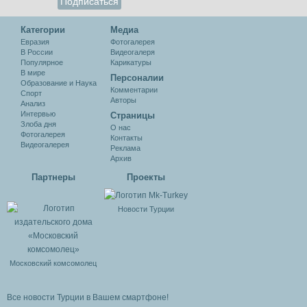
Категории
Медиа
Евразия
Фотогалерея
В России
Видеогалеря
Популярное
Карикатуры
В мире
Персоналии
Образование и Наука
Комментарии
Спорт
Авторы
Анализ
Интервью
Cтраницы
Злоба дня
О нас
Фотогалерея
Контакты
Видеогалерея
Реклама
Архив
Партнеры
Проекты
Новости Турции
Московский комсомолец
Все новости Турции в Вашем смартфоне!