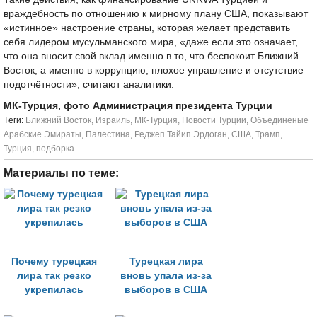
враждебность по отношению к мирному плану США, показывают
«истинное» настроение страны, которая желает представить
себя лидером мусульманского мира, «даже если это означает,
что она вносит свой вклад именно в то, что беспокоит Ближний
Восток, а именно в коррупцию, плохое управление и отсутствие
подотчётности», считают аналитики.
МК-Турция, фото Администрация президента Турции
Tеги:
Ближний Восток
,
Израиль
,
МК-Турция
,
Новости Турции
,
Объединеные
Арабские Эмираты
,
Палестина
,
Реджеп Тайип Эрдоган
,
США
,
Трамп
,
Турция
,
подборка
Материалы по теме:
Почему турецкая
Турецкая лира
лира так резко
вновь упала из-за
укрепилась
выборов в США