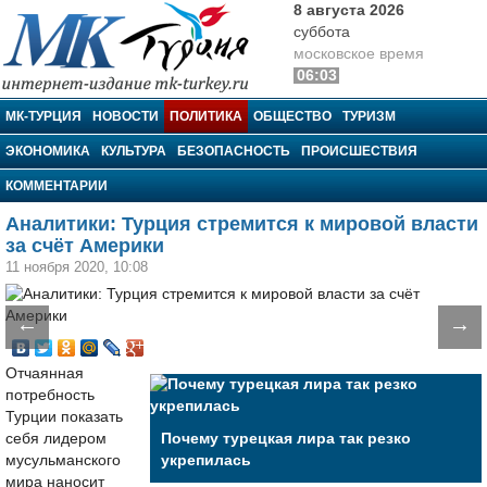
8 августа 2026
суббота
московское время
06:03
МК-Турция
МК-ТУРЦИЯ
НОВОСТИ
ПОЛИТИКА
ОБЩЕСТВО
ТУРИЗМ
ЭКОНОМИКА
КУЛЬТУРА
БЕЗОПАСНОСТЬ
ПРОИСШЕСТВИЯ
КОММЕНТАРИИ
Аналитики: Турция стремится к мировой власти
за счёт Америки
11 ноября 2020, 10:08
←
→
Отчаянная
потребность
Турции показать
себя лидером
Почему турецкая лира так резко
мусульманского
укрепилась
мира наносит