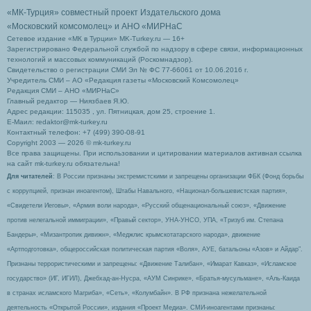
«МК-Турция» совместный проект Издательского дома
«Московский комсомолец»
и АНО «МИРНаС
Сетевое издание «МК в Турции» MK-Turkey.ru — 16+
Зарегистрировано Федеральной службой по надзору в сфере связи, информационных
технологий и массовых коммуникаций (Роскомнадзор).
Свидетельство о регистрации СМИ Эл № ФС 77-66061 от 10.06.2016 г.
Учредитель СМИ – АО «Редакция газеты «Московский Комсомолец»
Редакция СМИ – АНО «МИРНаС»
Главный редактор — Ниязбаев Я.Ю.
Адрес редакции: 115035 , ул. Пятницкая, дом 25, строение 1.
Е-Маил: redaktor@mk-turkey.ru
Контактный телефон: +7 (499) 390-08-91
Copyright 2003 — 2026 © mk-turkey.ru
Все права защищены. При использовании и цитировании материалов активная ссылка
на сайт mk-turkey.ru обязательна!
Для читателей
: В России признаны экстремистскими и запрещены организации ФБК (Фонд борьбы
с коррупцией, признан иноагентом), Штабы Навального, «Национал-большевистская партия»,
«Свидетели Иеговы», «Армия воли народа», «Русский общенациональный союз», «Движение
против нелегальной иммиграции», «Правый сектор», УНА-УНСО, УПА, «Тризуб им. Степана
Бандеры», «Мизантропик дивижн», «Меджлис крымскотатарского народа», движение
«Артподготовка», общероссийская политическая партия «Воля», АУЕ, батальоны «Азов» и Айдар″.
Признаны террористическими и запрещены: «Движение Талибан», «Имарат Кавказ», «Исламское
государство» (ИГ, ИГИЛ), Джебхад-ан-Нусра, «АУМ Синрике», «Братья-мусульмане», «Аль-Каида
в странах исламского Магриба», «Сеть», «Колумбайн». В РФ признана нежелательной
деятельность «Открытой России», издания «Проект Медиа». СМИ-иноагентами признаны: