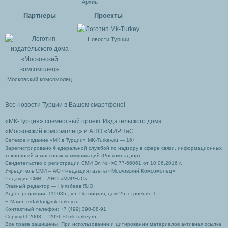
Архив
Партнеры
Проекты
Новости Турции
Московский комсомолец
Все новости Турции в Вашем смартфоне!
«МК-Турция» совместный проект Издательского дома
«Московский комсомолец»
и АНО «МИРНаС
Сетевое издание «МК в Турции» MK-Turkey.ru — 16+
Зарегистрировано Федеральной службой по надзору в сфере связи, информационных
технологий и массовых коммуникаций (Роскомнадзор).
Свидетельство о регистрации СМИ Эл № ФС 77-66061 от 10.06.2016 г.
Учредитель СМИ – АО «Редакция газеты «Московский Комсомолец»
Редакция СМИ – АНО «МИРНаС»
Главный редактор — Ниязбаев Я.Ю.
Адрес редакции: 115035 , ул. Пятницкая, дом 25, строение 1.
Е-Маил: redaktor@mk-turkey.ru
Контактный телефон: +7 (499) 390-08-91
Copyright 2003 — 2026 © mk-turkey.ru
Все права защищены. При использовании и цитировании материалов активная ссылка