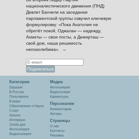
националистического движения (ПНД)
Девлет Бахчели на заседании
парламентской группы озвучил ключевую
формулировку: «Пока Анатолия не
обретёт покой, Оджалан — надежду,
Ахметы — свои посты, а Демирташ —
свой дом, наша решимость
непоколебима». →
Категории
Медиа
Евразия
Фотогалерея
В России
Видеогалеря
Популярное
Карикатуры
В мире
Персоналии
Образование и Наука
Комментарии
Спорт
Авторы
Анализ
Интервью
Cтраницы
Злоба дня
О нас
Фотогалерея
Контакты
Видеогалерея
Реклама