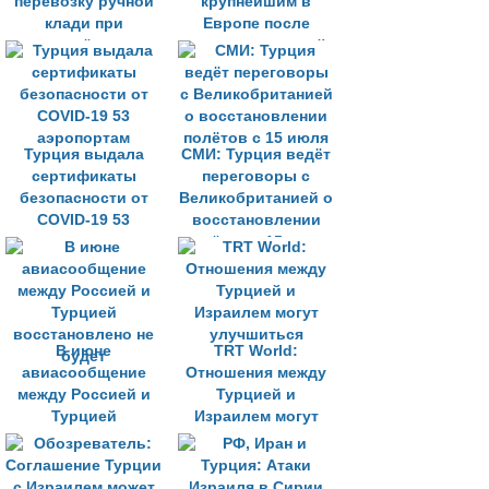
перевозку ручной
крупнейшим в
клади при
Европе после
перелётах в
открытия третьей
республику
ВПП
Турция выдала
СМИ: Турция ведёт
сертификаты
переговоры с
безопасности от
Великобританией о
COVID-19 53
восстановлении
аэропортам
полётов с 15 июля
В июне
TRT World:
авиасообщение
Отношения между
между Россией и
Турцией и
Турцией
Израилем могут
восстановлено не
улучшиться
будет