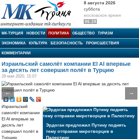
8 августа 2026
суббота
московское время
06:29
МК-Турция
МК-ТУРЦИЯ
НОВОСТИ
ПОЛИТИКА
ОБЩЕСТВО
ТУРИЗМ
ЭКОНОМИКА
КУЛЬТУРА
БЕЗОПАСНОСТЬ
ПРОИСШЕСТВИЯ
КОММЕНТАРИИ
Израильский самолёт компании El Al впервые
за десять лет совершил полёт в Турцию
29 мая 2020, 15:07
←
→
Израильский
самолёт компании
El Al впервые за
десять лет
Эрдоган предложил Путину поднять
совершил полёт в
тему отправки миротворцев в
Турцию.
Палестину