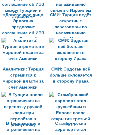
«Доверенное лицо
СМИ: Турция ведёт
Эрдогана
секретные
предложит
переговоры по
соглашение об ИЭЗ
налаживанию
между Турцией и
связей с Израилем
Израилем»
Аналитики: Турция
СМИ: Эрдоган всё
стремится к
больше склоняется
мировой власти за
в сторону Ирана
счёт Америки
В Турции ввели
Стамбульский
ограничения на
аэропорт стал