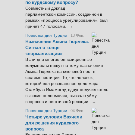
по курдскому вопросу?
Совместный доклад
парламентской комиссии, созданной в
рамках «процесса урегулирования», был
принят 47 голосами. →
Повестка дня Турции
| 13 Фев.
Назначение Акына Гюрлека:
Сигнал о конце
«нормализации»
В эти дни многие оппозиционные
колумнисты пишут на тему назначения
Акына Гюрлека на ключевой пост в
системе юстиции. То, что человек,
который вел резонансное дело мэра
Стамбула Имамоглу, вдруг получил столь
высокие полномочия, вызвало уйму
вопросов и негативной реакции. →
Повестка дня Турции
| 04 Фев.
Четыре условия Бахчели
для решения курдского
вопроса
Во вторник лидер Партии