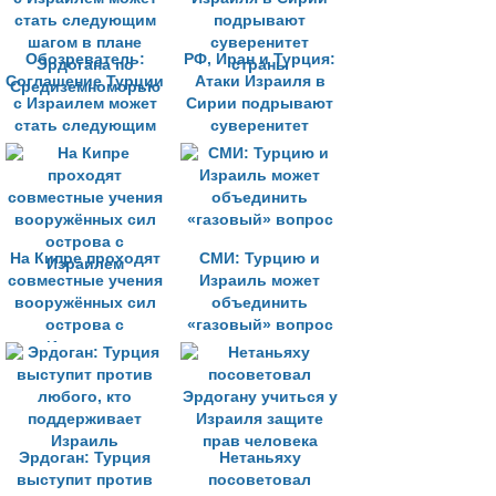
Обозреватель:
РФ, Иран и Турция:
Соглашение Турции
Атаки Израиля в
с Израилем может
Сирии подрывают
стать следующим
суверенитет
шагом в плане
страны
Эрдогана по
Средиземноморью
На Кипре проходят
СМИ: Турцию и
совместные учения
Израиль может
вооружённых сил
объединить
острова с
«газовый» вопрос
Израилем
Эрдоган: Турция
Нетаньяху
выступит против
посоветовал