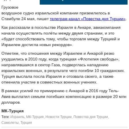
Грузовое
воздушное судно израильской компании приземлилось в
Стамбуле 24 мая, пишет
телеграм-канал «Повестка дня Турции»
.
Как рассказали в посольстве Израиля в Анкаре, авиакомпания
начала осуществлять полёты между двумя странами, и это
«будет способствовать тому, чтобы торговля между Турцией и
Израилем достигла новых рекордов».
Отметим, что отношения между Израилем и Анкарой резко
ухудшились в 2010 году, когда турецкая «Флотилия свободы»,
направлявшаяся в сектор Газа, подверглась нападению
израильских военных, в результате чего погибли 10 гражданских.
Турция выслала посла Израиля и отозвала своего, а также
отменила участие в совместных военных учениях.
В рамках усилий по примирению с Анкарой в 2016 году Тель-
Авив выплатил семьям погибших компенсацию в размере 20 млн
долларов.
МК-Турция
Tеги:
Израиль
,
МК-Турция
,
Новости Турции
,
Повестка дня Турции
,
Самолеты
,
Турция