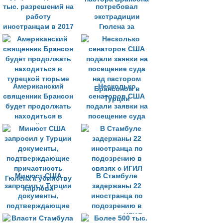
тыс. разрешений на
потребовал
работу
экстрадиции
иностранцам в 2017
Гюлена за
году
американского
пастора Брансона
Американский
Несколько
священник Брансон
сенаторов США
будет продолжать
подали заявки на
находиться в
посещение суда
турецкой тюрьме
над пастором
Брансоном в
Турции
Минюст США
В Стамбуле
запросил у Турции
задержаны 22
документы,
иностранца по
подтверждающие
подозрению в
причастность
связях с ИГИЛ