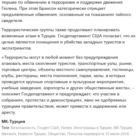
тюрьме по обвинению в терроризме и поддержке движения
Гюлена. При этом Брансон категорически отрицает
предъявленные обвинения, основанные на показаниях тайного
свидетеля.
Террористические группы также продолжают планировать
возможные атаки в Турции. Госдепартамент США полагает, что их
целью являются похищения и убийства западных туристов и
экспатриантов.
«Террористы могут в любой момент без предупреждения
атаковать места скопления туристов, транспортные узлы, рынки,
торговые центры, объекты местного самоуправления, гостиницы,
клубы, рестораны, места поклонения, парки, залы, в которых
проводятся крупные спортивные и культурные мероприятия,
учебные заведения, аэропорты и других общественные места», -
поясняет Госдепартамент и предупреждает, что участие в
собраниях, протестах и демонстрациях, явно не одобряемых
турецким правительством, может привести к задержанию или
аресту.
МК-Турция
Tеги:
Безопасность
,
Госдеп США
,
Гюлен
,
Иностранцы в Турции
,
МК-Турция
,
Митинги
,
Новости Турции
,
Общество
,
Попытка переворота 15 июля 2016