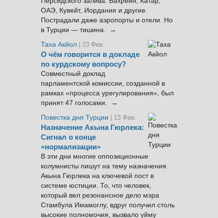
Персидского залива: Бахрейн, Катар,
ОАЭ, Кувейт, Иордания и другие.
Пострадали даже аэропорты и отели. Но
в Турции — тишина. →
Таха Акйол
| 23 Фев.
О чём говорится в докладе
по курдскому вопросу?
Совместный доклад
парламентской комиссии, созданной в
рамках «процесса урегулирования», был
принят 47 голосами. →
Повестка дня Турции
| 13 Фев.
Назначение Акына Гюрлека:
Сигнал о конце
«нормализации»
В эти дни многие оппозиционные
колумнисты пишут на тему назначения
Акына Гюрлека на ключевой пост в
системе юстиции. То, что человек,
который вел резонансное дело мэра
Стамбула Имамоглу, вдруг получил столь
высокие полномочия, вызвало уйму