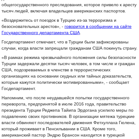
общегосударственного преследования, которое привело к аресту
тысяч людей, включая владельцев американских паспортов.
«Воздержитесь от поездок в Турцию из-за терроризма и
безосновательных арестов», -
говорится в сообщении на сайте
Государственного департамента США
.
Госдепартамент отмечает, что в Турции были зафиксированы
случаи, когда власти запрещали гражданам США покинуть страну.
«В рамках режима чрезвычайного положения силы безопасности
Турции задержали десятки тысяч человек, в том числе и граждан
США, подозреваемых в членстве в террористических
организациях на основании скудных или тайных доказательств,
которые кажутся политически мотивированными», - сообщает
Госдепартамент.
Напомним, что после неудавшейся попытки государственного
переворота, предпринятой в июле 2016 года, правительство
президента Турции Реджепа Тайипа Эрдогана усилило меры по
подавлению своих противников. В организации мятежа турецкие
власти обвиняют последователей движения Фетхуллаха Гюлена,
который проживает в Пенсильвании в США. Кроме того,
американский пастор Эндрю Брансон находится в турецкой