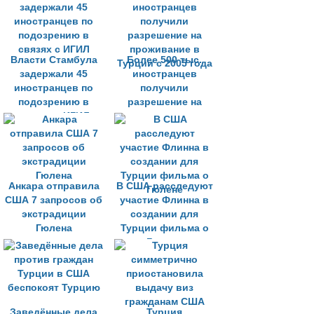
Гюлена к убийству
Карлова
Власти Стамбула
Более 500 тыс.
задержали 45
иностранцев
иностранцев по
получили
подозрению в
разрешение на
связях с ИГИЛ
проживание в
Турции с 2005 года
Анкара отправила
В США расследуют
США 7 запросов об
участие Флинна в
экстрадиции
создании для
Гюлена
Турции фильма о
Гюлене
Заведённые дела
Турция