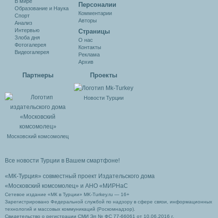
В мире
Персоналии
Образование и Наука
Комментарии
Спорт
Авторы
Анализ
Интервью
Cтраницы
Злоба дня
О нас
Фотогалерея
Контакты
Видеогалерея
Реклама
Архив
Партнеры
Проекты
Новости Турции
Московский комсомолец
Все новости Турции в Вашем смартфоне!
«МК-Турция» совместный проект Издательского дома
«Московский комсомолец»
и АНО «МИРНаС
Сетевое издание «МК в Турции» MK-Turkey.ru — 16+
Зарегистрировано Федеральной службой по надзору в сфере связи, информационных
технологий и массовых коммуникаций (Роскомнадзор).
Свидетельство о регистрации СМИ Эл № ФС 77-66061 от 10.06.2016 г.