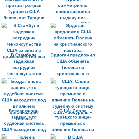
против граждан
симметрично
Турции в США
приостановила
беспокоят Турцию
выдачу виз
гражданам США
В Стамбуле
Эрдоган предложил
задержан
США обменять
сотрудник
Гюлена на
генконсульства
христианского
США за связи с
пастора
движением Гюлена
Боздаг вновь
США: Слова
заявил, что
турецкого вице-
судебная система
премьера о
США находится под
влиянии Гюлена на
влиянием
судебную систему