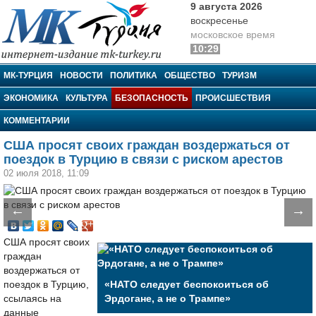
9 августа 2026
воскресенье
московское время
10:29
МК-Турция
МК-ТУРЦИЯ
НОВОСТИ
ПОЛИТИКА
ОБЩЕСТВО
ТУРИЗМ
ЭКОНОМИКА
КУЛЬТУРА
БЕЗОПАСНОСТЬ
ПРОИСШЕСТВИЯ
КОММЕНТАРИИ
США просят своих граждан воздержаться от
поездок в Турцию в связи с риском арестов
02 июля 2018, 11:09
←
→
США просят своих
граждан
воздержаться от
поездок в Турцию,
«НАТО следует беспокоиться об
ссылаясь на
Эрдогане, а не о Трампе»
данные