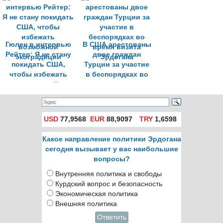
организации
США «абсурдны»
Гюлена
Гюлен в интервью
В США арестованы
Рейтер: Я не стану
двое граждан
покидать США,
Турции за участие
чтобы избежать
в беспорядках во
возможной
время визита
экстрадиции
Эрдогана
USD
77,9568
EUR
88,9097
TRY
1,6598
Какое направление политики Эрдогана
сегодня вызывает у вас наибольшие
вопросы?
Внутренняя политика и свободы
Курдский вопрос и безопасность
Экономическая политика
Внешняя политика
Ответить