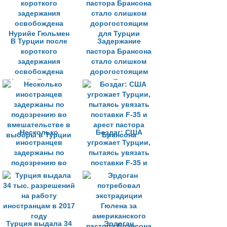
В Турции после
Задержание
короткого
пастора Брансона
задержания
стало слишком
освобождена
дорогостоящим
Нурийе Гюльмен
для Турции
Несколько
Боздаг: США
иностранцев
угрожает Турции,
задержаны по
пытаясь увязать
подозрению во
поставки F-35 и
вмешательстве в
арест пастора
выборы в Турции
Брансона
Турция выдала 34
Эрдоган