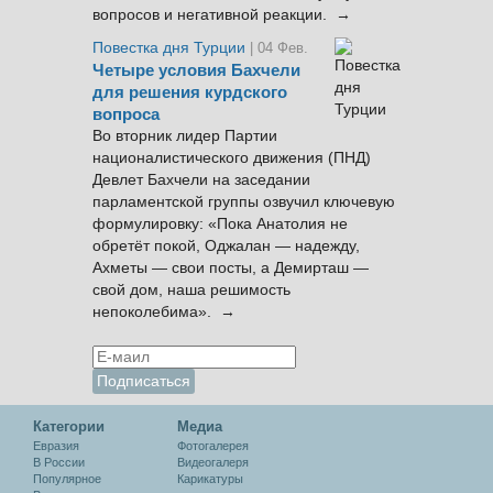
вопросов и негативной реакции. →
Повестка дня Турции
| 04 Фев.
Четыре условия Бахчели
для решения курдского
вопроса
Во вторник лидер Партии
националистического движения (ПНД)
Девлет Бахчели на заседании
парламентской группы озвучил ключевую
формулировку: «Пока Анатолия не
обретёт покой, Оджалан — надежду,
Ахметы — свои посты, а Демирташ —
свой дом, наша решимость
непоколебима». →
Категории
Медиа
Евразия
Фотогалерея
В России
Видеогалеря
Популярное
Карикатуры