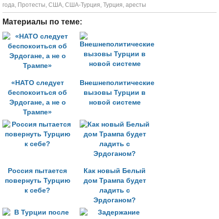
года
,
Протесты
,
США
,
США-Турция
,
Турция
,
аресты
Материалы по теме:
«НАТО следует
Внешнеполитические
беспокоиться об
вызовы Турции в
Эрдогане, а не о
новой системе
Трампе»
Россия пытается
Как новый Белый
повернуть Турцию
дом Трампа будет
к себе?
ладить с
Эрдоганом?