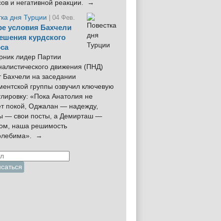
сов и негативной реакции. →
тка дня Турции
| 04 Фев.
е условия Бахчели
ешения курдского
са
рник лидер Партии
налистического движения (ПНД)
 Бахчели на заседании
ментской группы озвучил ключевую
лировку: «Пока Анатолия не
ёт покой, Оджалан — надежду,
ы — свои посты, а Демирташ —
дом, наша решимость
олебима». →