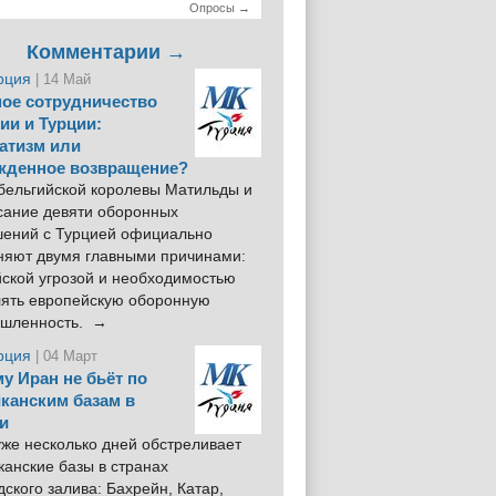
Опросы →
Комментарии →
рция
| 14 Май
ое сотрудничество
ии и Турции:
атизм или
жденное возвращение?
 бельгийской королевы Матильды и
сание девяти оборонных
шений с Турцией официально
няют двумя главными причинами:
йской угрозой и необходимостью
лять европейскую оборонную
шленность. →
рция
| 04 Март
у Иран не бьёт по
канским базам в
и
же несколько дней обстреливает
анские базы в странах
ского залива: Бахрейн, Катар,