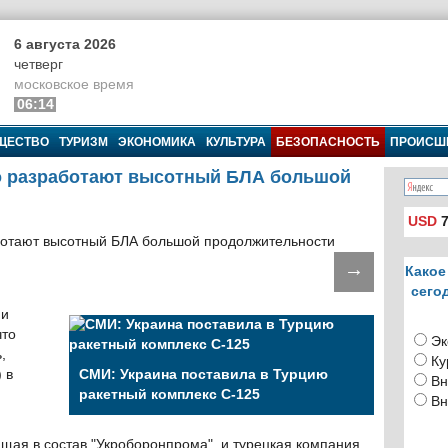
6 августа 2026
четверг
московское время
06:14
ЩЕСТВО
ТУРИЗМ
ЭКОНОМИКА
КУЛЬТУРА
БЕЗОПАСНОСТЬ
ПРОИСШ
но разработают высотный БЛА большой
USD
7
→
Какое
сего
 и
что
Эк
,
Ку
 в
СМИ: Украина поставила в Турцию
Вн
ракетный комплекс С-125
Вн
ящая в состав "Укроборонпрома", и турецкая компания