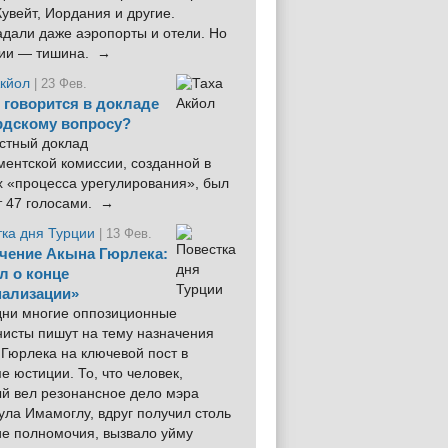
увейт, Иордания и другие.
дали даже аэропорты и отели. Но
ции — тишина. →
Акйол
| 23 Фев.
 говорится в докладе
рдскому вопросу?
стный доклад
ентской комиссии, созданной в
х «процесса урегулирования», был
т 47 голосами. →
тка дня Турции
| 13 Фев.
чение Акына Гюрлека:
л о конце
ализации»
 дни многие оппозиционные
нисты пишут на тему назначения
Гюрлека на ключевой пост в
е юстиции. То, что человек,
ый вел резонансное дело мэра
ла Имамоглу, вдруг получил столь
ие полномочия, вызвало уйму