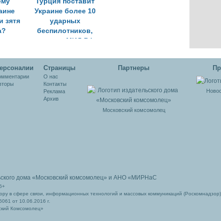
ему
Турция поставит
аине
Украине более 10
и зятя
ударных
а?
беспилотников,
реакция МИД РФ
ерсоналии
Cтраницы
Партнеры
Пр
омментарии
О нас
вторы
Контакты
Новос
Реклама
Архив
Московский комсомолец
ьского дома
«Московский комсомолец»
и АНО «МИРНаС
6+
ру в сфере связи, информационных технологий и массовых коммуникаций (Роскомнадзор)
061 от 10.06.2016 г.
ский Комсомолец»