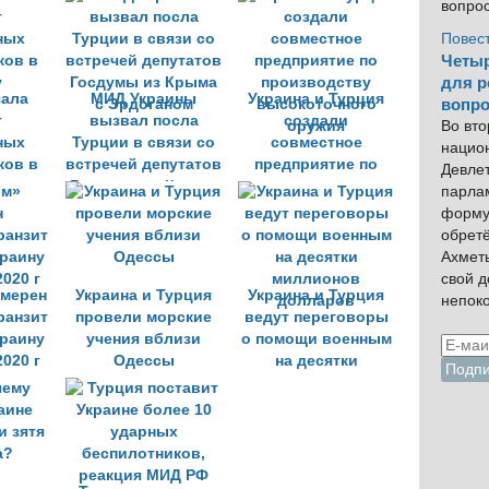
вопро
военной техники
Повес
Четыр
для р
чала
МИД Украины
Украина и Турция
вопро
т
вызвал посла
создали
Во вто
ных
Турции в связи со
совместное
нацио
ков в
встречей депутатов
предприятие по
Девлет
у
Госдумы из Крыма
производству
парла
с Эрдоганом
высокоточного
форму
оружия
обрет
Ахмет
свой 
амерен
Украина и Турция
Украина и Турция
непок
ранзит
провели морские
ведут переговоры
краину
учения вблизи
о помощи военным
020 г
Одессы
на десятки
миллионов
долларов