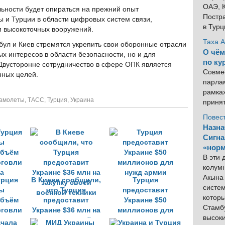
ОАЭ, К
льности будет опираться на прежний опыт
Постра
ы и Турции в области цифровых систем связи,
в Тур
и высокоточных вооружений.
Таха 
бул и Киев стремятся укрепить свои оборонные отрасли
О чём
х интересов в области безопасности, но и для
по ку
Двусторонне сотрудничество в сфере ОПК является
Совме
нных целей.
парлам
рамка
амолеты
,
ТАСС
,
Турция
,
Украина
приня
Повес
Назна
Сигна
«норм
В эти
колум
Акына 
урция
В Киеве сообщили,
Турция
систем
ны
что Турция
предоставит
котор
объём
предоставит
Украине $50
Стамбу
рговли
Украине $36 млн на
миллионов для
высок
за
закупку своей
нужд армии