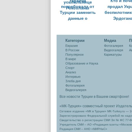
Украина
Кто и поч
потребовала от
продал Укр
Турции заменить
беспилотник
данные о
Эрдоган
происхождении на
усыпальнице
Роксоланы
Категории
Медиа
П
Евразия
Фотогалерея
К
В России
Видеогалеря
А
Популярное
Карикатуры
В мире
Образование и Наука
Спорт
Анализ
Интервью
Злоба дня
Фотогалерея
Видеогалерея
Все новости Турции в Вашем смартфоне!
«МК-Турция» совместный проект Издател
Сетевое издание «МК в Турции» MK-Turkey.ru — 1
Зарегистрировано Федеральной службой по надзо
Свидетельство о регистрации СМИ Эл № ФС 77-66
Учредитель СМИ – АО «Редакция газеты «Москов
Редакция СМИ – АНО «МИРНаС»