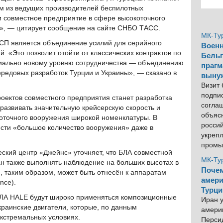
им из ведущих производителей беспилотных
и совместное предприятие в сфере высокоточного
й», — цитирует сообщение на сайте СНБО ТАСС.
МК-Ту
 СП является объединение усилий для серийного
Военн
. «Это позволит отойти от классических контрактов по
Бельг
пиально новому уровню сотрудничества — объединению
прагм
редовых разработок Турции и Украины», — сказано в
выну
Визит
подпи
оектов совместного предприятия станет разработка
согла
 развивать значительную крейсерскую скорость и
объяс
оточного вооружения широкой номенклатуры. В
росси
ести «большое количество вооружения» даже в
укреп
промы
кий центр «Джейнс» уточняет, что БЛА совместной
МК-Ту
ан также выполнять наблюдение на больших высотах в
Почем
, таким образом, может быть отнесён к аппаратам
амери
nce).
Турци
БЛА HALE будут широко применяться композиционные
Иран у
раинские двигатели, которые, по данным
америк
экстремальных условиях.
Персид