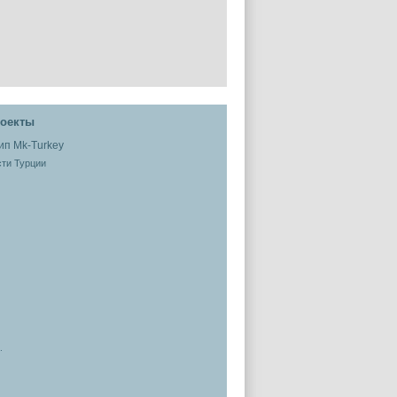
оекты
ти Турции
.