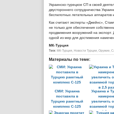
Украинско-турецкое СП в своей деяте
двустороннего сотрудничества Украин
беспилотных летательных аппаратов 
Как считают эксперты «Джейнс», Стам
не только для обеспечения собственны
продвижения вооружений на экспорт. 
одной из мер для достижения намече
МК-Турция
Tеги:
МК-Турция
,
Новости Турции
,
Оружие
,
С
Материалы по теме:
СМИ: Украина
Украина и Т
поставила в
намере
Турцию ракетный
увеличить 
комплекс С-125
взаимной то
в 2,5 ра