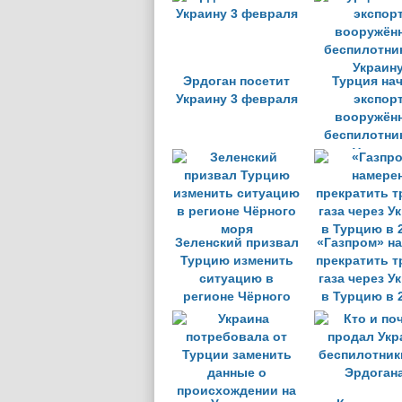
Эрдоган посетит
Турция на
Украину 3 февраля
экспор
вооружён
беспилотни
Украин
Зеленский призвал
«Газпром» н
Турцию изменить
прекратить т
ситуацию в
газа через У
регионе Чёрного
в Турцию в 2
моря