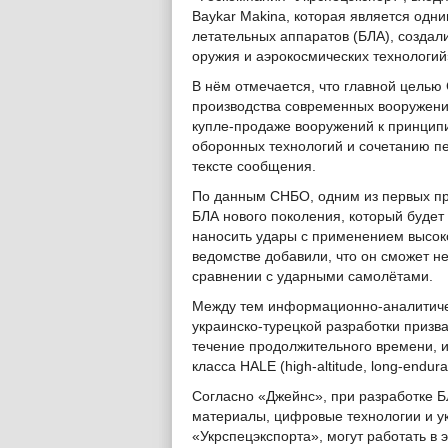
Baykar Makina, которая является одн
летательных аппаратов (БЛА), создал
оружия и аэрокосмических технологи
В нём отмечается, что главной целью
производства современных вооружений
купле-продаже вооружений к принци
оборонных технологий и сочетанию пе
тексте сообщения.
По данным СНБО, одним из первых пр
БЛА нового поколения, который будет
наносить удары с применением высок
ведомстве добавили, что он сможет н
сравнении с ударными самолётами.
Между тем информационно-аналитичес
украинско-турецкой разработки призв
течение продолжительного времени, и
класса HALE (high-altitude, long-endura
Согласно «Джейнс», при разработке 
материалы, цифровые технологии и ук
«Укрспецэкспорта», могут работать в 