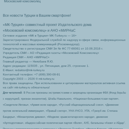
Московский комсомолец
Все новости Турции в Вашем смартфоне!
«МК-Турция» совместный проект Издательского дома
«Московский комсомолец»
и АНО «МИРНаС
Сетевое издание «МК в Турции» MK-Turkey.ru — 16+
Зарегистрировано Федеральной службой по надзору в сфере связи, информационных
технологий и массовых коммуникаций (Роскомнадзор).
Свидетельство о регистрации СМИ Эл № ФС 77-66061 от 10.06.2016 г.
Учредитель СМИ – АО «Редакция газеты «Московский Комсомолец»
Редакция СМИ – АНО «МИРНаС»
Главный редактор — Ниязбаев Я.Ю.
Адрес редакции: 115035 , ул. Пятницкая, дом 25, строение 1.
Е-Маил: redaktor@mk-turkey.ru
Контактный телефон: +7 (499) 390-08-91
Copyright 2003 — 2026 © mk-turkey.ru
Все права защищены. При использовании и цитировании материалов активная ссылка
на сайт mk-turkey.ru обязательна!
Для читателей
: В России признаны экстремистскими и запрещены организации ФБК (Фонд борьбы
с коррупцией, признан иноагентом), Штабы Навального, «Национал-большевистская партия»,
«Свидетели Иеговы», «Армия воли народа», «Русский общенациональный союз», «Движение
против нелегальной иммиграции», «Правый сектор», УНА-УНСО, УПА, «Тризуб им. Степана
Бандеры», «Мизантропик дивижн», «Меджлис крымскотатарского народа», движение
«Артподготовка», общероссийская политическая партия «Воля», АУЕ, батальоны «Азов» и Айдар″.