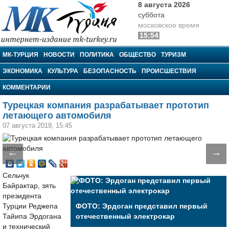
8 августа 2026
суббота
московское время
15:54
МК-Турция
МК-ТУРЦИЯ
НОВОСТИ
ПОЛИТИКА
ОБЩЕСТВО
ТУРИЗМ
ЭКОНОМИКА
КУЛЬТУРА
БЕЗОПАСНОСТЬ
ПРОИСШЕСТВИЯ
КОММЕНТАРИИ
Турецкая компания разрабатывает прототип
летающего автомобиля
07 августа 2019, 15:45
←
→
Сельчук
Байрактар, зять
президента
Турции Реджепа
ФОТО: Эрдоган представил первый
Тайипа Эрдогана
отечественный электрокар
и технический