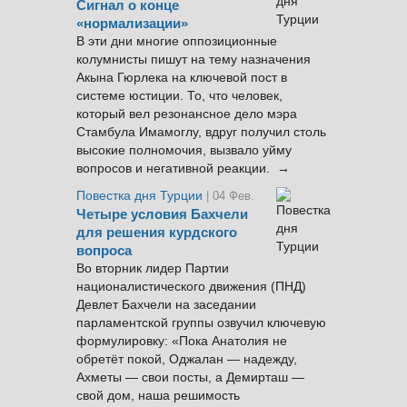
Сигнал о конце
«нормализации»
В эти дни многие оппозиционные
колумнисты пишут на тему назначения
Акына Гюрлека на ключевой пост в
системе юстиции. То, что человек,
который вел резонансное дело мэра
Стамбула Имамоглу, вдруг получил столь
высокие полномочия, вызвало уйму
вопросов и негативной реакции. →
Повестка дня Турции
| 04 Фев.
Четыре условия Бахчели
для решения курдского
вопроса
Во вторник лидер Партии
националистического движения (ПНД)
Девлет Бахчели на заседании
парламентской группы озвучил ключевую
формулировку: «Пока Анатолия не
обретёт покой, Оджалан — надежду,
Ахметы — свои посты, а Демирташ —
свой дом, наша решимость