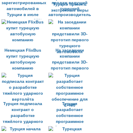
зарегистрированных
продаж ведущий
автомобилей в
турецкий
Турции в июле
автопроизводитель
снизилось на 30%
призвал
правительство
Турции принять
экстренные меры
Немецкая FlixBus
На заседании
купит турецкую
компании
автобусную
представили 3D-
компанию
прототип первого
турецкого
автомобиля
Турция подписала
Турция
контракт о
разработает
разработке
собственное
тяжёлого ударного
программное
вертолёта
обеспечение для