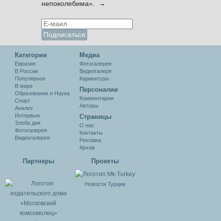
непоколебима». →
Категории
Медиа
Евразия
Фотогалерея
В России
Видеогалеря
Популярное
Карикатуры
В мире
Персоналии
Образование и Наука
Комментарии
Спорт
Авторы
Анализ
Интервью
Cтраницы
Злоба дня
О нас
Фотогалерея
Контакты
Видеогалерея
Реклама
Архив
Партнеры
Проекты
Новости Турции