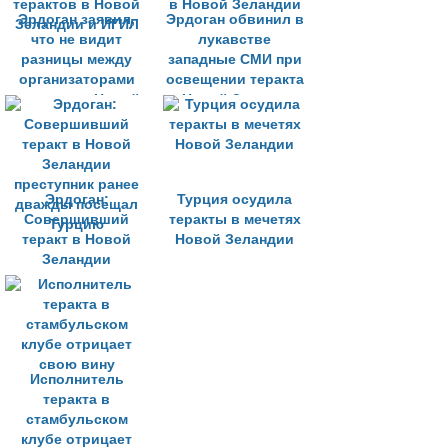
Эрдоган заявил,
Эрдоган обвинил в
что не видит
лукавстве
разницы между
западные СМИ при
организаторами
освещении теракта
терактов в Новой
в Новой Зеландии
Зеландии и ИГИЛ
Эрдоган:
Турция осудила
Совершивший
теракты в мечетях
теракт в Новой
Новой Зеландии
Зеландии
преступник ранее
дважды посещал
Турцию
Исполнитель
теракта в
стамбульском
клубе отрицает