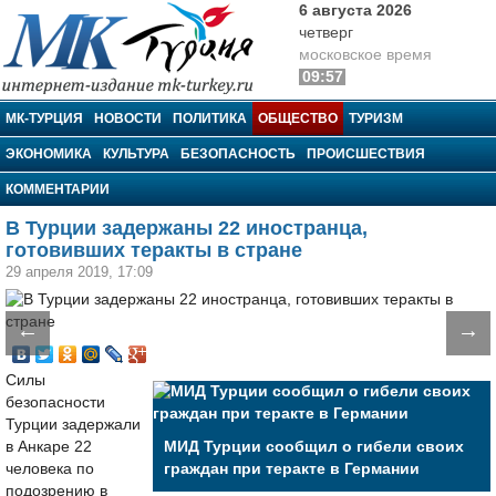
6 августа 2026
четверг
московское время
09:57
МК-Турция
МК-ТУРЦИЯ
НОВОСТИ
ПОЛИТИКА
ОБЩЕСТВО
ТУРИЗМ
ЭКОНОМИКА
КУЛЬТУРА
БЕЗОПАСНОСТЬ
ПРОИСШЕСТВИЯ
КОММЕНТАРИИ
В Турции задержаны 22 иностранца,
готовивших теракты в стране
29 апреля 2019, 17:09
←
→
Силы
безопасности
Турции задержали
в Анкаре 22
МИД Турции сообщил о гибели своих
человека по
граждан при теракте в Германии
подозрению в