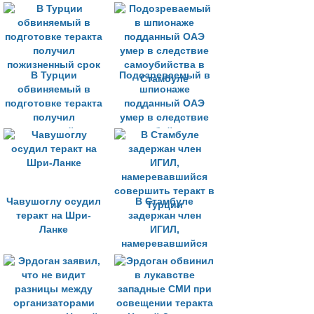
В Турции
Подозреваемый в
обвиняемый в
шпионаже
подготовке теракта
подданный ОАЭ
получил
умер в следствие
пожизненный срок
самоубийства в
Стамбуле
Чавушоглу осудил
В Стамбуле
теракт на Шри-
задержан член
Ланке
ИГИЛ,
намеревавшийся
совершить теракт в
Турции