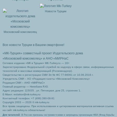
Новости Турции
Московский комсомолец
Все новости Турции в Вашем смартфоне!
«МК-Турция» совместный проект Издательского дома
«Московский комсомолец»
и АНО «МИРНаС
Сетевое издание «МК в Турции» MK-Turkey.ru — 16+
Зарегистрировано Федеральной службой по надзору в сфере связи, информационных
технологий и массовых коммуникаций (Роскомнадзор).
Свидетельство о регистрации СМИ Эл № ФС 77-66061 от 10.06.2016 г.
Учредитель СМИ – АО «Редакция газеты «Московский Комсомолец»
Редакция СМИ – АНО «МИРНаС»
Главный редактор — Ниязбаев Я.Ю.
Адрес редакции: 115035 , ул. Пятницкая, дом 25, строение 1.
Е-Маил: redaktor@mk-turkey.ru
Контактный телефон: +7 (499) 390-08-91
Copyright 2003 — 2026 © mk-turkey.ru
Все права защищены. При использовании и цитировании материалов активная ссылка
на сайт mk-turkey.ru обязательна!
Для читателей
: В России признаны экстремистскими и запрещены организации ФБК (Фонд борьбы