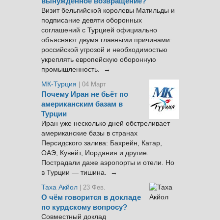
вынужденное возвращение?
Визит бельгийской королевы Матильды и
подписание девяти оборонных
соглашений с Турцией официально
объясняют двумя главными причинами:
российской угрозой и необходимостью
укреплять европейскую оборонную
промышленность. →
МК-Турция
| 04 Март
Почему Иран не бьёт по
американским базам в
Турции
Иран уже несколько дней обстреливает
американские базы в странах
Персидского залива: Бахрейн, Катар,
ОАЭ, Кувейт, Иордания и другие.
Пострадали даже аэропорты и отели. Но
в Турции — тишина. →
Таха Акйол
| 23 Фев.
О чём говорится в докладе
по курдскому вопросу?
Совместный доклад