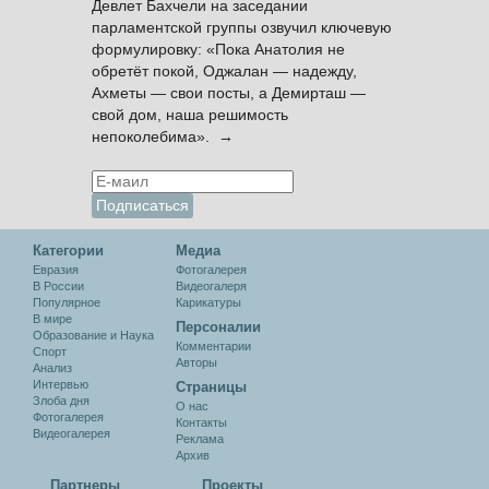
Девлет Бахчели на заседании
парламентской группы озвучил ключевую
формулировку: «Пока Анатолия не
обретёт покой, Оджалан — надежду,
Ахметы — свои посты, а Демирташ —
свой дом, наша решимость
непоколебима». →
Категории
Медиа
Евразия
Фотогалерея
В России
Видеогалеря
Популярное
Карикатуры
В мире
Персоналии
Образование и Наука
Комментарии
Спорт
Авторы
Анализ
Интервью
Cтраницы
Злоба дня
О нас
Фотогалерея
Контакты
Видеогалерея
Реклама
Архив
Партнеры
Проекты