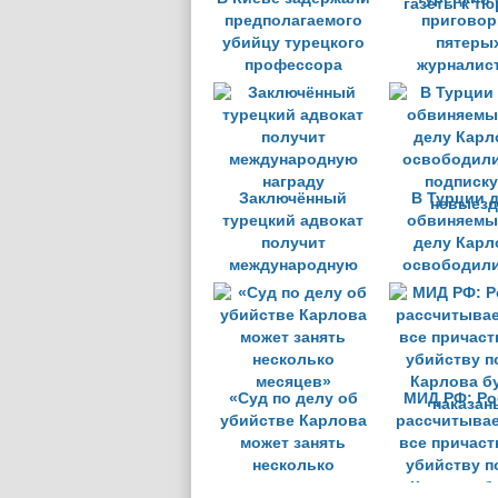
предполагаемого
приговор
убийцу турецкого
пятеры
профессора
журналис
прокурдс
газеты к т
Заключённый
В Турции 
турецкий адвокат
обвиняемы
получит
делу Карл
международную
освободили
награду
подписку
невыезд
«Суд по делу об
МИД РФ: Ро
убийстве Карлова
рассчитывае
может занять
все причаст
несколько
убийству п
месяцев»
Карлова б