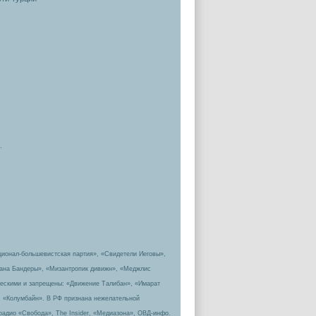
.
ционал-большевистская партия», «Свидетели Иеговы»,
пана Бандеры», «Мизантропик дивижн», «Меджлис
ическими и запрещены: «Движение Талибан», «Имарат
, «Колумбайн». В РФ признана нежелательной
радио «Свобода», The Insider, «Медиазона», ОВД-инфо.