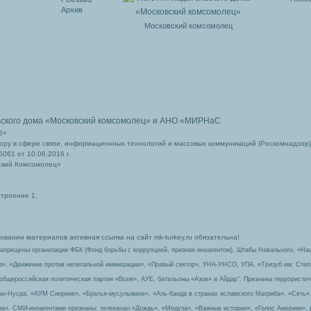
Архив
Московский комсомолец
ьского дома
«Московский комсомолец»
и АНО «МИРНаС
6+
ру в сфере связи, информационных технологий и массовых коммуникаций (Роскомнадзор)
061 от 10.06.2016 г.
ский Комсомолец»
строение 1.
вании материалов активная ссылка на сайт mk-turkey.ru обязательна!
запрещены организации ФБК (Фонд борьбы с коррупцией, признан иноагентом), Штабы Навального, «На
з», «Движение против нелегальной иммиграции», «Правый сектор», УНА-УНСО, УПА, «Тризуб им. Сте
 общероссийская политическая партия «Воля», АУЕ, батальоны «Азов» и Айдар″. Признаны террорист
-ан-Нусра, «АУМ Синрике», «Братья-мусульмане», «Аль-Каида в странах исламского Магриба», «Сеть»
а». СМИ-иноагентами признаны: телеканал «Дождь», «Медуза», «Важные истории», «Голос Америки», 