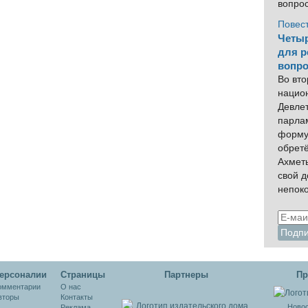
вопро
ы
Карлова?
Повес
Четыр
для р
вопро
Во вто
нацио
Девлет
парла
форму
обрет
Ахмет
свой 
непок
ерсоналии
Cтраницы
Партнеры
Пр
омментарии
О нас
вторы
Контакты
Новос
Реклама