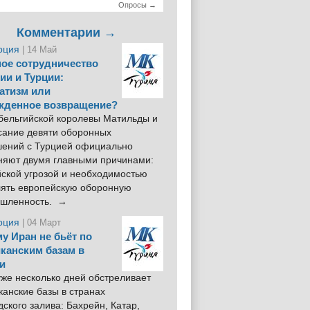
Опросы →
Комментарии →
рция
| 14 Май
ое сотрудничество
ии и Турции:
атизм или
жденное возвращение?
 бельгийской королевы Матильды и
сание девяти оборонных
шений с Турцией официально
няют двумя главными причинами:
йской угрозой и необходимостью
лять европейскую оборонную
шленность. →
рция
| 04 Март
у Иран не бьёт по
канским базам в
и
же несколько дней обстреливает
анские базы в странах
ского залива: Бахрейн, Катар,