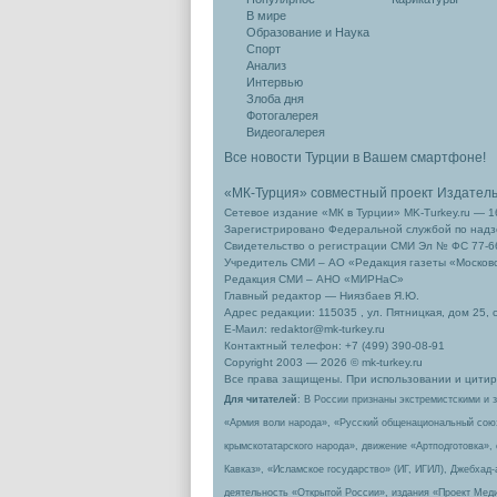
В мире
Образование и Наука
Спорт
Анализ
Интервью
Злоба дня
Фотогалерея
Видеогалерея
Все новости Турции в Вашем смартфоне!
«МК-Турция» совместный проект Издател
Сетевое издание «МК в Турции» MK-Turkey.ru — 1
Зарегистрировано Федеральной службой по надзо
Свидетельство о регистрации СМИ Эл № ФС 77-66
Учредитель СМИ – АО «Редакция газеты «Москов
Редакция СМИ – АНО «МИРНаС»
Главный редактор — Ниязбаев Я.Ю.
Адрес редакции: 115035 , ул. Пятницкая, дом 25, 
Е-Маил: redaktor@mk-turkey.ru
Контактный телефон: +7 (499) 390-08-91
Copyright 2003 — 2026 © mk-turkey.ru
Все права защищены. При использовании и цитиро
Для читателей
: В России признаны экстремистскими и 
«Армия воли народа», «Русский общенациональный сою
крымскотатарского народа», движение «Артподготовка»,
Кавказ», «Исламское государство» (ИГ, ИГИЛ), Джебхад
деятельность «Открытой России», издания «Проект Меди