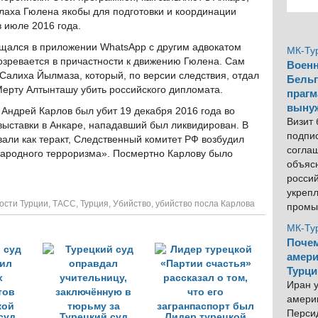
лаха Гюлена якобы для подготовки и координации
в июле 2016 года.
бщался в приложении WhatsApp с другим адвокатом
МК-Ту
дозревается в причастности к движению Гюлена. Сам
Военн
алиха Йылмаза, который, по версии следствия, отдал
Бельг
ерту Алтынташу убить российского дипломата.
прагм
выну
 Андрей Карлов был убит 19 декабря 2016 года во
Визит
ыставки в Анкаре, нападавший был ликвидирован. В
подпи
и как теракт, Следственный комитет РФ возбудил
согла
народного терроризма». Посмертно Карлову было
объяс
росси
укреп
ости Турции
,
ТАСС
,
Турция
,
Убийство
,
убийство посла Карлова
промы
МК-Ту
Почем
амери
Турци
Иран у
америк
Персид
суд
Турецкий суд
Лидер турецкой