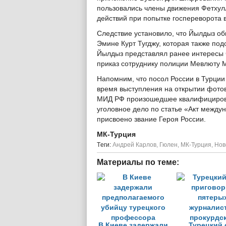
пользовались члены движения Фетхул
действий при попытке госпереворота 
Следствие установило, что Йылдыз о
Эмине Курт Тугджу, которая также по
Йылдыз представлял ранее интересы С
приказ сотруднику полиции Мевлюту М
Напомним, что посол России в Турции
время выступления на открытии фотов
МИД РФ произошедшее квалифицировал
уголовное дело по статье «Акт между
присвоено звание Героя России.
МК-Турция
Tеги:
Андрей Карлов
,
Гюлен
,
МК-Турция
,
Нов
Материалы по теме:
В Киеве задержали
Турецкий 