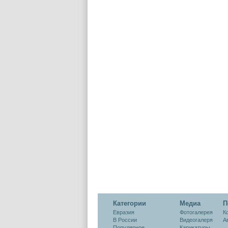
наказан
Категории
Медиа
П
Евразия
Фотогалерея
К
В России
Видеогалеря
А
Популярное
Карикатуры