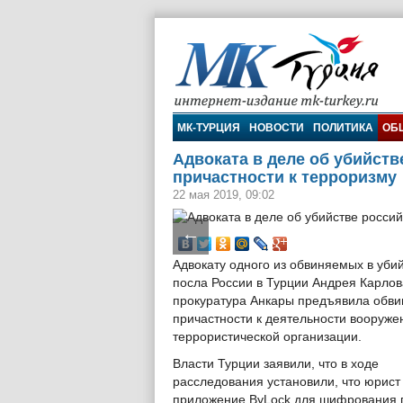
МК-Турция
МК-ТУРЦИЯ
НОВОСТИ
ПОЛИТИКА
ОБ
Адвоката в деле об убийств
причастности к терроризму
22 мая 2019, 09:02
←
Адвокату одного из обвиняемых в уби
посла России в Турции Андрея Карлов
прокуратура Анкары предъявила обви
причастности к деятельности вооруже
террористической организации.
Власти Турции заявили, что в ходе
расследования установили, что юрис
приложение ByLock для шифрования пе