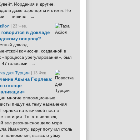
увейт, Иордания и другие.
дали даже аэропорты и отели. Но
ции — тишина. →
Акйол
| 23 Фев.
 говорится в докладе
рдскому вопросу?
стный доклад
ентской комиссии, созданной в
х «процесса урегулирования», был
т 47 голосами. →
тка дня Турции
| 13 Фев.
чение Акына Гюрлека:
л о конце
ализации»
 дни многие оппозиционные
нисты пишут на тему назначения
Гюрлека на ключевой пост в
е юстиции. То, что человек,
ый вел резонансное дело мэра
ла Имамоглу, вдруг получил столь
ие полномочия, вызвало уйму