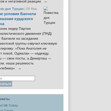
сов и негативной реакции. →
тка дня Турции
| 04 Фев.
е условия Бахчели
ешения курдского
са
рник лидер Партии
налистического движения (ПНД)
 Бахчели на заседании
ментской группы озвучил ключевую
лировку: «Пока Анатолия не
ёт покой, Оджалан — надежду,
ы — свои посты, а Демирташ —
дом, наша решимость
олебима». →
оекты
ти Турции