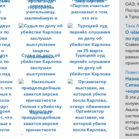
ОАЭ, К
ил
оправдал
«Партии счастья»
Постра
х
учительницу,
рассказал о том,
в Тур
тов
заключённую в
что его
кой
тюрьму за
загранпаспорт был
Таха 
юрьме
пропаганду
аннулирован
О чём
терроризма
по ку
Совме
парлам
двух
Судья по делу об
Турецкий суд
рамка
х по
убийстве Карлова
перенёс слушания
приня
ова
заслушал
по делу об
Повес
 под
выступление
убийстве Карлова
Назна
 о
защиты
на 25 марта
Сигна
е
обвиняемых
«норм
В эти
колум
Акына 
ссия
Насколько
Организатор
систем
т, что
правдоподобным
выставки, на
котор
ные к
кажется версия
которой убили
Стамбу
осла
причастности
посла Карлова,
высок
удут
Гюлена к убийству
отверг обвинения