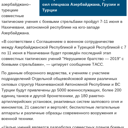
азербайджано–
сил спецназа Азербайджана, Грузии и
турецкие
Турции
совместные
тактические учения с боевыми стрельбами пройдут 7-11 июня в
Нахичевани, автономной республике на юго-западе
Азербайджана.
«В соответствии с Соглашением о военном сотрудничестве
между Азербайджанской Республикой и Турецкой Республикой с 7
по 11 июня в Нахичевани будет проведён последний этап
совместных тактических учений "Нерушимое братство — 2019" с
боевыми стрельбами», — цитирует сообщение ТАСС.
По данным оборонного ведомства, к учениям с участием
подразделений Отдельной общевойсковой армии различных
силовых структур Нахичеванской Автономной Республики и ВС
Турции будут привлечены до 5000 военнослужащих, более 200
единиц танков и другой бронетехники, до 180 ракетно-
артиллерийских установок, реактивных систем залпового огня и
минометов, 21 самолет и вертолёт, беспилотные летательные
аппараты и различные образцы современного вооружения и
военной техники.
«Целью учений является разработка совместных планов боевых