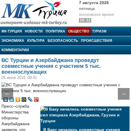
7 августа 2026
пятница
московское время
06:32
МК-Турция
МК-ТУРЦИЯ
НОВОСТИ
ПОЛИТИКА
ОБЩЕСТВО
ТУРИЗМ
ЭКОНОМИКА
КУЛЬТУРА
БЕЗОПАСНОСТЬ
ПРОИСШЕСТВИЯ
КОММЕНТАРИИ
ВС Турции и Азербайджана проведут
совместные учения с участием 5 тыс.
военнослужащих
05 июня 2019, 09:41
←
→
Пресс–служба
Министерства
обороны
Азербайджана
заявила, что
В Баку начались совместные учения