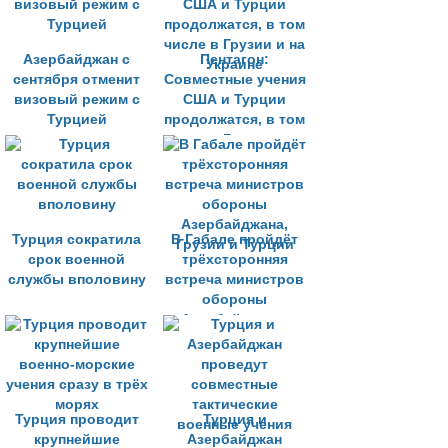
Азербайджан с
Пентагон:
сентября отменит
Совместные учения
визовый режим с
США и Турции
Турцией
продолжатся, в том
числе в Грузии и на
Украине
Турция сократила
В Габале пройдёт
срок военной
трёхсторонняя
службы вполовину
встреча министров
обороны
Азербайджана,
Грузии и Турции
Турция проводит
Турция и
крупнейшие
Азербайджан