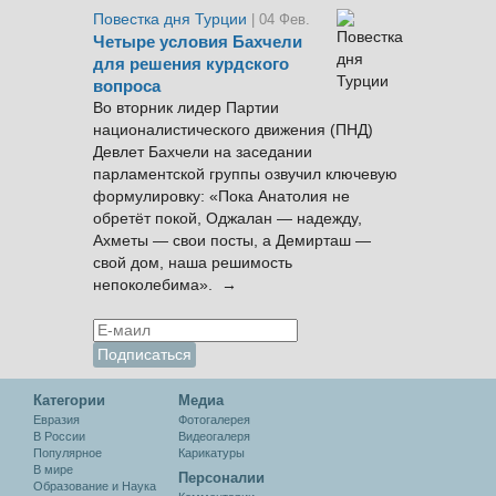
Повестка дня Турции
| 04 Фев.
Четыре условия Бахчели
для решения курдского
вопроса
Во вторник лидер Партии
националистического движения (ПНД)
Девлет Бахчели на заседании
парламентской группы озвучил ключевую
формулировку: «Пока Анатолия не
обретёт покой, Оджалан — надежду,
Ахметы — свои посты, а Демирташ —
свой дом, наша решимость
непоколебима». →
Категории
Медиа
Евразия
Фотогалерея
В России
Видеогалеря
Популярное
Карикатуры
В мире
Персоналии
Образование и Наука