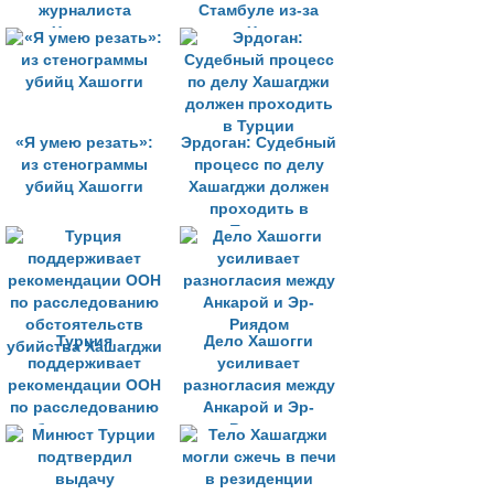
журналиста
Стамбуле из-за
Хашогги
дела Хашогги
«Я умею резать»:
Эрдоган: Судебный
из стенограммы
процесс по делу
убийц Хашогги
Хашагджи должен
проходить в
Турции
Турция
Дело Хашогги
поддерживает
усиливает
рекомендации ООН
разногласия между
по расследованию
Анкарой и Эр-
обстоятельств
Риядом
убийства Хашагджи