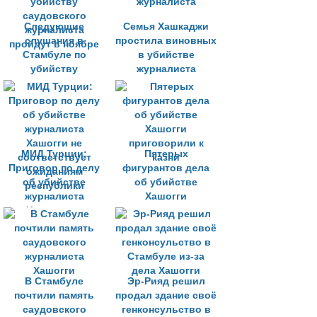
Следующие
Семья Хашкаджи
слушания в
простила виновных
Стамбуле по
в убийстве
убийству
журналиста
саудовского
журналиста
пройдут в ноябре
МИД Турции:
Пятерых
Приговор по делу
фигурантов дела
об убийстве
об убийстве
журналиста
Хашогги
Хашогги не
приговорили к
соответствует
казни
ожиданиям
республики
В Стамбуле
Эр-Рияд решил
почтили память
продал здание своё
саудовского
генконсульство в