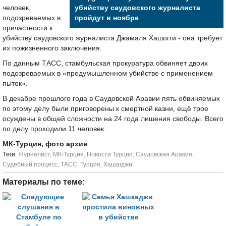
человек,
убийству саудовского журналиста
подозреваемых в
пройдут в ноябре
причастности к
убийству саудовского журналиста Джамаля Хашогги - она требует
их пожизненного заключения.
По данным ТАСС, стамбульская прокуратура обвиняет двоих
подозреваемых в «предумышленном убийстве с применением
пыток».
В декабре прошлого года в Саудовской Аравии пять обвиняемых
по этому делу были приговорены к смертной казни, ещё трое
осуждены в общей сложности на 24 года лишения свободы. Всего
по делу проходили 11 человек.
МК-Турция, фото архив
Tеги:
Журналист
,
МК-Турция
,
Новости Турции
,
Саудовская Аравия
,
Судебный процесс
,
ТАСС
,
Турция
,
Хашагджи
Материалы по теме: