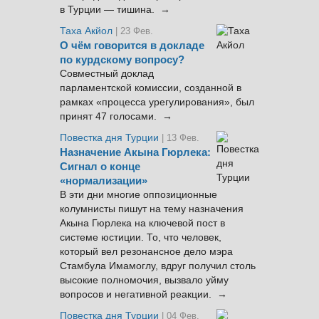
в Турции — тишина. →
Таха Акйол
| 23 Фев.
О чём говорится в докладе
по курдскому вопросу?
Совместный доклад
парламентской комиссии, созданной в
рамках «процесса урегулирования», был
принят 47 голосами. →
Повестка дня Турции
| 13 Фев.
Назначение Акына Гюрлека:
Сигнал о конце
«нормализации»
В эти дни многие оппозиционные
колумнисты пишут на тему назначения
Акына Гюрлека на ключевой пост в
системе юстиции. То, что человек,
который вел резонансное дело мэра
Стамбула Имамоглу, вдруг получил столь
высокие полномочия, вызвало уйму
вопросов и негативной реакции. →
Повестка дня Турции
| 04 Фев.