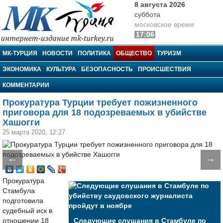
8 августа 2026
суббота
московское время
17:06
МК-Турция
МК-ТУРЦИЯ
НОВОСТИ
ПОЛИТИКА
ОБЩЕСТВО
ТУРИЗМ
ЭКОНОМИКА
КУЛЬТУРА
БЕЗОПАСНОСТЬ
ПРОИСШЕСТВИЯ
КОММЕНТАРИИ
Прокуратура Турции требует пожизненного
приговора для 18 подозреваемых в убийстве
Хашогги
25 марта 2020, 12:27
←
→
Прокуратура
Стамбула
подготовила
судебный иск в
отношении 18
Следующие слушания в Стамбуле по