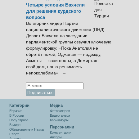
Четыре условия Бахчели
для решения курдского
вопроса
Во вторник лидер Партии
националистического движения (ПНД)
Девлет Бахчели на заседании
парламентской группы озвучил ключевую
формулировку: «Пока Анатолия не
обретёт покой, Оджалан — надежду,
Ахметы — свои посты, а Демирташ —
свой дом, наша решимость
непоколебима». →
Категории
Медиа
Евразия
Фотогалерея
В России
Видеогалеря
Популярное
Карикатуры
В мире
Персоналии
Образование и Наука
Комментарии
Спорт
Авторы
Анализ