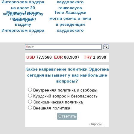
Минюст Турции
Тело Хашагджи
подтвердил
могли сжечь в печи
выдачу
в резиденции
Интерполом ордера
саудовского
на арест 20
генконсула
саудовцев по делу
Хашагджи
USD
77,9568
EUR
88,9097
TRY
1,6598
Какое направление политики Эрдогана
сегодня вызывает у вас наибольшие
вопросы?
Внутренняя политика и свободы
Курдский вопрос и безопасность
Экономическая политика
Внешняя политика
Ответить
Опросы →