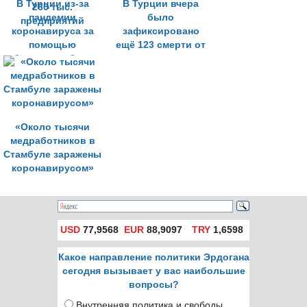
В Турции из-за
В Турции вчера
пандемии
было
коронавируса за
зафиксировано
помощью
ещё 123 смерти от
обратились более
коронавируса
260 тыс.
предприятий
«Около тысячи
медработников в
Стамбуле заражены
коронавирусом»
USD
77,9568
EUR
88,9097
TRY
1,6598
Какое направление политики Эрдогана
сегодня вызывает у вас наибольшие
вопросы?
Внутренняя политика и свободы