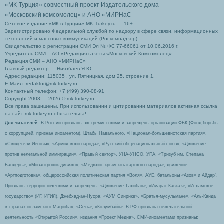
«МК-Турция» совместный проект Издательского дома
«Московский комсомолец»
и АНО «МИРНаС
Сетевое издание «МК в Турции» MK-Turkey.ru — 16+
Зарегистрировано Федеральной службой по надзору в сфере связи, информационных
технологий и массовых коммуникаций (Роскомнадзор).
Свидетельство о регистрации СМИ Эл № ФС 77-66061 от 10.06.2016 г.
Учредитель СМИ – АО «Редакция газеты «Московский Комсомолец»
Редакция СМИ – АНО «МИРНаС»
Главный редактор — Ниязбаев Я.Ю.
Адрес редакции: 115035 , ул. Пятницкая, дом 25, строение 1.
Е-Маил: redaktor@mk-turkey.ru
Контактный телефон: +7 (499) 390-08-91
Copyright 2003 — 2026 © mk-turkey.ru
Все права защищены. При использовании и цитировании материалов активная ссылка
на сайт mk-turkey.ru обязательна!
Для читателей
: В России признаны экстремистскими и запрещены организации ФБК (Фонд борьбы
с коррупцией, признан иноагентом), Штабы Навального, «Национал-большевистская партия»,
«Свидетели Иеговы», «Армия воли народа», «Русский общенациональный союз», «Движение
против нелегальной иммиграции», «Правый сектор», УНА-УНСО, УПА, «Тризуб им. Степана
Бандеры», «Мизантропик дивижн», «Меджлис крымскотатарского народа», движение
«Артподготовка», общероссийская политическая партия «Воля», АУЕ, батальоны «Азов» и Айдар″.
Признаны террористическими и запрещены: «Движение Талибан», «Имарат Кавказ», «Исламское
государство» (ИГ, ИГИЛ), Джебхад-ан-Нусра, «АУМ Синрике», «Братья-мусульмане», «Аль-Каида
в странах исламского Магриба», «Сеть», «Колумбайн». В РФ признана нежелательной
деятельность «Открытой России», издания «Проект Медиа». СМИ-иноагентами признаны: