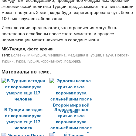
Между тем, исследование, проведённое Фондом исследований
экономической политики Турции, предсказывает, что пик вспышки
может наступить 3 мая, когда будет зарегистрировано чуть более
100 тыс. случаев заболевания.
Исследование предполагает, что ограничения могут быть
постепенно ослаблены после этого момента, и процесс
нормализации может начаться в середине июня.
МК-Турция, фото архив
Tеги:
Болезнь
,
МК-Турция
,
Медицина
,
Медицина в Турции
,
Наука
,
Новости
Турции
,
Турки
,
Турция
,
коронавирус
,
подборка
Материалы по теме:
В Турции сегодня
Эрдоган назвал
от коронавируса
кризис из-за
умерло еще 117
коронавируса
человек
сильнейшим после
Второй мировой