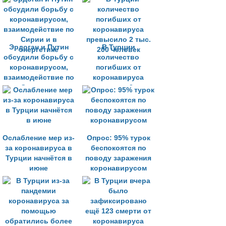
войны
Эрдоган и Путин
В Турции
обсудили борьбу с
количество
коронавирусом,
погибших от
взаимодействие по
коронавируса
Сирии и в
превысило 2 тыс.
энергетике
200 человек
Ослабление мер из-
Опрос: 95% турок
за коронавируса в
беспокоятся по
Турции начнётся в
поводу заражения
июне
коронавирусом