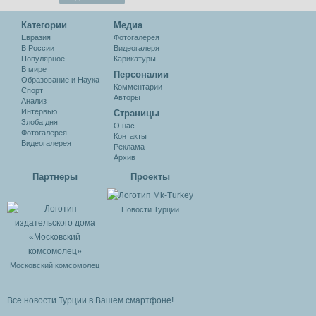
Категории
Медиа
Евразия
Фотогалерея
В России
Видеогалеря
Популярное
Карикатуры
В мире
Персоналии
Образование и Наука
Комментарии
Спорт
Авторы
Анализ
Интервью
Cтраницы
Злоба дня
О нас
Фотогалерея
Контакты
Видеогалерея
Реклама
Архив
Партнеры
Проекты
Новости Турции
Московский комсомолец
Все новости Турции в Вашем смартфоне!