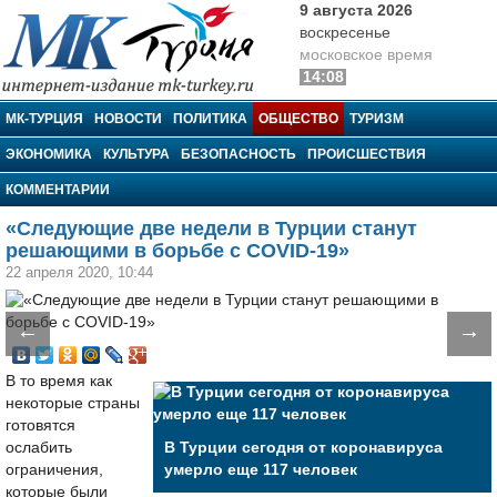
9 августа 2026
воскресенье
московское время
14:08
МК-Турция
МК-ТУРЦИЯ
НОВОСТИ
ПОЛИТИКА
ОБЩЕСТВО
ТУРИЗМ
ЭКОНОМИКА
КУЛЬТУРА
БЕЗОПАСНОСТЬ
ПРОИСШЕСТВИЯ
КОММЕНТАРИИ
«Следующие две недели в Турции станут
решающими в борьбе с COVID-19»
22 апреля 2020, 10:44
←
→
В то время как
некоторые страны
готовятся
ослабить
В Турции сегодня от коронавируса
ограничения,
умерло еще 117 человек
которые были