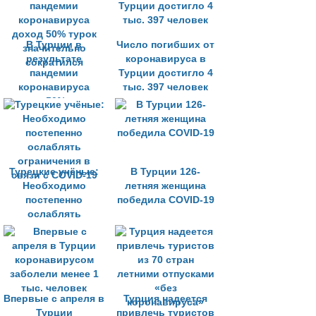
комендантского
часа
В Турции в
Число погибших от
результате
коронавируса в
пандемии
Турции достигло 4
коронавируса
тыс. 397 человек
доход 50% турок
значительно
сократился
Турецкие учёные:
В Турции 126-
Необходимо
летняя женщина
постепенно
победила COVID-19
ослаблять
ограничения в
связи с COVID-19
Впервые с апреля в
Турция надеется
Турции
привлечь туристов