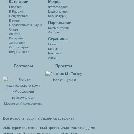
Категории
Медиа
Евразия
Фотогалерея
В России
Видеогалеря
Популярное
Карикатуры
В мире
Персоналии
Образование и Наука
Комментарии
Спорт
Авторы
Анализ
Интервью
Cтраницы
Злоба дня
О нас
Фотогалерея
Контакты
Видеогалерея
Реклама
Архив
Партнеры
Проекты
Новости Турции
Московский комсомолец
Все новости Турции в Вашем смартфоне!
«МК-Турция» совместный проект Издательского дома