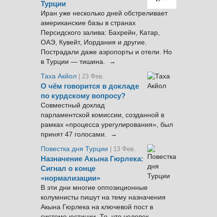
Турции
Иран уже несколько дней обстреливает
американские базы в странах
Персидского залива: Бахрейн, Катар,
ОАЭ, Кувейт, Иордания и другие.
Пострадали даже аэропорты и отели. Но
в Турции — тишина. →
Таха Акйол
| 23 Фев.
О чём говорится в докладе
по курдскому вопросу?
Совместный доклад
парламентской комиссии, созданной в
рамках «процесса урегулирования», был
принят 47 голосами. →
Повестка дня Турции
| 13 Фев.
Назначение Акына Гюрлека:
Сигнал о конце
«нормализации»
В эти дни многие оппозиционные
колумнисты пишут на тему назначения
Акына Гюрлека на ключевой пост в
системе юстиции. То, что человек,