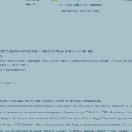
Архив
Московский комсомолец
ьского дома
«Московский комсомолец»
и АНО «МИРНаС
6+
ру в сфере связи, информационных технологий и массовых коммуникаций (Роскомнадзор)
061 от 10.06.2016 г.
ский Комсомолец»
строение 1.
вании материалов активная ссылка на сайт mk-turkey.ru обязательна!
запрещены организации ФБК (Фонд борьбы с коррупцией, признан иноагентом), Штабы Навального, «На
з», «Движение против нелегальной иммиграции», «Правый сектор», УНА-УНСО, УПА, «Тризуб им. Сте
 общероссийская политическая партия «Воля», АУЕ, батальоны «Азов» и Айдар″. Признаны террорист
-ан-Нусра, «АУМ Синрике», «Братья-мусульмане», «Аль-Каида в странах исламского Магриба», «Сеть»
а». СМИ-иноагентами признаны: телеканал «Дождь», «Медуза», «Важные истории», «Голос Америки», 