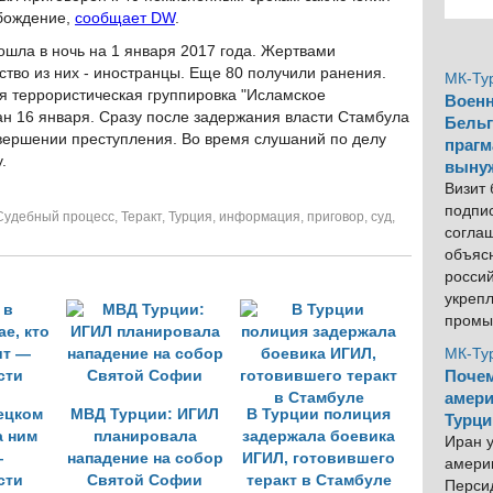
обождение,
сообщает DW
.
ошла в ночь на 1 января 2017 года. Жертвами
ство из них - иностранцы. Еще 80 получили ранения.
МК-Ту
бя террористическая группировка "Исламское
Военн
н 16 января. Сразу после задержания власти Стамбула
Бельг
вершении преступления. Во время слушаний по делу
прагм
.
выну
Визит
подпи
Судебный процесс
,
Теракт
,
Турция
,
информация
,
приговор
,
суд
,
согла
объяс
росси
укреп
промы
МК-Ту
Почем
амери
рецком
МВД Турции: ИГИЛ
В Турции полиция
Турци
а ним
планировала
задержала боевика
Иран у
—
нападение на собор
ИГИЛ, готовившего
америк
сти
Святой Софии
теракт в Стамбуле
Персид