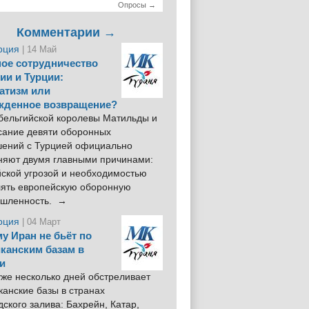
Опросы →
Комментарии →
рция
| 14 Май
ое сотрудничество
ии и Турции:
атизм или
жденное возвращение?
 бельгийской королевы Матильды и
сание девяти оборонных
шений с Турцией официально
няют двумя главными причинами:
йской угрозой и необходимостью
лять европейскую оборонную
шленность. →
рция
| 04 Март
у Иран не бьёт по
канским базам в
и
же несколько дней обстреливает
анские базы в странах
ского залива: Бахрейн, Катар,