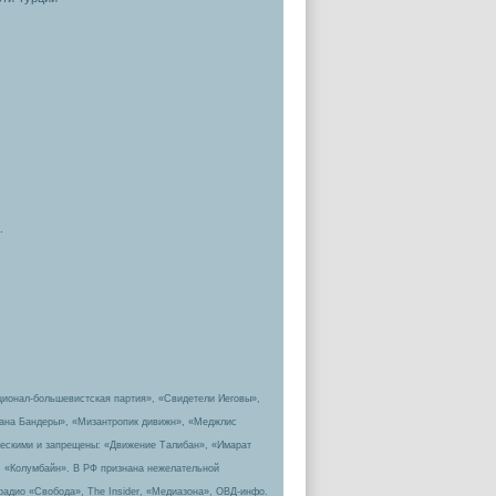
.
ционал-большевистская партия», «Свидетели Иеговы»,
пана Бандеры», «Мизантропик дивижн», «Меджлис
ическими и запрещены: «Движение Талибан», «Имарат
, «Колумбайн». В РФ признана нежелательной
радио «Свобода», The Insider, «Медиазона», ОВД-инфо.