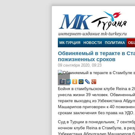
МК-Турция
МК-ТУРЦИЯ
НОВОСТИ
ПОЛИТИКА
ОБ
Обвиняемый в теракте в Ста
пожизненных сроков
09 сентября 2020, 09:23
←
Бойня в стамбульском клубе Reina в 2
унесла жизни 39 человек. Обвиненный
теракте выходец из Узбекистана Абду
Машарипов приговорен к 40 пожизне
срокам заключения без права на УДО.
Суд в Турции в понедельник, 7 сентяб
ночном клубе Reina в Стамбуле, в рез
Узбекистана Абдулгадир Машарипов б