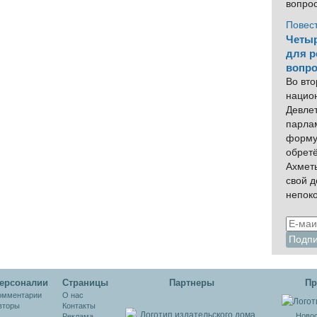
вопро
Повес
Четыр
для р
вопро
Во вто
нацио
Девлет
парла
форму
обрет
Ахмет
свой 
непок
ерсоналии
Cтраницы
Партнеры
Пр
омментарии
О нас
вторы
Контакты
Новос
Реклама