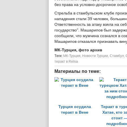
без права на условно-досрочное осв
Стрельба в стамбульском клубе произ
нападения стали 39 человек, большин
Ответственность за атаку взяла на се
государство". Машарипов был задержа
сообщили, что мужчина сознался в со
Машарипов отказался признавать вину
МК-Турция, фото архив
Tеги:
МК-Турция
,
Новости Турции
,
Стамбул
,
теракт в Reina
Материалы по теме:
Турция осудила
Теракт в ту
теракт в Вене
Хатае, кто з
стоит 
подробно