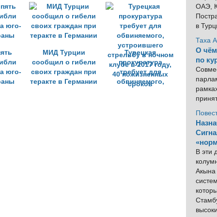
ОАЭ, К
Постра
в Тур
Таха 
О чём
пять
МИД Турции
Турецкая
по ку
гибли
сообщил о гибели
прокуратура
Совме
а юго-
своих граждан при
требует для
парлам
раны
теракте в Германии
обвиняемого,
рамка
устроившего
приня
стрельбу в ночном
клубе в 2017 году,
Повес
40 пожизненных
Назна
сроков
Сигна
«норм
В эти
колум
Акына 
систем
котор
Стамбу
высок