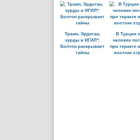
Трамп, Эрдоган,
В Турции 
курды и ИГИЛ*:
человек по
Болтон раскрывает
при теракте н
тайны
востоке ст