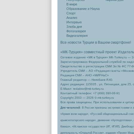
В мире
Образование и Наука
Спорт
Анализ
Интервью
Злоба дня
Фотогалерея
Видеогалерея
Все новости Турции в Вашем смартфоне!
«МК-Турция» совместный проект Издател
Сетевое издание «МК в Турции» MK-Turkey.ru — 1
Зарегистрировано Федеральной службой по надзо
Свидетельство о регистрации СМИ Эл № ФС 77-66
Учредитель СМИ – АО «Редакция газеты «Москов
Редакция СМИ – АНО «МИРНаС»
Главный редактор — Ниязбаев Я.Ю.
Адрес редакции: 115035 , ул. Пятницкая, дом 25, 
Е-Маил: redaktor@mk-turkey.ru
Контактный телефон: +7 (499) 390-08-91
Copyright 2003 — 2026 © mk-turkey.ru
Все права защищены. При использовании и цитиро
Для читателей
: В России признаны экстремистскими и 
«Армия воли народа», «Русский общенациональный сою
крымскотатарского народа», движение «Артподготовка»,
Кавказ», «Исламское государство» (ИГ, ИГИЛ), Джебхад
деятельность «Открытой России», издания «Проект Меди