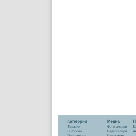
Категории
Медиа
П
Евразия
Фотогалерея
К
В России
Видеогалеря
А
Популярное
Карикатуры