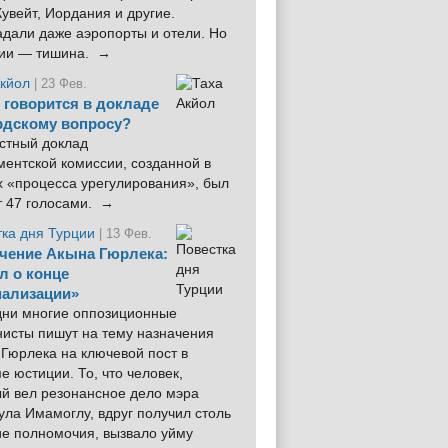
увейт, Иордания и другие.
дали даже аэропорты и отели. Но
ции — тишина. →
Акйол
| 23 Фев.
 говорится в докладе
рдскому вопросу?
стный доклад
ентской комиссии, созданной в
х «процесса урегулирования», был
т 47 голосами. →
тка дня Турции
| 13 Фев.
чение Акына Гюрлека:
л о конце
ализации»
 дни многие оппозиционные
нисты пишут на тему назначения
Гюрлека на ключевой пост в
е юстиции. То, что человек,
ый вел резонансное дело мэра
ла Имамоглу, вдруг получил столь
ие полномочия, вызвало уйму