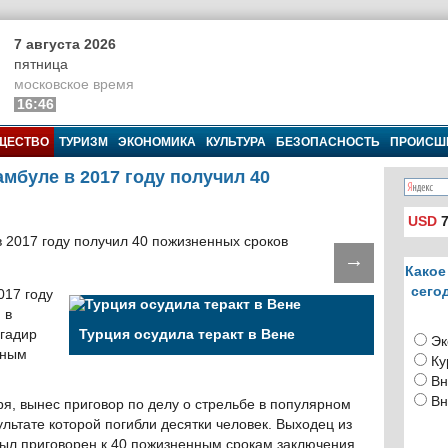
7 августа 2026
пятница
московское время
16:46
ЩЕСТВО
ТУРИЗМ
ЭКОНОМИКА
КУЛЬТУРА
БЕЗОПАСНОСТЬ
ПРОИСШ
мбуле в 2017 году получил 40
USD
7
→
Какое
сего
017 году
 в
лгадир
Турция осудила теракт в Вене
Эк
нным
Ку
Вн
Вн
ря, вынес приговор по делу о стрельбе в популярном
ультате которой погибли десятки человек. Выходец из
ыл приговорен к 40 пожизненным срокам заключения