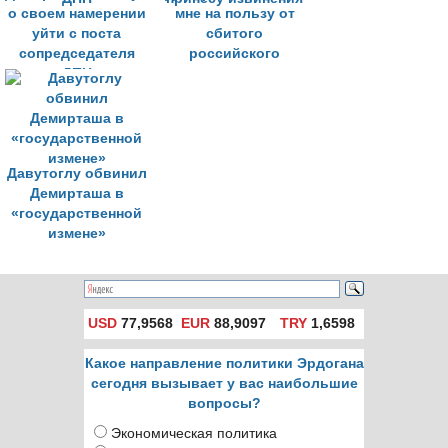
о своем намерении
мне на пользу от
уйти с поста
сбитого
сопредседателя
российского
ДПН
самолета, и я
принесу извинения
Давутоглу обвинил
Демирташа в
«государственной
измене»
USD
77,9568
EUR
88,9097
TRY
1,6598
Какое направление политики Эрдогана
сегодня вызывает у вас наибольшие
вопросы?
Экономическая политика