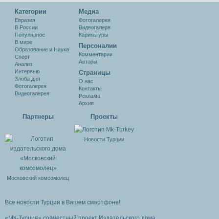
Категории
Медиа
Евразия
Фотогалерея
В России
Видеогалеря
Популярное
Карикатуры
В мире
Персоналии
Образование и Наука
Комментарии
Спорт
Авторы
Анализ
Интервью
Cтраницы
Злоба дня
О нас
Фотогалерея
Контакты
Видеогалерея
Реклама
Архив
Партнеры
Проекты
Новости Турции
Московский комсомолец
Все новости Турции в Вашем смартфоне!
«МК-Турция» совместный проект Издательского дома