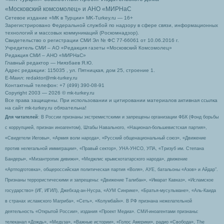
«Московский комсомолец»
и АНО «МИРНаС
Сетевое издание «МК в Турции» MK-Turkey.ru — 16+
Зарегистрировано Федеральной службой по надзору в сфере связи, информационных
технологий и массовых коммуникаций (Роскомнадзор).
Свидетельство о регистрации СМИ Эл № ФС 77-66061 от 10.06.2016 г.
Учредитель СМИ – АО «Редакция газеты «Московский Комсомолец»
Редакция СМИ – АНО «МИРНаС»
Главный редактор — Ниязбаев Я.Ю.
Адрес редакции: 115035 , ул. Пятницкая, дом 25, строение 1.
Е-Маил: redaktor@mk-turkey.ru
Контактный телефон: +7 (499) 390-08-91
Copyright 2003 — 2026 © mk-turkey.ru
Все права защищены. При использовании и цитировании материалов активная ссылка
на сайт mk-turkey.ru обязательна!
Для читателей
: В России признаны экстремистскими и запрещены организации ФБК (Фонд борьбы
с коррупцией, признан иноагентом), Штабы Навального, «Национал-большевистская партия»,
«Свидетели Иеговы», «Армия воли народа», «Русский общенациональный союз», «Движение
против нелегальной иммиграции», «Правый сектор», УНА-УНСО, УПА, «Тризуб им. Степана
Бандеры», «Мизантропик дивижн», «Меджлис крымскотатарского народа», движение
«Артподготовка», общероссийская политическая партия «Воля», АУЕ, батальоны «Азов» и Айдар″.
Признаны террористическими и запрещены: «Движение Талибан», «Имарат Кавказ», «Исламское
государство» (ИГ, ИГИЛ), Джебхад-ан-Нусра, «АУМ Синрике», «Братья-мусульмане», «Аль-Каида
в странах исламского Магриба», «Сеть», «Колумбайн». В РФ признана нежелательной
деятельность «Открытой России», издания «Проект Медиа». СМИ-иноагентами признаны:
телеканал «Дождь», «Медуза», «Важные истории», «Голос Америки», радио «Свобода», The