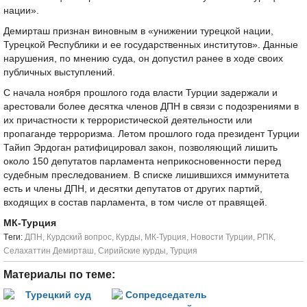
нации».
Демирташ признан виновным в «унижении турецкой нации,
Турецкой Республики и ее государственных институтов». Данные
нарушения, по мнению суда, он допустил ранее в ходе своих
публичных выступлений.
С начала ноября прошлого года власти Турции задержали и
арестовали более десятка членов ДПН в связи с подозрениями в
их причастности к террористической деятельности или
пропаганде терроризма. Летом прошлого года президент Турции
Тайип Эрдоган ратифицировал закон, позволяющий лишить
около 150 депутатов парламента неприкосновенности перед
судебным преследованием. В списке лишившихся иммунитета
есть и члены ДПН, и десятки депутатов от других партий,
входящих в состав парламента, в том числе от правящей.
МК-Турция
Tеги:
ДПН
,
Курдский вопрос
,
Курды
,
МК-Турция
,
Новости Турции
,
РПК
,
Селахаттин Демирташ
,
Сирийские курды
,
Турция
Материалы по теме: