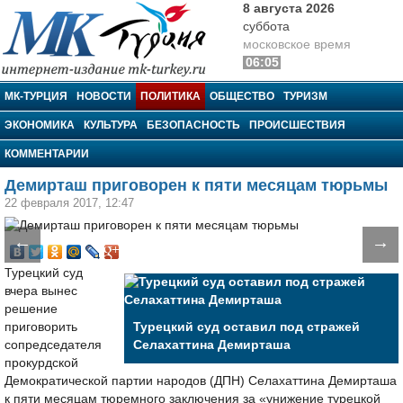
8 августа 2026
суббота
московское время
06:05
МК-Турция
МК-ТУРЦИЯ
НОВОСТИ
ПОЛИТИКА
ОБЩЕСТВО
ТУРИЗМ
ЭКОНОМИКА
КУЛЬТУРА
БЕЗОПАСНОСТЬ
ПРОИСШЕСТВИЯ
КОММЕНТАРИИ
Демирташ приговорен к пяти месяцам тюрьмы
22 февраля 2017, 12:47
←
→
Турецкий суд
вчера вынес
решение
приговорить
Турецкий суд оставил под стражей
сопредседателя
Селахаттина Демирташа
прокурдской
Демократической партии народов (ДПН) Селахаттина Демирташа
к пяти месяцам тюремного заключения за «унижение турецкой