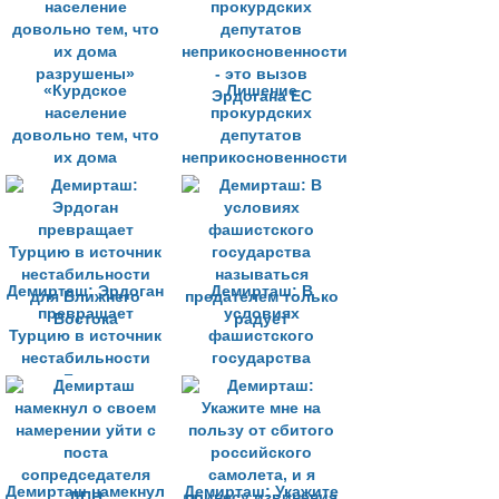
статуса
«Курдское
Лишение
население
прокурдских
довольно тем, что
депутатов
их дома
неприкосновенности
разрушены»
- это вызов
Эрдогана ЕС
Демирташ: Эрдоган
Демирташ: В
превращает
условиях
Турцию в источник
фашистского
нестабильности
государства
для Ближнего
называться
Востока
предателем только
радует
Демирташ намекнул
Демирташ: Укажите