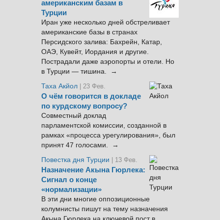
американским базам в
Турции
Иран уже несколько дней обстреливает
американские базы в странах
Персидского залива: Бахрейн, Катар,
ОАЭ, Кувейт, Иордания и другие.
Пострадали даже аэропорты и отели. Но
в Турции — тишина. →
Таха Акйол
| 23 Фев.
О чём говорится в докладе
по курдскому вопросу?
Совместный доклад
парламентской комиссии, созданной в
рамках «процесса урегулирования», был
принят 47 голосами. →
Повестка дня Турции
| 13 Фев.
Назначение Акына Гюрлека:
Сигнал о конце
«нормализации»
В эти дни многие оппозиционные
колумнисты пишут на тему назначения
Акына Гюрлека на ключевой пост в