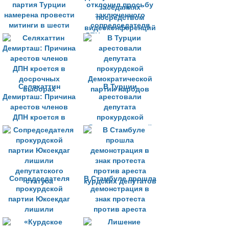
партия Турции
отклонил просьбу
намерена провести
заключенного
митинги в шести
сопредседателя
провинциях страны
ДПН участвовать в
заседаниях
посредством
видеоконференций
Селяхаттин
В Турции
Демирташ: Причина
арестовали
арестов членов
депутата
ДПН кроется в
прокурдской
досрочных
Демократической
выборах
партии народов
Сопредседателя
В Стамбуле прошла
прокурдской
демонстрация в
партии Юксекдаг
знак протеста
лишили
против ареста
депутатского
курдских депутатов