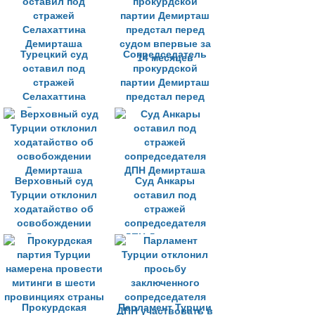
Турецкий суд
Сопредседатель
оставил под
прокурдской
стражей
партии Демирташ
Селахаттина
предстал перед
Демирташа
судом впервые за
14 месяцев
Верховный суд
Суд Анкары
Турции отклонил
оставил под
ходатайство об
стражей
освобождении
сопредседателя
Демирташа
ДПН Демирташа
Прокурдская
Парламент Турции