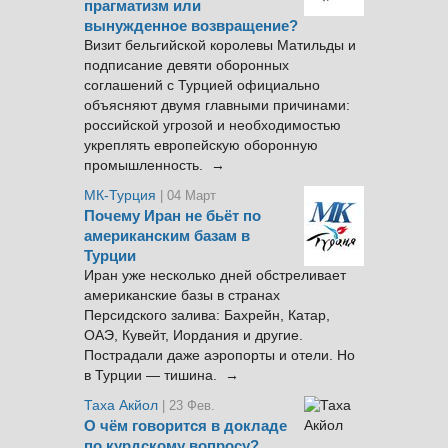
прагматизм или
вынужденное возвращение?
Визит бельгийской королевы Матильды и
подписание девяти оборонных
соглашений с Турцией официально
объясняют двумя главными причинами:
российской угрозой и необходимостью
укреплять европейскую оборонную
промышленность. →
МК-Турция
| 04 Март
Почему Иран не бьёт по
американским базам в
Турции
Иран уже несколько дней обстреливает
американские базы в странах
Персидского залива: Бахрейн, Катар,
ОАЭ, Кувейт, Иордания и другие.
Пострадали даже аэропорты и отели. Но
в Турции — тишина. →
Таха Акйол
| 23 Фев.
О чём говорится в докладе
по курдскому вопросу?