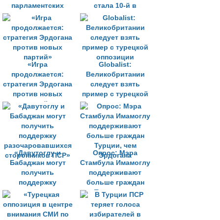
парламентских
стала 10-й в
запросов остались
турецком
без ответа
парламенте
«Игра
Globalist:
продолжается:
Великобритании
стратегия Эрдогана
следует взять
против новых
пример с турецкой
партий»
оппозиции
«Давутоглу и
Опрос: Мэра
Бабаджан могут
Стамбула Имамоглу
получить
поддерживают
поддержку
больше граждан
разочаровавшихся
Турции, чем
сторонников ПСР»
Эрдогана