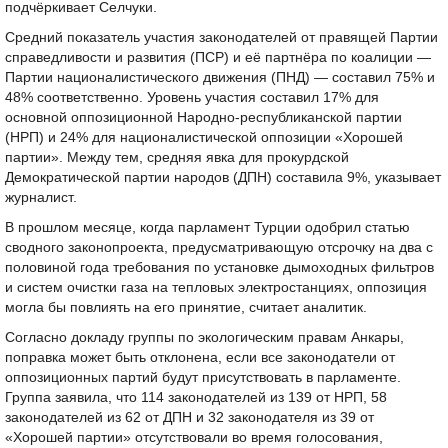
подчёркивает Селчуки.
Средний показатель участия законодателей от правящей Партии
справедливости и развития (ПСР) и её партнёра по коалиции —
Партии националистического движения (ПНД) — составил 75% и
48% соответственно. Уровень участия составил 17% для
основной оппозиционной Народно-республиканской партии
(НРП) и 24% для националистической оппозиции «Хорошей
партии». Между тем, средняя явка для прокурдской
Демократической партии народов (ДПН) составила 9%, указывает
журналист.
В прошлом месяце, когда парламент Турции одобрил статью
сводного законопроекта, предусматривающую отсрочку на два с
половиной года требования по установке дымоходных фильтров
и систем очистки газа на тепловых электростанциях, оппозиция
могла бы повлиять на его принятие, считает аналитик.
Согласно докладу группы по экологическим правам Анкары,
поправка может быть отклонена, если все законодатели от
оппозиционных партий будут присутствовать в парламенте.
Группа заявила, что 114 законодателей из 139 от НРП, 58
законодателей из 62 от ДПН и 32 законодателя из 39 от
«Хорошей партии» отсутствовали во время голосования,