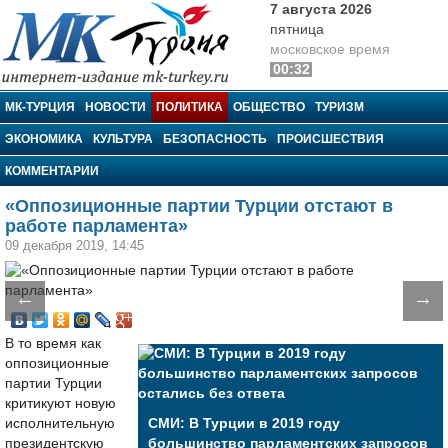
7 августа 2026
пятница
московское время
00:32
МК-Турция
МК-ТУРЦИЯ
НОВОСТИ
ПОЛИТИКА
ОБЩЕСТВО
ТУРИЗМ
ЭКОНОМИКА
КУЛЬТУРА
БЕЗОПАСНОСТЬ
ПРОИСШЕСТВИЯ
КОММЕНТАРИИ
«Оппозиционные партии Турции отстают в
работе парламента»
09 декабря 2019, 14:45
←
→
В то время как
оппозиционные
партии Турции
критикуют новую
исполнительную
СМИ: В Турции в 2019 году
президентскую
большинство парламентских запросов