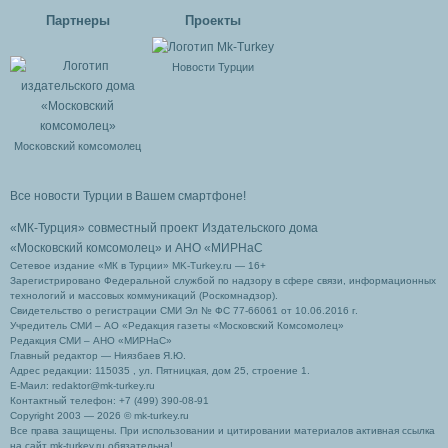
Партнеры
Проекты
Новости Турции
Московский комсомолец
Все новости Турции в Вашем смартфоне!
«МК-Турция» совместный проект Издательского дома
«Московский комсомолец»
и АНО «МИРНаС
Сетевое издание «МК в Турции» MK-Turkey.ru — 16+
Зарегистрировано Федеральной службой по надзору в сфере связи, информационных
технологий и массовых коммуникаций (Роскомнадзор).
Свидетельство о регистрации СМИ Эл № ФС 77-66061 от 10.06.2016 г.
Учредитель СМИ – АО «Редакция газеты «Московский Комсомолец»
Редакция СМИ – АНО «МИРНаС»
Главный редактор — Ниязбаев Я.Ю.
Адрес редакции: 115035 , ул. Пятницкая, дом 25, строение 1.
Е-Маил: redaktor@mk-turkey.ru
Контактный телефон: +7 (499) 390-08-91
Copyright 2003 — 2026 © mk-turkey.ru
Все права защищены. При использовании и цитировании материалов активная ссылка
на сайт mk-turkey.ru обязательна!