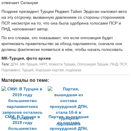
отмечает Сельчуки.
Позднее президент Турции Реджеп Тайип Эрдоган наложил вето
на эту отсрочку, вызванную давлением со стороны сторонников
ПСР, несмотря на то, что она была одобрена голосами ПСР и
ПНД, напоминает автор.
По его словам, это показывает, что если оппозиция будет
критиковать правительство за обход парламента, сначала они
должны фактически появиться в нём, чтобы начать голосовать.
МК-Турция, фото архив
Tеги:
ДПН
,
МК-Турция
,
НРП
,
Новости Турции
,
Оппозиция Турции
,
ПНД
,
ПСР
,
Парламент
,
Турция
,
Хорошая партия
,
подборка
Материалы по теме:
СМИ: В Турции в
Партия, вышедшая
2019 году
из состава
большинство
прокурдской ДПН,