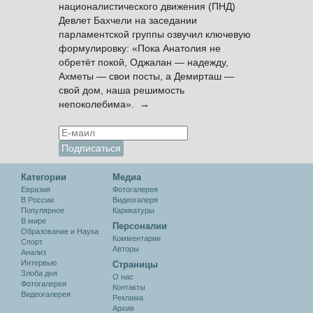
националистического движения (ПНД)
Девлет Бахчели на заседании
парламентской группы озвучил ключевую
формулировку: «Пока Анатолия не
обретёт покой, Оджалан — надежду,
Ахметы — свои посты, а Демирташ —
свой дом, наша решимость
непоколебима». →
Категории
Медиа
Евразия
Фотогалерея
В России
Видеогалеря
Популярное
Карикатуры
В мире
Персоналии
Образование и Наука
Комментарии
Спорт
Авторы
Анализ
Интервью
Cтраницы
Злоба дня
О нас
Фотогалерея
Контакты
Видеогалерея
Реклама
Архив