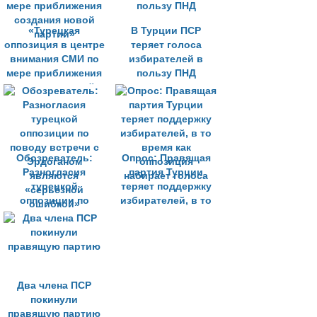
«Турецкая
В Турции ПСР
оппозиция в центре
теряет голоса
внимания СМИ по
избирателей в
мере приближения
пользу ПНД
создания новой
партии»
Обозреватель:
Опрос: Правящая
Разногласия
партия Турции
турецкой
теряет поддержку
оппозиции по
избирателей, в то
поводу встречи с
время как
Эрдоганом
оппозиция
являются
набирает голоса
«серьёзной
ошибкой»
Два члена ПСР
покинули
правящую партию