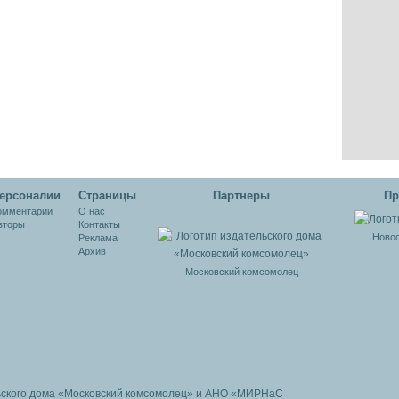
уса
коронавирусную
пандемию
ерсоналии
Cтраницы
Партнеры
Пр
омментарии
О нас
вторы
Контакты
Новос
Реклама
Архив
Московский комсомолец
ьского дома
«Московский комсомолец»
и АНО «МИРНаС