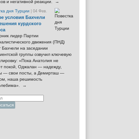
сов и негативной реакции. →
тка дня Турции
| 04 Фев.
е условия Бахчели
ешения курдского
са
рник лидер Партии
налистического движения (ПНД)
 Бахчели на заседании
ментской группы озвучил ключевую
лировку: «Пока Анатолия не
ёт покой, Оджалан — надежду,
ы — свои посты, а Демирташ —
дом, наша решимость
олебима». →