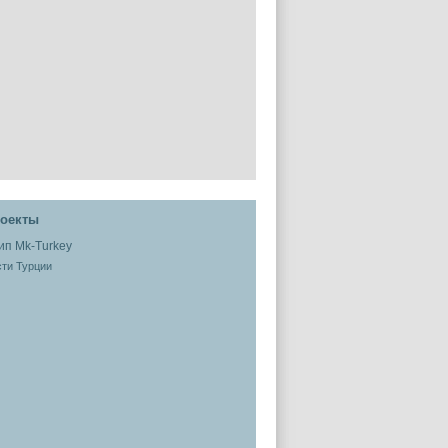
оекты
ти Турции