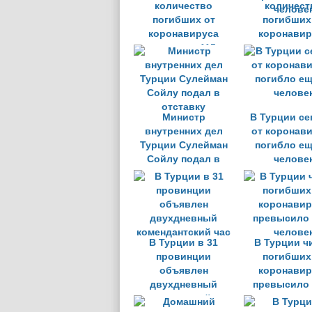
количество
количест
погибших от
погибших
коронавируса
коронавир
достигло 115
впервы
человек
превысило
челове
Министр
В Турции се
внутренних дел
от коронав
Турции Сулейман
погибло ещ
Сойлу подал в
челове
отставку
В Турции в 31
В Турции ч
провинции
погибших
объявлен
коронавир
двухдневный
превысило 
комендантский час
челове