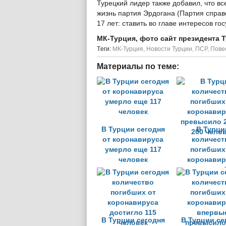
Турецкий лидер также добавил, что вс
жизнь партия Эрдогана (Партия справ
17 лет: ставить во главе интересов го
МК-Турция, фото сайт президента 
Tеги:
МК-Турция
,
Новости Турции
,
ПСР
,
Пове
Материалы по теме:
В Турции сегодня
В Турци
от коронавируса
количест
умерло еще 117
погибших
человек
коронавир
превысило 2
200 чело
В Турции сегодня
В Турции се