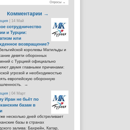
Опросы →
Комментарии →
рция
| 14 Май
ое сотрудничество
ии и Турции:
атизм или
жденное возвращение?
 бельгийской королевы Матильды и
сание девяти оборонных
шений с Турцией официально
няют двумя главными причинами:
йской угрозой и необходимостью
лять европейскую оборонную
шленность. →
рция
| 04 Март
у Иран не бьёт по
канским базам в
и
же несколько дней обстреливает
анские базы в странах
ского залива: Бахрейн, Катар,