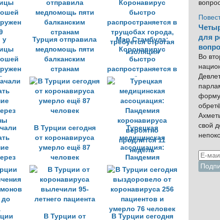
вопро
Повес
Четыр
для р
 у
Турция отправила
Мэр Стамбула:
вопро
ницы
медпомощь пяти
Коронавирус
Во вто
рошей
балканским
быстро
нацио
аружен
странам
распространяется в
Девлет
9
трущобах города,
парла
требуется строгая
форму
изоляция
обрет
Ахмет
свой 
ачали
В Турции сегодня
Турецкая
непок
ать
от коронавируса
медицинская
ние
умерло ещё 87
ассоциация:
через
человек
Пандемия
ны
коронавируса
вероятно
продлится 11
недель
рции
В Турции от
В Турции сегодня