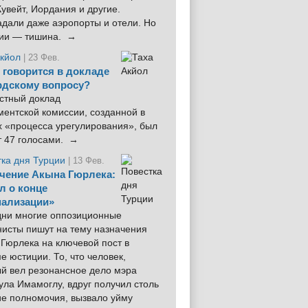
увейт, Иордания и другие.
дали даже аэропорты и отели. Но
ции — тишина. →
Акйол
| 23 Фев.
 говорится в докладе
рдскому вопросу?
стный доклад
ентской комиссии, созданной в
х «процесса урегулирования», был
т 47 голосами. →
тка дня Турции
| 13 Фев.
чение Акына Гюрлека:
л о конце
ализации»
 дни многие оппозиционные
нисты пишут на тему назначения
Гюрлека на ключевой пост в
е юстиции. То, что человек,
ый вел резонансное дело мэра
ла Имамоглу, вдруг получил столь
ие полномочия, вызвало уйму