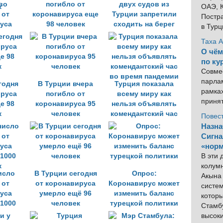
во
погибло от
двух судов из
ОАЭ, К
 от
коронавируса еще
Турции запретили
Постра
уса
98 человек
сходить на берег
в Тур
е
Таха 
 100
О чём
к
по ку
Совме
парлам
годня
В Турции вчера
Турция показала
рамка
ируса
погибло от
всему миру как
приня
е 98
коронавируса 95
нельзя объявлять
к
человек
комендантский час
Повес
во время пандемии
Назна
Сигна
«норм
В эти
колум
исло
В Турции сегодня
Опрос:
Акына 
 от
от коронавируса
Коронавирус может
систем
уса
умерло ещё 96
изменить баланс
котор
1000
человек
турецкой политики
Стамбу
к
высок