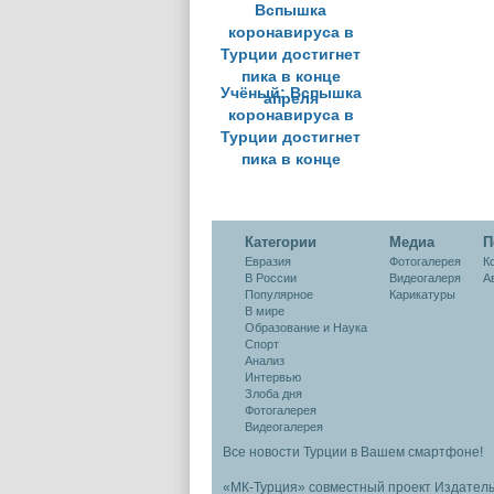
безработными
коронавир
Учёный: Вспышка
коронавируса в
Турции достигнет
пика в конце
апреля
Категории
Медиа
П
Евразия
Фотогалерея
К
В России
Видеогалеря
А
Популярное
Карикатуры
В мире
Образование и Наука
Спорт
Анализ
Интервью
Злоба дня
Фотогалерея
Видеогалерея
Все новости Турции в Вашем смартфоне!
«МК-Турция» совместный проект Издател