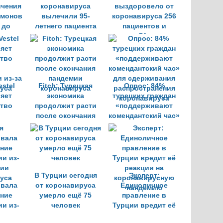
ичения
коронавируса
выздоровело от
имонов
вылечили 95-
коронавируса 256
 до
летнего пациента
пациентов и
а
умерло 76 человек
stel
Fitch: Турецкая
Опрос: 84%
яет
экономика
турецких граждан
тво
продолжит расти
«поддерживают
после окончания
комендантский час»
 из-за
пандемии
для сдерживания
уса
коронавируса
распространения
коронавируса
В Турции сегодня
Эксперт:
вала
от коронавируса
Единоличное
ние
умерло ещё 75
правление в
ии из-
человек
Турции вредит её
мии
реакции на