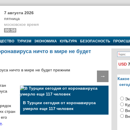
7 августа 2026
пятница
московское время
00:58
ЩЕСТВО
ТУРИЗМ
ЭКОНОМИКА
КУЛЬТУРА
БЕЗОПАСНОСТЬ
ПРОИСШ
ронавируса ничто в мире не будет
USD
7
→
Какое
сего
ган
руса
Эк
В Турции сегодня от коронавируса
Ку
орядок
умерло еще 117 человек
Вн
их стран
Вн
 его
»
.