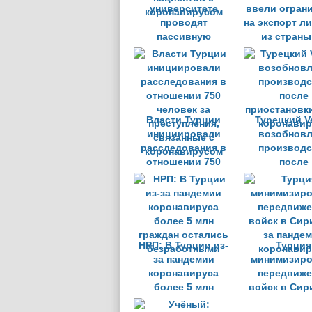
университете
ввели огран
проводят
на экспорт л
пассивную
из страны
иммунизацию для
август
пациентов с
коронавирусом
Власти Турции
Турецкий Ve
инициировали
возобновл
расследования в
производс
отношении 750
после
человек за
приостановки
преступления,
коронавир
связанные с
коронавирусом
НРП: В Турции из-
Турция
за пандемии
минимизиро
коронавируса
передвиже
более 5 млн
войск в Сир
граждан остались
за панде