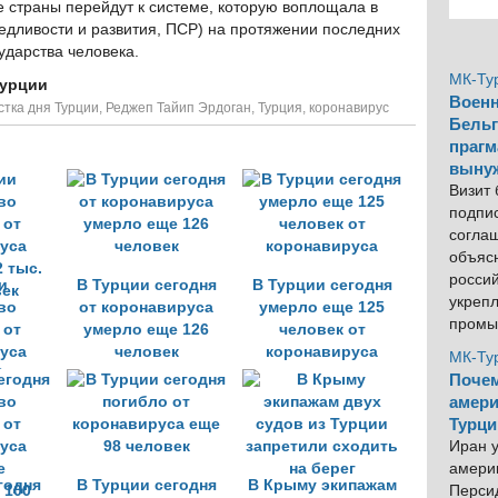
е страны перейдут к системе, которую воплощала в
едливости и развития, ПСР) на протяжении последних
сударства человека.
МК-Ту
Турции
Военн
стка дня Турции
,
Реджеп Тайип Эрдоган
,
Турция
,
коронавирус
Бельг
прагм
выну
Визит
подпи
согла
объяс
росси
и
В Турции сегодня
В Турции сегодня
укреп
во
от коронавируса
умерло еще 125
промы
 от
умерло еще 126
человек от
уса
человек
коронавируса
МК-Ту
 тыс.
Почем
век
амери
Турци
Иран у
америк
годня
В Турции сегодня
В Крыму экипажам
Персид