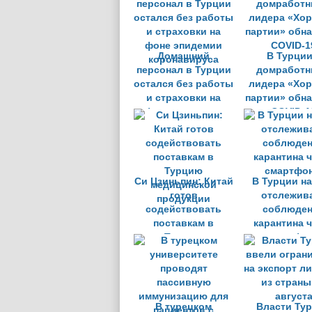
Домашний
В Турции
персонал в Турции
домработ
остался без работы
лидера «Хо
и страховки на
партии» обн
фоне эпидемии
COVID-1
коронавируса
Си Цзиньпин: Китай
В Турции н
готов
отслежив
содействовать
соблюде
поставкам в
карантина 
Турцию
смартфо
медицинской
продукции
В турецком
Власти Ту