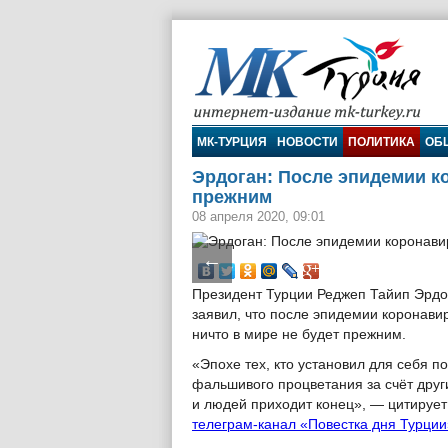
МК-Турция
МК-ТУРЦИЯ
НОВОСТИ
ПОЛИТИКА
ОБ
Эрдоган: После эпидемии ко
прежним
08 апреля 2020, 09:01
←
Президент Турции Реджеп Тайип Эрдо
заявил, что после эпидемии коронави
ничто в мире не будет прежним.
«Эпохе тех, кто установил для себя п
фальшивого процветания за счёт друг
и людей приходит конец», — цитирует
телеграм-канал «Повестка дня Турции