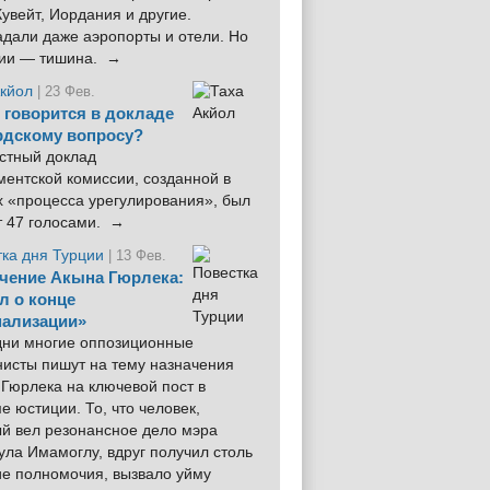
увейт, Иордания и другие.
дали даже аэропорты и отели. Но
ции — тишина. →
Акйол
| 23 Фев.
 говорится в докладе
рдскому вопросу?
стный доклад
ентской комиссии, созданной в
х «процесса урегулирования», был
т 47 голосами. →
тка дня Турции
| 13 Фев.
чение Акына Гюрлека:
л о конце
ализации»
 дни многие оппозиционные
нисты пишут на тему назначения
Гюрлека на ключевой пост в
е юстиции. То, что человек,
ый вел резонансное дело мэра
ла Имамоглу, вдруг получил столь
ие полномочия, вызвало уйму