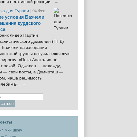
сов и негативной реакции. →
тка дня Турции
| 04 Фев.
е условия Бахчели
ешения курдского
са
рник лидер Партии
налистического движения (ПНД)
 Бахчели на заседании
ментской группы озвучил ключевую
лировку: «Пока Анатолия не
ёт покой, Оджалан — надежду,
ы — свои посты, а Демирташ —
дом, наша решимость
олебима». →
оекты
ти Турции