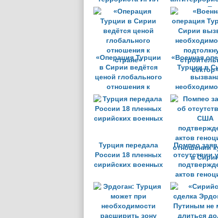
на родину
политику Ту
«Операция Турции
«Военная оп
в Сирии ведётся
Турции в С
ценой глобального
вызван
отношения к
необходим
стране»
подтолкн
строитель
сектор
Турция передала
Помпео заяв
России 18 пленных
отсутствии 
сирийских военных
подтвержд
актов геноц
отношении к
в Сири