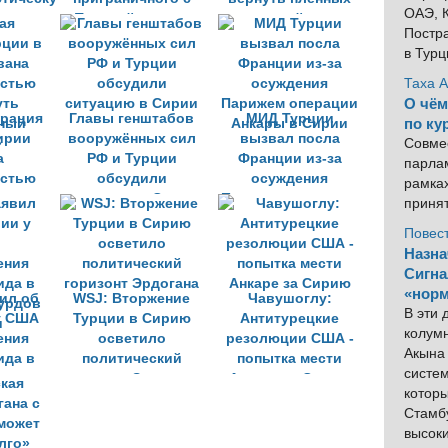
ОАЭ, К
рции»
Турцией города
европейских
Постра
Камышлы
террористов ИГИЛ
в Тур
на родину
Таха 
О чём
ерация
Главы генштабов
МИД Турции
по ку
ирии
вооружённых сил
вызвал посла
Совме
а
РФ и Турции
Франции из-за
парлам
остью
обсудили
осуждения
рамка
уть
ситуацию в Сирии
Парижем операции
приня
ный
Анкары в Сирии
Повес
»
Назна
Сигна
«норм
ил об
WSJ: Вторжение
Чавушоглу:
В эти
у США
Турции в Сирию
Антитурецкие
колум
ения
осветило
резолюции США -
Акына 
ида в
политический
попытка мести
систем
урдов
горизонт Эрдогана
Анкаре за Сирию
котор
и
Стамбу
высок