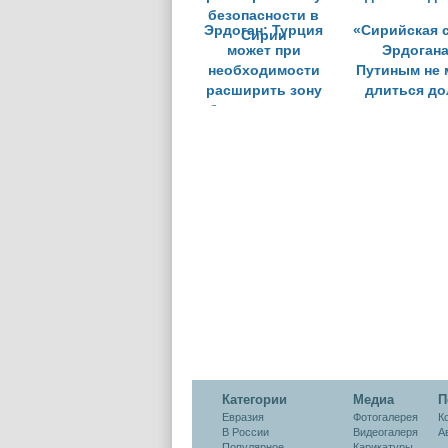
Эрдоган: Турция
«Сирийская 
может при
Эрдогана
необходимости
Путиным не 
расширить зону
длиться до
безопасности в
Сирии
Категории
Медиа
П
Евразия
Фотогалерея
К
В России
Видеогалеря
А
Популярное
Карикатуры