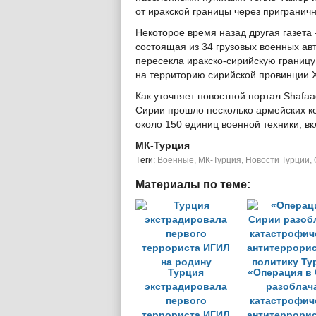
от иракской границы через пригранич
Некоторое время назад другая газета
состоящая из 34 грузовых военных а
пересекла иракско-сирийскую границу
на территорию сирийской провинции 
Как уточняет новостной портал Shafa
Сирии прошло несколько армейских к
около 150 единиц военной техники, в
МК-Турция
Tеги:
Военные
,
МК-Турция
,
Новости Турции
,
Материалы по теме:
Турция
«Операция в
экстрадировала
разоблач
первого
катастрофич
террориста ИГИЛ
антитеррори