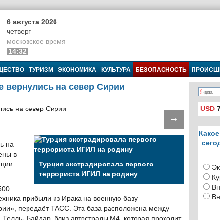
6 августа 2026
четверг
московское время
14:32
ЩЕСТВО
ТУРИЗМ
ЭКОНОМИКА
КУЛЬТУРА
БЕЗОПАСНОСТЬ
ПРОИСШ
 вернулись на север Сирии
USD
7
→
Какое
сего
ь на
ены в
ации
Турция экстрадировала первого
Эк
террориста ИГИЛ на родину
Ку
Вн
500
Вн
ехника прибыли из Ирака на военную базу,
рии», передаёт ТАСС. Эта база расположена между
Телль- Байдар, близ автострады М4, которая проходит