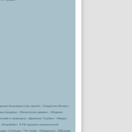
.
ционал-большевистская партия», «Свидетели Иеговы»,
пана Бандеры», «Мизантропик дивижн», «Меджлис
ическими и запрещены: «Движение Талибан», «Имарат
, «Колумбайн». В РФ признана нежелательной
радио «Свобода», The Insider, «Медиазона», ОВД-инфо.