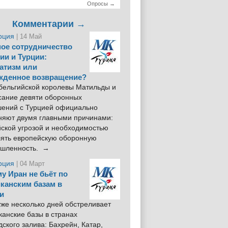
Опросы →
Комментарии →
рция
| 14 Май
ое сотрудничество
ии и Турции:
атизм или
жденное возвращение?
 бельгийской королевы Матильды и
сание девяти оборонных
шений с Турцией официально
няют двумя главными причинами:
йской угрозой и необходимостью
лять европейскую оборонную
шленность. →
рция
| 04 Март
у Иран не бьёт по
канским базам в
и
же несколько дней обстреливает
анские базы в странах
ского залива: Бахрейн, Катар,