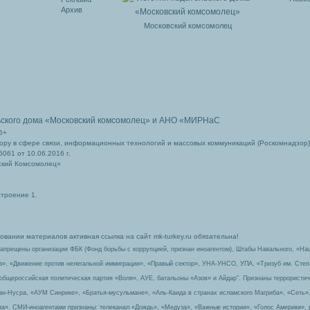
Архив
Московский комсомолец
ьского дома
«Московский комсомолец»
и АНО «МИРНаС
6+
ру в сфере связи, информационных технологий и массовых коммуникаций (Роскомнадзор)
061 от 10.06.2016 г.
ский Комсомолец»
строение 1.
вании материалов активная ссылка на сайт mk-turkey.ru обязательна!
запрещены организации ФБК (Фонд борьбы с коррупцией, признан иноагентом), Штабы Навального, «На
з», «Движение против нелегальной иммиграции», «Правый сектор», УНА-УНСО, УПА, «Тризуб им. Сте
 общероссийская политическая партия «Воля», АУЕ, батальоны «Азов» и Айдар″. Признаны террорист
-ан-Нусра, «АУМ Синрике», «Братья-мусульмане», «Аль-Каида в странах исламского Магриба», «Сеть»
а». СМИ-иноагентами признаны: телеканал «Дождь», «Медуза», «Важные истории», «Голос Америки», 