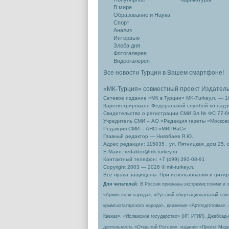
В мире
Образование и Наука
Спорт
Анализ
Интервью
Злоба дня
Фотогалерея
Видеогалерея
Все новости Турции в Вашем смартфоне!
«МК-Турция» совместный проект Издател
Сетевое издание «МК в Турции» MK-Turkey.ru — 1
Зарегистрировано Федеральной службой по надзо
Свидетельство о регистрации СМИ Эл № ФС 77-66
Учредитель СМИ – АО «Редакция газеты «Москов
Редакция СМИ – АНО «МИРНаС»
Главный редактор — Ниязбаев Я.Ю.
Адрес редакции: 115035 , ул. Пятницкая, дом 25, 
Е-Маил: redaktor@mk-turkey.ru
Контактный телефон: +7 (499) 390-08-91
Copyright 2003 — 2026 © mk-turkey.ru
Все права защищены. При использовании и цитиро
Для читателей
: В России признаны экстремистскими и 
«Армия воли народа», «Русский общенациональный сою
крымскотатарского народа», движение «Артподготовка»,
Кавказ», «Исламское государство» (ИГ, ИГИЛ), Джебхад
деятельность «Открытой России», издания «Проект Меди