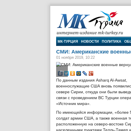
МК-Турция
МК-ТУРЦИЯ
НОВОСТИ
ПОЛИТИКА
ОБ
СМИ: Американские военные
01 ноября 2019, 10:22
←
По данным издания Asharq Al-Awsat,
военнослужащие США вновь появилис
севере Сирии, откуда они были вывед
связи с проведением ВС Турции опер
«Источник мира».
По имеющейся информации, «более 
солдат армии США, а также военная т
расположенную на северо-востоке Си
населенными пунктами Телль-Тамер и 