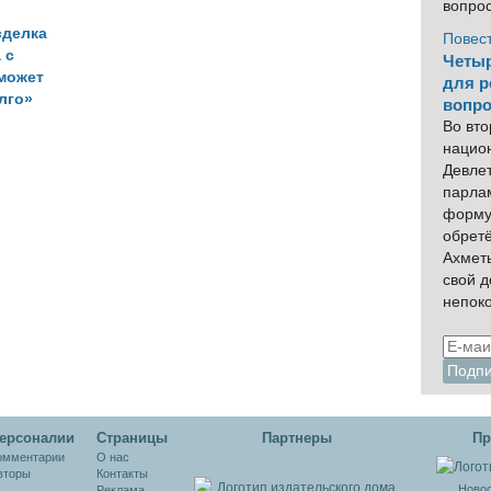
вопро
сделка
Повес
 с
Четыр
может
для р
лго»
вопро
Во вто
нацио
Девлет
парла
форму
обрет
Ахмет
свой 
непок
ерсоналии
Cтраницы
Партнеры
Пр
омментарии
О нас
вторы
Контакты
Новос
Реклама