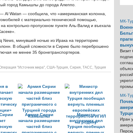
ный город Камышлы до города Алеппо.
 — Al Watan — сообщила, что «американская колонна,
втомобилей с материально-технической помощью,
МК-Ту
 на контрольно-пропускном пункте Аль-Валид и въехала
Военн
Хасеке».
Бельг
прагм
aq News, минувшей ночью из Ирака на территорию
выну
олонн. В общей сложности в Сирию было переброшено
Визит
ключая не менее 35 бронетранспортеров.
подпи
согла
Операция "Источник мира"
,
США-Турция
,
Сирия
,
ТАСС
,
Турция
объяс
росси
укреп
промы
МК-Ту
Почем
амери
Турци
 Сирии
Армия Сирии
Министр
Иран у
ает
начала размещение
внутренних дел
америк
ескую
частей близ
Турция пообещал
Персид
стическую
приграничного с
вернуть пленных