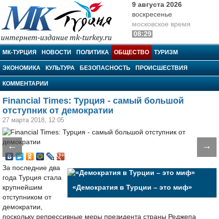
9 августа 2026
воскресенье
московское время
08:29
МК-Турция
МК-ТУРЦИЯ
НОВОСТИ
ПОЛИТИКА
ОБЩЕСТВО
ТУРИЗМ
ЭКОНОМИКА
КУЛЬТУРА
БЕЗОПАСНОСТЬ
ПРОИСШЕСТВИЯ
КОММЕНТАРИИ
Financial Times: Турция - самый большой
отступник от демократии
27 марта 2018, 12:05
←
→
За последние два
года Турция стала
крупнейшим
«Демократия в Турции – это миф»
отступником от
демократии,
поскольку репрессивные меры президента страны Реджепа