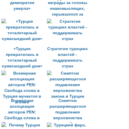
демократия
награды за головы
умерла»
инакомыслящих,
скрывшихся за
рубежом»
«Турция
Стратегия турецких
превратилась в
властей -
тоталитарный
поддерживать
сумасшедший дом»
страх
Всемирная
Cимптом
ассоциация
расширяющегося
авторов PEN:
подавления
Свобода слова в
верховенства
Турция мучается в
закона в Турции