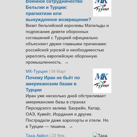
Военное сотрудничество
Бельгии и Турции:
прагматизм или
вынужденное возвращение?
Визит бельгийской королевы Матильды и
подписание девяти оборонных
соглашений с Турцией официально
объясняют двумя главными причинами:
российской угрозой и необходимостью
укреплять европейскую оборонную
промышленность. →
МК-Турция
| 04 Март
Почему Иран не бьёт по
американским базам в
Турции
Иран уже несколько дней обстреливает
американские базы в странах
Персидского залива: Бахрейн, Катар,
ОАЭ, Кувейт, Иордания и другие.
Пострадали даже аэропорты и отели. Но
в Турции — тишина. →
Таха Акйол
| 23 Фев.