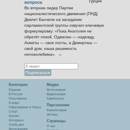
вопроса
Во вторник лидер Партии
националистического движения (ПНД)
Девлет Бахчели на заседании
парламентской группы озвучил ключевую
формулировку: «Пока Анатолия не
обретёт покой, Оджалан — надежду,
Ахметы — свои посты, а Демирташ —
свой дом, наша решимость
непоколебима». →
Категории
Медиа
Евразия
Фотогалерея
В России
Видеогалеря
Популярное
Карикатуры
В мире
Персоналии
Образование и Наука
Комментарии
Спорт
Авторы
Анализ
Интервью
Cтраницы
Злоба дня
О нас
Фотогалерея