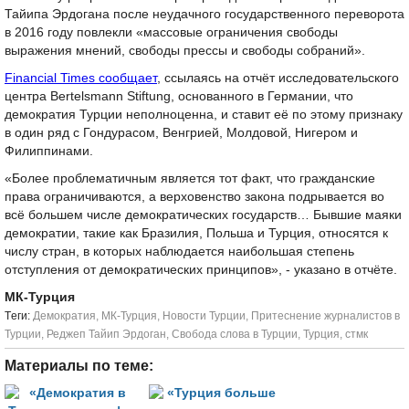
Тайипа Эрдогана после неудачного государственного переворота
в 2016 году повлекли «массовые ограничения свободы
выражения мнений, свободы прессы и свободы собраний».
Financial Times сообщает
, ссылаясь на отчёт исследовательского
центра Bertelsmann Stiftung, основанного в Германии, что
демократия Турции неполноценна, и ставит её по этому признаку
в один ряд с Гондурасом, Венгрией, Молдовой, Нигером и
Филиппинами.
«Более проблематичным является тот факт, что гражданские
права ограничиваются, а верховенство закона подрывается во
всё большем числе демократических государств… Бывшие маяки
демократии, такие как Бразилия, Польша и Турция, относятся к
числу стран, в которых наблюдается наибольшая степень
отступления от демократических принципов», - указано в отчёте.
МК-Турция
Tеги:
Демократия
,
МК-Турция
,
Новости Турции
,
Притеснение журналистов в
Турции
,
Реджеп Тайип Эрдоган
,
Свобода слова в Турции
,
Турция
,
стмк
Материалы по теме: