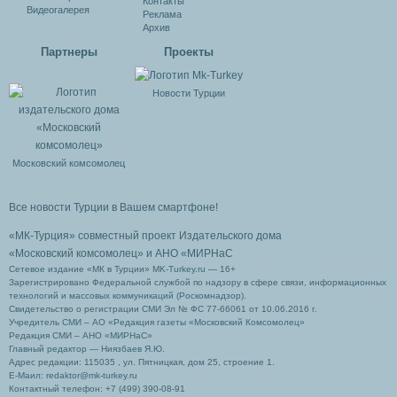
Контакты
Видеогалерея
Реклама
Архив
Партнеры
Проекты
Новости Турции
Московский комсомолец
Все новости Турции в Вашем смартфоне!
«МК-Турция» совместный проект Издательского дома
«Московский комсомолец»
и АНО «МИРНаС
Сетевое издание «МК в Турции» MK-Turkey.ru — 16+
Зарегистрировано Федеральной службой по надзору в сфере связи, информационных
технологий и массовых коммуникаций (Роскомнадзор).
Свидетельство о регистрации СМИ Эл № ФС 77-66061 от 10.06.2016 г.
Учредитель СМИ – АО «Редакция газеты «Московский Комсомолец»
Редакция СМИ – АНО «МИРНаС»
Главный редактор — Ниязбаев Я.Ю.
Адрес редакции: 115035 , ул. Пятницкая, дом 25, строение 1.
Е-Маил: redaktor@mk-turkey.ru
Контактный телефон: +7 (499) 390-08-91