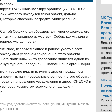
за собой
итирует ТАСС штаб-квартиру организации. В ЮНЕСКО
ории которого находится такой объект, должно
МК-Ту
й, которые способны повредить универсальной
Военн
Бельг
 Святой Софии стал образцом для многих храмов, его
прагм
, так и на западное искусство». Собор, как указали в
выну
торическую ценность».
Визит
подпи
ктивное, всеобъемлющее и равное участие всех
согла
еобходимым условием сохранения этого объекта
объяс
ьного значения». «Это требование является одной из
росси
о культурного наследия», —напомнили в организации.
укреп
то «турецкие власти вступят в диалог прежде чем
промы
 повлиять на универсальные ценности этого объекта».
МК-Ту
твовать направление уведомления в адрес ЮНЕСКО и
Почем
е вопроса Комитетом всемирного наследия», —
амери
и.
Турци
Иран у
Стамбула
,
Достопримечательности Турции
,
МК-Турция
,
Мечеть
,
америк
ция
,
ЮНЕСКО
Персид