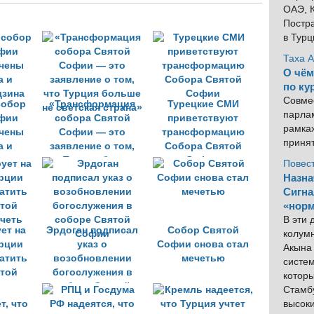
ОАЭ, К
Постра
в Тур
Таха 
О чём
по ку
Совме
собор
«Трансформация
Турецкие СМИ
парлам
фии
собора Святой
приветствуют
рамка
ачены
Софии — это
трансформацию
приня
а и
заявление о том,
Собора Святой
дзина
что Турция больше
Софии
Повес
не светская страна»
Назна
Сигна
«норм
В эти
ет на
Эрдоган подписал
Собор Святой
колум
рции
указ о
Софии снова стал
Акына 
атить
возобновлении
мечетью
систем
той
богослужения в
котор
четь
соборе Святой
Стамбу
Софии
высок