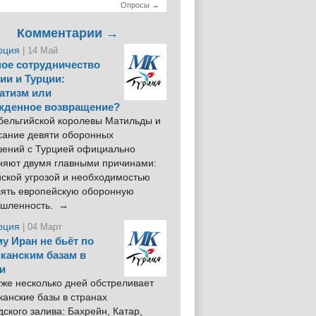
Опросы →
Комментарии →
рция
| 14 Май
ое сотрудничество
ии и Турции:
атизм или
жденное возвращение?
 бельгийской королевы Матильды и
сание девяти оборонных
шений с Турцией официально
няют двумя главными причинами:
йской угрозой и необходимостью
лять европейскую оборонную
шленность. →
рция
| 04 Март
у Иран не бьёт по
канским базам в
и
же несколько дней обстреливает
анские базы в странах
ского залива: Бахрейн, Катар,