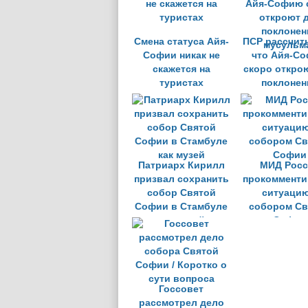
Смена статуса Айя-
ПСР рассчит
Софии никак не
что Айя-С
скажется на
скоро откро
туристах
поклонен
мусульм
Патриарх Кирилл
МИД Росс
призвал сохранить
прокомменти
собор Святой
ситуацию
Софии в Стамбуле
собором Св
как музей
Софии
Госсовет
рассмотрел дело