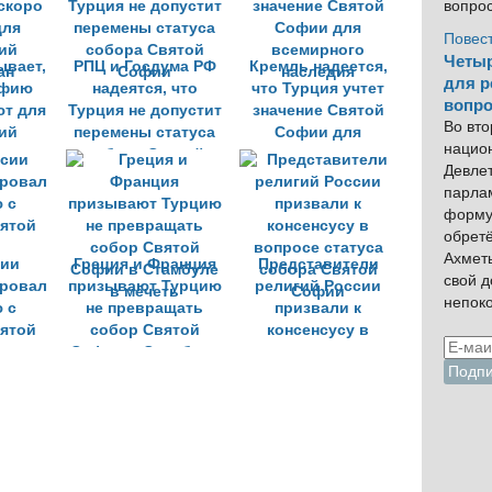
вопро
Повес
Четыр
ывает,
РПЦ и Госдума РФ
Кремль надеется,
для р
офию
надеятся, что
что Турция учтет
вопро
ют для
Турция не допустит
значение Святой
Во вто
ий
перемены статуса
Софии для
нацио
ан
собора Святой
всемирного
Девлет
Софии
наследия
парла
форму
обрет
Ахмет
ии
Греция и Франция
Представители
свой 
ровал
призывают Турцию
религий России
непок
 с
не превращать
призвали к
ятой
собор Святой
консенсусу в
Софии в Стамбуле
вопросе статуса
в мечеть
собора Святой
Софии