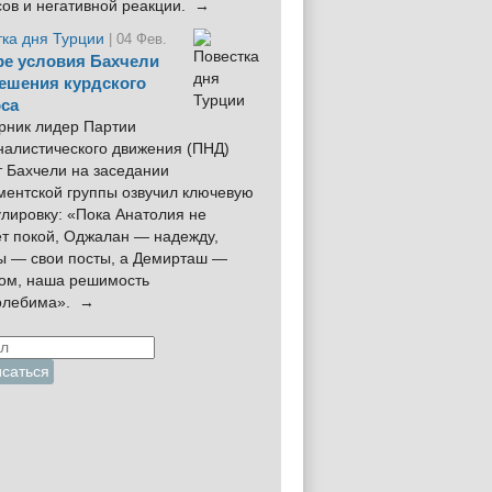
сов и негативной реакции. →
тка дня Турции
| 04 Фев.
е условия Бахчели
ешения курдского
са
рник лидер Партии
налистического движения (ПНД)
 Бахчели на заседании
ментской группы озвучил ключевую
лировку: «Пока Анатолия не
ёт покой, Оджалан — надежду,
ы — свои посты, а Демирташ —
дом, наша решимость
олебима». →