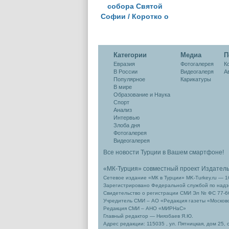
собора Святой
Софии / Коротко о
сути вопроса
Категории
Медиа
П
Евразия
Фотогалерея
К
В России
Видеогалеря
А
Популярное
Карикатуры
В мире
Образование и Наука
Спорт
Анализ
Интервью
Злоба дня
Фотогалерея
Видеогалерея
Все новости Турции в Вашем смартфоне!
«МК-Турция» совместный проект Издател
Сетевое издание «МК в Турции» MK-Turkey.ru — 1
Зарегистрировано Федеральной службой по надзо
Свидетельство о регистрации СМИ Эл № ФС 77-66
Учредитель СМИ – АО «Редакция газеты «Москов
Редакция СМИ – АНО «МИРНаС»
Главный редактор — Ниязбаев Я.Ю.
Адрес редакции: 115035 , ул. Пятницкая, дом 25, 