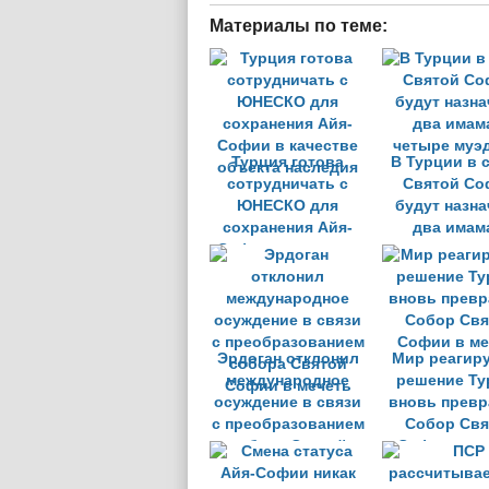
Материалы по теме:
Турция готова
В Турции в 
сотрудничать с
Святой Со
ЮНЕСКО для
будут назн
сохранения Айя-
два имам
Софии в качестве
четыре муэ
объекта наследия
Эрдоган отклонил
Мир реагиру
международное
решение Ту
осуждение в связи
вновь превр
с преобразованием
Собор Свя
собора Святой
Софии в ме
Софии в мечеть