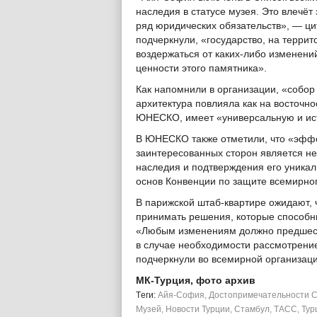
наследия в статусе музея. Это влечёт 
ряд юридических обязательств», — ц
подчеркнули, «государство, на террит
воздержаться от каких-либо изменени
ценности этого памятника».
Как напомнили в организации, «собор
архитектура повлияла как на восточное
ЮНЕСКО, имеет «универсальную и ис
В ЮНЕСКО также отметили, что «эффе
заинтересованных сторон является н
наследия и подтверждения его уникал
основ Конвенции по защите всемирног
В парижской штаб-квартире ожидают, ч
принимать решения, которые способны
«Любым изменениям должно предшес
в случае необходимости рассмотрени
подчеркнули во всемирной организаци
МК-Турция, фото архив
Tеги:
Айя-София
,
Достопримечательности 
Музей
,
Новости Турции
,
Стамбул
,
ТАСС
,
Тур