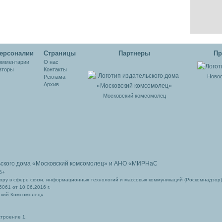
ерсоналии
Cтраницы
Партнеры
Пр
омментарии
О нас
вторы
Контакты
Новос
Реклама
Архив
Московский комсомолец
ьского дома
«Московский комсомолец»
и АНО «МИРНаС
6+
ру в сфере связи, информационных технологий и массовых коммуникаций (Роскомнадзор)
061 от 10.06.2016 г.
ский Комсомолец»
строение 1.