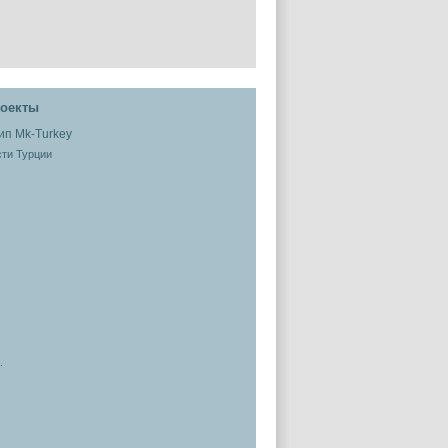
оекты
ти Турции
.