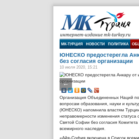
МК-Турция
МК-ТУРЦИЯ
НОВОСТИ
ПОЛИТИКА
ОБ
ЮНЕСКО предостерегла Анк
без согласия организации
10 июля 2020, 15:21
←
Организация Объединенных Наций п
вопросам образования, науки и культ
(ЮНЕСКО) напомнила властям Турции
неправомерности изменения статуса 
Святой Софии без согласия Комитета
всемирного наследия.
«Айя-София включена в Список всем