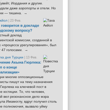
увейт, Иордания и другие.
дали даже аэропорты и отели. Но
ции — тишина. →
Акйол
| 23 Фев.
 говорится в докладе
рдскому вопросу?
стный доклад
ентской комиссии, созданной в
х «процесса урегулирования», был
т 47 голосами. →
тка дня Турции
| 13 Фев.
чение Акына Гюрлека:
л о конце
ализации»
 дни многие оппозиционные
нисты пишут на тему назначения
Гюрлека на ключевой пост в
е юстиции. То, что человек,
ый вел резонансное дело мэра
ла Имамоглу, вдруг получил столь
ие полномочия, вызвало уйму