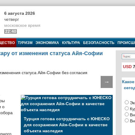
6 августа 2026
четверг
московское время
22:40
ЩЕСТВО
ТУРИЗМ
ЭКОНОМИКА
КУЛЬТУРА
БЕЗОПАСНОСТЬ
ПРОИСШ
ару от изменения статуса Айя-Софии
USD
7
→
Какое
сего
о
уры
Эк
 о
Ку
собора
Вн
Турция готова сотрудничать с ЮНЕСКО
Вн
для сохранения Айя-Софии в качестве
объекта наследия
ирного