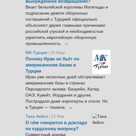
вынужденное возвращение?
Визит бельгийской королевы Матильды и
подписание девяти оборонных
соглашений с Турцией официально
объясняют двумя главными причинами:
российской угрозой и необходимостью
укреплять европейскую оборонную
промышленность. →
МК-Турция
| 04 Март
Почему Иран не бьёт по
американским базам в
Турции
Иран уже несколько дней обстреливает
американские базы в странах
Персидского залива: Бахрейн, Катар,
ОАЭ, Кувейт, Иордания и другие.
Пострадали даже аэропорты и отели. Но
в Турции — тишина. →
Таха Акйол
| 23 Фев.
О чём говорится в докладе
по курдскому вопросу?
Совместный доклад