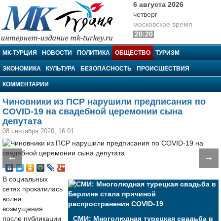
6 августа 2026
четверг
московское время
20:20
МК-Турция
МК-ТУРЦИЯ
НОВОСТИ
ПОЛИТИКА
ОБЩЕСТВО
ТУРИЗМ
ЭКОНОМИКА
КУЛЬТУРА
БЕЗОПАСНОСТЬ
ПРОИСШЕСТВИЯ
КОММЕНТАРИИ
Чиновники из ПСР нарушили предписания по
COVID-19 на свадебной церемонии сына
депутата
08 сентября 2020, 16:01
←
→
В социальных
сетях прокатилась
волна
возмущения
после публикации
СМИ: Многолюдная турецкая свадьба в