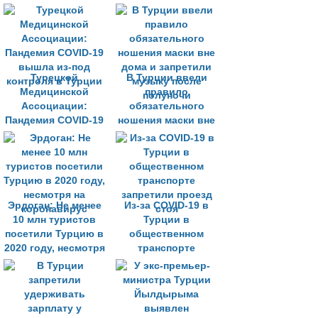
распространения
COVID-19
Турецкой
В Турции ввели
Медицинской
правило
Ассоциации:
обязательного
Пандемия COVID-19
ношения маски вне
вышла из-под
дома и запретили
контроля в Турции
музыку после
полуночи
Эрдоган: Не менее
Из-за COVID-19 в
10 млн туристов
Турции в
посетили Турцию в
общественном
2020 году, несмотря
транспорте
на коронавирус
запретили проезд
стоя