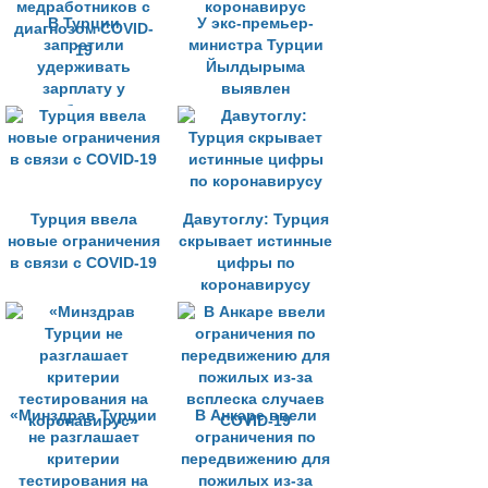
В Турции
У экс-премьер-
запретили
министра Турции
удерживать
Йылдырыма
зарплату у
выявлен
медработников с
коронавирус
диагнозом COVID-
19
Турция ввела
Давутоглу: Турция
новые ограничения
скрывает истинные
в связи с COVID-19
цифры по
коронавирусу
«Минздрав Турции
В Анкаре ввели
не разглашает
ограничения по
критерии
передвижению для
тестирования на
пожилых из-за