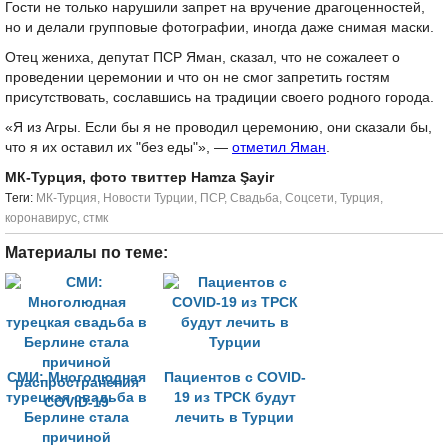
Гости не только нарушили запрет на вручение драгоценностей,
но и делали групповые фотографии, иногда даже снимая маски.
Отец жениха, депутат ПСР Яман, сказал, что не сожалеет о
проведении церемонии и что он не смог запретить гостям
присутствовать, сославшись на традиции своего родного города.
«Я из Агры. Если бы я не проводил церемонию, они сказали бы,
что я их оставил их "без еды"», —
отметил Яман
.
МК-Турция, фото твиттер Hamza Şayir
Tеги:
МК-Турция
,
Новости Турции
,
ПСР
,
Свадьба
,
Соцсети
,
Турция
,
коронавирус
,
стмк
Материалы по теме:
СМИ: Многолюдная
Пациентов с COVID-
турецкая свадьба в
19 из ТРСК будут
Берлине стала
лечить в Турции
причиной