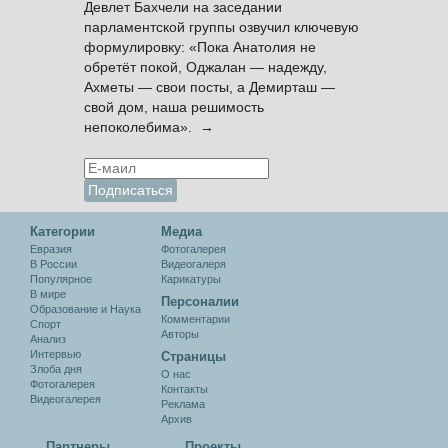
Девлет Бахчели на заседании
парламентской группы озвучил ключевую
формулировку: «Пока Анатолия не
обретёт покой, Оджалан — надежду,
Ахметы — свои посты, а Демирташ —
свой дом, наша решимость
непоколебима». →
Категории
Медиа
Евразия
Фотогалерея
В России
Видеогалеря
Популярное
Карикатуры
В мире
Персоналии
Образование и Наука
Комментарии
Спорт
Авторы
Анализ
Интервью
Cтраницы
Злоба дня
О нас
Фотогалерея
Контакты
Видеогалерея
Реклама
Архив
Партнеры
Проекты