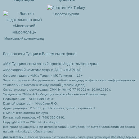
Новости Турции
Московский комсомолец
Все новости Турции в Вашем смартфоне!
«МК-Турция» совместный проект Издательского дома
«Московский комсомолец»
и АНО «МИРНаС
Сетевое издание «МК в Турции» MK-Turkey.ru — 16+
Зарегистрировано Федеральной службой по надзору в сфере связи, информационных
технологий и массовых коммуникаций (Роскомнадзор).
Свидетельство о регистрации СМИ Эл № ФС 77-66061 от 10.06.2016 г.
Учредитель СМИ – АО «Редакция газеты «Московский Комсомолец»
Редакция СМИ – АНО «МИРНаС»
Главный редактор — Ниязбаев Я.Ю.
Адрес редакции: 115035 , ул. Пятницкая, дом 25, строение 1.
Е-Маил: redaktor@mk-turkey.ru
Контактный телефон: +7 (499) 390-08-91
Copyright 2003 — 2026 © mk-turkey.ru
Все права защищены. При использовании и цитировании материалов активная ссылка
на сайт mk-turkey.ru обязательна!
Для читателей
: В России признаны экстремистскими и запрещены организации ФБК (Фонд борьбы