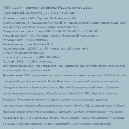
«МК-Турция» совместный проект Издательского дома
«Московский комсомолец»
и АНО «МИРНаС
Сетевое издание «МК в Турции» MK-Turkey.ru — 16+
Зарегистрировано Федеральной службой по надзору в сфере связи, информационных
технологий и массовых коммуникаций (Роскомнадзор).
Свидетельство о регистрации СМИ Эл № ФС 77-66061 от 10.06.2016 г.
Учредитель СМИ – АО «Редакция газеты «Московский Комсомолец»
Редакция СМИ – АНО «МИРНаС»
Главный редактор — Ниязбаев Я.Ю.
Адрес редакции: 115035 , ул. Пятницкая, дом 25, строение 1.
Е-Маил: redaktor@mk-turkey.ru
Контактный телефон: +7 (499) 390-08-91
Copyright 2003 — 2026 © mk-turkey.ru
Все права защищены. При использовании и цитировании материалов активная ссылка
на сайт mk-turkey.ru обязательна!
Для читателей
: В России признаны экстремистскими и запрещены организации ФБК (Фонд борьбы
с коррупцией, признан иноагентом), Штабы Навального, «Национал-большевистская партия»,
«Свидетели Иеговы», «Армия воли народа», «Русский общенациональный союз», «Движение
против нелегальной иммиграции», «Правый сектор», УНА-УНСО, УПА, «Тризуб им. Степана
Бандеры», «Мизантропик дивижн», «Меджлис крымскотатарского народа», движение
«Артподготовка», общероссийская политическая партия «Воля», АУЕ, батальоны «Азов» и Айдар″.
Признаны террористическими и запрещены: «Движение Талибан», «Имарат Кавказ», «Исламское
государство» (ИГ, ИГИЛ), Джебхад-ан-Нусра, «АУМ Синрике», «Братья-мусульмане», «Аль-Каида
в странах исламского Магриба», «Сеть», «Колумбайн». В РФ признана нежелательной