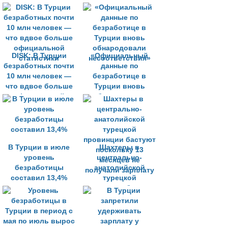
миллионеров
DISK: В Турции
«Официальный
безработных почти
данные по
10 млн человек —
безработице в
что вдвое больше
Турции вновь
официальной
обнародовали
статистики
несоответствия»
В Турции в июле
Шахтеры в
уровень
центрально-
безработицы
анатолийской
составил 13,4%
турецкой
провинции бастуют
поскольку 13
месяцев не
получали зарплату