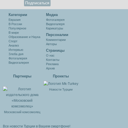
Категории
Медиа
Евразия
Фотогалерея
В России
Видеогалеря
Популярное
Карикатуры
В мире
Персоналии
Образование и Наука
Комментарии
Спорт
Авторы
Анализ
Интервью
Cтраницы
Злоба дня
О нас
Фотогалерея
Контакты
Видеогалерея
Реклама
Архив
Партнеры
Проекты
Новости Турции
Московский комсомолец
Все новости Турции в Вашем смартфоне!