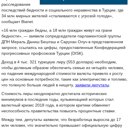
расследование
последствий бедности и социального неравенства в Турции, где
34 млн мирных жителей «сталкиваются с угрозой голода»,
сообщает Bianet.
«16 млн граждан бедны, а 18 млн граждан живут на грани
бедности», — заявили сопредседатели парламентской группы
ДПН Мераль Даниш Бешташ и Сарухан Олуч в представленном
запросе, ссылаясь на цифры, предоставленные Конфедерацией
прогрессивных профсоюзов Турции (DISK).
Доход в 4 тыс. 321 турецкую лиру (553 доллара) необходим,
чтобы должным образом обеспечить семью из четырёх человек,
но падение международной стоимости валюты привело к росту
цен на основные потребности, такие как электричество и топливо,
что толкнуло больше людей в нищету,
заявили депутаты
.
Стоимость лиры неоднократно достигала исторических
минимумов в последние годы, кульминацией которых стал
валютный кризис 2018 года, в котором критики обвиняют
неспособность правительства повысить процентные ставки.
Между тем, депутаты заявили, что безработица выросла до 17
млн человек, что значительно превышает официальную цифру