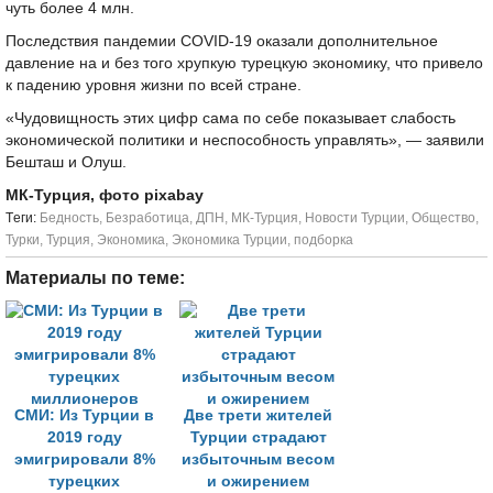
чуть более 4 млн.
Последствия пандемии COVID-19 оказали дополнительное
давление на и без того хрупкую турецкую экономику, что привело
к падению уровня жизни по всей стране.
«Чудовищность этих цифр сама по себе показывает слабость
экономической политики и неспособность управлять», — заявили
Бешташ и Олуш.
МК-Турция, фото pixabay
Tеги:
Бедность
,
Безработица
,
ДПН
,
МК-Турция
,
Новости Турции
,
Общество
,
Турки
,
Турция
,
Экономика
,
Экономика Турции
,
подборка
Материалы по теме:
СМИ: Из Турции в
Две трети жителей
2019 году
Турции страдают
эмигрировали 8%
избыточным весом
турецких
и ожирением