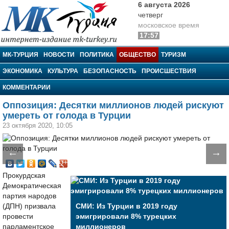
6 августа 2026
четверг
московское время
17:57
МК-Турция
МК-ТУРЦИЯ
НОВОСТИ
ПОЛИТИКА
ОБЩЕСТВО
ТУРИЗМ
ЭКОНОМИКА
КУЛЬТУРА
БЕЗОПАСНОСТЬ
ПРОИСШЕСТВИЯ
КОММЕНТАРИИ
Оппозиция: Десятки миллионов людей рискуют
умереть от голода в Турции
23 октября 2020, 10:05
←
→
Прокурдская
Демократическая
партия народов
(ДПН) призвала
СМИ: Из Турции в 2019 году
провести
эмигрировали 8% турецких
парламентское
миллионеров