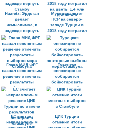
Haaretz: Эрдоган
Муниципалитет
делает
ПСР на северо-
немыслимое, в
западе Турции в
надежде вернуть
2018 году потратил
Стамбу
на цветы 1,4 млн
долларов
Глава МИД ФРГ
Турецкая
назвал непонятным
оппозиция не
решение отменить
собирается
результаты
бойкотировать
выборов мэра
повторные выборы
Стамбула
мэра Стамбула
ЕС считает
ЦИК Турции
неприемлемым
отменил итоги
решение ЦИК
местных выборов