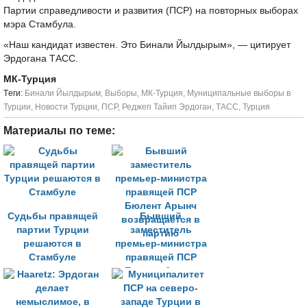
Партии справедливости и развития (ПСР) на повторных выборах
мэра Стамбула.
«Наш кандидат известен. Это Бинали Йылдырым», — цитирует
Эрдогана ТАСС.
МК-Турция
Tеги:
Бинали Йылдырым
,
Выборы
,
МК-Турция
,
Муниципальные выборы в
Турции
,
Новости Турции
,
ПСР
,
Реджеп Тайип Эрдоган
,
ТАСС
,
Турция
Материалы по теме:
Судьбы правящей
Бывший
партии Турции
заместитель
решаются в
премьер-министра
Стамбуле
правящей ПСР
Бюлент Арынч
возвращается в
партию