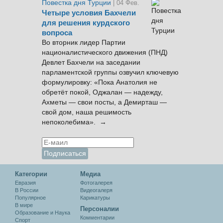
Повестка дня Турции
| 04 Фев.
Четыре условия Бахчели
для решения курдского
вопроса
Во вторник лидер Партии
националистического движения (ПНД)
Девлет Бахчели на заседании
парламентской группы озвучил ключевую
формулировку: «Пока Анатолия не
обретёт покой, Оджалан — надежду,
Ахметы — свои посты, а Демирташ —
свой дом, наша решимость
непоколебима». →
Категории
Медиа
Евразия
Фотогалерея
В России
Видеогалеря
Популярное
Карикатуры
В мире
Персоналии
Образование и Наука
Комментарии
Спорт