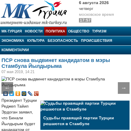
6 августа 2026
четверг
московское время
17:57
МК-Турция
МК-ТУРЦИЯ
НОВОСТИ
ПОЛИТИКА
ОБЩЕСТВО
ТУРИЗМ
ЭКОНОМИКА
КУЛЬТУРА
БЕЗОПАСНОСТЬ
ПРОИСШЕСТВИЯ
КОММЕНТАРИИ
ПСР снова выдвинет кандидатом в мэры
Стамбула Йылдырыма
07 мая 2019, 14:21
←
→
Президент Турции
Реджеп Тайип
Эрдоган заявил,
что Бинали
Судьбы правящей партии Турции
Йылдырым будет
решаются в Стамбуле
кандидатом от