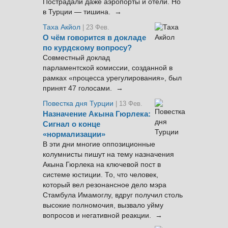
Пострадали даже аэропорты и отели. Но
в Турции — тишина. →
Таха Акйол
| 23 Фев.
О чём говорится в докладе
по курдскому вопросу?
Совместный доклад
парламентской комиссии, созданной в
рамках «процесса урегулирования», был
принят 47 голосами. →
Повестка дня Турции
| 13 Фев.
Назначение Акына Гюрлека:
Сигнал о конце
«нормализации»
В эти дни многие оппозиционные
колумнисты пишут на тему назначения
Акына Гюрлека на ключевой пост в
системе юстиции. То, что человек,
который вел резонансное дело мэра
Стамбула Имамоглу, вдруг получил столь
высокие полномочия, вызвало уйму
вопросов и негативной реакции. →