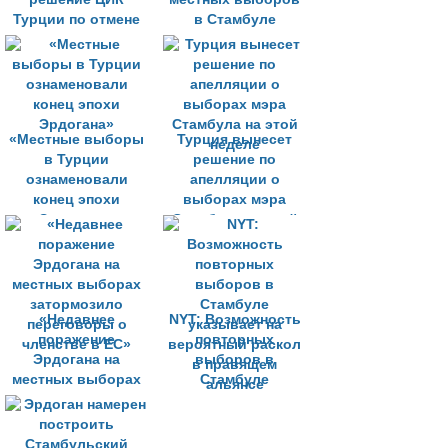
Турции по отмене
в Стамбуле
результатов
выборов в
Стамбуле
«Местные выборы
Турция вынесет
в Турции
решение по
ознаменовали
апелляции о
конец эпохи
выборах мэра
Эрдогана»
Стамбула на этой
неделе
«Недавнее
NYT: Возможность
поражение
повторных
Эрдогана на
выборов в
местных выборах
Стамбуле
затормозило
указывает на
переговоры о
вероятный раскол
членстве в ЕС»
в правящем