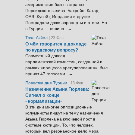
американские базы в странах
Персидского залива: Бахрейн, Катар,
ОАЭ, Кувейт, Иордания и другие.
Пострадали даже аэропорты и отели. Но
в Турции — тишина. →
Таха Акйол
| 23 Фев.
О чём говорится в докладе
по курдскому вопросу?
Совместный доклад
парламентской комиссии, созданной в
рамках «процесса урегулирования», был
принят 47 голосами. →
Повестка дня Турции
| 13 Фев.
Назначение Акына Гюрлека:
Сигнал о конце
«нормализации»
В эти дни многие оппозиционные
колумнисты пишут на тему назначения
Акына Гюрлека на ключевой пост в
системе юстиции. То, что человек,
который вел резонансное дело мэра