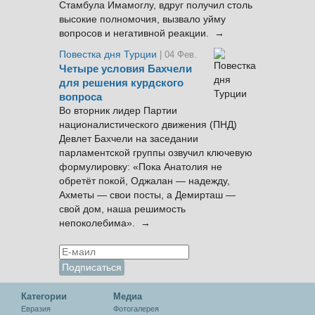
Стамбула Имамоглу, вдруг получил столь
высокие полномочия, вызвало уйму
вопросов и негативной реакции. →
Повестка дня Турции
| 04 Фев.
Четыре условия Бахчели
для решения курдского
вопроса
Во вторник лидер Партии
националистического движения (ПНД)
Девлет Бахчели на заседании
парламентской группы озвучил ключевую
формулировку: «Пока Анатолия не
обретёт покой, Оджалан — надежду,
Ахметы — свои посты, а Демирташ —
свой дом, наша решимость
непоколебима». →
Категории
Медиа
Евразия
Фотогалерея