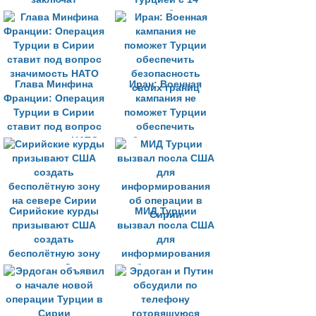
соглашение с
октября
Дамаском и
Москвой
Глава Минфина
Иран: Военная
Франции: Операция
кампания не
Турции в Сирии
поможет Турции
ставит под вопрос
обеспечить
значимость НАТО
безопасность
своих границ
Сирийские курды
МИД Турции
призывают США
вызвал посла США
создать
для
бесполётную зону
информирования
на севере Сирии
об операции в
Сирии