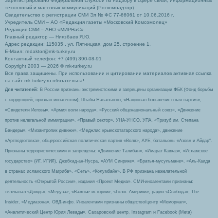
Зарегистрировано Федеральной службой по надзору в сфере связи, информационных
технологий и массовых коммуникаций (Роскомнадзор).
Свидетельство о регистрации СМИ Эл № ФС 77-66061 от 10.06.2016 г.
Учредитель СМИ – АО «Редакция газеты «Московский Комсомолец»
Редакция СМИ – АНО «МИРНаС»
Главный редактор — Ниязбаев Я.Ю.
Адрес редакции: 115035 , ул. Пятницкая, дом 25, строение 1.
Е-Маил: redaktor@mk-turkey.ru
Контактный телефон: +7 (499) 390-08-91
Copyright 2003 — 2026 © mk-turkey.ru
Все права защищены. При использовании и цитировании материалов активная ссылка
на сайт mk-turkey.ru обязательна!
Для читателей
: В России признаны экстремистскими и запрещены организации ФБК (Фонд борьбы
с коррупцией, признан иноагентом), Штабы Навального, «Национал-большевистская партия»,
«Свидетели Иеговы», «Армия воли народа», «Русский общенациональный союз», «Движение
против нелегальной иммиграции», «Правый сектор», УНА-УНСО, УПА, «Тризуб им. Степана
Бандеры», «Мизантропик дивижн», «Меджлис крымскотатарского народа», движение
«Артподготовка», общероссийская политическая партия «Воля», АУЕ, батальоны «Азов» и Айдар″.
Признаны террористическими и запрещены: «Движение Талибан», «Имарат Кавказ», «Исламское
государство» (ИГ, ИГИЛ), Джебхад-ан-Нусра, «АУМ Синрике», «Братья-мусульмане», «Аль-Каида
в странах исламского Магриба», «Сеть», «Колумбайн». В РФ признана нежелательной
деятельность «Открытой России», издания «Проект Медиа». СМИ-иноагентами признаны:
телеканал «Дождь», «Медуза», «Важные истории», «Голос Америки», радио «Свобода», The
Insider, «Медиазона», ОВД-инфо. Иноагентами признаны общество/центр «Мемориал»,
«Аналитический Центр Юрия Левады», Сахаровский центр. Instagram и Facebook (Metа)