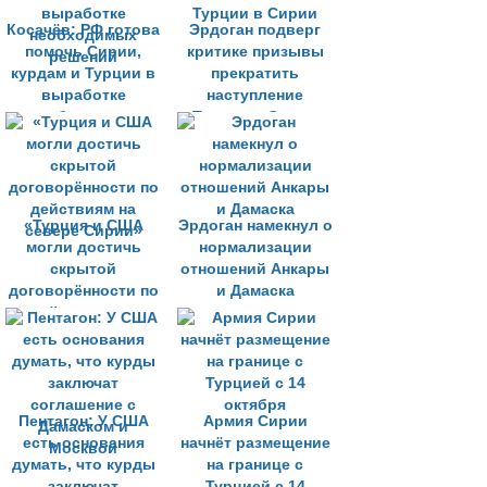
Косачёв: РФ готова
Эрдоган подверг
помочь Сирии,
критике призывы
курдам и Турции в
прекратить
выработке
наступление
необходимых
Турции в Сирии
решений
«Турция и США
Эрдоган намекнул о
могли достичь
нормализации
скрытой
отношений Анкары
договорённости по
и Дамаска
действиям на
севере Сирии»
Пентагон: У США
Армия Сирии
есть основания
начнёт размещение
думать, что курды
на границе с
заключат
Турцией с 14