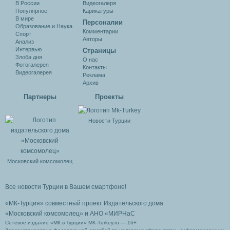
В России
Видеогалеря
Популярное
Карикатуры
В мире
Персоналии
Образование и Наука
Комментарии
Спорт
Авторы
Анализ
Интервью
Cтраницы
Злоба дня
О нас
Фотогалерея
Контакты
Видеогалерея
Реклама
Архив
Партнеры
Проекты
Новости Турции
Московский комсомолец
Все новости Турции в Вашем смартфоне!
«МК-Турция» совместный проект Издательского дома
«Московский комсомолец»
и АНО «МИРНаС
Сетевое издание «МК в Турции» MK-Turkey.ru — 16+