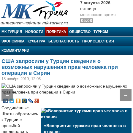
7 августа 2026
пятница
московское время
05:08
МК-Турция
МК-ТУРЦИЯ
НОВОСТИ
ПОЛИТИКА
ОБЩЕСТВО
ТУРИЗМ
ЭКОНОМИКА
КУЛЬТУРА
БЕЗОПАСНОСТЬ
ПРОИСШЕСТВИЯ
КОММЕНТАРИИ
США запросили у Турции сведения о
возможных нарушениях прав человека при
операции в Сирии
13 ноября 2019, 12:06
←
→
Соединённые
Штаты обратились
к Турции с
просьбой
«Восприятие турками прав человека в
предоставить
стране»