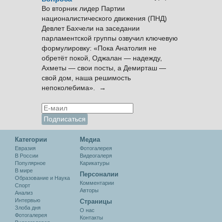
Во вторник лидер Партии
националистического движения (ПНД)
Девлет Бахчели на заседании
парламентской группы озвучил ключевую
формулировку: «Пока Анатолия не
обретёт покой, Оджалан — надежду,
Ахметы — свои посты, а Демирташ —
свой дом, наша решимость
непоколебима». →
Категории
Медиа
Евразия
Фотогалерея
В России
Видеогалеря
Популярное
Карикатуры
В мире
Персоналии
Образование и Наука
Комментарии
Спорт
Авторы
Анализ
Интервью
Cтраницы
Злоба дня
О нас
Фотогалерея
Контакты