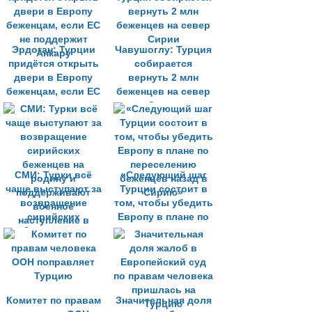
свободы и
образование
Эрдоган: Турции
Чавушоглу: Турция
придётся открыть
собирается
двери в Европу
вернуть 2 млн
беженцам, если ЕС
беженцев на север
не поддержит
Сирии
Анкару
СМИ: Турки всё
«Следующий шаг
чаще выступают за
Турции состоит в
возвращение
том, чтобы убедить
сирийских
Европу в плане по
беженцев на
переселению
родину и
беженцев назад в
поддерживают
Сирию»
военное
наступление в
Комитет по правам
Сирии
Значительная доля