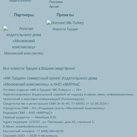
Видеогалерея
Реклама
Архив
Партнеры
Проекты
Новости Турции
Московский комсомолец
Все новости Турции в Вашем смартфоне!
«МК-Турция» совместный проект Издательского дома
«Московский комсомолец»
и АНО «МИРНаС
Сетевое издание «МК в Турции» MK-Turkey.ru — 16+
Зарегистрировано Федеральной службой по надзору в сфере связи, информационных
технологий и массовых коммуникаций (Роскомнадзор).
Свидетельство о регистрации СМИ Эл № ФС 77-66061 от 10.06.2016 г.
Учредитель СМИ – АО «Редакция газеты «Московский Комсомолец»
Редакция СМИ – АНО «МИРНаС»
Главный редактор — Ниязбаев Я.Ю.
Адрес редакции: 115035 , ул. Пятницкая, дом 25, строение 1.
Е-Маил: redaktor@mk-turkey.ru
Контактный телефон: +7 (499) 390-08-91
Copyright 2003 — 2026 © mk-turkey.ru