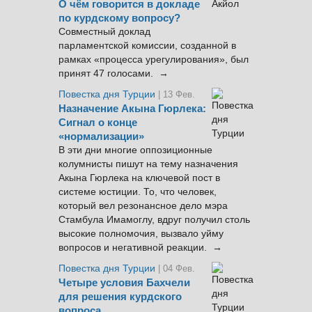
О чём говорится в докладе
по курдскому вопросу?
Совместный доклад
парламентской комиссии, созданной в
рамках «процесса урегулирования», был
принят 47 голосами. →
Повестка дня Турции
| 13 Фев.
Назначение Акына Гюрлека:
Сигнал о конце
«нормализации»
В эти дни многие оппозиционные
колумнисты пишут на тему назначения
Акына Гюрлека на ключевой пост в
системе юстиции. То, что человек,
который вел резонансное дело мэра
Стамбула Имамоглу, вдруг получил столь
высокие полномочия, вызвало уйму
вопросов и негативной реакции. →
Повестка дня Турции
| 04 Фев.
Четыре условия Бахчели
для решения курдского
вопроса