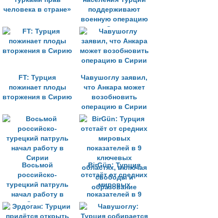
человека в стране»
поддерживают
военную операцию
в Сирии
FT: Турция
Чавушоглу заявил,
пожинает плоды
что Анкара может
вторжения в Сирию
возобновить
операцию в Сирии
Восьмой
BirGün: Турция
российско-
отстаёт от средних
турецкий патруль
мировых
начал работу в
показателей в 9
Сирии
ключевых
областях, включая