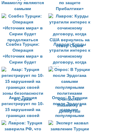
Имамоглу являются
по защите
самыми
Прибалтики»
популярными
политикам в
Турции
Совбез Турции:
Лавров: Курды
Операция
утратили интерес к
«Источник мира» в
сочинскому
Сирии будет
договору, когда
продолжаться
США вернулись на
север Сирии
Акар: Турция
Опрос: В Турции
регистрирует по 10-
после Эрдогана
15 нарушений на
самыми
границах своей
популярными
зоны безопасности
политиками
в Сирии
считаются