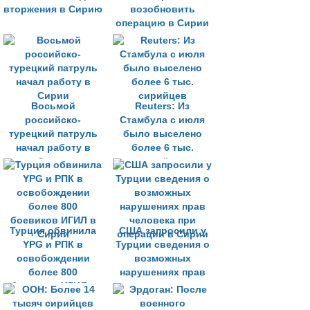
вторжения в Сирию
возобновить
операцию в Сирии
Восьмой
Reuters: Из
российско-
Стамбула с июля
турецкий патруль
было выселено
начал работу в
более 6 тыс.
Сирии
сирийцев
Турция обвинила
США запросили у
YPG и РПК в
Турции сведения о
освобождении
возможных
более 800
нарушениях прав
боевиков ИГИЛ в
человека при
Сирии
операции в Сирии