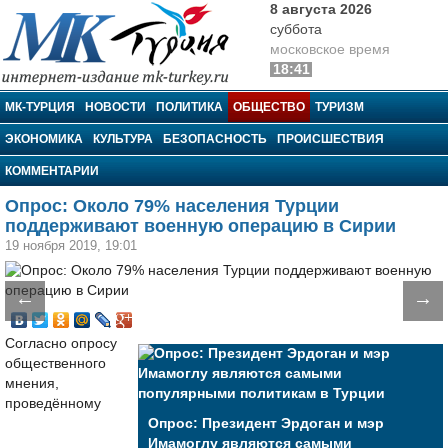
8 августа 2026
суббота
московское время
18:41
МК-Турция
МК-ТУРЦИЯ
НОВОСТИ
ПОЛИТИКА
ОБЩЕСТВО
ТУРИЗМ
ЭКОНОМИКА
КУЛЬТУРА
БЕЗОПАСНОСТЬ
ПРОИСШЕСТВИЯ
КОММЕНТАРИИ
Опрос: Около 79% населения Турции
поддерживают военную операцию в Сирии
19 ноября 2019, 19:01
←
→
Согласно опросу
общественного
мнения,
проведённому
Опрос: Президент Эрдоган и мэр
Имамоглу являются самыми