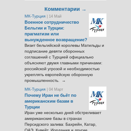
Комментарии →
МК-Турция
| 14 Май
Военное сотрудничество
Бельгии и Турции:
прагматизм или
вынужденное возвращение?
Визит бельгийской королевы Матильды и
подписание девяти оборонных
соглашений с Турцией официально
объясняют двумя главными причинами:
российской угрозой и необходимостью
укреплять европейскую оборонную
промышленность. →
МК-Турция
| 04 Март
Почему Иран не бьёт по
американским базам в
Турции
Иран уже несколько дней обстреливает
американские базы в странах
Персидского залива: Бахрейн, Катар,
ОАЭ, Кувейт, Иордания и другие.