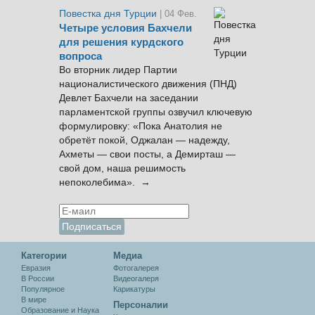
Повестка дня Турции
| 04 Фев.
Четыре условия Бахчели
для решения курдского
вопроса
Во вторник лидер Партии
националистического движения (ПНД)
Девлет Бахчели на заседании
парламентской группы озвучил ключевую
формулировку: «Пока Анатолия не
обретёт покой, Оджалан — надежду,
Ахметы — свои посты, а Демирташ —
свой дом, наша решимость
непоколебима». →
Категории
Медиа
Евразия
Фотогалерея
В России
Видеогалеря
Популярное
Карикатуры
В мире
Персоналии
Образование и Наука