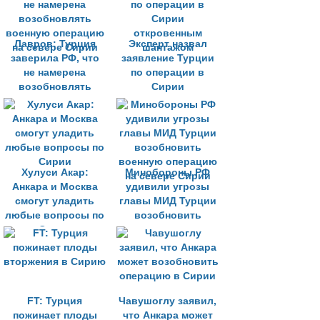
Имамоглу и
Демирташ
Лавров: Турция
Эксперт назвал
заверила РФ, что
заявление Турции
не намерена
по операции в
возобновлять
Сирии
военную операцию
откровенным
на севере Сирии
шантажом
Хулуси Акар:
Минобороны РФ
Анкара и Москва
удивили угрозы
смогут уладить
главы МИД Турции
любые вопросы по
возобновить
Сирии
военную операцию
на севере Сирии
FT: Турция
Чавушоглу заявил,
пожинает плоды
что Анкара может