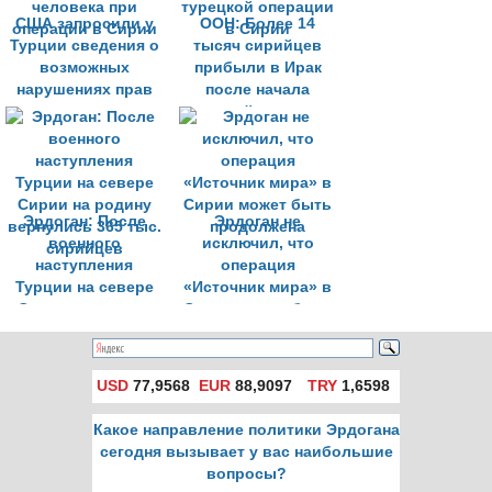
США запросили у
ООН: Более 14
Турции сведения о
тысяч сирийцев
возможных
прибыли в Ирак
нарушениях прав
после начала
человека при
турецкой операции
операции в Сирии
в Сирии
Эрдоган: После
Эрдоган не
военного
исключил, что
наступления
операция
Турции на севере
«Источник мира» в
Сирии на родину
Сирии может быть
вернулись 365 тыс.
продолжена
сирийцев
USD
77,9568
EUR
88,9097
TRY
1,6598
Какое направление политики Эрдогана
сегодня вызывает у вас наибольшие
вопросы?