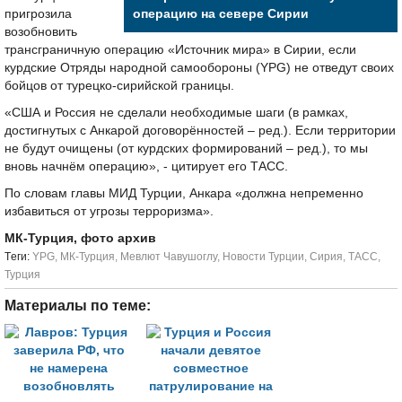
пригрозила
операцию на севере Сирии
возобновить
трансграничную операцию «Источник мира» в Сирии, если
курдские Отряды народной самообороны (YPG) не отведут своих
бойцов от турецко-сирийской границы.
«США и Россия не сделали необходимые шаги (в рамках,
достигнутых с Анкарой договорённостей – ред.). Если территории
не будут очищены (от курдских формирований – ред.), то мы
вновь начнём операцию», - цитирует его ТАСС.
По словам главы МИД Турции, Анкара «должна непременно
избавиться от угрозы терроризма».
МК-Турция, фото архив
Tеги:
YPG
,
МК-Турция
,
Мевлют Чавушоглу
,
Новости Турции
,
Сирия
,
ТАСС
,
Турция
Материалы по теме: