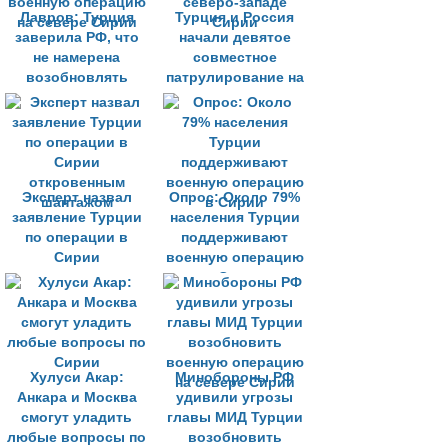
Лавров: Турция
Турция и Россия
заверила РФ, что
начали девятое
не намерена
совместное
возобновлять
патрулирование на
военную операцию
северо-западе
на севере Сирии
Сирии
Эксперт назвал
Опрос: Около 79%
заявление Турции
населения Турции
по операции в
поддерживают
Сирии
военную операцию
откровенным
в Сирии
шантажом
Хулуси Акар:
Минобороны РФ
Анкара и Москва
удивили угрозы
смогут уладить
главы МИД Турции
любые вопросы по
возобновить