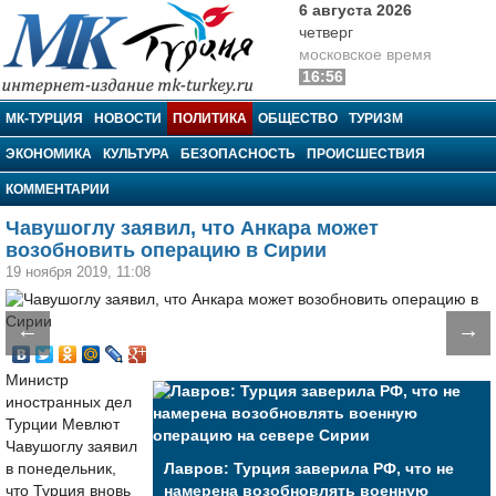
6 августа 2026
четверг
московское время
16:56
МК-Турция
МК-ТУРЦИЯ
НОВОСТИ
ПОЛИТИКА
ОБЩЕСТВО
ТУРИЗМ
ЭКОНОМИКА
КУЛЬТУРА
БЕЗОПАСНОСТЬ
ПРОИСШЕСТВИЯ
КОММЕНТАРИИ
Чавушоглу заявил, что Анкара может
возобновить операцию в Сирии
19 ноября 2019, 11:08
←
→
Министр
иностранных дел
Турции Мевлют
Чавушоглу заявил
в понедельник,
Лавров: Турция заверила РФ, что не
что Турция вновь
намерена возобновлять военную