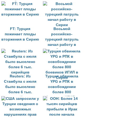
Сирии
военную операцию
на севере Сирии
FT: Турция
Восьмой
пожинает плоды
российско-
вторжения в Сирию
турецкий патруль
начал работу в
Сирии
Reuters: Из
Турция обвинила
Стамбула с июля
YPG и РПК в
было выселено
освобождении
более 6 тыс.
более 800
сирийцев
боевиков ИГИЛ в
Сирии