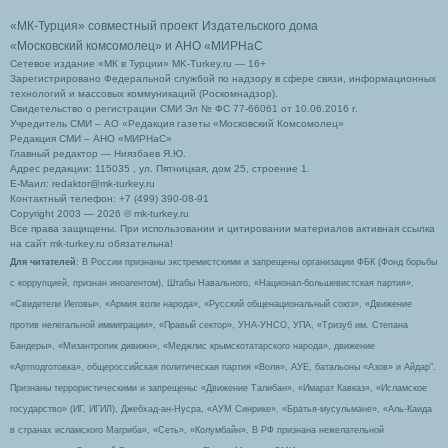
«МК-Турция» совместный проект Издательского дома
«Московский комсомолец»
и АНО «МИРНаС
Сетевое издание «МК в Турции» MK-Turkey.ru — 16+
Зарегистрировано Федеральной службой по надзору в сфере связи, информационных
технологий и массовых коммуникаций (Роскомнадзор).
Свидетельство о регистрации СМИ Эл № ФС 77-66061 от 10.06.2016 г.
Учредитель СМИ – АО «Редакция газеты «Московский Комсомолец»
Редакция СМИ – АНО «МИРНаС»
Главный редактор — Ниязбаев Я.Ю.
Адрес редакции: 115035 , ул. Пятницкая, дом 25, строение 1.
Е-Маил: redaktor@mk-turkey.ru
Контактный телефон: +7 (499) 390-08-91
Copyright 2003 — 2026 © mk-turkey.ru
Все права защищены. При использовании и цитировании материалов активная ссылка
на сайт mk-turkey.ru обязательна!
Для читателей
: В России признаны экстремистскими и запрещены организации ФБК (Фонд борьбы
с коррупцией, признан иноагентом), Штабы Навального, «Национал-большевистская партия»,
«Свидетели Иеговы», «Армия воли народа», «Русский общенациональный союз», «Движение
против нелегальной иммиграции», «Правый сектор», УНА-УНСО, УПА, «Тризуб им. Степана
Бандеры», «Мизантропик дивижн», «Меджлис крымскотатарского народа», движение
«Артподготовка», общероссийская политическая партия «Воля», АУЕ, батальоны «Азов» и Айдар″.
Признаны террористическими и запрещены: «Движение Талибан», «Имарат Кавказ», «Исламское
государство» (ИГ, ИГИЛ), Джебхад-ан-Нусра, «АУМ Синрике», «Братья-мусульмане», «Аль-Каида
в странах исламского Магриба», «Сеть», «Колумбайн». В РФ признана нежелательной