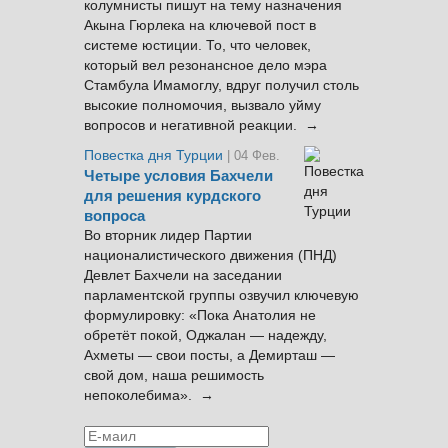
колумнисты пишут на тему назначения
Акына Гюрлека на ключевой пост в
системе юстиции. То, что человек,
который вел резонансное дело мэра
Стамбула Имамоглу, вдруг получил столь
высокие полномочия, вызвало уйму
вопросов и негативной реакции. →
Повестка дня Турции
| 04 Фев.
Четыре условия Бахчели
для решения курдского
вопроса
Во вторник лидер Партии
националистического движения (ПНД)
Девлет Бахчели на заседании
парламентской группы озвучил ключевую
формулировку: «Пока Анатолия не
обретёт покой, Оджалан — надежду,
Ахметы — свои посты, а Демирташ —
свой дом, наша решимость
непоколебима». →