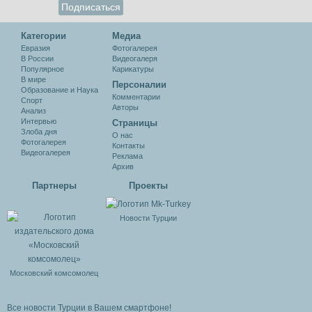
Категории
Медиа
Евразия
Фотогалерея
В России
Видеогалеря
Популярное
Карикатуры
В мире
Персоналии
Образование и Наука
Комментарии
Спорт
Авторы
Анализ
Интервью
Cтраницы
Злоба дня
О нас
Фотогалерея
Контакты
Видеогалерея
Реклама
Архив
Партнеры
Проекты
Новости Турции
Московский комсомолец
Все новости Турции в Вашем смартфоне!