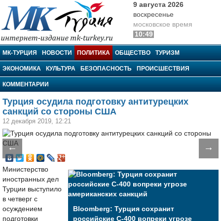
9 августа 2026
воскресенье
московское время
10:49
МК-Турция
МК-ТУРЦИЯ
НОВОСТИ
ПОЛИТИКА
ОБЩЕСТВО
ТУРИЗМ
ЭКОНОМИКА
КУЛЬТУРА
БЕЗОПАСНОСТЬ
ПРОИСШЕСТВИЯ
КОММЕНТАРИИ
Турция осудила подготовку антитурецких
санкций со стороны США
12 декабря 2019, 12:21
←
→
Министерство
иностранных дел
Турции выступило
в четверг с
осуждением
Bloomberg: Турция сохранит
подготовки
российские С-400 вопреки угрозе