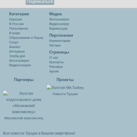
Категории
Медиа
Евразия
Фотогалерея
В России
Видеогалеря
Популярное
Карикатуры
В мире
Персоналии
Образование и Наука
Комментарии
Спорт
Авторы
Анализ
Интервью
Cтраницы
Злоба дня
О нас
Фотогалерея
Контакты
Видеогалерея
Реклама
Архив
Партнеры
Проекты
Новости Турции
Московский комсомолец
Все новости Турции в Вашем смартфоне!