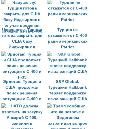
санкций
Чавушоглу: Турция
Турция не
готова закрыть для
откажется от С-400
США базу
ради американских
Инджирлик в
Patriot
случае введения
санкций из-за С-400
Эрдоган: Турция и
S&P Global:
США продолжат
Турецкий Halkbank
поиск решения
теряет поддержку
ситуации с С-400 и
из-за санкций США
F-35