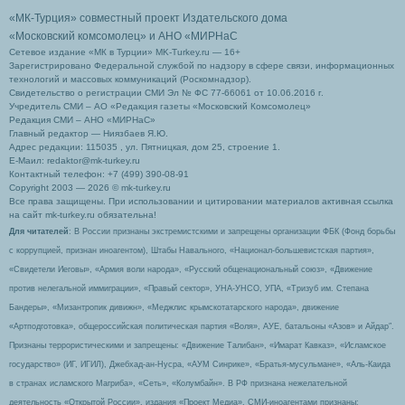
«МК-Турция» совместный проект Издательского дома
«Московский комсомолец»
и АНО «МИРНаС
Сетевое издание «МК в Турции» MK-Turkey.ru — 16+
Зарегистрировано Федеральной службой по надзору в сфере связи, информационных
технологий и массовых коммуникаций (Роскомнадзор).
Свидетельство о регистрации СМИ Эл № ФС 77-66061 от 10.06.2016 г.
Учредитель СМИ – АО «Редакция газеты «Московский Комсомолец»
Редакция СМИ – АНО «МИРНаС»
Главный редактор — Ниязбаев Я.Ю.
Адрес редакции: 115035 , ул. Пятницкая, дом 25, строение 1.
Е-Маил: redaktor@mk-turkey.ru
Контактный телефон: +7 (499) 390-08-91
Copyright 2003 — 2026 © mk-turkey.ru
Все права защищены. При использовании и цитировании материалов активная ссылка
на сайт mk-turkey.ru обязательна!
Для читателей
: В России признаны экстремистскими и запрещены организации ФБК (Фонд борьбы
с коррупцией, признан иноагентом), Штабы Навального, «Национал-большевистская партия»,
«Свидетели Иеговы», «Армия воли народа», «Русский общенациональный союз», «Движение
против нелегальной иммиграции», «Правый сектор», УНА-УНСО, УПА, «Тризуб им. Степана
Бандеры», «Мизантропик дивижн», «Меджлис крымскотатарского народа», движение
«Артподготовка», общероссийская политическая партия «Воля», АУЕ, батальоны «Азов» и Айдар″.
Признаны террористическими и запрещены: «Движение Талибан», «Имарат Кавказ», «Исламское
государство» (ИГ, ИГИЛ), Джебхад-ан-Нусра, «АУМ Синрике», «Братья-мусульмане», «Аль-Каида
в странах исламского Магриба», «Сеть», «Колумбайн». В РФ признана нежелательной
деятельность «Открытой России», издания «Проект Медиа». СМИ-иноагентами признаны: