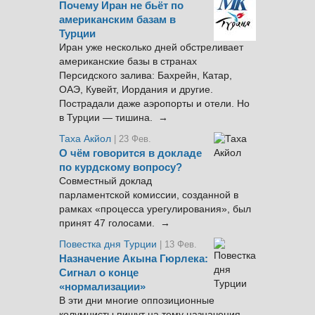
Почему Иран не бьёт по
американским базам в
Турции
Иран уже несколько дней обстреливает
американские базы в странах
Персидского залива: Бахрейн, Катар,
ОАЭ, Кувейт, Иордания и другие.
Пострадали даже аэропорты и отели. Но
в Турции — тишина. →
Таха Акйол
| 23 Фев.
О чём говорится в докладе
по курдскому вопросу?
Совместный доклад
парламентской комиссии, созданной в
рамках «процесса урегулирования», был
принят 47 голосами. →
Повестка дня Турции
| 13 Фев.
Назначение Акына Гюрлека:
Сигнал о конце
«нормализации»
В эти дни многие оппозиционные
колумнисты пишут на тему назначения