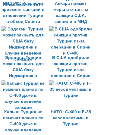
МИД РФ: Россия не
Анкара примет
приемлет санкций в
меры в ответ на
отношении Турции
санкции США,
в обход Совета
заявили в МИД
Безопасности ООН
Турции
Эрдоган: Турция
В США одобрили
может закрыть для
санкции против
США базу
Турции из-за
Инджирлик в
операции в Сирии
случае введения
и С-400
санкций
Калын: Турция не
НАТО: С-400 и F-35
изменит планов по
несовместимы в
С-400 даже в
Турции
случае введения