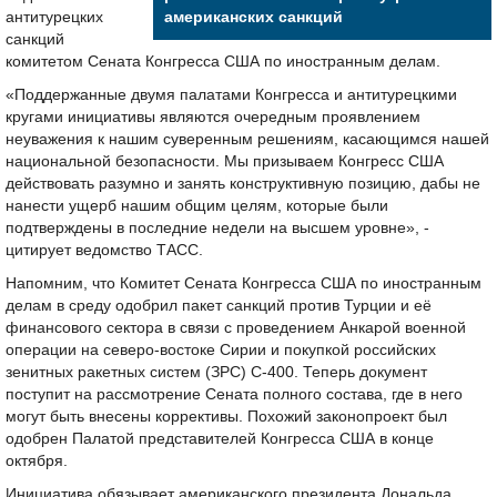
антитурецких
американских санкций
санкций
комитетом Сената Конгресса США по иностранным делам.
«Поддержанные двумя палатами Конгресса и антитурецкими
кругами инициативы являются очередным проявлением
неуважения к нашим суверенным решениям, касающимся нашей
национальной безопасности. Мы призываем Конгресс США
действовать разумно и занять конструктивную позицию, дабы не
нанести ущерб нашим общим целям, которые были
подтверждены в последние недели на высшем уровне», -
цитирует ведомство ТАСС.
Напомним, что Комитет Сената Конгресса США по иностранным
делам в среду одобрил пакет санкций против Турции и её
финансового сектора в связи с проведением Анкарой военной
операции на северо-востоке Сирии и покупкой российских
зенитных ракетных систем (ЗРС) С-400. Теперь документ
поступит на рассмотрение Сената полного состава, где в него
могут быть внесены коррективы. Похожий законопроект был
одобрен Палатой представителей Конгресса США в конце
октября.
Инициатива обязывает американского президента Дональда