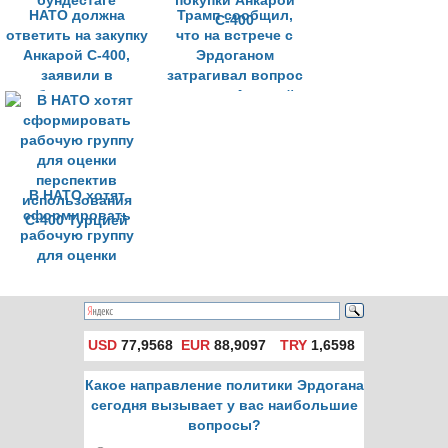
НАТО должна
Трамп сообщил,
ответить на закупку
что на встрече с
Анкарой С-400,
Эрдоганом
заявили в
затрагивал вопрос
бундестаге
покупки Анкарой
С-400
В НАТО хотят
сформировать
рабочую группу
для оценки
перспектив
использования
С-400 Турцией
USD
77,9568
EUR
88,9097
TRY
1,6598
Какое направление политики Эрдогана
сегодня вызывает у вас наибольшие
вопросы?