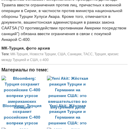
Трампа ввести ограничения против лиц, причастных к военной
операции в Сирии, в частности против министра национальной
обороны Турции Хулуси Акара. Кроме того, отмечается в
документе, вашингтонская администрация в рамках закона
CAATSA ("О противодействии противникам Америки посредством
санкций") обязана ввести ограничения в связи с покупкой
Анкарой С-400.
МК-Турция, фото архив
Tеги:
МК-Турция
,
Новости Турции
,
США
,
Санкции
,
ТАСС
,
Турция
,
кризис
между Турцией и США
,
с-400
Материалы по теме:
Bloomberg: Турция
Yeni Akit: Жёсткая
сохранит
реакция Турции и
российские С-400
Германии на
вопреки угрозе
решение США: это
американских
вмешательство во