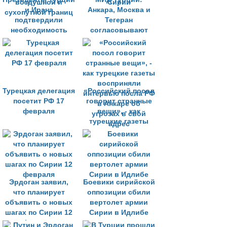
и Ирана
Анкара, Москва и
подтвердили
Тегеран
необходимость
согласовывают
открытия
дату саммита по
воздушной и
Сирии
сухопутной границ
Турецкая делегация
«Российский посол
посетит РФ 17
говорит странные
февраля
вещи», - как
турецкие газеты
восприняли
интервью посла РФ
в Анкаре об
угрозах в свой
адрес
Эрдоган заявил,
Боевики сирийской
что планирует
оппозиции сбили
объявить о новых
вертолет армии
шагах по Сирии 12
Сирии в Идлибе
февраля