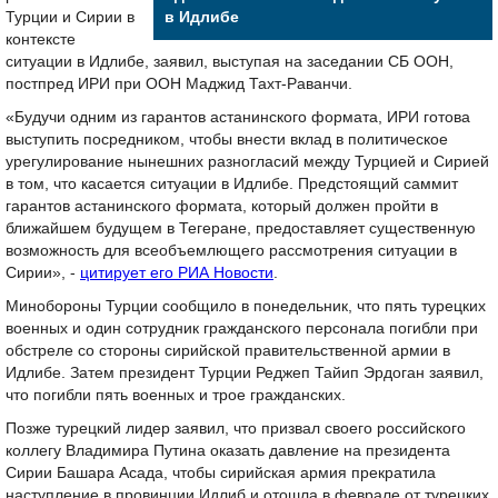
Турции и Сирии в
в Идлибе
контексте
ситуации в Идлибе, заявил, выступая на заседании СБ ООН,
постпред ИРИ при ООН Маджид Тахт-Раванчи.
«Будучи одним из гарантов астанинского формата, ИРИ готова
выступить посредником, чтобы внести вклад в политическое
урегулирование нынешних разногласий между Турцией и Сирией
в том, что касается ситуации в Идлибе. Предстоящий саммит
гарантов астанинского формата, который должен пройти в
ближайшем будущем в Тегеране, предоставляет существенную
возможность для всеобъемлющего рассмотрения ситуации в
Сирии», -
цитирует его РИА Новости
.
Минобороны Турции сообщило в понедельник, что пять турецких
военных и один сотрудник гражданского персонала погибли при
обстреле со стороны сирийской правительственной армии в
Идлибе. Затем президент Турции Реджеп Тайип Эрдоган заявил,
что погибли пять военных и трое гражданских.
Позже турецкий лидер заявил, что призвал своего российского
коллегу Владимира Путина оказать давление на президента
Сирии Башара Асада, чтобы сирийская армия прекратила
наступление в провинции Идлиб и отошла в феврале от турецких