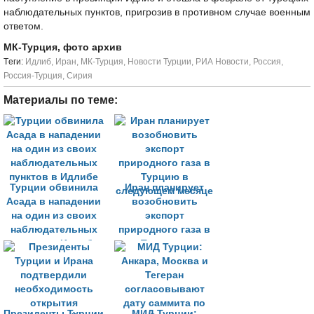
наблюдательных пунктов, пригрозив в противном случае военным
ответом.
МК-Турция, фото архив
Tеги:
Идлиб
,
Иран
,
МК-Турция
,
Новости Турции
,
РИА Новости
,
Россия
,
Россия-Турция
,
Сирия
Материалы по теме:
Турции обвинила
Иран планирует
Асада в нападении
возобновить
на один из своих
экспорт
наблюдательных
природного газа в
пунктов в Идлибе
Турцию в
следующем месяце
Президенты Турции
МИД Турции: