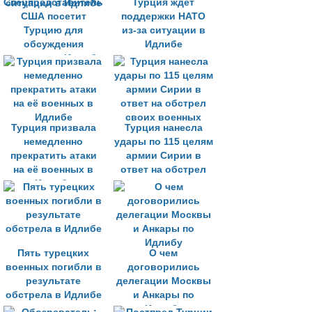
Спецпредставитель
Турция ждёт
США посетит
поддержки НАТО
Турцию для
из-за ситуации в
обсуждения
Идлибе
ситуации в Идлибе
Турция призвала
Турция нанесла
немедленно
удары по 115 целям
прекратить атаки
армии Сирии в
на её военных в
ответ на обстрел
Идлибе
своих военных
Пять турецких
О чем
военных погибли в
договорились
результате
делегации Москвы
обстрела в Идлибе
и Анкары по
Идлибу