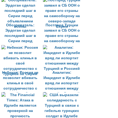
Обозреватель:
Постпред Турции
Эрдоган сделал
заявил в СБ ООН о
последний шаг в
праве его страны
Сирии перед
на самооборону на
объявлением
северо-западе
войны
Сирии
Небензя: Россия не
Аналитик:
позволит вбивать
Инцидент в Идлибе
клинья в своё
вряд ли испортит
сотрудничество с
отношения между
Турцией по Сирии
Турцией и Россией