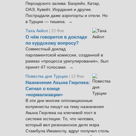
Персидского залива: Бахрейн, Катар,
ОАЭ, Кувейт, Иордания и другие.
Пострадали даже аэропорты и отели. Но
в Турции — тишина. →
Таха Акйол
| 23 Фев.
О чём говорится в докладе
по курдскому вопросу?
Совместный доклад
парламентской комиссии, созданной в
рамках «процесса урегулирования», был
принят 47 голосами. →
Повестка дня Турции
| 13 Фев.
Назначение Акына Гюрлека:
Сигнал о конце
«нормализации»
В эти дни многие оппозиционные
колумнисты пишут на тему назначения
Акына Гюрлека на ключевой пост в
системе юстиции. То, что человек,
который вел резонансное дело мэра
Стамбула Имамоглу, вдруг получил столь