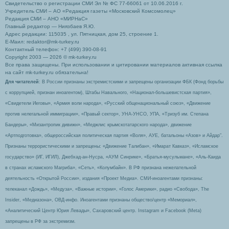
Свидетельство о регистрации СМИ Эл № ФС 77-66061 от 10.06.2016 г.
Учредитель СМИ – АО «Редакция газеты «Московский Комсомолец»
Редакция СМИ – АНО «МИРНаС»
Главный редактор — Ниязбаев Я.Ю.
Адрес редакции: 115035 , ул. Пятницкая, дом 25, строение 1.
Е-Маил: redaktor@mk-turkey.ru
Контактный телефон: +7 (499) 390-08-91
Copyright 2003 — 2026 © mk-turkey.ru
Все права защищены. При использовании и цитировании материалов активная ссылка
на сайт mk-turkey.ru обязательна!
Для читателей
: В России признаны экстремистскими и запрещены организации ФБК (Фонд борьбы
с коррупцией, признан иноагентом), Штабы Навального, «Национал-большевистская партия»,
«Свидетели Иеговы», «Армия воли народа», «Русский общенациональный союз», «Движение
против нелегальной иммиграции», «Правый сектор», УНА-УНСО, УПА, «Тризуб им. Степана
Бандеры», «Мизантропик дивижн», «Меджлис крымскотатарского народа», движение
«Артподготовка», общероссийская политическая партия «Воля», АУЕ, батальоны «Азов» и Айдар″.
Признаны террористическими и запрещены: «Движение Талибан», «Имарат Кавказ», «Исламское
государство» (ИГ, ИГИЛ), Джебхад-ан-Нусра, «АУМ Синрике», «Братья-мусульмане», «Аль-Каида
в странах исламского Магриба», «Сеть», «Колумбайн». В РФ признана нежелательной
деятельность «Открытой России», издания «Проект Медиа». СМИ-иноагентами признаны:
телеканал «Дождь», «Медуза», «Важные истории», «Голос Америки», радио «Свобода», The
Insider, «Медиазона», ОВД-инфо. Иноагентами признаны общество/центр «Мемориал»,
«Аналитический Центр Юрия Левады», Сахаровский центр. Instagram и Facebook (Metа)
запрещены в РФ за экстремизм.