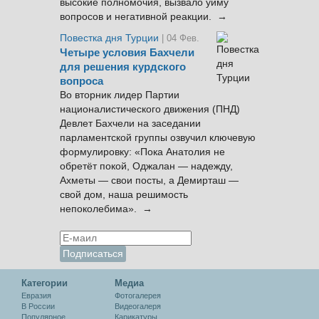
высокие полномочия, вызвало уйму
вопросов и негативной реакции. →
Повестка дня Турции
| 04 Фев.
Четыре условия Бахчели
для решения курдского
вопроса
Во вторник лидер Партии
националистического движения (ПНД)
Девлет Бахчели на заседании
парламентской группы озвучил ключевую
формулировку: «Пока Анатолия не
обретёт покой, Оджалан — надежду,
Ахметы — свои посты, а Демирташ —
свой дом, наша решимость
непоколебима». →
Категории
Медиа
Евразия
Фотогалерея
В России
Видеогалеря
Популярное
Карикатуры