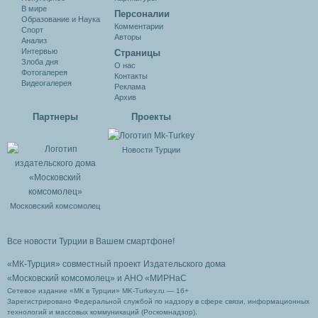
В мире
Персоналии
Образование и Наука
Комментарии
Спорт
Авторы
Анализ
Интервью
Cтраницы
Злоба дня
О нас
Фотогалерея
Контакты
Видеогалерея
Реклама
Архив
Партнеры
Проекты
Новости Турции
Московский комсомолец
Все новости Турции в Вашем смартфоне!
«МК-Турция» совместный проект Издательского дома
«Московский комсомолец»
и АНО «МИРНаС
Сетевое издание «МК в Турции» MK-Turkey.ru — 16+
Зарегистрировано Федеральной службой по надзору в сфере связи, информационных
технологий и массовых коммуникаций (Роскомнадзор).