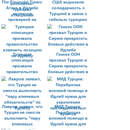
The Financial Times:
США выразили
Атака в Идлибе
солидарность с
является
Турцией в связи с
проверкой на
гибелью турецких
прочность
солдат в Идлибе
российско-
турецких
отношений
Турецкая
Генсек ООН
оппозиция
призвал Турцию и
призвала
Сирию прекратить
правительство
боевые действия в
изменить позицию
Идлибе
по Идлибу
Лавров заявил, что
МИД Турции:
Турция не смогла
Переброска
выполнить "пару
военной помощи в
ключевых
Идлиб нужна для
обязательств" по
укрепления