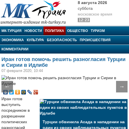
8 августа 2026
суббота
московское время
12:23
МК-Турция
МК-ТУРЦИЯ
НОВОСТИ
ПОЛИТИКА
ОБЩЕСТВО
ТУРИЗМ
ЭКОНОМИКА
КУЛЬТУРА
БЕЗОПАСНОСТЬ
ПРОИСШЕСТВИЯ
КОММЕНТАРИИ
Иран готов помочь решить разногласия Турции
и Сирии в Идлибе
07 февраля 2020, 10:44
←
→
Иран готов
выступить
посредником в
разрешении
политических
Турции обвинила Асада в нападении на
разногласий
один из своих наблюдательных пунктов