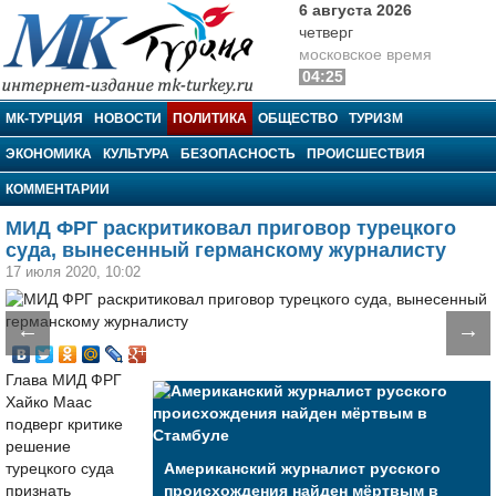
6 августа 2026
четверг
московское время
04:25
МК-Турция
МК-ТУРЦИЯ
НОВОСТИ
ПОЛИТИКА
ОБЩЕСТВО
ТУРИЗМ
ЭКОНОМИКА
КУЛЬТУРА
БЕЗОПАСНОСТЬ
ПРОИСШЕСТВИЯ
КОММЕНТАРИИ
МИД ФРГ раскритиковал приговор турецкого
суда, вынесенный германскому журналисту
17 июля 2020, 10:02
←
→
Глава МИД ФРГ
Хайко Маас
подверг критике
решение
турецкого суда
Американский журналист русского
признать
происхождения найден мёртвым в