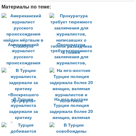
Материалы по теме:
Американский
Прокуратура
журналист
требует тюремного
русского
заключения для
происхождения
журналистов,
найден мёртвым в
написавших о
Стамбуле
гибели разведчика
в Ливии
В Турции
На юго-востоке
журналиста
Турции полиция
задержали за
задержала более 20
критику
женщин, включая
«Воскресшего
журналистов и
Эртугрула»
политиков