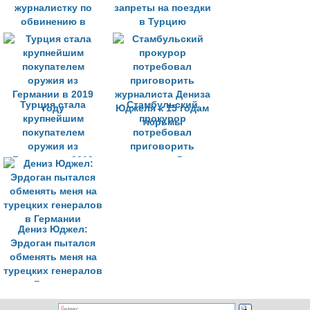
журналистку по
запреты на поездки
обвинению в
в Турцию
шпионаже
Турция стала
Стамбульский
крупнейшим
прокурор
покупателем
потребовал
оружия из
приговорить
Германии в 2019
журналиста Дениза
году
Юджеля к 15 годам
тюрьмы
Дениз Юджел:
Эрдоган пытался
обменять меня на
турецких генералов
в Германии