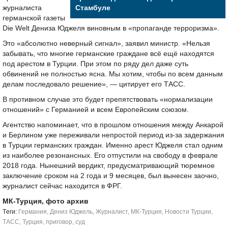
журналиста
Стамбуле
германской газеты
Die Welt Дениза Юджеля виновным в «пропаганде терроризма».
Это «абсолютно неверный сигнал», заявил министр. «Нельзя
забывать, что многие германские граждане всё ещё находятся
под арестом в Турции. При этом по ряду дел даже суть
обвинений не полностью ясна. Мы хотим, чтобы по всем данным
делам последовало решение», — цитирует его ТАСС.
В противном случае это будет препятствовать «нормализации
отношений» с Германией и всем Европейским союзом.
Агентство напоминает, что в прошлом отношения между Анкарой
и Берлином уже переживали непростой период из-за задержания
в Турции германских граждан. Именно арест Юджеля стал одним
из наиболее резонансных. Его отпустили на свободу в феврале
2018 года. Нынешний вердикт, предусматривающий тюремное
заключение сроком на 2 года и 9 месяцев, был вынесен заочно,
журналист сейчас находится в ФРГ.
МК-Турция, фото архив
Tеги:
Германия
,
Дениз Юджель
,
Журналист
,
МК-Турция
,
Новости Турции
,
ТАСС
,
Турция
,
приговор
,
суд