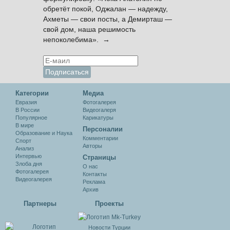
обретёт покой, Оджалан — надежду,
Ахметы — свои посты, а Демирташ —
свой дом, наша решимость
непоколебима». →
Категории
Медиа
Евразия
Фотогалерея
В России
Видеогалеря
Популярное
Карикатуры
В мире
Персоналии
Образование и Наука
Комментарии
Спорт
Авторы
Анализ
Интервью
Cтраницы
Злоба дня
О нас
Фотогалерея
Контакты
Видеогалерея
Реклама
Архив
Партнеры
Проекты
Новости Турции