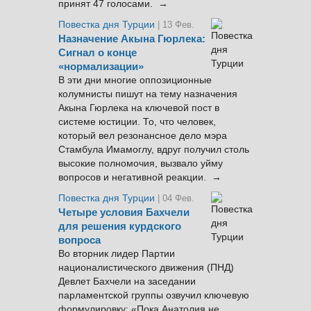
принят 47 голосами. →
Повестка дня Турции
| 13 Фев.
Назначение Акына Гюрлека:
Сигнал о конце
«нормализации»
В эти дни многие оппозиционные
колумнисты пишут на тему назначения
Акына Гюрлека на ключевой пост в
системе юстиции. То, что человек,
который вел резонансное дело мэра
Стамбула Имамоглу, вдруг получил столь
высокие полномочия, вызвало уйму
вопросов и негативной реакции. →
Повестка дня Турции
| 04 Фев.
Четыре условия Бахчели
для решения курдского
вопроса
Во вторник лидер Партии
националистического движения (ПНД)
Девлет Бахчели на заседании
парламентской группы озвучил ключевую
формулировку: «Пока Анатолия не