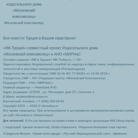
Московский комсомолец
Все новости Турции в Вашем смартфоне!
«МК-Турция» совместный проект Издательского дома
«Московский комсомолец»
и АНО «МИРНаС
Сетевое издание «МК в Турции» MK-Turkey.ru — 16+
Зарегистрировано Федеральной службой по надзору в сфере связи, информационных
технологий и массовых коммуникаций (Роскомнадзор).
Свидетельство о регистрации СМИ Эл № ФС 77-66061 от 10.06.2016 г.
Учредитель СМИ – АО «Редакция газеты «Московский Комсомолец»
Редакция СМИ – АНО «МИРНаС»
Главный редактор — Ниязбаев Я.Ю.
Адрес редакции: 115035 , ул. Пятницкая, дом 25, строение 1.
Е-Маил: redaktor@mk-turkey.ru
Контактный телефон: +7 (499) 390-08-91
Copyright 2003 — 2026 © mk-turkey.ru
Все права защищены. При использовании и цитировании материалов активная ссылка
на сайт mk-turkey.ru обязательна!
Для читателей
: В России признаны экстремистскими и запрещены организации ФБК (Фонд борьбы
с коррупцией, признан иноагентом), Штабы Навального, «Национал-большевистская партия»,
«Свидетели Иеговы», «Армия воли народа», «Русский общенациональный союз», «Движение