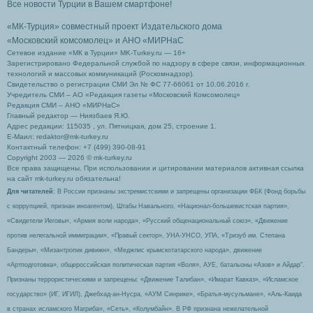
Все новости Турции в Вашем смартфоне!
«МК-Турция» совместный проект Издательского дома
«Московский комсомолец»
и АНО «МИРНаС
Сетевое издание «МК в Турции» MK-Turkey.ru — 16+
Зарегистрировано Федеральной службой по надзору в сфере связи, информационных
технологий и массовых коммуникаций (Роскомнадзор).
Свидетельство о регистрации СМИ Эл № ФС 77-66061 от 10.06.2016 г.
Учредитель СМИ – АО «Редакция газеты «Московский Комсомолец»
Редакция СМИ – АНО «МИРНаС»
Главный редактор — Ниязбаев Я.Ю.
Адрес редакции: 115035 , ул. Пятницкая, дом 25, строение 1.
Е-Маил: redaktor@mk-turkey.ru
Контактный телефон: +7 (499) 390-08-91
Copyright 2003 — 2026 © mk-turkey.ru
Все права защищены. При использовании и цитировании материалов активная ссылка
на сайт mk-turkey.ru обязательна!
Для читателей
: В России признаны экстремистскими и запрещены организации ФБК (Фонд борьбы
с коррупцией, признан иноагентом), Штабы Навального, «Национал-большевистская партия»,
«Свидетели Иеговы», «Армия воли народа», «Русский общенациональный союз», «Движение
против нелегальной иммиграции», «Правый сектор», УНА-УНСО, УПА, «Тризуб им. Степана
Бандеры», «Мизантропик дивижн», «Меджлис крымскотатарского народа», движение
«Артподготовка», общероссийская политическая партия «Воля», АУЕ, батальоны «Азов» и Айдар″.
Признаны террористическими и запрещены: «Движение Талибан», «Имарат Кавказ», «Исламское
государство» (ИГ, ИГИЛ), Джебхад-ан-Нусра, «АУМ Синрике», «Братья-мусульмане», «Аль-Каида
в странах исламского Магриба», «Сеть», «Колумбайн». В РФ признана нежелательной