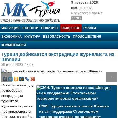
9 августа 2026
воскресенье
московское время
11:02
МК-Турция
МК-ТУРЦИЯ
НОВОСТИ
ПОЛИТИКА
ОБЩЕСТВО
ТУРИЗМ
ЭКОНОМИКА
КУЛЬТУРА
БЕЗОПАСНОСТЬ
ПРОИСШЕСТВИЯ
КОММЕНТАРИИ
Турция добивается экстрадиции журналиста из
Швеции
30 июня 2020, 15:08
←
→
Стамбульский суд
потребовал
экстрадиции
турецкого
журналиста, ныне
СМИ: Турция вызвала посла Швеции
проживающего в
из-за «поддержки Стокгольмом
Швеции, за якобы
террористических организаций»