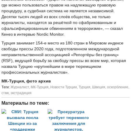
где можно пользоваться правом на надлежащую правовую
процедуру, а судебная система не является независимой.
Десятки тысяч людей из всех слоёв общества, не только
журналисты, находятся за решёткой по сфабрикованным и
сфальсифицированным обвинениям в терроризме», — сказал
Кенез в интервью Nordic Monitor.
Турция занимает 154-е место из 180 стран в Мировом индексе
свободы прессы 2020 года, подготовленном международной
неправительственной ассоциацией «Репортёры без границ»
(RSF), ведущей борьбу за свободу прессы во всем мир, которая
назвала Турцию «крупнейшим в мире тюремщиком
профессиональных журналистов».
МК-Турция, фото архив
Tеги:
Журналист
,
МК-Турция
,
Новости Турции
,
Турция
,
Швеция
,
оскорбление
,
стмк
,
экстрадиция
Материалы по теме: