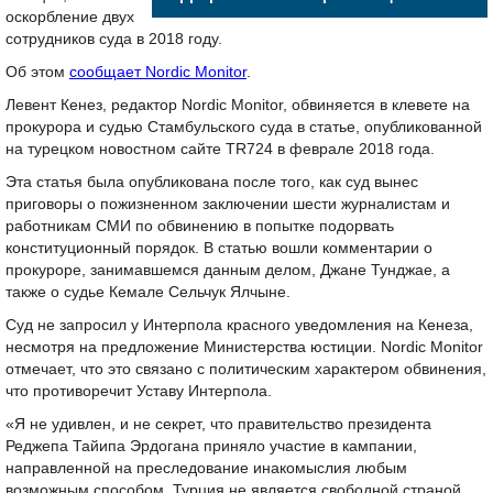
оскорбление двух
сотрудников суда в 2018 году.
Об этом
сообщает Nordic Monitor
.
Левент Кенез, редактор Nordic Monitor, обвиняется в клевете на
прокурора и судью Стамбульского суда в статье, опубликованной
на турецком новостном сайте TR724 в феврале 2018 года.
Эта статья была опубликована после того, как суд вынес
приговоры о пожизненном заключении шести журналистам и
работникам СМИ по обвинению в попытке подорвать
конституционный порядок. В статью вошли комментарии о
прокуроре, занимавшемся данным делом, Джане Тунджае, а
также о судье Кемале Сельчук Ялчыне.
Суд не запросил у Интерпола красного уведомления на Кенеза,
несмотря на предложение Министерства юстиции. Nordic Monitor
отмечает, что это связано с политическим характером обвинения,
что противоречит Уставу Интерпола.
«Я не удивлен, и не секрет, что правительство президента
Реджепа Тайипа Эрдогана приняло участие в кампании,
направленной на преследование инакомыслия любым
возможным способом. Турция не является свободной страной,