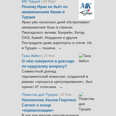
МК-Турция
| 04 Март
Почему Иран не бьёт по
американским базам в
Турции
Иран уже несколько дней обстреливает
американские базы в странах
Персидского залива: Бахрейн, Катар,
ОАЭ, Кувейт, Иордания и другие.
Пострадали даже аэропорты и отели. Но
в Турции — тишина. →
Таха Акйол
| 23 Фев.
О чём говорится в докладе
по курдскому вопросу?
Совместный доклад
парламентской комиссии, созданной в
рамках «процесса урегулирования», был
принят 47 голосами. →
Повестка дня Турции
| 13 Фев.
Назначение Акына Гюрлека:
Сигнал о конце
«нормализации»
В эти дни многие оппозиционные