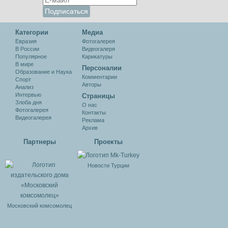
Категории
Медиа
Евразия
Фотогалерея
В России
Видеогалеря
Популярное
Карикатуры
В мире
Персоналии
Образование и Наука
Комментарии
Спорт
Авторы
Анализ
Интервью
Cтраницы
Злоба дня
О нас
Фотогалерея
Контакты
Видеогалерея
Реклама
Архив
Партнеры
Проекты
Новости Турции
Московский комсомолец