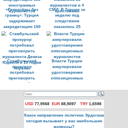
«Репортёры без
СМИ: В Турции за
границ»: Турция
неделю под
задерживает
следствием
аккредитацию 150
оказались 25
иностранных
журналистов и 4
журналистов
арестованы
Стамбульский
Власти Турции
прокурор
аннулировали
потребовал
удостоверения
приговорить
оппозиционных
журналиста Дениза
журналистов
Юджеля к 15 годам
тюрьмы
USD
77,9568
EUR
88,9097
TRY
1,6598
Какое направление политики Эрдогана
сегодня вызывает у вас наибольшие
вопросы?