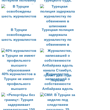
потеряли половину
турецкого суда,
своих читателей
вынесенный
германскому
журналисту
В Турции
Турецкая полиция
освобождены
задержала
шесть журналистов
журналистку по
обвинению в
шпионаже
40% журналистов в
Журналистке,
Турции не имеют
написавшей о
профильного
собственности
высшего
Албайрака вдоль
образования
канала Стамбул,
грозит два года
тюрьмы