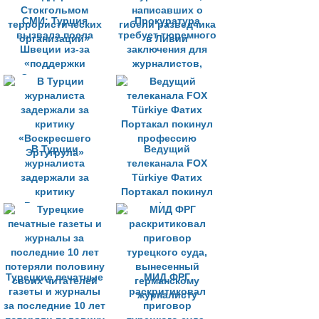
СМИ: Турция
Прокуратура
вызвала посла
требует тюремного
Швеции из-за
заключения для
«поддержки
журналистов,
Стокгольмом
написавших о
террористических
гибели разведчика
организаций»
в Ливии
В Турции
Ведущий
журналиста
телеканала FOX
задержали за
Türkiye Фатих
критику
Портакал покинул
«Воскресшего
профессию
Эртугрула»
Турецкие печатные
МИД ФРГ
газеты и журналы
раскритиковал
за последние 10 лет
приговор