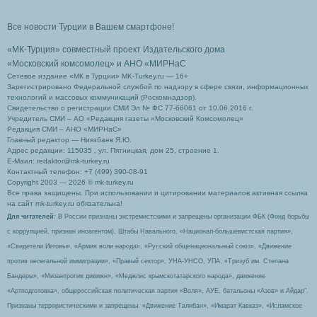
Все новости Турции в Вашем смартфоне!
«МК-Турция» совместный проект Издательского дома
«Московский комсомолец»
и АНО «МИРНаС
Сетевое издание «МК в Турции» MK-Turkey.ru — 16+
Зарегистрировано Федеральной службой по надзору в сфере связи, информационных
технологий и массовых коммуникаций (Роскомнадзор).
Свидетельство о регистрации СМИ Эл № ФС 77-66061 от 10.06.2016 г.
Учредитель СМИ – АО «Редакция газеты «Московский Комсомолец»
Редакция СМИ – АНО «МИРНаС»
Главный редактор — Ниязбаев Я.Ю.
Адрес редакции: 115035 , ул. Пятницкая, дом 25, строение 1.
Е-Маил: redaktor@mk-turkey.ru
Контактный телефон: +7 (499) 390-08-91
Copyright 2003 — 2026 © mk-turkey.ru
Все права защищены. При использовании и цитировании материалов активная ссылка
на сайт mk-turkey.ru обязательна!
Для читателей
: В России признаны экстремистскими и запрещены организации ФБК (Фонд борьбы
с коррупцией, признан иноагентом), Штабы Навального, «Национал-большевистская партия»,
«Свидетели Иеговы», «Армия воли народа», «Русский общенациональный союз», «Движение
против нелегальной иммиграции», «Правый сектор», УНА-УНСО, УПА, «Тризуб им. Степана
Бандеры», «Мизантропик дивижн», «Меджлис крымскотатарского народа», движение
«Артподготовка», общероссийская политическая партия «Воля», АУЕ, батальоны «Азов» и Айдар″.
Признаны террористическими и запрещены: «Движение Талибан», «Имарат Кавказ», «Исламское