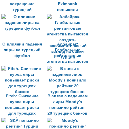
сокращение
Eximbank
турецкой
повысили
экономики на 3 % в
проценты по
2019 году
кредитам
О влиянии падения
Албайрак:
лиры на турецкий
Глобальные
футбол
рейтинговые
агентства пытаются
создать
пессимистический
взгляд на банки
Турции
Fitch: Снижение
В связи с падением
курса лиры
лиры Moody's
повышает риски
понизило рейтинг
для турецких
20 турецких банков
банков