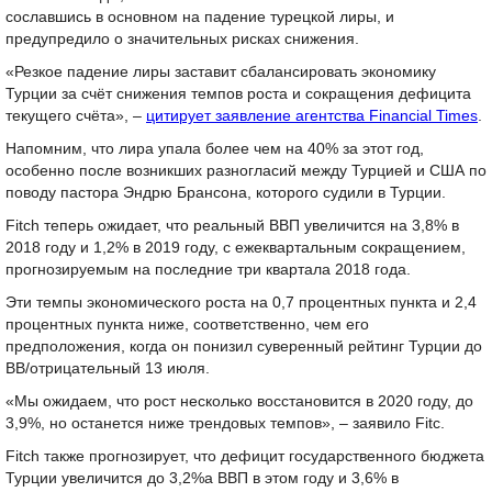
сославшись в основном на падение турецкой лиры, и
предупредило о значительных рисках снижения.
«Резкое падение лиры заставит сбалансировать экономику
Турции за счёт снижения темпов роста и сокращения дефицита
текущего счёта», –
цитирует заявление агентства Financial Times
.
Напомним, что лира упала более чем на 40% за этот год,
особенно после возникших разногласий между Турцией и США по
поводу пастора Эндрю Брансона, которого судили в Турции.
Fitch теперь ожидает, что реальный ВВП увеличится на 3,8% в
2018 году и 1,2% в 2019 году, с ежеквартальным сокращением,
прогнозируемым на последние три квартала 2018 года.
Эти темпы экономического роста на 0,7 процентных пункта и 2,4
процентных пункта ниже, соответственно, чем его
предположения, когда он понизил суверенный рейтинг Турции до
BB/отрицательный 13 июля.
«Мы ожидаем, что рост несколько восстановится в 2020 году, до
3,9%, но останется ниже трендовых темпов», – заявило Fitc.
Fitch также прогнозирует, что дефицит государственного бюджета
Турции увеличится до 3,2%а ВВП в этом году и 3,6% в