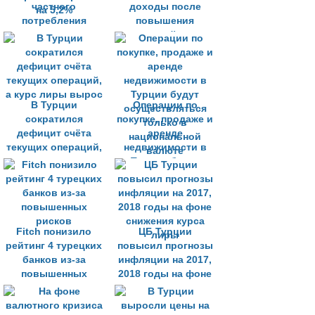
частного
доходы после
потребления
повышения
турецкая экономика
процентной ставки
во втором
квартале выросла
на 5,2%
В Турции
Операции по
сократился
покупке, продаже и
дефицит счёта
аренде
текущих операций,
недвижимости в
а курс лиры вырос
Турции будут
осуществляться
только в
национальной
валюте
Fitch понизило
ЦБ Турции
рейтинг 4 турецких
повысил прогнозы
банков из-за
инфляции на 2017,
повышенных
2018 годы на фоне
рисков
снижения курса
лиры