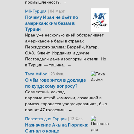
промышленность. →
МК-Турция
| 04 Март
Почему Иран не бьёт по
американским базам в
Турции
Иран уже несколько дней обстреливает
американские базы в странах
Персидского залива: Бахрейн, Катар,
ОАЭ, Кувейт, Иордания и другие.
Пострадали даже аэропорты и отели. Но
в Турции — тишина. →
Таха Акйол
| 23 Фев.
О чём говорится в докладе
по курдскому вопросу?
Совместный доклад
парламентской комиссии, созданной в
рамках «процесса урегулирования», был
принят 47 голосами. →
Повестка дня Турции
| 13 Фев.
Назначение Акына Гюрлека:
Сигнал о конце