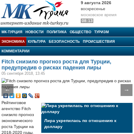
9 августа 2026
воскресенье
московское время
08:13
МК-Турция
МК-ТУРЦИЯ
НОВОСТИ
ПОЛИТИКА
ОБЩЕСТВО
ТУРИЗМ
ЭКОНОМИКА
КУЛЬТУРА
БЕЗОПАСНОСТЬ
ПРОИСШЕСТВИЯ
КОММЕНТАРИИ
Fitch снизило прогноз роста для Турции,
предупредив о рисках падения лиры
05 сентября 2018, 13:45
←
→
Рейтинговое
агентство Fitch
снизило прогноз
экономического
Лира укрепилась по отношению к
роста Турции на
доллару
2018-2020 годы,