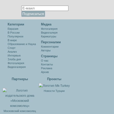
Категории
Медиа
Евразия
Фотогалерея
В России
Видеогалеря
Популярное
Карикатуры
В мире
Персоналии
Образование и Наука
Комментарии
Спорт
Авторы
Анализ
Интервью
Cтраницы
Злоба дня
О нас
Фотогалерея
Контакты
Видеогалерея
Реклама
Архив
Партнеры
Проекты
Новости Турции
Московский комсомолец