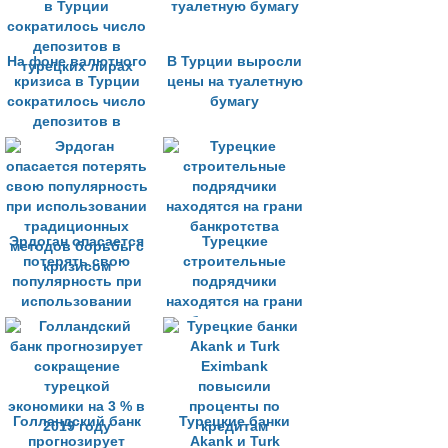
На фоне валютного
В Турции выросли
кризиса в Турции
цены на туалетную
сократилось число
бумагу
депозитов в
турецких лирах
Эрдоган опасается
Турецкие
потерять свою
строительные
популярность при
подрядчики
использовании
находятся на грани
традиционных
банкротства
методов борьбы с
кризисом
Голландский банк
Турецкие банки
прогнозирует
Akank и Turk