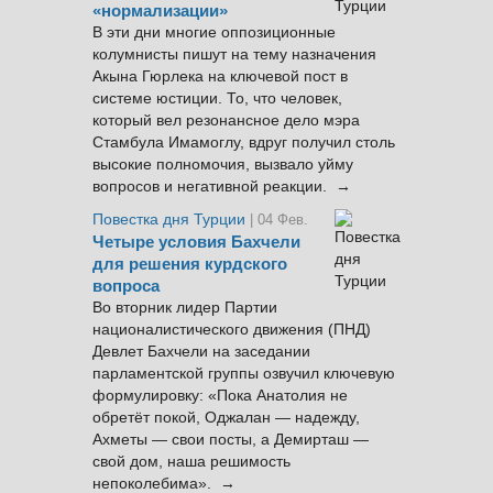
«нормализации»
В эти дни многие оппозиционные
колумнисты пишут на тему назначения
Акына Гюрлека на ключевой пост в
системе юстиции. То, что человек,
который вел резонансное дело мэра
Стамбула Имамоглу, вдруг получил столь
высокие полномочия, вызвало уйму
вопросов и негативной реакции. →
Повестка дня Турции
| 04 Фев.
Четыре условия Бахчели
для решения курдского
вопроса
Во вторник лидер Партии
националистического движения (ПНД)
Девлет Бахчели на заседании
парламентской группы озвучил ключевую
формулировку: «Пока Анатолия не
обретёт покой, Оджалан — надежду,
Ахметы — свои посты, а Демирташ —
свой дом, наша решимость
непоколебима». →