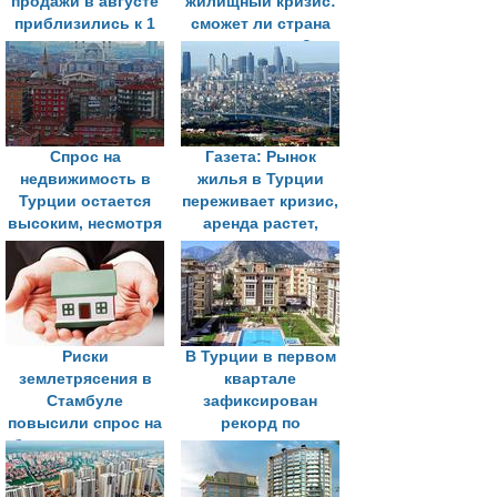
продажи в августе
жилищный кризис:
приблизились к 1
сможет ли страна
млн единиц
справиться?
Спрос на
Газета: Рынок
недвижимость в
жилья в Турции
Турции остается
переживает кризис,
высоким, несмотря
аренда растет,
на рост цен
множество квартир
пустует
Риски
В Турции в первом
землетрясения в
квартале
Стамбуле
зафиксирован
повысили спрос на
рекорд по
безопасное жилье
продажам
недвижимости