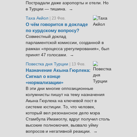
Пострадали даже аэропорты и отели. Но
в Турции — тишина. →
Таха Акйол
| 23 Фев.
О чём говорится в докладе
по курдскому вопросу?
Совместный доклад
парламентской комиссии, созданной в
рамках «процесса урегулирования», был
принят 47 голосами. →
Повестка дня Турции
| 13 Фев.
Назначение Акына Гюрлека:
Сигнал о конце
«нормализации»
В эти дни многие оппозиционные
колумнисты пишут на тему назначения
Акына Гюрлека на ключевой пост в
системе юстиции. То, что человек,
который вел резонансное дело мэра
Стамбула Имамоглу, вдруг получил столь
высокие полномочия, вызвало уйму
вопросов и негативной реакции. →