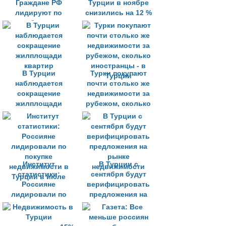
Граждане РФ
Турции в ноябре
лидируют по
снизились на 12 %
приобретению
в реальном
жилья в Турции
выражении
В Турции
Турки покупают
наблюдается
почти столько же
сокращение
недвижимости за
жилплощади
рубежом, сколько
квартир
иностранцы - в
Турции
Институт
В Турции с
статистики:
сентября будут
Россияне
верифицировать
лидировали по
предложения на
покупке
рынке
недвижимости в
недвижимости
Турции в июле