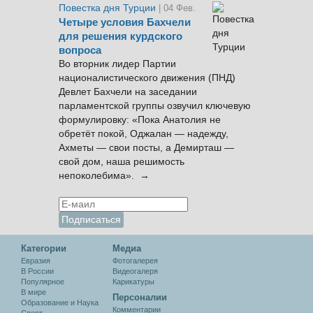
Повестка дня Турции
| 04 Фев.
Четыре условия Бахчели
для решения курдского
вопроса
Во вторник лидер Партии
националистического движения (ПНД)
Девлет Бахчели на заседании
парламентской группы озвучил ключевую
формулировку: «Пока Анатолия не
обретёт покой, Оджалан — надежду,
Ахметы — свои посты, а Демирташ —
свой дом, наша решимость
непоколебима». →
Категории
Медиа
Евразия
Фотогалерея
В России
Видеогалеря
Популярное
Карикатуры
В мире
Персоналии
Образование и Наука
Комментарии