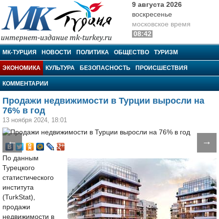
9 августа 2026
воскресенье
московское время
08:42
МК-Турция
МК-ТУРЦИЯ
НОВОСТИ
ПОЛИТИКА
ОБЩЕСТВО
ТУРИЗМ
ЭКОНОМИКА
КУЛЬТУРА
БЕЗОПАСНОСТЬ
ПРОИСШЕСТВИЯ
КОММЕНТАРИИ
Продажи недвижимости в Турции выросли на
76% в год
13 ноября 2024, 18:01
←
→
По данным
Турецкого
статистического
института
(TurkStat),
продажи
недвижимости в