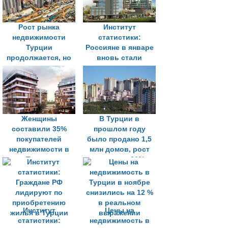
Рост рынка
Институт
недвижимости
статистики:
Турции
Россияне в январе
продолжается, но
вновь стали
замедленными
лидерами по
темпами
покупке жилья в
Турции
Женщины
В Турции в
составили 35%
прошлом году
покупателей
было продано 1,5
недвижимости в
млн домов, рост
Турции
составил 21%
Институт
Цены на
статистики:
недвижимость в