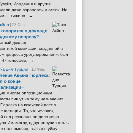
увейт, Иордания и другие.
дали даже аэропорты и отели. Но
ции — тишина. →
Акйол
| 23 Фев.
 говорится в докладе
рдскому вопросу?
стный доклад
ентской комиссии, созданной в
х «процесса урегулирования», был
т 47 голосами. →
тка дня Турции
| 13 Фев.
чение Акына Гюрлека:
л о конце
ализации»
 дни многие оппозиционные
нисты пишут на тему назначения
Гюрлека на ключевой пост в
е юстиции. То, что человек,
ый вел резонансное дело мэра
ла Имамоглу, вдруг получил столь
ие полномочия, вызвало уйму