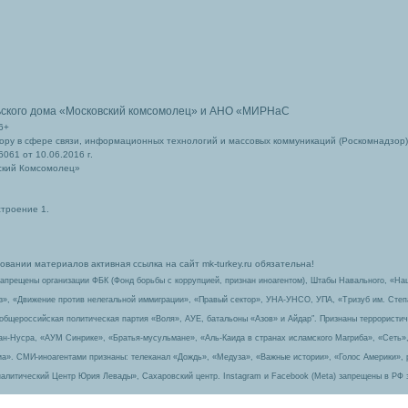
ьского дома
«Московский комсомолец»
и АНО «МИРНаС
6+
ру в сфере связи, информационных технологий и массовых коммуникаций (Роскомнадзор)
061 от 10.06.2016 г.
ский Комсомолец»
строение 1.
вании материалов активная ссылка на сайт mk-turkey.ru обязательна!
запрещены организации ФБК (Фонд борьбы с коррупцией, признан иноагентом), Штабы Навального, «На
з», «Движение против нелегальной иммиграции», «Правый сектор», УНА-УНСО, УПА, «Тризуб им. Сте
 общероссийская политическая партия «Воля», АУЕ, батальоны «Азов» и Айдар″. Признаны террорист
-ан-Нусра, «АУМ Синрике», «Братья-мусульмане», «Аль-Каида в странах исламского Магриба», «Сеть»
а». СМИ-иноагентами признаны: телеканал «Дождь», «Медуза», «Важные истории», «Голос Америки», 
алитический Центр Юрия Левады», Сахаровский центр. Instagram и Facebook (Metа) запрещены в РФ 