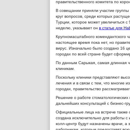
правительственного комитета по коро
В совещании приняли участие группы 
круг вопросов, среди которых растущ
Турции, которое может увеличиться с 
неделю, указывает он
в статье для Ha
Крупномасштабного комендантского ча
настоящее время пока нет, но правите
вирус. Изначально было создано 16 ц
городах по всей стране будет сформи
По данным Сарыкая, самая длинная ч
клиникам.
Поскольку клиники представляют высо
лечения и в связи с тем, что многие 
городах, правительство рассматривает
Решение о работе стоматологических 
дальнейших консультаций с бизнес-гр
Официальные лица на встрече также
создана исключительно для работы с
колл-центр будут назначены врачи, а
работникам, которые предоставят в