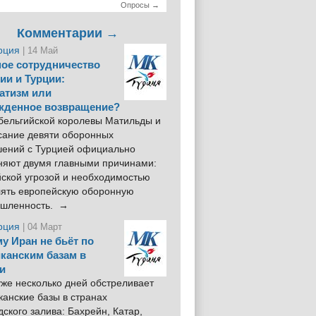
Опросы →
Комментарии →
рция
| 14 Май
ое сотрудничество
ии и Турции:
атизм или
жденное возвращение?
 бельгийской королевы Матильды и
сание девяти оборонных
шений с Турцией официально
няют двумя главными причинами:
йской угрозой и необходимостью
лять европейскую оборонную
шленность. →
рция
| 04 Март
у Иран не бьёт по
канским базам в
и
же несколько дней обстреливает
анские базы в странах
ского залива: Бахрейн, Катар,