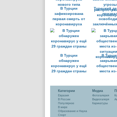
В Турции
Турецкий де
зафиксирована
призва
первая смерть от
освободи
коронавируса
заключённых
нового типа
угрозы
распростра
коронавир
В Турции
В Турци
обнаружен
закрыва
коронавирус у ещё
обществен
29 граждан страны
места из-
ситуации
коронавир
Категории
Медиа
П
Евразия
Фотогалерея
К
В России
Видеогалеря
А
Популярное
Карикатуры
В мире
Образование и Наука
Спорт