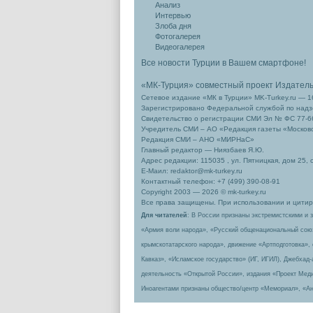
Анализ
Интервью
Злоба дня
Фотогалерея
Видеогалерея
Все новости Турции в Вашем смартфоне!
«МК-Турция» совместный проект Издател
Сетевое издание «МК в Турции» MK-Turkey.ru — 1
Зарегистрировано Федеральной службой по надзо
Свидетельство о регистрации СМИ Эл № ФС 77-66
Учредитель СМИ – АО «Редакция газеты «Москов
Редакция СМИ – АНО «МИРНаС»
Главный редактор — Ниязбаев Я.Ю.
Адрес редакции: 115035 , ул. Пятницкая, дом 25, 
Е-Маил: redaktor@mk-turkey.ru
Контактный телефон: +7 (499) 390-08-91
Copyright 2003 — 2026 © mk-turkey.ru
Все права защищены. При использовании и цитиро
Для читателей
: В России признаны экстремистскими и 
«Армия воли народа», «Русский общенациональный сою
крымскотатарского народа», движение «Артподготовка»,
Кавказ», «Исламское государство» (ИГ, ИГИЛ), Джебхад
деятельность «Открытой России», издания «Проект Меди
Иноагентами признаны общество/центр «Мемориал», «Ан