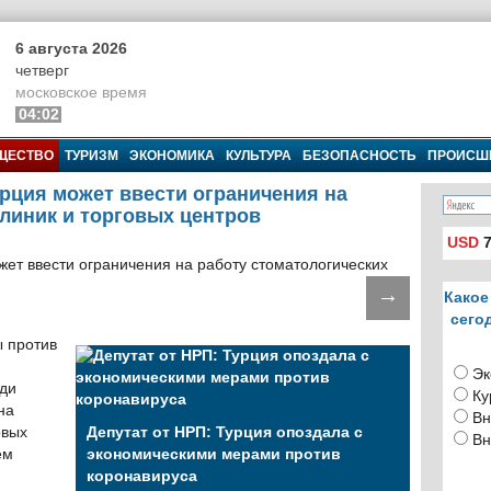
6 августа 2026
четверг
московское время
04:02
ЩЕСТВО
ТУРИЗМ
ЭКОНОМИКА
КУЛЬТУРА
БЕЗОПАСНОСТЬ
ПРОИСШ
урция может ввести ограничения на
клиник и торговых центров
USD
7
→
Какое
сего
 против
Эк
еди
Ку
на
Вн
овых
Депутат от НРП: Турция опоздала с
Вн
ем
экономическими мерами против
коронавируса