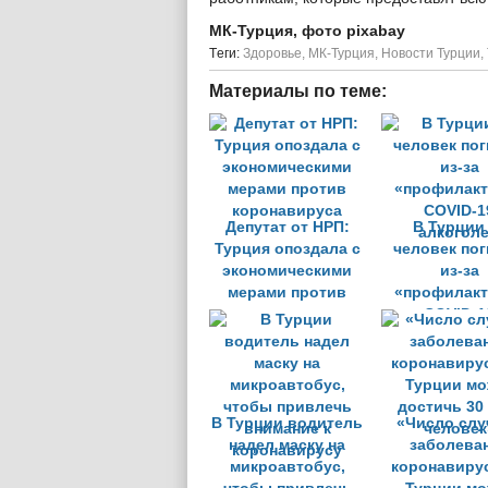
МК-Турция, фото pixabay
Tеги:
Здоровье
,
МК-Турция
,
Новости Турции
,
Материалы по теме:
Депутат от НРП:
В Турции
Турция опоздала с
человек по
экономическими
из-за
мерами против
«профилакт
коронавируса
COVID-1
алкогол
В Турции водитель
«Число слу
надел маску на
заболева
микроавтобус,
коронавиру