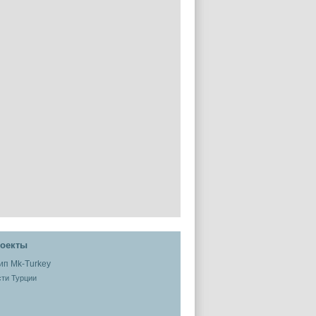
оекты
ти Турции