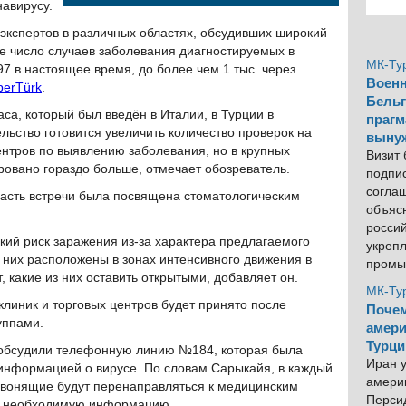
навирусу.
экспертов в различных областях, обсудивших широкий
ее число случаев заболевания диагностируемых в
МК-Ту
97 в настоящее время, до более чем 1 тыс. через
Военн
berTürk
.
Бельг
са, который был введён в Италии, в Турции в
прагм
льство готовится увеличить количество проверок на
выну
ентров по выявлению заболевания, но в крупных
Визит
ровано гораздо больше, отмечает обозреватель.
подпи
согла
асть встречи была посвящена стоматологическим
объяс
росси
кий риск заражения из-за характера предлагаемого
укреп
из них расположены в зонах интенсивного движения в
промы
, какие из них оставить открытыми, добавляет он.
МК-Ту
клиник и торговых центров будет принято после
Почем
уппами.
амери
Турци
 обсудили телефонную линию №184, которая была
Иран у
 информацией о вирусе. По словам Сарыкайя, в каждый
америк
 звонящие будут перенаправляться к медицинским
Персид
сю необходимую информацию.