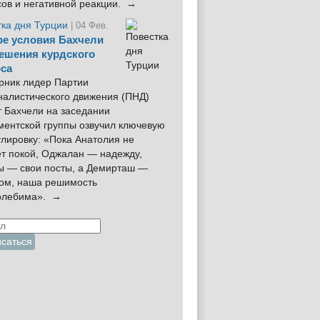
сов и негативной реакции. →
тка дня Турции
| 04 Фев.
е условия Бахчели
ешения курдского
са
рник лидер Партии
налистического движения (ПНД)
 Бахчели на заседании
ментской группы озвучил ключевую
лировку: «Пока Анатолия не
ёт покой, Оджалан — надежду,
ы — свои посты, а Демирташ —
дом, наша решимость
олебима». →