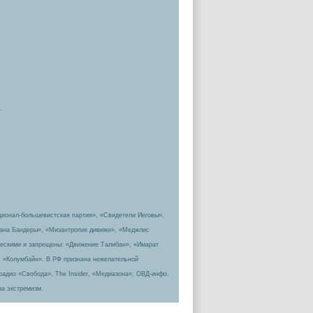
.
ционал-большевистская партия», «Свидетели Иеговы»,
пана Бандеры», «Мизантропик дивижн», «Меджлис
ическими и запрещены: «Движение Талибан», «Имарат
, «Колумбайн». В РФ признана нежелательной
радио «Свобода», The Insider, «Медиазона», ОВД-инфо.
за экстремизм.