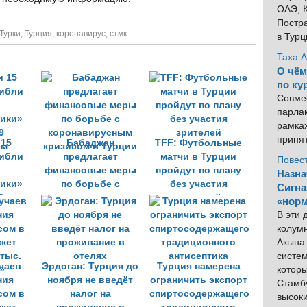
ОАЭ, К
Постра
Турки
,
Турция
,
коронавирус
,
стмк
в Тур
Таха 
О чём
по ку
Совме
парлам
рамка
приня
 15
Бабаджан
TFF: Футбольные
гибли
предлагает
матчи в Турции
Повес
финансовые меры
пройдут по плану
Назна
ики»
по борьбе с
без участия
Сигна
9
коронавирусным
зрителей
«норм
ем
кризисом в Турции
В эти
колум
Акына 
систем
чаев
Эрдоган: Турция до
Турция намерена
котор
ния
ноября не введёт
ограничить экспорт
Стамбу
сом в
налог на
спиртосодержащего
высок