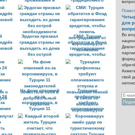
жет
проживание в
традиционного
вопро
 тыс.
отелях
антисептика
Повес
»
Четыр
для р
вопро
Во вто
й
Эрдоган призвал
СМИ: Турция
нацио
редрёк
граждан страны не
обратится в Фонд
Девлет
 новой
выходить из дома
гарантирования
парла
без острой
кредитов, чтобы
форму
необходимости
помочь
обрет
пострадавшей от
Ахмет
коронавируса
свой 
экономике
непок
и
На фоне опасений
Турецкие
 24
из-за
профсоюзы
 за
коронавируса, в
требуют
нение
Турции 11
оплачиваемого
й
законодателей
отпуска и
и о
поместили себя в
повышения пенсий
усе
добровольный
в связи со
карантин
вспышкой