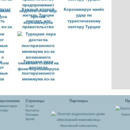
коронавируса
путат
Каждый второй
Коронавирус нанёс
л
житель Турции
удар по
ть
считает, что
туристическому
 из-за
правительство
сектору Турции
предпринимает
нения
недостаточно мер
уса
против
коронавируса
и
Турецкая лира
ют
достигла
ные
посткризисного
за
минимума из-за
 с
возможного
усом
снижения ставок на
фоне коронавируса
ерсоналии
Cтраницы
Партнеры
Пр
омментарии
О нас
вторы
Контакты
Новос
Реклама
Архив
Московский комсомолец