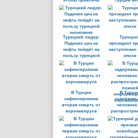
чтобы привлечь
Турции мо
внимание к
достичь 30
коронавирусу
человек
Турецкий лидер:
Турецки
Падение цен на
президент п
нефть пойдёт на
наступление
пользу турецкой
эпохи
экономике
В Турции
В Турци
зафиксирована
задержаны
вторая смерть от
человека
коронавируса
распростра
ложно
информаци
коронавир