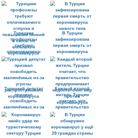
туристам
преступление
вернуться домой
Турецкие
В Турции
профсоюзы
зафиксирована
требуют
первая смерть от
оплачиваемого
коронавируса
отпуска и
нового типа
повышения пенсий
в связи со
вспышкой
коронавируса
Турецкий депутат
Каждый второй
призвал
житель Турции
освободить
считает, что
заключённых из-за
правительство
угрозы
предпринимает
распространения
недостаточно мер
коронавируса
против
коронавируса