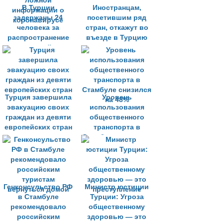
В Турции
Иностранцам,
задержаны 24
посетившим ряд
человека за
стран, откажут во
распространение
въезде в Турцию
ложной
информации о
коронавирусе
Турция завершила
Уровень
эвакуацию своих
использования
граждан из девяти
общественного
европейских стран
транспорта в
Стамбуле снизился
на 48%
Генконсульство РФ
Министр юстиции
в Стамбуле
Турции: Угроза
рекомендовало
общественному
российским
здоровью — это