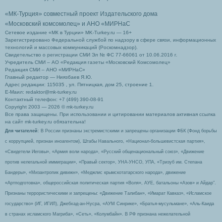
«МК-Турция» совместный проект Издательского дома
«Московский комсомолец»
и АНО «МИРНаС
Сетевое издание «МК в Турции» MK-Turkey.ru — 16+
Зарегистрировано Федеральной службой по надзору в сфере связи, информационных
технологий и массовых коммуникаций (Роскомнадзор).
Свидетельство о регистрации СМИ Эл № ФС 77-66061 от 10.06.2016 г.
Учредитель СМИ – АО «Редакция газеты «Московский Комсомолец»
Редакция СМИ – АНО «МИРНаС»
Главный редактор — Ниязбаев Я.Ю.
Адрес редакции: 115035 , ул. Пятницкая, дом 25, строение 1.
Е-Маил: redaktor@mk-turkey.ru
Контактный телефон: +7 (499) 390-08-91
Copyright 2003 — 2026 © mk-turkey.ru
Все права защищены. При использовании и цитировании материалов активная ссылка
на сайт mk-turkey.ru обязательна!
Для читателей
: В России признаны экстремистскими и запрещены организации ФБК (Фонд борьбы
с коррупцией, признан иноагентом), Штабы Навального, «Национал-большевистская партия»,
«Свидетели Иеговы», «Армия воли народа», «Русский общенациональный союз», «Движение
против нелегальной иммиграции», «Правый сектор», УНА-УНСО, УПА, «Тризуб им. Степана
Бандеры», «Мизантропик дивижн», «Меджлис крымскотатарского народа», движение
«Артподготовка», общероссийская политическая партия «Воля», АУЕ, батальоны «Азов» и Айдар″.
Признаны террористическими и запрещены: «Движение Талибан», «Имарат Кавказ», «Исламское
государство» (ИГ, ИГИЛ), Джебхад-ан-Нусра, «АУМ Синрике», «Братья-мусульмане», «Аль-Каида
в странах исламского Магриба», «Сеть», «Колумбайн». В РФ признана нежелательной