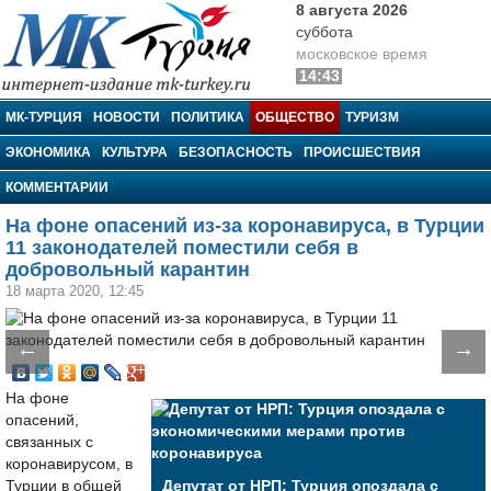
8 августа 2026
суббота
московское время
14:43
МК-Турция
МК-ТУРЦИЯ
НОВОСТИ
ПОЛИТИКА
ОБЩЕСТВО
ТУРИЗМ
ЭКОНОМИКА
КУЛЬТУРА
БЕЗОПАСНОСТЬ
ПРОИСШЕСТВИЯ
КОММЕНТАРИИ
На фоне опасений из-за коронавируса, в Турции
11 законодателей поместили себя в
добровольный карантин
18 марта 2020, 12:45
←
→
На фоне
опасений,
связанных с
коронавирусом, в
Турции в общей
Депутат от НРП: Турция опоздала с