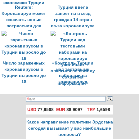
Reuters:
Турция ввела
Коронавирус может
запрет на въезд
означать новые
граждан 14 стран
потрясения для
из-за коронавируса
экономики Турции
Число зараженных
«Контроль Турции
коронавирусом в
над тестовыми
Турции выросло до
наборами на
18
коронавирус
усиливает
опасения по поводу
сокрытия
информации»
USD
77,9568
EUR
88,9097
TRY
1,6598
Какое направление политики Эрдогана
сегодня вызывает у вас наибольшие
вопросы?