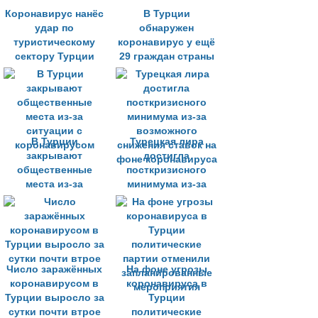
Коронавирус нанёс
В Турции
удар по
обнаружен
туристическому
коронавирус у ещё
сектору Турции
29 граждан страны
В Турции
Турецкая лира
закрывают
достигла
общественные
посткризисного
места из-за
минимума из-за
ситуации с
возможного
коронавирусом
снижения ставок на
фоне коронавируса
Число заражённых
На фоне угрозы
коронавирусом в
коронавируса в
Турции выросло за
Турции
сутки почти втрое
политические