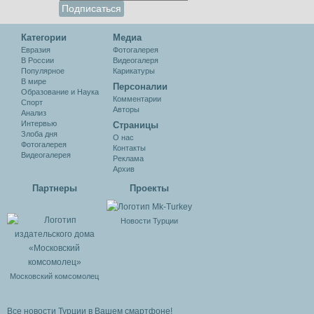
Категории
Медиа
Евразия
Фотогалерея
В России
Видеогалеря
Популярное
Карикатуры
В мире
Персоналии
Образование и Наука
Комментарии
Спорт
Авторы
Анализ
Интервью
Cтраницы
Злоба дня
О нас
Фотогалерея
Контакты
Видеогалерея
Реклама
Архив
Партнеры
Проекты
Новости Турции
Московский комсомолец
Все новости Турции в Вашем смартфоне!