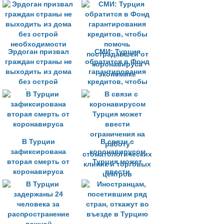
экономике
Эрдоган призвал
СМИ: Турция
граждан страны не
обратится в Фонд
выходить из дома
гарантирования
без острой
кредитов, чтобы
необходимости
помочь
пострадавшей от
коронавируса
экономике
В Турции
В связи с
зафиксирована
коронавирусом
вторая смерть от
Турция может
коронавируса
ввести
ограничения на
работу
стоматологических
клиник и торговых
центров