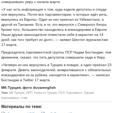
совершивших умру с начала марта.
«У нас есть информация о том, куда ездили депутаты и откуда
они вернулись. Почти все парламентарии, о которых идёт речь,
вернулись из Европы. Один из них приехал из Узбекистана, а
другой из Танзании. Есть и те, кто вернулся с Северного Кипра.
Кроме того, большинство находились в командировке в Европе.
Наши друзья-законодатели поместили себя в карантин на 14
дней, как того требует их долг», — заявил Шентоп журналистам
17 марта.
Председатель парламентской группы ПСР Наджи Бостанджи, тем
временем, сказал, что пять депутатов совершили хадж в Умру.
«Четверо из них вернулись в Турцию в январе, а один приехал 23
февраля. Девять законодателей, возвратившихся с обязательных
командировок из-за рубежа, находятся в карантине», — написал
Бостанджи в Twitter 17 марта.
МК-Турция, фото duvarenglish
Tеги:
МК-Турция
,
НРП
,
Новости Турции
,
ПСР
,
Парламент
,
Турция
,
коронавирус
,
стмк
Материалы по теме: