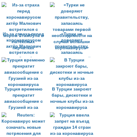
партии отменили
запланированные
мероприятия
Из-за страха перед
«Турки не
коронавирусом
доверяют
актёр Малкович
правительству,
встретился с
запасаясь
мэром Стамбула в
товарами первой
латексных
необходимости на
перчатках
случай вспышки
коронавируса»
Турция временно
В Турции закроют
прекратит
бары, дискотеки и
авиасообщение с
ночные клубы из-за
Грузией из-за
коронавируса
коронавируса