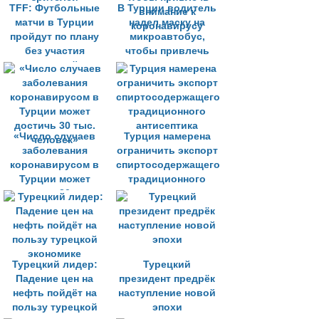
TFF: Футбольные
В Турции водитель
матчи в Турции
надел маску на
пройдут по плану
микроавтобус,
без участия
чтобы привлечь
зрителей
внимание к
коронавирусу
«Число случаев
Турция намерена
заболевания
ограничить экспорт
коронавирусом в
спиртосодержащего
Турции может
традиционного
достичь 30 тыс.
антисептика
человек»
Турецкий лидер:
Турецкий
Падение цен на
президент предрёк
нефть пойдёт на
наступление новой
пользу турецкой
эпохи