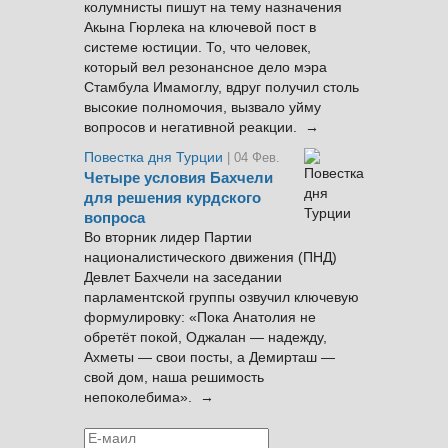
колумнисты пишут на тему назначения
Акына Гюрлека на ключевой пост в
системе юстиции. То, что человек,
который вел резонансное дело мэра
Стамбула Имамоглу, вдруг получил столь
высокие полномочия, вызвало уйму
вопросов и негативной реакции. →
Повестка дня Турции
| 04 Фев.
Четыре условия Бахчели
для решения курдского
вопроса
Во вторник лидер Партии
националистического движения (ПНД)
Девлет Бахчели на заседании
парламентской группы озвучил ключевую
формулировку: «Пока Анатолия не
обретёт покой, Оджалан — надежду,
Ахметы — свои посты, а Демирташ —
свой дом, наша решимость
непоколебима». →