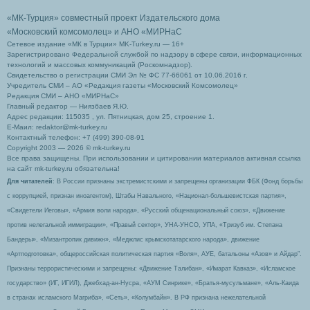
«МК-Турция» совместный проект Издательского дома
«Московский комсомолец»
и АНО «МИРНаС
Сетевое издание «МК в Турции» MK-Turkey.ru — 16+
Зарегистрировано Федеральной службой по надзору в сфере связи, информационных
технологий и массовых коммуникаций (Роскомнадзор).
Свидетельство о регистрации СМИ Эл № ФС 77-66061 от 10.06.2016 г.
Учредитель СМИ – АО «Редакция газеты «Московский Комсомолец»
Редакция СМИ – АНО «МИРНаС»
Главный редактор — Ниязбаев Я.Ю.
Адрес редакции: 115035 , ул. Пятницкая, дом 25, строение 1.
Е-Маил: redaktor@mk-turkey.ru
Контактный телефон: +7 (499) 390-08-91
Copyright 2003 — 2026 © mk-turkey.ru
Все права защищены. При использовании и цитировании материалов активная ссылка
на сайт mk-turkey.ru обязательна!
Для читателей
: В России признаны экстремистскими и запрещены организации ФБК (Фонд борьбы
с коррупцией, признан иноагентом), Штабы Навального, «Национал-большевистская партия»,
«Свидетели Иеговы», «Армия воли народа», «Русский общенациональный союз», «Движение
против нелегальной иммиграции», «Правый сектор», УНА-УНСО, УПА, «Тризуб им. Степана
Бандеры», «Мизантропик дивижн», «Меджлис крымскотатарского народа», движение
«Артподготовка», общероссийская политическая партия «Воля», АУЕ, батальоны «Азов» и Айдар″.
Признаны террористическими и запрещены: «Движение Талибан», «Имарат Кавказ», «Исламское
государство» (ИГ, ИГИЛ), Джебхад-ан-Нусра, «АУМ Синрике», «Братья-мусульмане», «Аль-Каида
в странах исламского Магриба», «Сеть», «Колумбайн». В РФ признана нежелательной