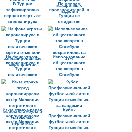
В Турции
По словам
зафиксирована
производителей, в
первая смерть от
Турции не
коронавируса
ожидается
нового типа
дефицита
макаронных
изделий
На фоне угрозы
Использование
коронавируса в
общественного
Турции
транспорта в
политические
Стамбуле
партии отменили
сократилось на
запланированные
17%
мероприятия
Из-за страха перед
Кубок
коронавирусом
Профессиональной
актёр Малкович
футбольной лиги в
встретился с
Турции отменён из-