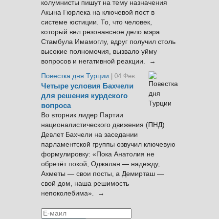
колумнисты пишут на тему назначения
Акына Гюрлека на ключевой пост в
системе юстиции. То, что человек,
который вел резонансное дело мэра
Стамбула Имамоглу, вдруг получил столь
высокие полномочия, вызвало уйму
вопросов и негативной реакции. →
Повестка дня Турции
| 04 Фев.
Четыре условия Бахчели
для решения курдского
вопроса
Во вторник лидер Партии
националистического движения (ПНД)
Девлет Бахчели на заседании
парламентской группы озвучил ключевую
формулировку: «Пока Анатолия не
обретёт покой, Оджалан — надежду,
Ахметы — свои посты, а Демирташ —
свой дом, наша решимость
непоколебима». →