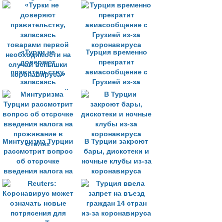
мэром Стамбула в
за пандемии
латексных
перчатках
«Турки не
Турция временно
доверяют
прекратит
правительству,
авиасообщение с
запасаясь
Грузией из-за
товарами первой
коронавируса
необходимости на
случай вспышки
коронавируса»
Минтуризма Турции
В Турции закроют
рассмотрит вопрос
бары, дискотеки и
об отсрочке
ночные клубы из-за
введения налога на
коронавируса
проживание в
отелях