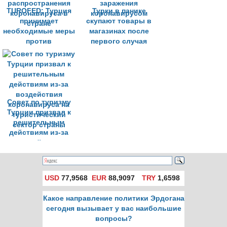
снижаться
TUROFED: Турция
Турки в панике
принимает
скупают товары в
необходимые меры
магазинах после
против
первого случая
распространения
заражения
коронавируса в
коронавирусом
стране
Совет по туризму
Турции призвал к
решительным
действиям из-за
воздействия
коронавируса на
туристический
сектор страны
USD
77,9568
EUR
88,9097
TRY
1,6598
Какое направление политики Эрдогана
сегодня вызывает у вас наибольшие
вопросы?