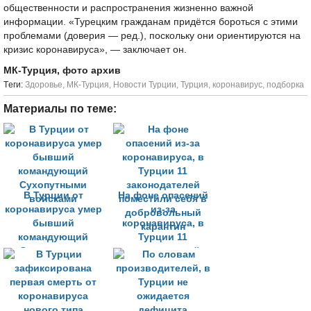
общественности и распространения жизненно важной
информации. «Турецким гражданам придётся бороться с этими
проблемами (доверия — ред.), поскольку они ориентируются на
кризис коронавируса», — заключает он.
МК-Турция, фото архив
Tеги:
Здоровье
,
МК-Турция
,
Новости Турции
,
Турция
,
коронавирус
,
подборка
Материалы по теме:
В Турции от
На фоне опасений
коронавируса умер
из-за
бывший
коронавируса, в
командующий
Турции 11
Сухопутными
законодателей
войсками
поместили себя в
добровольный
карантин