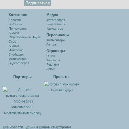
Категории
Медиа
Евразия
Фотогалерея
В России
Видеогалеря
Популярное
Карикатуры
В мире
Персоналии
Образование и Наука
Комментарии
Спорт
Авторы
Анализ
Интервью
Cтраницы
Злоба дня
О нас
Фотогалерея
Контакты
Видеогалерея
Реклама
Архив
Партнеры
Проекты
Новости Турции
Московский комсомолец
Все новости Турции в Вашем смартфоне!