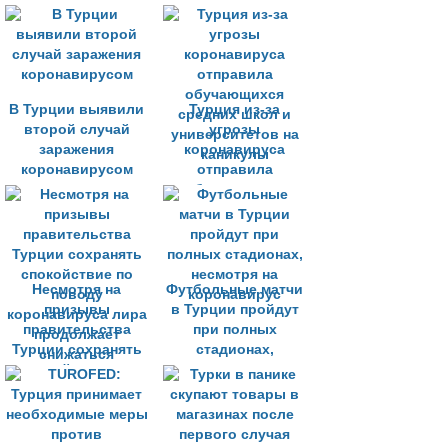
карантин
коронавирусом
В Турции выявили
Турция из-за
второй случай
угрозы
заражения
коронавируса
коронавирусом
отправила
обучающихся
средних школ и
университетов на
каникулы
Несмотря на
Футбольные матчи
призывы
в Турции пройдут
правительства
при полных
Турции сохранять
стадионах,
спокойствие по
несмотря на
поводу
коронавирус
коронавируса лира
продолжает