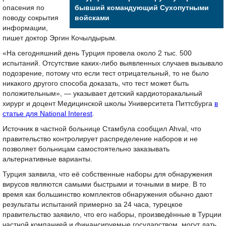
опасения по
бывший командующий Сухопутными
поводу сокрытия
войсками
информации,
пишет доктор Эргин Кочылдырым.
«На сегодняшний день Турция провела около 2 тыс. 500
испытаний. Отсутствие каких-либо выявленных случаев вызывало
подозрение, потому что если тест отрицательный, то не было
никакого другого способа доказать, что тест может быть
положительным», — указывает детский кардиоторакальный
хирург и доцент Медицинской школы Университета Питтсбурга
в
статье для National Interest
.
Источник в частной больнице Стамбула сообщил Ahval, что
правительство контролирует распределение наборов и не
позволяет больницам самостоятельно заказывать
альтернативные варианты.
Турция заявила, что её собственные наборы для обнаружения
вирусов являются самыми быстрыми и точными в мире. В то
время как большинство комплектов обнаружения обычно дают
результаты испытаний примерно за 24 часа, турецкое
правительство заявило, что его наборы, произведённые в Турции
частной компанией и финансируемые государством, могут дать