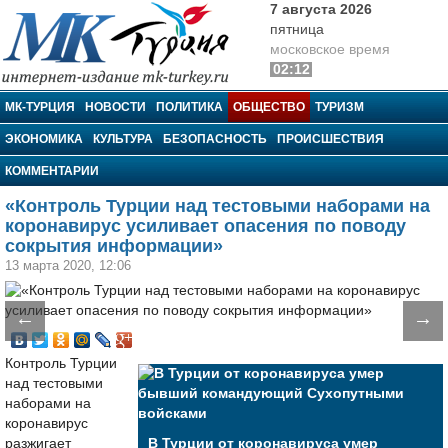
7 августа 2026
пятница
московское время
02:12
МК-Турция
МК-ТУРЦИЯ
НОВОСТИ
ПОЛИТИКА
ОБЩЕСТВО
ТУРИЗМ
ЭКОНОМИКА
КУЛЬТУРА
БЕЗОПАСНОСТЬ
ПРОИСШЕСТВИЯ
КОММЕНТАРИИ
«Контроль Турции над тестовыми наборами на
коронавирус усиливает опасения по поводу
сокрытия информации»
13 марта 2020, 12:06
←
→
Контроль Турции
над тестовыми
наборами на
коронавирус
разжигает
В Турции от коронавируса умер