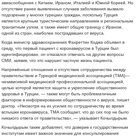
авиасообщения с Китаем, Ираном, Италией и Южной Кореей. Но
отсутствие ранее выявленных случаев заболевания вызвало
подозрение у многих турецких граждан, поскольку Турция
является крупным туристическим направлением и региональным
транзитным узлом, а также имеет общую границу с Ираном,
одной из стран, наиболее пострадавших от вируса.
Когда министр здравоохранения Фахреттин Коджа объявил в
среду, что первый пациент с коронавирусом в Турции был
идентифицирован, он отказался отвечать на другие вопросы
СМИ, заявив, что это нарушит частную жизнь пациента.
Напряжённые отношения и отсутствие сотрудничества между
правительством и Турецкой медицинской ассоциацией (TMA)—
независимой медицинской профессиональной ассоциацией,
целью которой является защита и укрепление общественного
здоровья в Турции, — также могут быть проблематичным
фактором в информировании общественности о вирусе, пишет
доктор. «Несмотря на их усилия по сотрудничеству во время
вспышки коронавируса, ТМА сообщает, что до сих пор не было
никакого ответа от правительства», — указывает Кочылдырым.
Кочылдырым также добавляет, что доверие к государственным
институтам имеет важное значение для консультирования