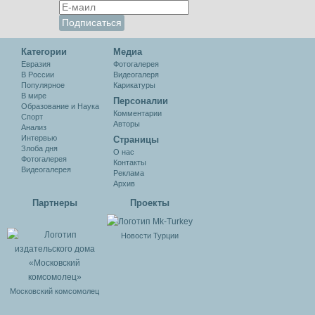
Категории
Медиа
Евразия
Фотогалерея
В России
Видеогалеря
Популярное
Карикатуры
В мире
Персоналии
Образование и Наука
Комментарии
Спорт
Авторы
Анализ
Интервью
Cтраницы
Злоба дня
О нас
Фотогалерея
Контакты
Видеогалерея
Реклама
Архив
Партнеры
Проекты
Новости Турции
Московский комсомолец