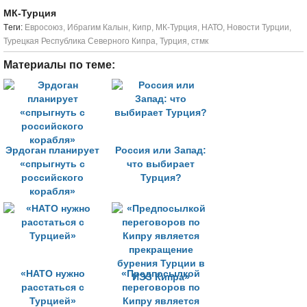
МК-Турция
Tеги:
Евросоюз
,
Ибрагим Калын
,
Кипр
,
МК-Турция
,
НАТО
,
Новости Турции
,
Турецкая Республика Северного Кипра
,
Турция
,
стмк
Материалы по теме:
Эрдоган планирует
Россия или Запад:
«спрыгнуть с
что выбирает
российского
Турция?
корабля»
«НАТО нужно
«Предпосылкой
расстаться с
переговоров по
Турцией»
Кипру является