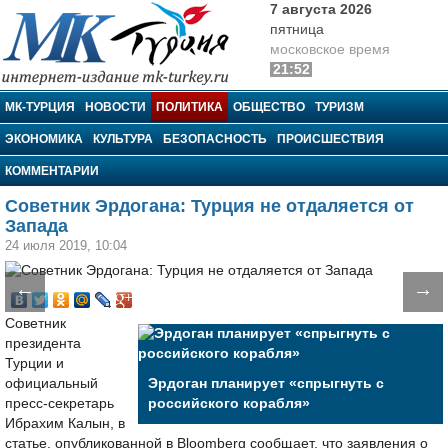
7 августа 2026
пятница
московское время
21:52
МК-Турция
МК-ТУРЦИЯ
НОВОСТИ
ПОЛИТИКА
ОБЩЕСТВО
ТУРИЗМ
ЭКОНОМИКА
КУЛЬТУРА
БЕЗОПАСНОСТЬ
ПРОИСШЕСТВИЯ
КОММЕНТАРИИ
Советник Эрдогана: Турция не отдаляется от
Запада
24 июля 2019, 10:04
←
→
Советник
президента
Турции и
официальный
Эрдоган планирует «спрыгнуть с
пресс-секретарь
российского корабля»
Ибрахим Калын, в
статье, опубликованной в Bloomberg сообщает, что заявления о