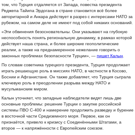
том, что Турция отдаляется от Запада, повестка президента
Реджепа Тайипа Эрдогана в стране становится всё более
авторитарной и Анкара действует в разрез с интересами НАТО за
рубежом, на самом деле не имеют под собой никаких оснований.
«Эти обвинения безосновательны. Они указывают на глубокую
неспособность понять региональную динамику, в рамках которой
действует наша страна, и более широкие геополитические
реалии, а также на преднамеренное нежелание говорить о
законных проблемах безопасности Турции», —
пишет Калын
.
По словам советника турецкого президента, Турция продолжает
играть решающую роль в миссиях НАТО, в частности в Косово,
Боснии и Афганистане. Он также добавляет, что Турция сыграла
ключевую роль в преодолении разрыва между НАТО и
мусульманским миром.
Калын уточняет, что западные наблюдатели видят лишь две
основные проблемы: решение Турции о закупке российской
системы ПВО С-400 и намерение продолжить разведку и бурение
в восточной части Средиземного моря. Первое, как он
признаётся, привело к кризису с Соединёнными Штатами, а
второе — к напряжённости с Европейским союзом.