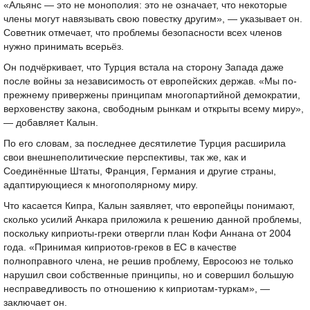
«Альянс — это не монополия: это не означает, что некоторые
члены могут навязывать свою повестку другим», — указывает он.
Советник отмечает, что проблемы безопасности всех членов
нужно принимать всерьёз.
Он подчёркивает, что Турция встала на сторону Запада даже
после войны за независимость от европейских держав. «Мы по-
прежнему привержены принципам многопартийной демократии,
верховенству закона, свободным рынкам и открыты всему миру»,
— добавляет Калын.
По его словам, за последнее десятилетие Турция расширила
свои внешнеполитические перспективы, так же, как и
Соединённые Штаты, Франция, Германия и другие страны,
адаптирующиеся к многополярному миру.
Что касается Кипра, Калын заявляет, что европейцы понимают,
сколько усилий Анкара приложила к решению данной проблемы,
поскольку киприоты-греки отвергли план Кофи Аннана от 2004
года. «Принимая киприотов-греков в ЕС в качестве
полноправного члена, не решив проблему, Евросоюз не только
нарушил свои собственные принципы, но и совершил большую
несправедливость по отношению к киприотам-туркам», —
заключает он.