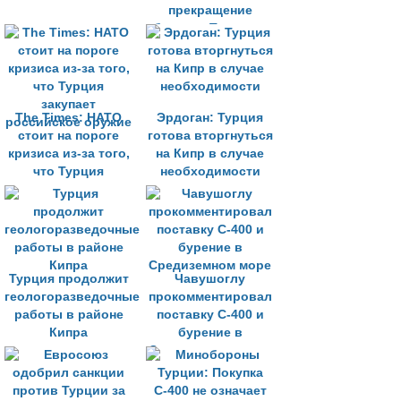
прекращение
бурения Турции в
ИЭЗ Кипра»
The Times: НАТО
Эрдоган: Турция
стоит на пороге
готова вторгнуться
кризиса из-за того,
на Кипр в случае
что Турция
необходимости
закупает
российское оружие
Турция продолжит
Чавушоглу
геологоразведочные
прокомментировал
работы в районе
поставку С-400 и
Кипра
бурение в
Средиземном море