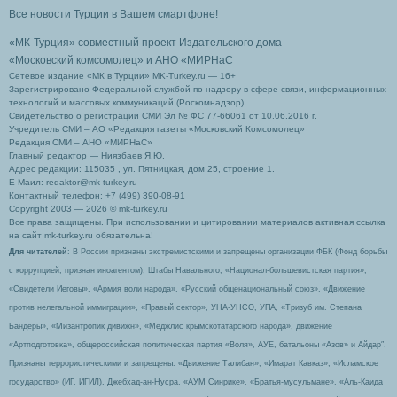
Все новости Турции в Вашем смартфоне!
«МК-Турция» совместный проект Издательского дома
«Московский комсомолец»
и АНО «МИРНаС
Сетевое издание «МК в Турции» MK-Turkey.ru — 16+
Зарегистрировано Федеральной службой по надзору в сфере связи, информационных
технологий и массовых коммуникаций (Роскомнадзор).
Свидетельство о регистрации СМИ Эл № ФС 77-66061 от 10.06.2016 г.
Учредитель СМИ – АО «Редакция газеты «Московский Комсомолец»
Редакция СМИ – АНО «МИРНаС»
Главный редактор — Ниязбаев Я.Ю.
Адрес редакции: 115035 , ул. Пятницкая, дом 25, строение 1.
Е-Маил: redaktor@mk-turkey.ru
Контактный телефон: +7 (499) 390-08-91
Copyright 2003 — 2026 © mk-turkey.ru
Все права защищены. При использовании и цитировании материалов активная ссылка
на сайт mk-turkey.ru обязательна!
Для читателей
: В России признаны экстремистскими и запрещены организации ФБК (Фонд борьбы
с коррупцией, признан иноагентом), Штабы Навального, «Национал-большевистская партия»,
«Свидетели Иеговы», «Армия воли народа», «Русский общенациональный союз», «Движение
против нелегальной иммиграции», «Правый сектор», УНА-УНСО, УПА, «Тризуб им. Степана
Бандеры», «Мизантропик дивижн», «Меджлис крымскотатарского народа», движение
«Артподготовка», общероссийская политическая партия «Воля», АУЕ, батальоны «Азов» и Айдар″.
Признаны террористическими и запрещены: «Движение Талибан», «Имарат Кавказ», «Исламское
государство» (ИГ, ИГИЛ), Джебхад-ан-Нусра, «АУМ Синрике», «Братья-мусульмане», «Аль-Каида