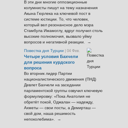
В эти дни многие оппозиционные
колумнисты пишут на тему назначения
Акына Гюрлека на ключевой пост в
системе юстиции. То, что человек,
который вел резонансное дело мэра
Стамбула Имамоглу, вдруг получил столь
высокие полномочия, вызвало уйму
вопросов и негативной реакции. →
Повестка дня Турции
| 04 Фев.
Четыре условия Бахчели
для решения курдского
вопроса
Во вторник лидер Партии
националистического движения (ПНД)
Девлет Бахчели на заседании
парламентской группы озвучил ключевую
формулировку: «Пока Анатолия не
обретёт покой, Оджалан — надежду,
Ахметы — свои посты, а Демирташ —
свой дом, наша решимость
непоколебима». →