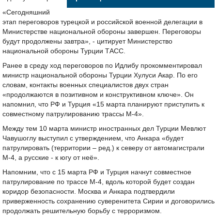
«Сегодняшний
этап переговоров турецкой и российской военной делегации в
Министерстве национальной обороны завершен. Переговоры
будут продолжены завтра», - цитирует Министерство
национальной обороны Турции ТАСС.
Ранее в среду ход переговоров по Идлибу прокомментировал
министр национальной обороны Турции Хулуси Акар. По его
словам, контакты военных специалистов двух стран
«продолжаются в позитивном и конструктивном ключе». Он
напомнил, что РФ и Турция «15 марта планируют приступить к
совместному патрулированию трассы М-4».
Между тем 10 марта министр иностранных дел Турции Мевлют
Чавушоглу выступил с утверждением, что Анкара «будет
патрулировать (территории – ред.) к северу от автомагистрали
М-4, а русские - к югу от неё».
Напомним, что с 15 марта РФ и Турция начнут совместное
патрулирование по трассе М-4, вдоль которой будет создан
коридор безопасности. Москва и Анкара подтвердили
приверженность сохранению суверенитета Сирии и договорились
продолжать решительную борьбу с терроризмом.