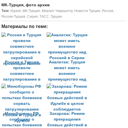
МК-Турция, фото архив
Tеги:
Идлиб
,
МК-Турция
,
Мевлют Чавушоглу
,
Новости Турции
,
Россия
,
Россия-Турция
,
Сирия
,
ТАСС
,
Турция
Материалы по теме:
Россия и Турция
Аналитик: Турция
провели
может иметь
совместное
военное
патрулирование в
преимущество над
сирийской
Россией в Сирии
провинции Хасеке
Минобороны РФ
Захарова: Режим
сообщило о
прекращения
попытках боевиков
боевых действий в