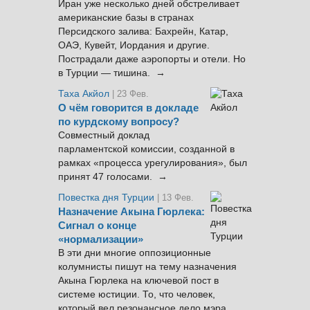
Иран уже несколько дней обстреливает
американские базы в странах
Персидского залива: Бахрейн, Катар,
ОАЭ, Кувейт, Иордания и другие.
Пострадали даже аэропорты и отели. Но
в Турции — тишина. →
Таха Акйол
| 23 Фев.
О чём говорится в докладе
по курдскому вопросу?
Совместный доклад
парламентской комиссии, созданной в
рамках «процесса урегулирования», был
принят 47 голосами. →
Повестка дня Турции
| 13 Фев.
Назначение Акына Гюрлека:
Сигнал о конце
«нормализации»
В эти дни многие оппозиционные
колумнисты пишут на тему назначения
Акына Гюрлека на ключевой пост в
системе юстиции. То, что человек,
который вел резонансное дело мэра