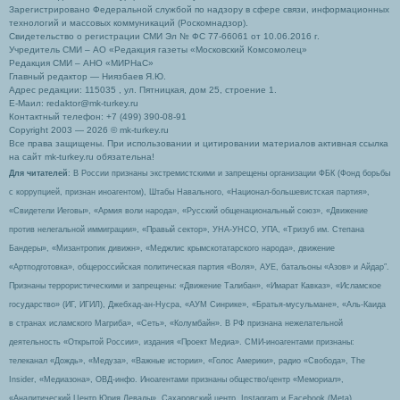
Зарегистрировано Федеральной службой по надзору в сфере связи, информационных
технологий и массовых коммуникаций (Роскомнадзор).
Свидетельство о регистрации СМИ Эл № ФС 77-66061 от 10.06.2016 г.
Учредитель СМИ – АО «Редакция газеты «Московский Комсомолец»
Редакция СМИ – АНО «МИРНаС»
Главный редактор — Ниязбаев Я.Ю.
Адрес редакции: 115035 , ул. Пятницкая, дом 25, строение 1.
Е-Маил: redaktor@mk-turkey.ru
Контактный телефон: +7 (499) 390-08-91
Copyright 2003 — 2026 © mk-turkey.ru
Все права защищены. При использовании и цитировании материалов активная ссылка
на сайт mk-turkey.ru обязательна!
Для читателей
: В России признаны экстремистскими и запрещены организации ФБК (Фонд борьбы
с коррупцией, признан иноагентом), Штабы Навального, «Национал-большевистская партия»,
«Свидетели Иеговы», «Армия воли народа», «Русский общенациональный союз», «Движение
против нелегальной иммиграции», «Правый сектор», УНА-УНСО, УПА, «Тризуб им. Степана
Бандеры», «Мизантропик дивижн», «Меджлис крымскотатарского народа», движение
«Артподготовка», общероссийская политическая партия «Воля», АУЕ, батальоны «Азов» и Айдар″.
Признаны террористическими и запрещены: «Движение Талибан», «Имарат Кавказ», «Исламское
государство» (ИГ, ИГИЛ), Джебхад-ан-Нусра, «АУМ Синрике», «Братья-мусульмане», «Аль-Каида
в странах исламского Магриба», «Сеть», «Колумбайн». В РФ признана нежелательной
деятельность «Открытой России», издания «Проект Медиа». СМИ-иноагентами признаны:
телеканал «Дождь», «Медуза», «Важные истории», «Голос Америки», радио «Свобода», The
Insider, «Медиазона», ОВД-инфо. Иноагентами признаны общество/центр «Мемориал»,
«Аналитический Центр Юрия Левады», Сахаровский центр. Instagram и Facebook (Metа)