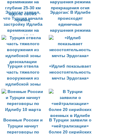
Эрдоган заявил,
Эрдоган: В Идлибе
что Турция начала
происходят
застройку Идлиба
единичные
времянками на
нарушения режима
глубине 25-30 км
прекращения огня
вдоль своих
границ
Турция отвела
«Идлиб показывает
часть тяжелого
несостоятельность
вооружения из
мечты Эрдогана»
идлибской зоны
деэскалации
Военные России и
В Турции заявили о
Турции начнут
«нейтрализации»
переговоры по
более 20 сирийских