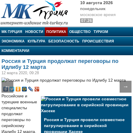
10 августа 2026
понедельник
московское время
07:26
МК-Турция
МК-ТУРЦИЯ
НОВОСТИ
ПОЛИТИКА
ОБЩЕСТВО
ТУРИЗМ
ЭКОНОМИКА
КУЛЬТУРА
БЕЗОПАСНОСТЬ
ПРОИСШЕСТВИЯ
КОММЕНТАРИИ
Россия и Турция продолжат переговоры по
Идлибу 12 марта
12 марта 2020, 09:28
←
→
Российские и
турецкие военные
специалисты
продолжат
переговоры по
Россия и Турция провели совместное
сирийскому
патрулирование в сирийской
Идлибу 12 марта.
провинции Хасеке