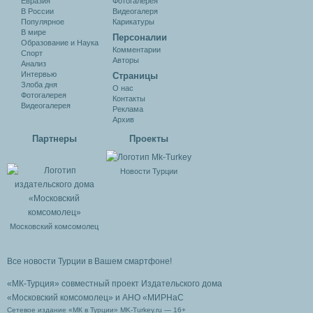
Евразия
Фотогалерея
В России
Видеогалеря
Популярное
Карикатуры
В мире
Персоналии
Образование и Наука
Комментарии
Спорт
Авторы
Анализ
Интервью
Cтраницы
Злоба дня
О нас
Фотогалерея
Контакты
Видеогалерея
Реклама
Архив
Партнеры
Проекты
Новости Турции
Московский комсомолец
Все новости Турции в Вашем смартфоне!
«МК-Турция» совместный проект Издательского дома
«Московский комсомолец»
и АНО «МИРНаС
Сетевое издание «МК в Турции» MK-Turkey.ru — 16+