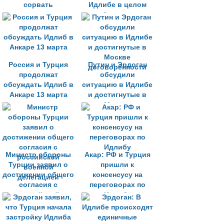
сорвать
Идлибе в целом
патрулирование
соблюдается
России и Турции в
Идлибе
Россия и Турция
Путин и Эрдоган
продолжат
обсудили
обсуждать Идлиб в
ситуацию в Идлибе
Анкаре 13 марта
и достигнутые в
Москве
договорённости
Министр обороны
Акар: РФ и Турция
Турции заявил о
пришли к
достижении общего
консенсусу на
согласия с
переговорах по
российской
Идлибу
военной
делегацией