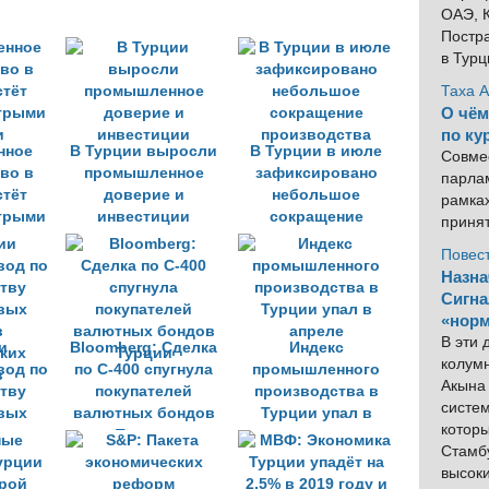
ОАЭ, К
Постра
в Тур
Таха 
О чём
по ку
нное
В Турции выросли
В Турции в июле
Совме
во в
промышленное
зафиксировано
парлам
стёт
доверие и
небольшое
рамка
трыми
инвестиции
сокращение
приня
и
производства
Повес
Назна
Сигна
«норм
В эти
и
Bloomberg: Сделка
Индекс
колум
вод по
по С-400 спугнула
промышленного
Акына 
тву
покупателей
производства в
систем
вых
валютных бондов
Турции упал в
котор
в
Турции
апреле
Стамбу
ких
высок
в