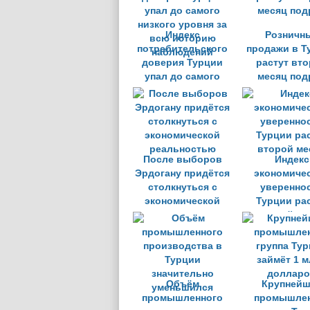
кризиса
Индекс
Розничн
потребительского
продажи в Т
доверия Турции
растут вт
упал до самого
месяц под
низкого уровня за
всю историю
наблюдений
После выборов
Индекс
Эрдогану придётся
экономиче
столкнуться с
уверенно
экономической
Турции ра
реальностью
второй ме
Объём
Крупнейш
промышленного
промышле