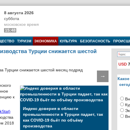
8 августа 2026
суббота
московское время
15:48
ЩЕСТВО
ТУРИЗМ
ЭКОНОМИКА
КУЛЬТУРА
БЕЗОПАСНОСТЬ
ПРОИСШ
изводства Турции снижается шестой
USD
7
→
Какое
сего
ского
нное
енцию к
Вн
Ку
Индекс доверия в области
Эк
kStat)
промышленности в Турции падает, так
Вн
водства
как COVID-19 бьёт по объёму
ем 2018
производства