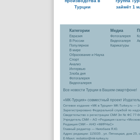
производства в
группа Ту
Турции
займёт 1 
значительно
доллар
уменьшился
Категории
Медиа
П
Евразия
Фотогалерея
К
В России
Видеогалеря
А
Популярное
Карикатуры
В мире
Образование и Наука
Спорт
Анализ
Интервью
Злоба дня
Фотогалерея
Видеогалерея
Все новости Турции в Вашем смартфоне!
«МК-Турция» совместный проект Издател
Сетевое издание «МК в Турции» MK-Turkey.ru — 1
Зарегистрировано Федеральной службой по надзо
Свидетельство о регистрации СМИ Эл № ФС 77-66
Учредитель СМИ – АО «Редакция газеты «Москов
Редакция СМИ – АНО «МИРНаС»
Главный редактор — Ниязбаев Я.Ю.
Адрес редакции: 115035 , ул. Пятницкая, дом 25, 
Е-Маил: redaktor@mk-turkey.ru