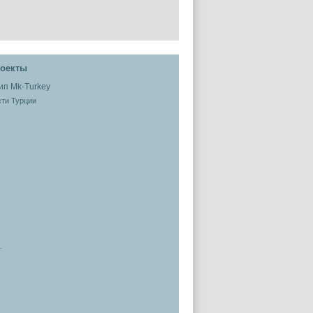
оекты
ти Турции
.