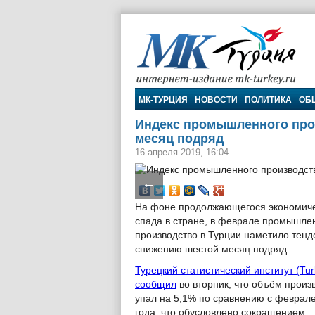
МК-Турция
МК-ТУРЦИЯ
НОВОСТИ
ПОЛИТИКА
ОБ
Индекс промышленного про
месяц подряд
16 апреля 2019, 16:04
←
На фоне продолжающегося экономиче
спада в стране, в феврале промышле
производство в Турции наметило тенд
снижению шестой месяц подряд.
Турецкий статистический институт (Tur
сообщил
во вторник, что объём произ
упал на 5,1% по сравнению с феврал
года, что обусловлено сокращением