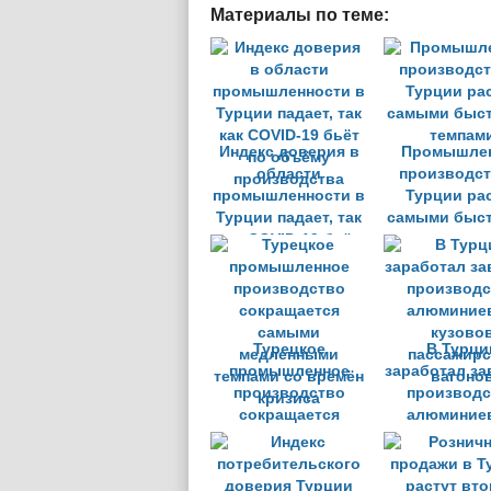
Материалы по теме:
Индекс доверия в
Промышле
области
производст
промышленности в
Турции ра
Турции падает, так
самыми быс
как COVID-19 бьёт
темпам
по объёму
производства
Турецкое
В Турци
промышленное
заработал за
производство
производс
сокращается
алюминие
самыми
кузово
медленными
пассажирс
темпами со времён
вагоно