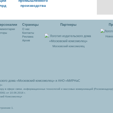
рции
промышленного
млрд
производства
ов
ерсоналии
Cтраницы
Партнеры
Пр
омментарии
О нас
вторы
Контакты
Новос
Реклама
Архив
Московский комсомолец
ьского дома
«Московский комсомолец»
и АНО «МИРНаС
6+
ру в сфере связи, информационных технологий и массовых коммуникаций (Роскомнадзор)
061 от 10.06.2016 г.
ский Комсомолец»
строение 1.