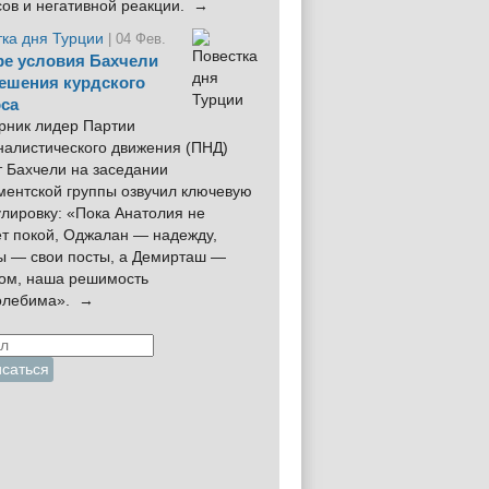
сов и негативной реакции. →
тка дня Турции
| 04 Фев.
е условия Бахчели
ешения курдского
са
рник лидер Партии
налистического движения (ПНД)
 Бахчели на заседании
ментской группы озвучил ключевую
лировку: «Пока Анатолия не
ёт покой, Оджалан — надежду,
ы — свои посты, а Демирташ —
дом, наша решимость
олебима». →