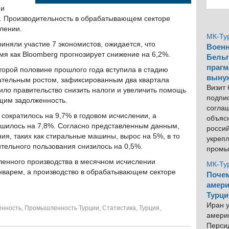
 и
я. Производительность в обрабатывающем секторе
лении.
МК-Ту
риняли участие 7 экономистов, ожидается, что
Военн
емя как Bloomberg прогнозирует снижение на 6,2%.
Бельг
прагм
торой половине прошлого года вступила в стадию
выну
цательным ростом, зафиксированным два квартала
Визит
ило правительство снизить налоги и увеличить помощь
подпи
щим задолженность.
согла
сократилось на 9,7% в годовом исчислении, а
объяс
ьшилось на 7,8%. Согласно представленным данным,
росси
ия, таких как стиральные машины, вырос на 5%, в то
укреп
ительного пользования снизилось на 0,5%.
промы
енного производства в месячном исчислении
МК-Ту
январем, а производство в обрабатывающем секторе
Почем
амери
Турци
Иран у
нность
,
Промышленность Турции
,
Статистика
,
Турция
,
америк
Персид