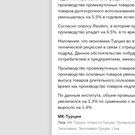
производства промежуточных товаров
товаров долгосрочного использовани
уменьшилась на 5,5% в годовом исчис
Согласно опросу Reuters, в котором п
производство упадет на 6,5%, в то вр
Напомним, что экономика Турции во в
технической рецессии в связи с отри
подряд. Данное обстоятельство побуд
потребителям и предприятиям, имею
Производство промежуточных товаров 
производство основных товаров умен
выпуск товаров длительного пользован
время как производство товаров недл
По данным института, объем промышл
увеличился на 1,3% по сравнению с 
выросло на 1,4%.
МК-Турция
Tеги:
МК-Турция
,
Новости Турции
,
Промышле
Экономика
,
Экономика Турции
,
стмк