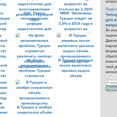
вопро
Повес
ые
S&P: Пакета
МВФ: Экономика
Четыр
урции
экономических
Турции упадёт на
для р
орой
реформ
2,5% в 2019 году и
вопро
ряд
недостаточно для
вырастет на
Во вто
восстановления
столько же в 2020
нацио
доверия к турецкой
Девлет
лире
парла
форму
обрет
На фоне
В Турции впервые
Ахмет
ской
экономических
после валютного
свой 
сти
проблем, Турция
кризиса вырос
непок
стёт
стремится
объём
сяц
увеличить экспорт
промышленного
оборонной
производства
промышленности
ая
В Турции в ноябре
нная
сократился объём