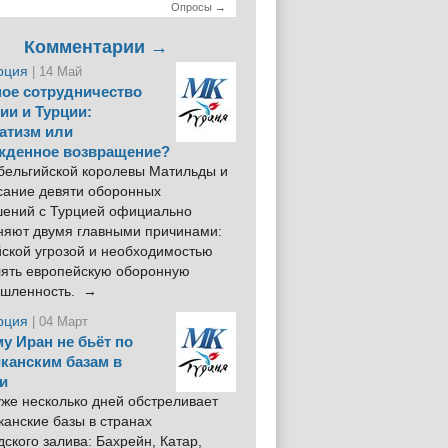
Опросы →
Комментарии →
рция
| 14 Май
ое сотрудничество
ии и Турции:
атизм или
жденное возвращение?
 бельгийской королевы Матильды и
сание девяти оборонных
шений с Турцией официально
няют двумя главными причинами:
йской угрозой и необходимостью
лять европейскую оборонную
шленность. →
рция
| 04 Март
у Иран не бьёт по
канским базам в
и
же несколько дней обстреливает
анские базы в странах
ского залива: Бахрейн, Катар,