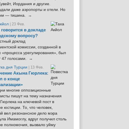
увейт, Иордания и другие.
дали даже аэропорты и отели. Но
ции — тишина. →
Акйол
| 23 Фев.
 говорится в докладе
рдскому вопросу?
стный доклад
ентской комиссии, созданной в
х «процесса урегулирования», был
т 47 голосами. →
тка дня Турции
| 13 Фев.
чение Акына Гюрлека:
л о конце
ализации»
 дни многие оппозиционные
нисты пишут на тему назначения
Гюрлека на ключевой пост в
е юстиции. То, что человек,
ый вел резонансное дело мэра
ла Имамоглу, вдруг получил столь
ие полномочия, вызвало уйму