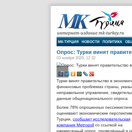
МК-Турция
МК-ТУРЦИЯ
НОВОСТИ
ПОЛИТИКА
ОБ
Опрос: Турки винят правит
03 ноября 2020, 12:32
←
Турки винят правительство в экономич
финансовых проблемах страны, указы
неправильное управление, свидетель
данные общенационального опроса.
Более 78% опрошенных пессимистич
оценивают экономические перспектив
Турции,
сообщает исследовательская
компания Metropoll
со ссылкой на
ежемесячный опрос, проведённый в о