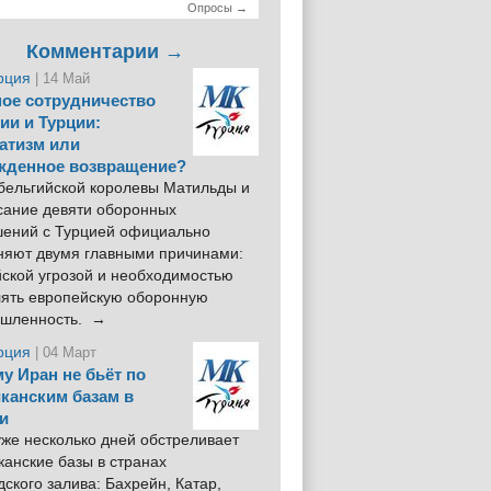
Опросы →
Комментарии →
рция
| 14 Май
ое сотрудничество
ии и Турции:
атизм или
жденное возвращение?
 бельгийской королевы Матильды и
сание девяти оборонных
шений с Турцией официально
няют двумя главными причинами:
йской угрозой и необходимостью
лять европейскую оборонную
шленность. →
рция
| 04 Март
у Иран не бьёт по
канским базам в
и
же несколько дней обстреливает
анские базы в странах
ского залива: Бахрейн, Катар,