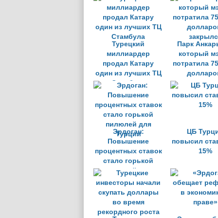
Турецкий
Парк Анкар
миллиардер
который м
продал Катару
потратила 7
один из лучших ТЦ
долларо
Стамбула
закрылс
Эрдоган:
ЦБ Турц
Повышение
повысил ста
процентных ставок
15%
стало горькой
пилюлей для
Турции