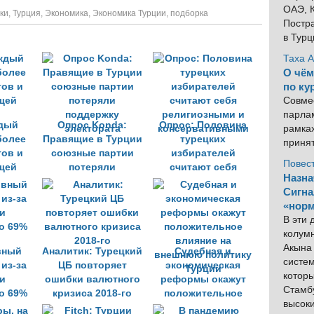
ОАЭ, К
ки
,
Турция
,
Экономика
,
Экономика Турции
,
подборка
Постра
в Тур
Таха 
О чём
по ку
Совме
парлам
ждый
Опрос Konda:
Опрос: Половина
рамка
более
Правящие в Турции
турецких
приня
тов и
союзные партии
избирателей
Повес
ощей
потеряли
считают себя
Назна
поддержку
религиозными и
Сигна
электората
консервативными
«норм
В эти
колум
Акына 
вный
Аналитик: Турецкий
Судебная и
систем
 из-за
ЦБ повторяет
экономическая
котор
и
ошибки валютного
реформы окажут
Стамбу
о 69%
кризиса 2018-го
положительное
высок
влияние на