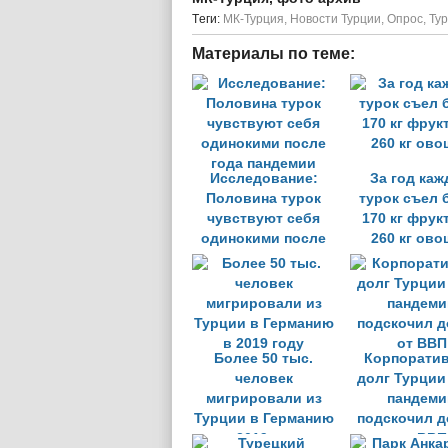
Tеги:
МК-Турция
,
Новости Турции
,
Опрос
,
Тур
Материалы по теме:
Исследование:
За год ка
Половина турок
турок съел 
чувствуют себя
170 кг фрук
одинокими после
260 кг ов
года пандемии
Более 50 тыс.
Корпорати
человек
долг Турции
мигрировали из
пандеми
Турции в Германию
подскочил д
в 2019 году
от ВВП