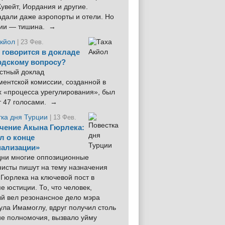
увейт, Иордания и другие.
дали даже аэропорты и отели. Но
ции — тишина. →
Акйол
| 23 Фев.
 говорится в докладе
рдскому вопросу?
стный доклад
ентской комиссии, созданной в
х «процесса урегулирования», был
т 47 голосами. →
тка дня Турции
| 13 Фев.
чение Акына Гюрлека:
л о конце
ализации»
 дни многие оппозиционные
нисты пишут на тему назначения
Гюрлека на ключевой пост в
е юстиции. То, что человек,
ый вел резонансное дело мэра
ла Имамоглу, вдруг получил столь
ие полномочия, вызвало уйму