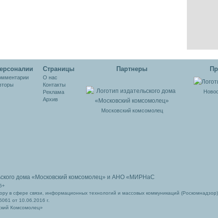
ерсоналии
Cтраницы
Партнеры
Пр
омментарии
О нас
вторы
Контакты
Новос
Реклама
Архив
Московский комсомолец
ьского дома
«Московский комсомолец»
и АНО «МИРНаС
6+
ру в сфере связи, информационных технологий и массовых коммуникаций (Роскомнадзор)
061 от 10.06.2016 г.
ский Комсомолец»