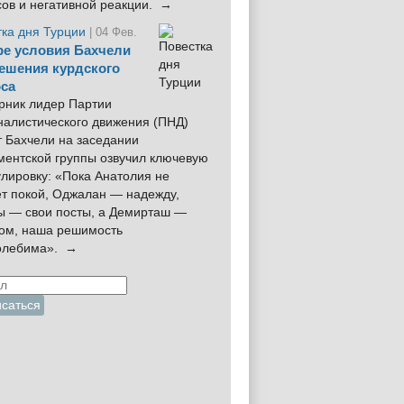
сов и негативной реакции. →
тка дня Турции
| 04 Фев.
е условия Бахчели
ешения курдского
са
рник лидер Партии
налистического движения (ПНД)
 Бахчели на заседании
ментской группы озвучил ключевую
лировку: «Пока Анатолия не
ёт покой, Оджалан — надежду,
ы — свои посты, а Демирташ —
дом, наша решимость
олебима». →