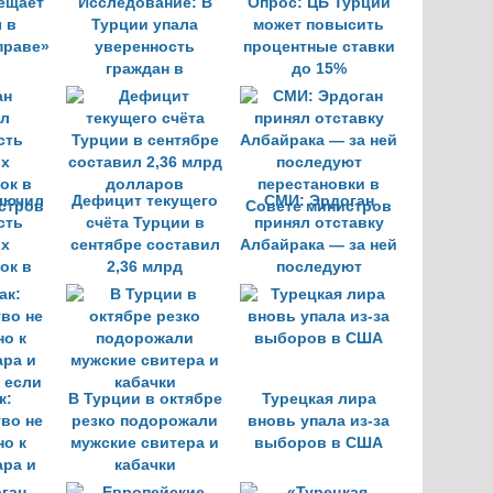
ещает
Исследование: В
Опрос: ЦБ Турции
 в
Турции упала
может повысить
праве»
уверенность
процентные ставки
граждан в
до 15%
экономике
лючил
Дефицит текущего
СМИ: Эрдоган
сть
счёта Турции в
принял отставку
ых
сентябре составил
Албайрака — за ней
ок в
2,36 млрд
последуют
стров
долларов
перестановки в
Совете министров
к:
В Турции в октябре
Турецкая лира
во не
резко подорожали
вновь упала из-за
о к
мужские свитера и
выборов в США
ара и
кабачки
, если