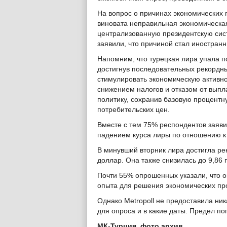
На вопрос о причинах экономических 
виновата неправильная экономическая
централизованную президентскую сис
заявили, что причиной стал иностранн
Напомним, что турецкая лира упала п
достигнув последовательных рекордны
стимулировать экономическую активно
снижением налогов и отказом от выпл
политику, сохранив базовую процентн
потребительских цен.
Вместе с тем 75% респондентов заяв
падением курса лиры по отношению к 
В минувший вторник лира достигла рек
доллар. Она также снизилась до 9,86 
Почти 55% опрошенных указали, что 
опыта для решения экономических пр
Однако Metropoll не предоставила ни
для опроса и в какие даты. Предел по
МК-Турция, фото архив