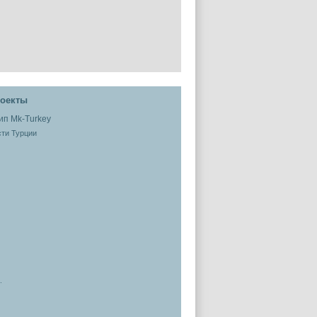
оекты
ти Турции
.