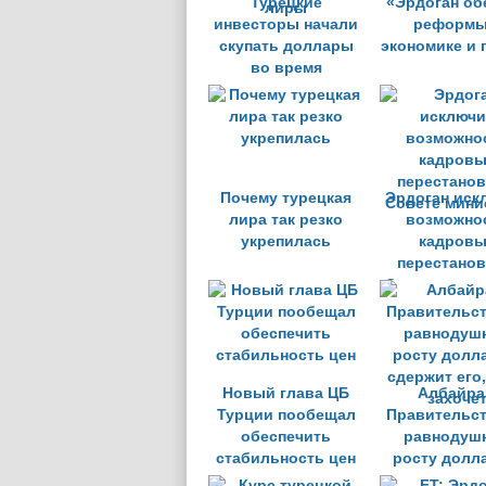
Турецкие
«Эрдоган об
инвесторы начали
реформы
скупать доллары
экономике и 
во время
рекордного роста
лиры
Почему турецкая
Эрдоган иск
лира так резко
возможно
укрепилась
кадров
перестанов
Совете мини
Новый глава ЦБ
Албайра
Турции пообещал
Правительст
обеспечить
равнодушн
стабильность цен
росту долл
сдержит его