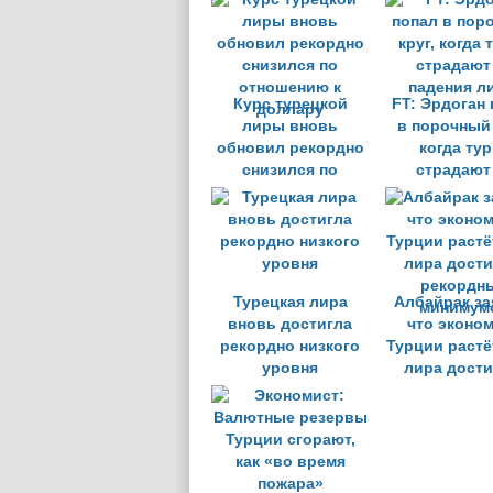
захоче
Курс турецкой
FT: Эрдоган
лиры вновь
в порочный 
обновил рекордно
когда тур
снизился по
страдают
отношению к
падения л
доллару
Турецкая лира
Албайрак за
вновь достигла
что эконо
рекордно низкого
Турции растёт
уровня
лира дости
рекордн
минимум