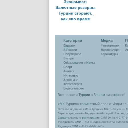
Экономист:
Валютные резервы
Турции сгорают,
как «во время
пожара»
Категории
Медиа
П
Евразия
Фотогалерея
К
В России
Видеогалеря
А
Популярное
Карикатуры
В мире
Образование и Наука
Спорт
Анализ
Интервью
Злоба дня
Фотогалерея
Видеогалерея
Все новости Турции в Вашем смартфоне!
«МК-Турция» совместный проект Издател
Сетевое издание «МК в Турции» MK-Turkey.ru — 1
Зарегистрировано Федеральной службой по надзо
Свидетельство о регистрации СМИ Эл № ФС 77-66
Учредитель СМИ – АО «Редакция газеты «Москов
Редакция СМИ – АНО «МИРНаС»