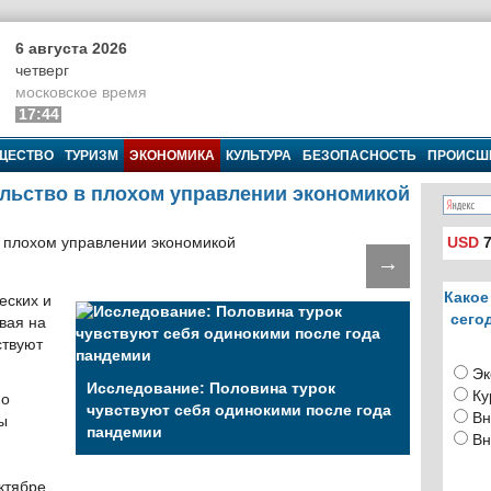
6 августа 2026
четверг
московское время
17:44
ЩЕСТВО
ТУРИЗМ
ЭКОНОМИКА
КУЛЬТУРА
БЕЗОПАСНОСТЬ
ПРОИСШ
ельство в плохом управлении экономикой
USD
7
→
Какое
еских и
сего
вая на
ствуют
Эк
Исследование: Половина турок
Ку
но
чувствуют себя одинокими после года
Вн
ы
пандемии
Вн
ктябре.