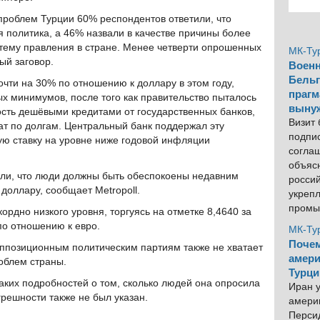
проблем Турции 60% респондентов ответили, что
 политика, а 46% назвали в качестве причины более
тему правления в стране. Менее четверти опрошенных
МК-Ту
ый заговор.
Военн
Бельг
очти на 30% по отношению к доллару в этом году,
прагм
х минимумов, после того как правительство пыталось
выну
сть дешёвыми кредитами от государственных банков,
Визит
ат по долгам. Центральный банк поддержал эту
подпи
ую ставку на уровне ниже годовой инфляции
согла
объяс
или, что люди должны быть обеспокоены недавним
росси
доллару, сообщает Metropoll.
укреп
промы
ордно низкого уровня, торгуясь на отметке 8,4640 за
по отношению к евро.
МК-Ту
Почем
оппозиционным политическим партиям также не хватает
амери
облем страны.
Турци
каких подробностей о том, сколько людей она опросила
Иран у
грешности также не был указан.
америк
Персид