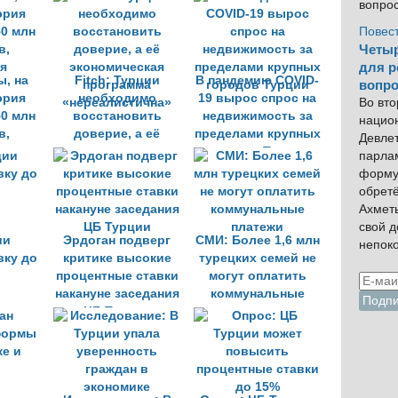
вопро
внешнюю политику
Турции
Повес
Четыр
для р
ы, на
Fitch: Турции
В пандемию COVID-
вопро
эрия
необходимо
19 вырос спрос на
Во вто
50 млн
восстановить
недвижимость за
нацио
в,
доверие, а её
пределами крупных
Девлет
я
экономическая
городов Турции
парла
программа
форму
«нереалистична»
обрет
Ахмет
свой 
ии
Эрдоган подверг
СМИ: Более 1,6 млн
непок
вку до
критике высокие
турецких семей не
процентные ставки
могут оплатить
накануне заседания
коммунальные
ЦБ Турции
платежи