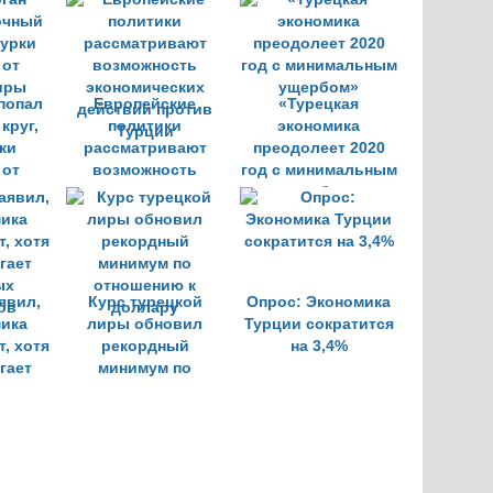
т
 попал
Европейские
«Турецкая
круг,
политики
экономика
ки
рассматривают
преодолеет 2020
 от
возможность
год с минимальным
иры
экономических
ущербом»
действий против
Турции
явил,
Курс турецкой
Опрос: Экономика
мика
лиры обновил
Турции сократится
, хотя
рекордный
на 3,4%
гает
минимум по
ых
отношению к
ов
доллару