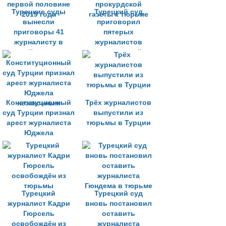
агентствах
Турецкие суды
Турецкий суд
вынесли
приговорил
приговоры 41
пятерых
журналисту в
журналистов
первой половине
прокурдской
2019 года
газеты к тюрьме
Конституционный
Трёх журналистов
суд Турции признал
выпустили из
арест журналиста
тюрьмы в Турции
Юджела
незаконным
Турецкий
Турецкий суд
журналист Кадри
вновь постановил
Гюрсель
оставить
освобождён из
журналиста