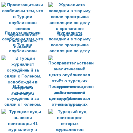
Правозащитники
Журналиста
озабочены тем, что
посадили в тюрьму
в Турции
после проигрыша
опубликован
апелляции по делу
список
о пропаганде
журналистов
терроризма
иностранных
изданий
В Турции
Проправительственный
журналист
аналитический
осуждённый за
центр опубликовал
связи с Гюленом,
отчёт о турецких
освобождён в
журналистах,
ожидании
работающих в
апелляции
зарубежных
новостных