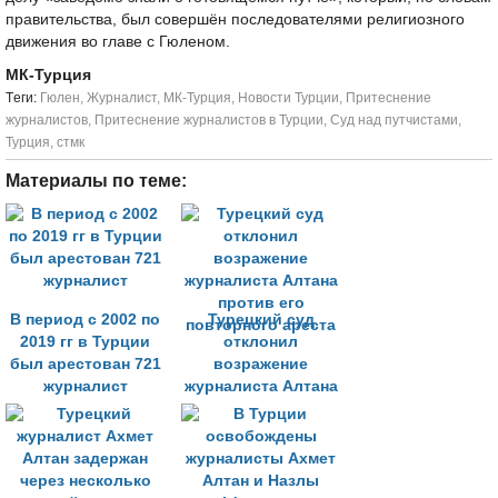
правительства, был совершён последователями религиозного
движения во главе с Гюленом.
МК-Турция
Tеги:
Гюлен
,
Журналист
,
МК-Турция
,
Новости Турции
,
Притеснение
журналистов
,
Притеснение журналистов в Турции
,
Суд над путчистами
,
Турция
,
стмк
Материалы по теме:
В период с 2002 по
Турецкий суд
2019 гг в Турции
отклонил
был арестован 721
возражение
журналист
журналиста Алтана
против его
повторного ареста