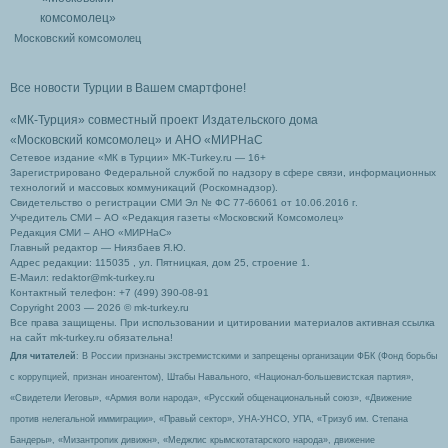
Московский комсомолец
Все новости Турции в Вашем смартфоне!
«МК-Турция» совместный проект Издательского дома
«Московский комсомолец»
и АНО «МИРНаС
Сетевое издание «МК в Турции» MK-Turkey.ru — 16+
Зарегистрировано Федеральной службой по надзору в сфере связи, информационных
технологий и массовых коммуникаций (Роскомнадзор).
Свидетельство о регистрации СМИ Эл № ФС 77-66061 от 10.06.2016 г.
Учредитель СМИ – АО «Редакция газеты «Московский Комсомолец»
Редакция СМИ – АНО «МИРНаС»
Главный редактор — Ниязбаев Я.Ю.
Адрес редакции: 115035 , ул. Пятницкая, дом 25, строение 1.
Е-Маил: redaktor@mk-turkey.ru
Контактный телефон: +7 (499) 390-08-91
Copyright 2003 — 2026 © mk-turkey.ru
Все права защищены. При использовании и цитировании материалов активная ссылка
на сайт mk-turkey.ru обязательна!
Для читателей
: В России признаны экстремистскими и запрещены организации ФБК (Фонд борьбы
с коррупцией, признан иноагентом), Штабы Навального, «Национал-большевистская партия»,
«Свидетели Иеговы», «Армия воли народа», «Русский общенациональный союз», «Движение
против нелегальной иммиграции», «Правый сектор», УНА-УНСО, УПА, «Тризуб им. Степана
Бандеры», «Мизантропик дивижн», «Меджлис крымскотатарского народа», движение