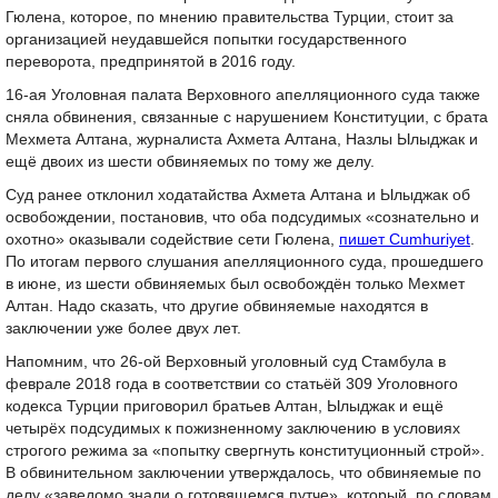
Гюлена, которое, по мнению правительства Турции, стоит за
организацией неудавшейся попытки государственного
переворота, предпринятой в 2016 году.
16-ая Уголовная палата Верховного апелляционного суда также
сняла обвинения, связанные с нарушением Конституции, с брата
Мехмета Алтана, журналиста Ахмета Алтана, Назлы Ылыджак и
ещё двоих из шести обвиняемых по тому же делу.
Суд ранее отклонил ходатайства Ахмета Алтана и Ылыджак об
освобождении, постановив, что оба подсудимых «сознательно и
охотно» оказывали содействие сети Гюлена,
пишет Cumhuriyet
.
По итогам первого слушания апелляционного суда, прошедшего
в июне, из шести обвиняемых был освобождён только Мехмет
Алтан. Надо сказать, что другие обвиняемые находятся в
заключении уже более двух лет.
Напомним, что 26-ой Верховный уголовный суд Стамбула в
феврале 2018 года в соответствии со статьёй 309 Уголовного
кодекса Турции приговорил братьев Алтан, Ылыджак и ещё
четырёх подсудимых к пожизненному заключению в условиях
строгого режима за «попытку свергнуть конституционный строй».
В обвинительном заключении утверждалось, что обвиняемые по
делу «заведомо знали о готовящемся путче», который, по словам