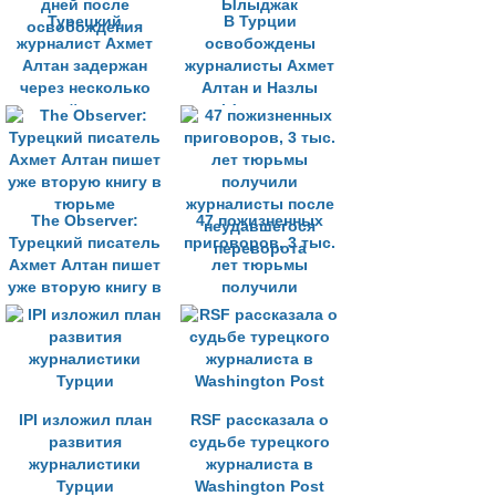
Турецкий
В Турции
журналист Ахмет
освобождены
Алтан задержан
журналисты Ахмет
через несколько
Алтан и Назлы
дней после
Ылыджак
освобождения
The Observer:
47 пожизненных
Турецкий писатель
приговоров, 3 тыс.
Ахмет Алтан пишет
лет тюрьмы
уже вторую книгу в
получили
тюрьме
журналисты после
неудавшегося
переворота
IPI изложил план
RSF рассказала о
развития
судьбе турецкого
журналистики
журналиста в
Турции
Washington Post