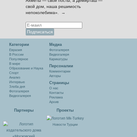
Ахметы — свои посты, а Демирташ —
свой дом, наша решимость
непоколебима». →
Категории
Медиа
Евразия
Фотогалерея
В России
Видеогалеря
Популярное
Карикатуры
В мире
Персоналии
Образование и Наука
Комментарии
Спорт
Авторы
Анализ
Интервью
Cтраницы
Злоба дня
О нас
Фотогалерея
Контакты
Видеогалерея
Реклама
Архив
Партнеры
Проекты
Новости Турции