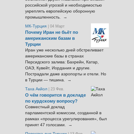
российской угрозой и необходимостью
укреплять европейскую оборонную
промышленность. →
МК-Турция
| 04 Март
Почему Иран не бьёт по
американским базам в
Турции
Иран уже несколько дней обстреливает
американские базы в странах
Персидского залива: Бахрейн, Катар,
ОАЭ, Кувейт, Иордания и другие.
Пострадали даже аэропорты и отели. Но
в Турции — тишина. →
Таха Акйол
| 23 Фев.
О чём говорится в докладе
по курдскому вопросу?
Совместный доклад
парламентской комиссии, созданной в
рамках «процесса урегулирования», был
принят 47 голосами. →
Повестка дня Турции
| 13 Фев.