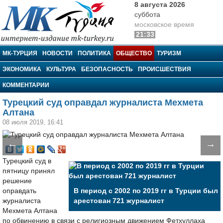
8 августа 2026
суббота
московское время
21:33
МК-Турция
МК-ТУРЦИЯ
НОВОСТИ
ПОЛИТИКА
ОБЩЕСТВО
ТУРИЗМ
ЭКОНОМИКА
КУЛЬТУРА
БЕЗОПАСНОСТЬ
ПРОИСШЕСТВИЯ
КОММЕНТАРИИ
Турецкий суд оправдал журналиста Мехмета
Алтана
08 июля 2019, 16:41
←
→
Турецкий суд в
пятницу принял
решение
оправдать
В период с 2002 по 2019 гг в Турции был
журналиста
арестован 721 журналист
Мехмета Алтана
по обвинению в связи с религиозным движением Фетхуллаха