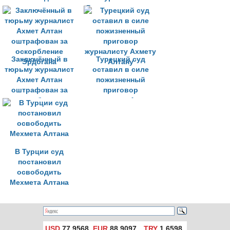
тюрьмы
Гюндема в тюрьме
Заключённый в
Турецкий суд
тюрьму журналист
оставил в силе
Ахмет Алтан
пожизненный
оштрафован за
приговор
оскорбление
журналисту Ахмету
Эрдогана
Алтану
В Турции суд
постановил
освободить
Мехмета Алтана
USD
77,9568
EUR
88,9097
TRY
1,6598