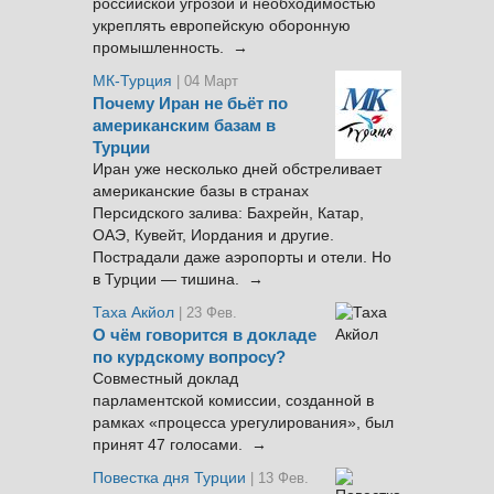
российской угрозой и необходимостью
укреплять европейскую оборонную
промышленность. →
МК-Турция
| 04 Март
Почему Иран не бьёт по
американским базам в
Турции
Иран уже несколько дней обстреливает
американские базы в странах
Персидского залива: Бахрейн, Катар,
ОАЭ, Кувейт, Иордания и другие.
Пострадали даже аэропорты и отели. Но
в Турции — тишина. →
Таха Акйол
| 23 Фев.
О чём говорится в докладе
по курдскому вопросу?
Совместный доклад
парламентской комиссии, созданной в
рамках «процесса урегулирования», был
принят 47 голосами. →
Повестка дня Турции
| 13 Фев.