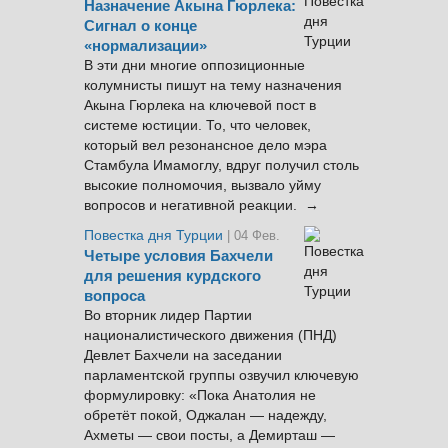
Назначение Акына Гюрлека:
Сигнал о конце
«нормализации»
В эти дни многие оппозиционные
колумнисты пишут на тему назначения
Акына Гюрлека на ключевой пост в
системе юстиции. То, что человек,
который вел резонансное дело мэра
Стамбула Имамоглу, вдруг получил столь
высокие полномочия, вызвало уйму
вопросов и негативной реакции. →
Повестка дня Турции
| 04 Фев.
Четыре условия Бахчели
для решения курдского
вопроса
Во вторник лидер Партии
националистического движения (ПНД)
Девлет Бахчели на заседании
парламентской группы озвучил ключевую
формулировку: «Пока Анатолия не
обретёт покой, Оджалан — надежду,
Ахметы — свои посты, а Демирташ —