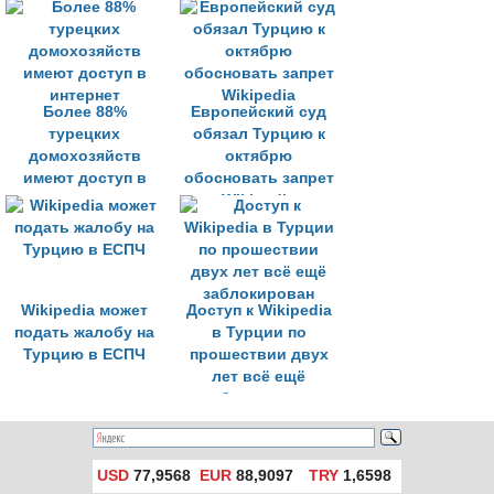
стран в сфере
свободы в
Интернете
Более 88%
Европейский суд
турецких
обязал Турцию к
домохозяйств
октябрю
имеют доступ в
обосновать запрет
интернет
Wikipedia
Wikipedia может
Доступ к Wikipedia
подать жалобу на
в Турции по
Турцию в ЕСПЧ
прошествии двух
лет всё ещё
заблокирован
USD
77,9568
EUR
88,9097
TRY
1,6598