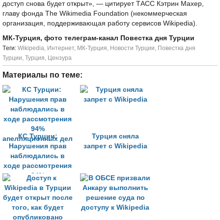
доступ снова будет открыт», — цитирует ТАСС Кэтрин Махер,
главу фонда The Wikimedia Foundation (некоммерческая
организация, поддерживающая работу сервисов Wikipedia).
МК-Турция, фото телеграм-канал Повестка дня Турции
Tеги:
Wikipedia
,
Интернет
,
МК-Турция
,
Новости Турции
,
Повестка дня
Турции
,
Турция
,
Цензура
Материалы по теме:
КС Турции:
Турция сняла
Нарушения прав
запрет с Wikipedia
наблюдались в
ходе рассмотрения
94%
апелляционных дел