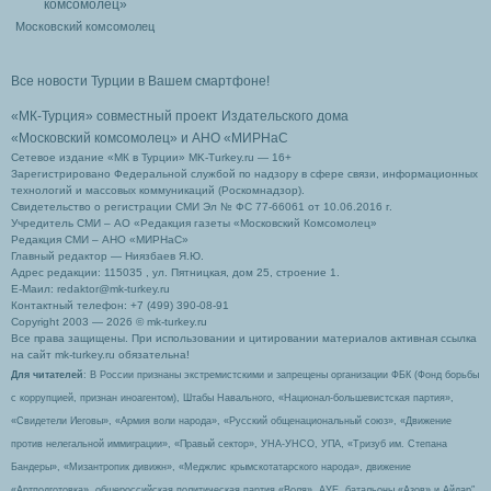
Московский комсомолец
Все новости Турции в Вашем смартфоне!
«МК-Турция» совместный проект Издательского дома
«Московский комсомолец»
и АНО «МИРНаС
Сетевое издание «МК в Турции» MK-Turkey.ru — 16+
Зарегистрировано Федеральной службой по надзору в сфере связи, информационных
технологий и массовых коммуникаций (Роскомнадзор).
Свидетельство о регистрации СМИ Эл № ФС 77-66061 от 10.06.2016 г.
Учредитель СМИ – АО «Редакция газеты «Московский Комсомолец»
Редакция СМИ – АНО «МИРНаС»
Главный редактор — Ниязбаев Я.Ю.
Адрес редакции: 115035 , ул. Пятницкая, дом 25, строение 1.
Е-Маил: redaktor@mk-turkey.ru
Контактный телефон: +7 (499) 390-08-91
Copyright 2003 — 2026 © mk-turkey.ru
Все права защищены. При использовании и цитировании материалов активная ссылка
на сайт mk-turkey.ru обязательна!
Для читателей
: В России признаны экстремистскими и запрещены организации ФБК (Фонд борьбы
с коррупцией, признан иноагентом), Штабы Навального, «Национал-большевистская партия»,
«Свидетели Иеговы», «Армия воли народа», «Русский общенациональный союз», «Движение
против нелегальной иммиграции», «Правый сектор», УНА-УНСО, УПА, «Тризуб им. Степана
Бандеры», «Мизантропик дивижн», «Меджлис крымскотатарского народа», движение
«Артподготовка», общероссийская политическая партия «Воля», АУЕ, батальоны «Азов» и Айдар″.