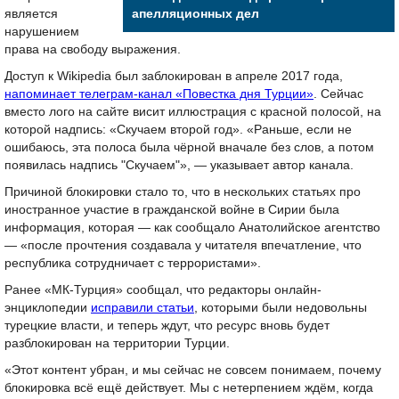
является
апелляционных дел
нарушением
права на свободу выражения.
Доступ к Wikipedia был заблокирован в апреле 2017 года,
напоминает телеграм-канал «Повестка дня Турции»
. Сейчас
вместо лого на сайте висит иллюстрация с красной полосой, на
которой надпись: «Скучаем второй год». «Раньше, если не
ошибаюсь, эта полоса была чёрной вначале без слов, а потом
появилась надпись "Скучаем"», — указывает автор канала.
Причиной блокировки стало то, что в нескольких статьях про
иностранное участие в гражданской войне в Сирии была
информация, которая — как сообщало Анатолийское агентство
— «после прочтения создавала у читателя впечатление, что
республика сотрудничает с террористами».
Ранее «МК-Турция» сообщал, что редакторы онлайн-
энциклопедии
исправили статьи
, которыми были недовольны
турецкие власти, и теперь ждут, что ресурс вновь будет
разблокирован на территории Турции.
«Этот контент убран, и мы сейчас не совсем понимаем, почему
блокировка всё ещё действует. Мы с нетерпением ждём, когда