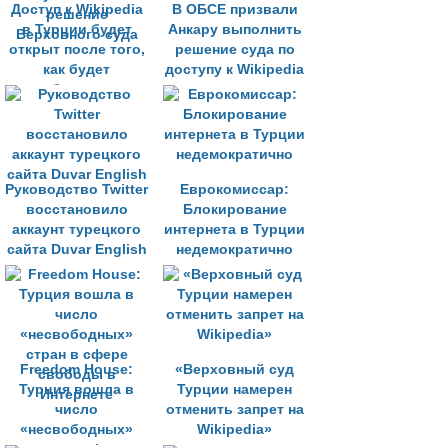
Доступ к Wikipedia
В ОБСЕ призвали
в Турции будет
Анкару выполнить
открыт после того,
решение суда по
как будет
доступу к Wikipedia
опубликовано
решение
Верховного суда
Руководство Twitter
Еврокомиссар:
восстановило
Блокирование
аккаунт турецкого
интернета в Турции
сайта Duvar English
недемократично
Freedom House:
«Верховный суд
Турция вошла в
Турции намерен
число
отменить запрет на
«несвободных»
Wikipedia»