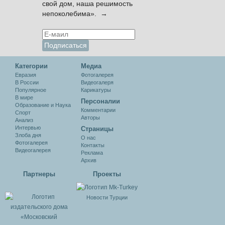
свой дом, наша решимость
непоколебима». →
Категории
Медиа
Евразия
Фотогалерея
В России
Видеогалеря
Популярное
Карикатуры
В мире
Персоналии
Образование и Наука
Комментарии
Спорт
Авторы
Анализ
Интервью
Cтраницы
Злоба дня
О нас
Фотогалерея
Контакты
Видеогалерея
Реклама
Архив
Партнеры
Проекты
Новости Турции