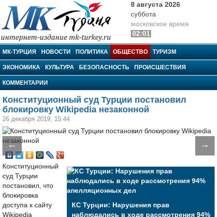
8 августа 2026
суббота
московское время
02:01
МК-Турция
МК-ТУРЦИЯ
НОВОСТИ
ПОЛИТИКА
ОБЩЕСТВО
ТУРИЗМ
ЭКОНОМИКА
КУЛЬТУРА
БЕЗОПАСНОСТЬ
ПРОИСШЕСТВИЯ
КОММЕНТАРИИ
Конституционный суд Турции постановил
блокировку Wikipedia незаконной
26 декабря 2019, 15:44
←
→
Конституционный
суд Турции
постановил, что
блокировка
доступа к сайту
КС Турции: Нарушения прав
Wikipedia
наблюдались в ходе рассмотрения 94%